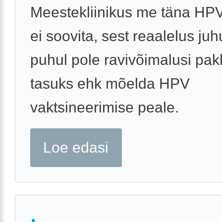
Meestekliinikus me täna HPV 
ei soovita, sest reaalelus juh
puhul pole ravivõimalusi pak
tasuks ehk mõelda HPV
vaktsineerimise peale.
Loe edasi