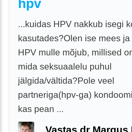
hpv
...kuidas HPV nakkub isegi 
kasutades?Olen ise mees ja
HPV mulle mõjub, millised on
mida seksuaalelu puhul
jälgida/vältida?Pole veel
partneriga(hpv-ga) kondoomi
kas pean ...
Vastas dr Margus