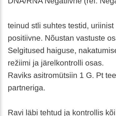
DNA/RNA Negatiivne (ref: Nega
teinud stli suhtes testid, uriini
positiivne. Nõustan vastuste os
Selgitused haiguse, nakatumise
režiimi ja järelkontrolli osas.
Raviks asitromütsiin 1 G. Pt te
partneriga.
Ravi läbi tehtud ja kontrollis kõ