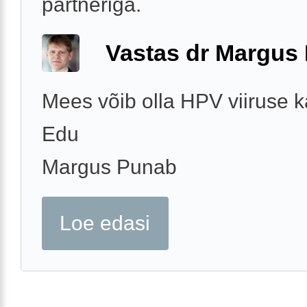
partneriga.
Vastas dr Margus
Mees võib olla HPV viiruse k
Edu
Margus Punab
Loe edasi