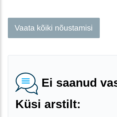
Vaata kõiki nõustamisi
Ei saanud va
Küsi arstilt: