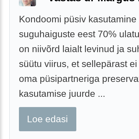
Kondoomi püsiv kasutamine 
suguhaiguste eest 70% ulat
on niivõrd laialt levinud ja suh
süütu viirus, et sellepärast ei
oma püsipartneriga preservat
kasutamise juurde ...
Loe edasi