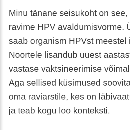
Minu tänane seisukoht on see, 
ravime HPV avaldumisvorme. Ü
saab organism HPVst meestel i
Noortele lisandub uuest aasta
vastase vaktsineerimise võimal
Aga sellised küsimused soovit
oma raviarstile, kes on läbivaa
ja teab kogu loo konteksti.