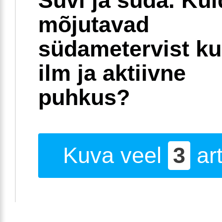
Suvi ja süda. Ku
mõjutavad
südametervist k
ilm ja aktiivne
puhkus?
Kuva veel
3
art