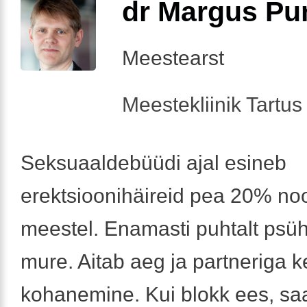
dr Margus Pu
Meestearst
Meestekliinik Tartus 
Seksuaaldebüüdi ajal esineb
erektsioonihäireid pea 20% noo
meestel. Enamasti puhtalt psüh
mure. Aitab aeg ja partneriga k
kohanemine. Kui blokk ees, sa