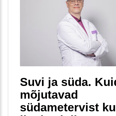
Suvi ja süda. Ku
mõjutavad
südametervist k