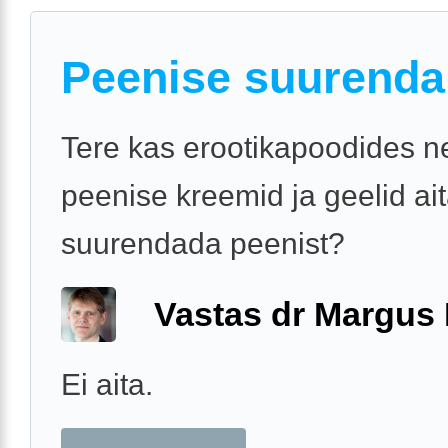
Peenise suurend
Tere kas erootikapoodides n
peenise kreemid ja geelid ai
suurendada peenist?
Vastas dr Margus
Ei aita.