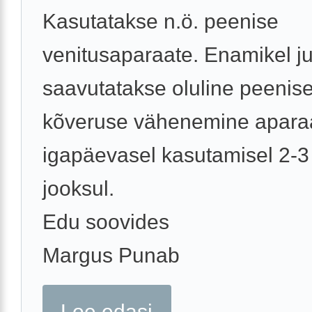
Kasutatakse n.ö. peenise
venitusaparaate. Enamikel j
saavutatakse oluline peenis
kõveruse vähenemine apara
igapäevasel kasutamisel 2-3
jooksul.
Edu soovides
Margus Punab
Loe edasi