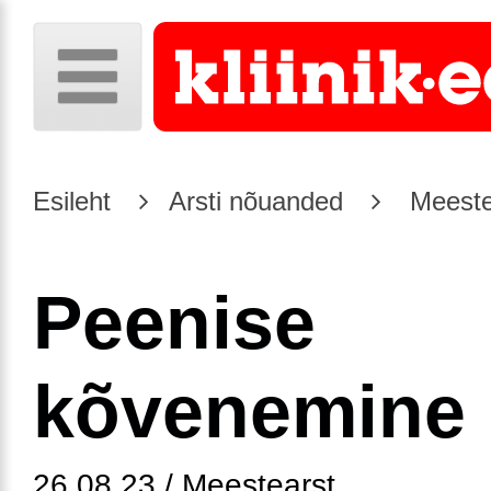
Esileht
Arsti nõuanded
Meeste
Peenise
kõvenemine
26.08.23 / Meestearst