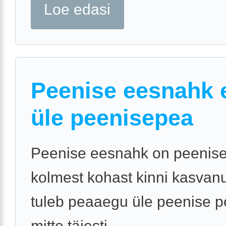
Loe edasi
Peenise eesnahk e
üle peenisepea
Peenise eesnahk on peenise
kolmest kohast kinni kasvan
tuleb peaaegu üle peenise p
mitte täiesti.