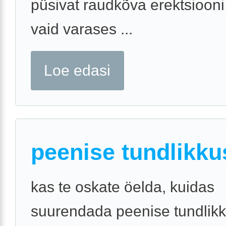
püsivat raudkõva erektsiooni
vaid varases ...
Loe edasi
peenise tundlikku
kas te oskate öelda, kuidas
suurendada peenise tundlikk