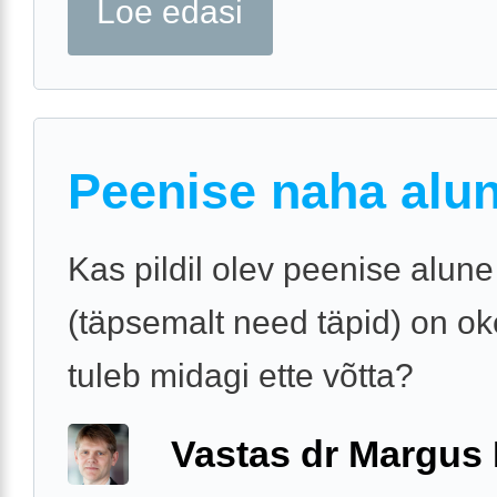
Loe edasi
Peenise naha alu
Kas pildil olev peenise alune
(täpsemalt need täpid) on ok
tuleb midagi ette võtta?
Vastas dr Margus