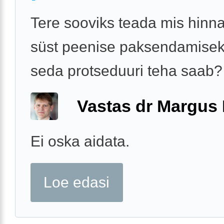
Tere sooviks teada mis hinn
süst peenise paksendamisek
seda protseduuri teha saab?
Vastas dr Margus
Ei oska aidata.
Loe edasi