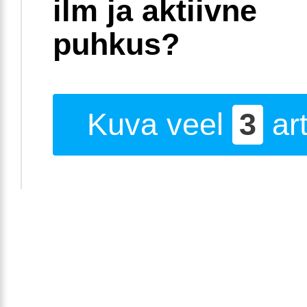
ilm ja aktiivne
puhkus?
Kuva veel
3
art