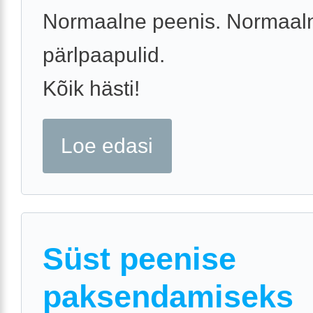
Normaalne peenis. Normaal
pärlpaapulid.
Kõik hästi!
Loe edasi
Süst peenise
paksendamiseks