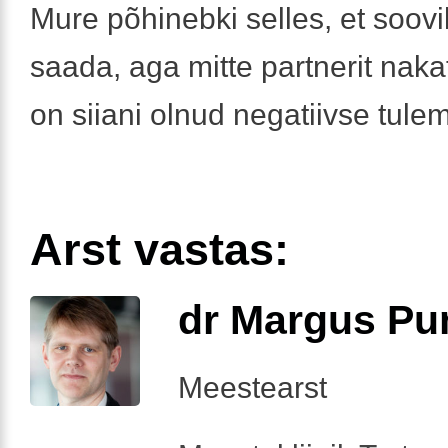
Mure põhinebki selles, et soovi
saada, aga mitte partnerit nak
on siiani olnud negatiivse tul
Arst vastas:
dr Margus Pu
Meestearst