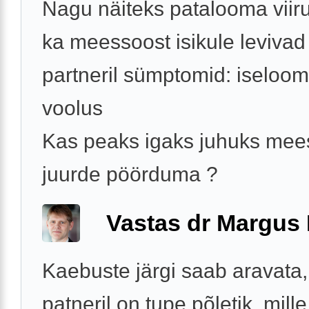
Nagu näiteks patalooma viiru
ka meessoost isikule levivad
partneril sümptomid: iseloomu
voolus
Kas peaks igaks juhuks mees
juurde pöörduma ?
Vastas dr Margus
Kaebuste järgi saab aravata,
patneril on tupe põletik, mille