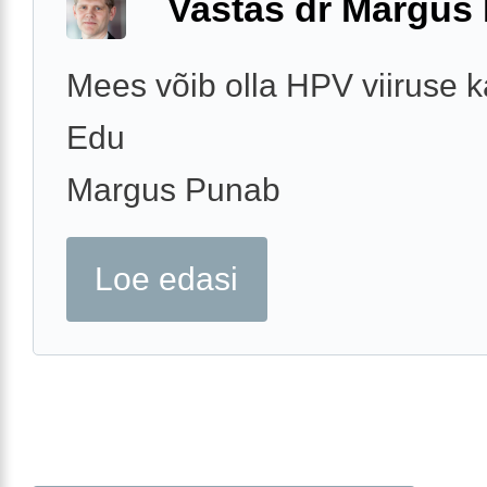
Vastas dr Margus
Mees võib olla HPV viiruse k
Edu
Margus Punab
Loe edasi