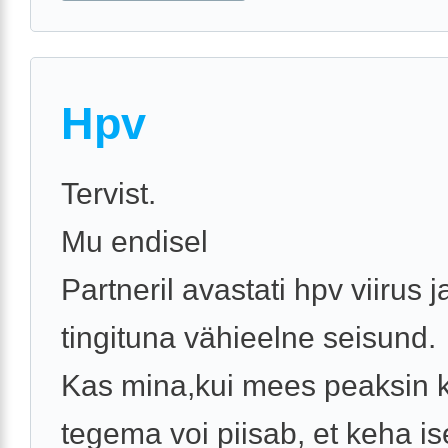
Hpv
Tervist.
Mu endisel
Partneril avastati hpv viirus j
tingituna vähieelne seisund.
Kas mina,kui mees peaksin k
tegema voi piisab, et keha is