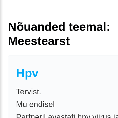
Nõuanded teemal:
Meestearst
Hpv
Tervist.
Mu endisel
Partneril avastati hpv viirus j