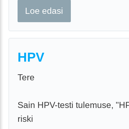
Loe edasi
HPV
Tere
Sain HPV-testi tulemuse, "H
riski