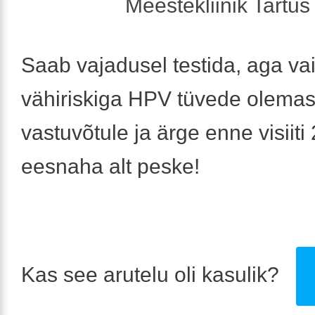
Meestekliinik Tartus 
Saab vajadusel testida, aga va
vähiriskiga HPV tüvede olemas
vastuvõtule ja ärge enne visiiti
eesnaha alt peske!
Kas see arutelu oli kasulik?