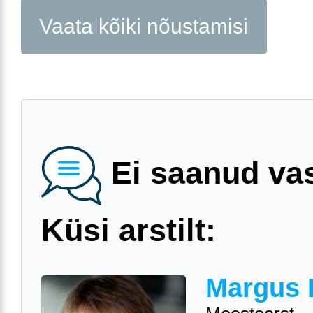
Vaata kõiki nõustamisi
Ei saanud va
Küsi arstilt:
Margus 