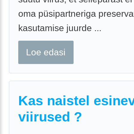
oma püsipartneriga preservat
kasutamise juurde ...
Loe edasi
Kas naistel esine
viirused ?