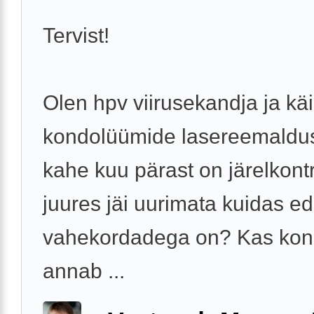
Tervist!
Olen hpv viirusekandja ja käi
kondolüümide lasereemaldu
kahe kuu pärast on järelkontro
juures jäi uurimata kuidas ed
vahekordadega on? Kas ko
annab ...