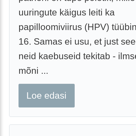
uuringute käigus leiti ka
papilloomiviirus (HPV) tüüb
16. Samas ei usu, et just see
neid kaebuseid tekitab - ilms
mõni ...
Loe edasi