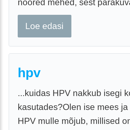
noored mehed, sest pärakuvä
Loe edasi
hpv
...kuidas HPV nakkub isegi 
kasutades?Olen ise mees ja
HPV mulle mõjub, millised on