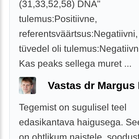
(31,33,52,58) DNA"
tulemus:Positiivne,
referentsväärtsus:Negatiivni, 
tüvedel oli tulemus:Negatiivn
Kas peaks sellega muret ...
Vastas dr Margus
Tegemist on sugulisel teel
edasikantava haigusega. See
on ohtlikum naistele, soodus