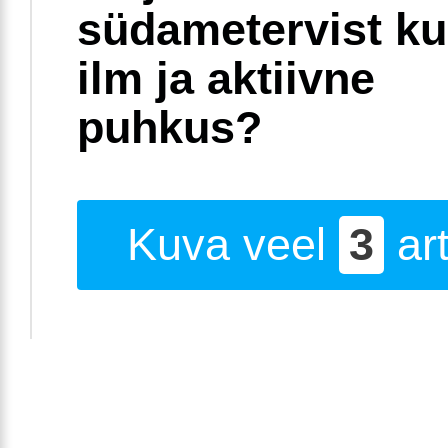
südametervist k
ilm ja aktiivne
puhkus?
Kuva veel
3
art