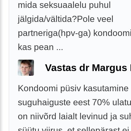
mida seksuaalelu puhul
jälgida/vältida?Pole veel
partneriga(hpv-ga) kondoomi
kas pean ...
Vastas dr Margus
Kondoomi püsiv kasutamine 
suguhaiguste eest 70% ulat
on niivõrd laialt levinud ja suh
süütu viirus, et sellepärast ei