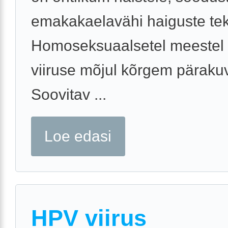
emakakaelavähi haiguste tek
Homoseksuaalsetel meestel 
viiruse mõjul kõrgem pärakuv
Soovitav ...
Loe edasi
HPV viirus