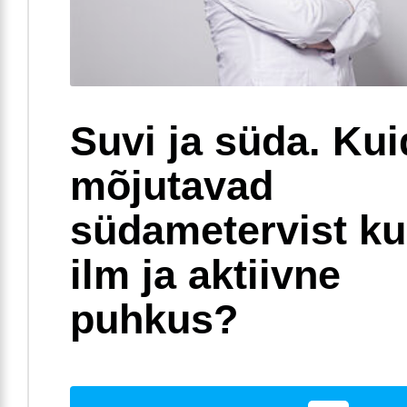
Suvi ja süda. Ku
mõjutavad
südametervist k
ilm ja aktiivne
puhkus?