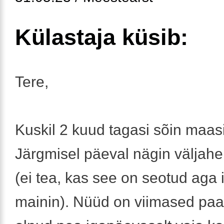
Külastaja küsib:
Tere,
Kuskil 2 kuud tagasi sõin maas
Järgmisel päeval nägin väljahe
(ei tea, kas see on seotud aga
mainin). Nüüd on viimased paa