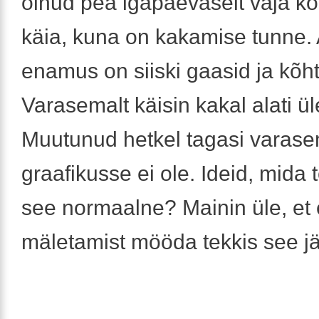
olnud pea igapäevaselt vaja ko
käia, kuna on kakamise tunne.
enamus on siiski gaasid ja kõht 
Varasemalt käisin kakal alati ü
Muutunud hetkel tagasi varas
graafikusse ei ole. Ideid, mida 
see normaalne? Mainin üle, et
mäletamist mööda tekkis see jä