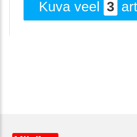
Kuva veel
3
art