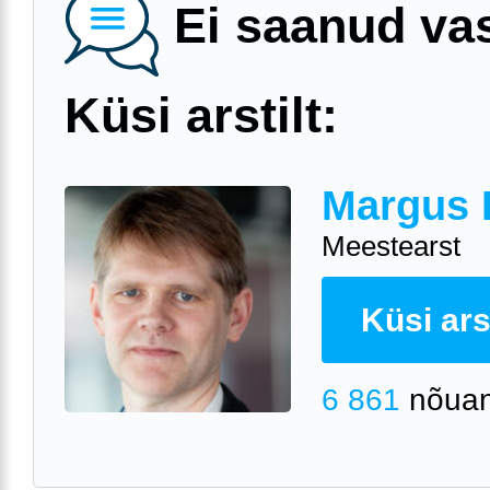
Ei saanud va
Küsi arstilt:
Margus 
Meestearst
Küsi arst
6 861
nõuan