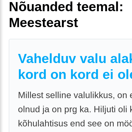
Nõuanded teemal:
Meestearst
Vahelduv valu al
kord on kord ei ol
Millest selline valulikkus, on
olnud ja on prg ka. Hiljuti oli 
kõhulahtisus end see on mö