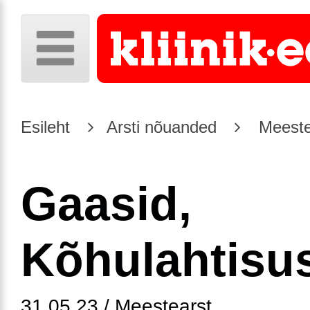
Esileht
Arsti nõuanded
Meeste
Gaasid,
Kõhulahtisu
31.05.23 / Meestearst