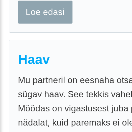
Loe edasi
Haav
Mu partneril on eesnaha otsa
sügav haav. See tekkis vahek
Möödas on vigastusest juba 
nädalat, kuid paremaks ei ol