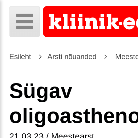
Esileht
Arsti nõuanded
Meeste
Sügav
oligoasthen
21.03.23 / Meestearst