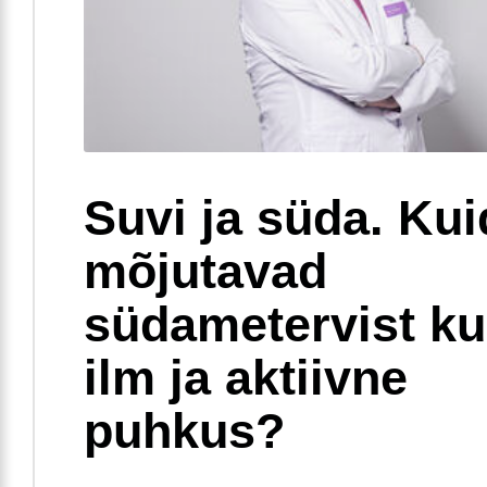
Suvi ja süda. Ku
mõjutavad
südametervist k
ilm ja aktiivne
puhkus?