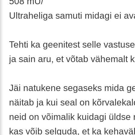
508 mU/
Ultraheliga samuti midagi ei av
Tehti ka geenitest selle vastuse
ja sain aru, et võtab vähemalt 
Jäi natukene segaseks mida ge
näitab ja kui seal on kõrvaleka
neid on võimalik kuidagi üldse 
kas võib selguda, et ka kehavä