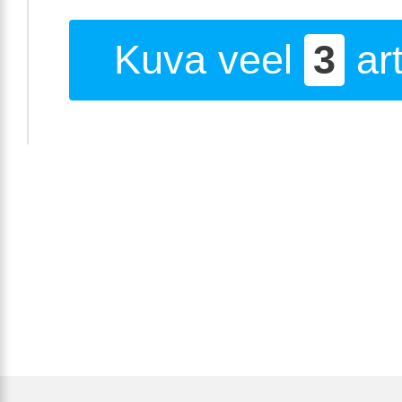
Kuva veel
3
art