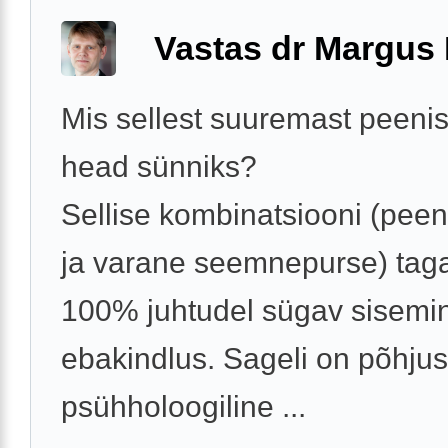
Vastas dr Margus
Mis sellest suuremast peenis
head sünniks?
Sellise kombinatsiooni (peen
ja varane seemnepurse) tag
100% juhtudel sügav sisemi
ebakindlus. Sageli on põhju
psühholoogiline ...