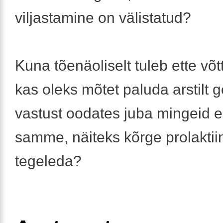
viljastamine on välistatud?
Kuna tõenäoliselt tuleb ette võt
kas oleks mõtet paluda arstilt g
vastust oodates juba mingeid e
samme, näiteks kõrge prolaktii
tegeleda?