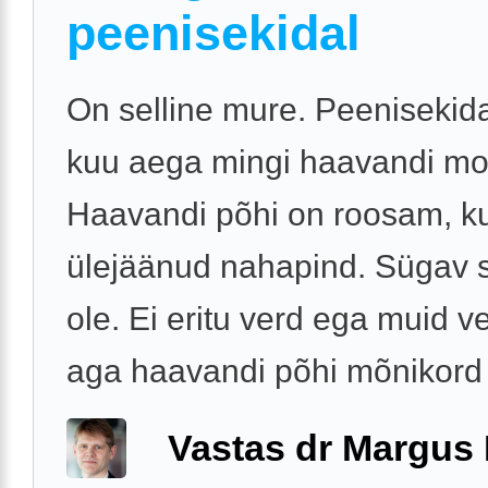
peenisekidal
On selline mure. Peenisekida
kuu aega mingi haavandi moo
Haavandi põhi on roosam, ku
ülejäänud nahapind. Sügav 
ole. Ei eritu verd ega muid v
aga haavandi põhi mõnikord .
Vastas dr Margus