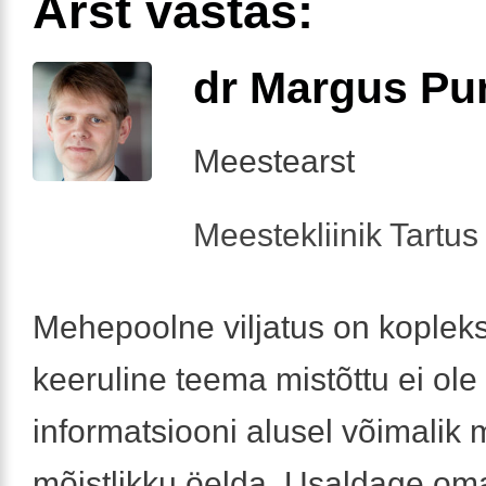
Arst vastas:
dr Margus Pu
Meestearst
Meestekliinik Tartus 
Mehepoolne viljatus on koplek
keeruline teema mistõttu ei ole
informatsiooni alusel võimalik 
mõistlikku öelda. Usaldage oma