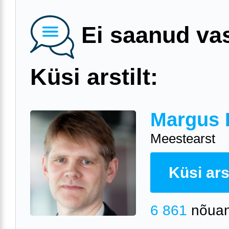
Ei saanud va
Küsi arstilt:
Margus 
Meestearst
Küsi arst
6 861
nõuan