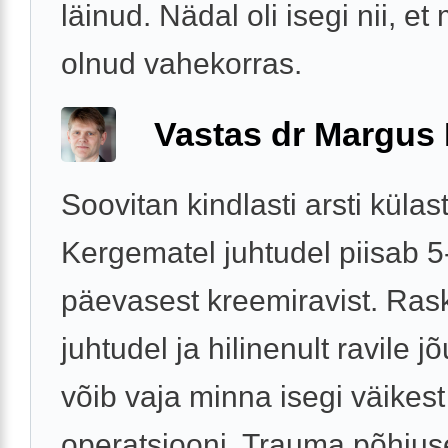
läinud. Nädal oli isegi nii, et
olnud vahekorras.
Vastas dr Margus
Soovitan kindlasti arsti külas
Kergematel juhtudel piisab 5
päevasest kreemiravist. Ras
juhtudel ja hilinenult ravile j
võib vaja minna isegi väikest
operatsiooni. Trauma põhjuse