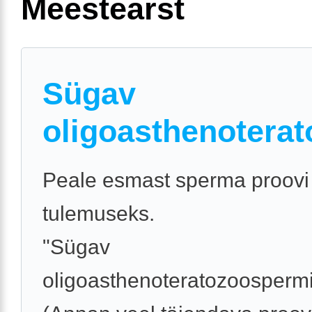
Meestearst
Sügav
oligoasthenotera
Peale esmast sperma proovi 
tulemuseks.
"Sügav
oligoasthenoteratozoosperm