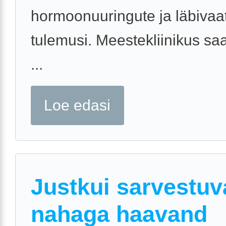
hormoonuuringute ja läbivaa
tulemusi. Meestekliinikus sa
...
Loe edasi
Justkui sarvestuv
nahaga haavand