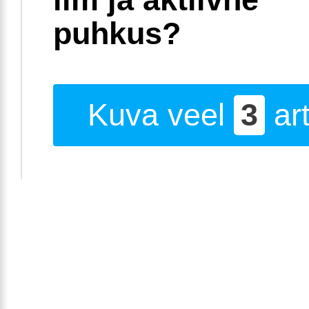
puhkus?
Kuva veel
3
art