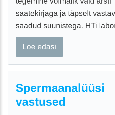
tegemine võimalik vaid arsti
saatekirjaga ja täpselt vasta
saadud suunistega. HTi labori
Loe edasi
Spermaanalüüsi
vastused