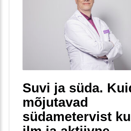
Suvi ja süda. Ku
mõjutavad
südametervist k
ilm ja aktiivne