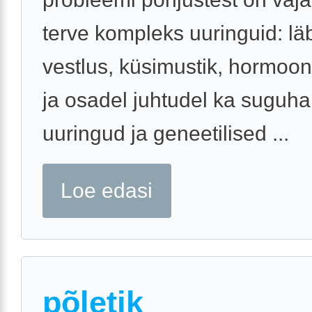
terve kompleks uuringuid: lä
vestlus, küsimustik, hormoo
ja osadel juhtudel ka suguha
uuringud ja geneetilised ...
Loe edasi
põletik