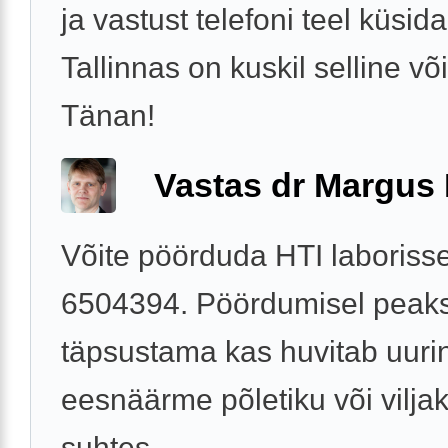
ja vastust telefoni teel küsid
Tallinnas on kuskil selline v
Tänan!
Vastas dr Margus
Võite pöörduda HTI laborisse
6504394. Pöördumisel peaks
täpsustama kas huvitab uuri
eesnäärme põletiku või vilja
suhtes.