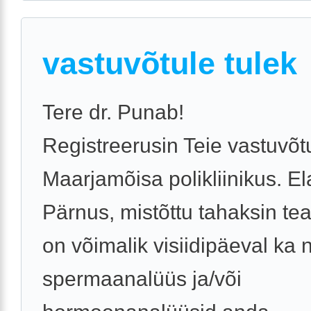
vastuvõtule tulek
Tere dr. Punab!
Registreerusin Teie vastuvõt
Maarjamõisa polikliinikus. E
Pärnus, mistõttu tahaksin te
on võimalik visiidipäeval ka 
spermaanalüüs ja/või