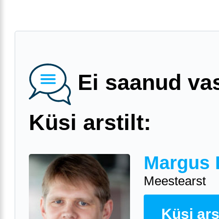
Ei saanud va
Küsi arstilt:
Margus 
Meestearst
Küsi arst