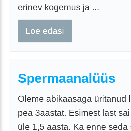
erinev kogemus ja ...
Loe edasi
Spermaanalüüs
Oleme abikaasaga üritanud 
pea 3aastat. Esimest last sai
üle 1,5 aasta. Ka enne seda 