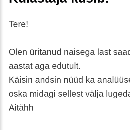
Tere!
Olen üritanud naisega last saad
aastat aga edutult.
Käisin andsin nüüd ka analüüs
oska midagi sellest välja luged
Aitähh