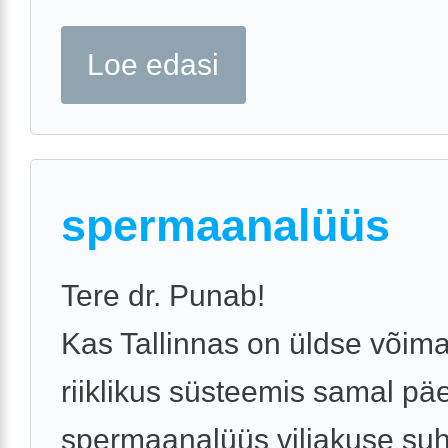
Loe edasi
spermaanalüüs
Tere dr. Punab!
Kas Tallinnas on üldse võim
riiklikus süsteemis samal pä
spermaanalüüs viljakuse suh