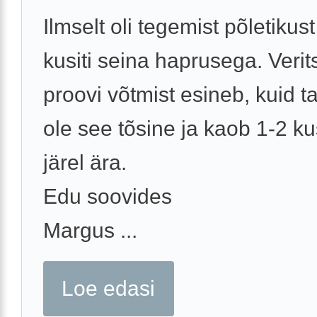
Ilmselt oli tegemist põletikust
kusiti seina haprusega. Verit
proovi võtmist esineb, kuid ta
ole see tõsine ja kaob 1-2 k
järel ära.
Edu soovides
Margus ...
Loe edasi