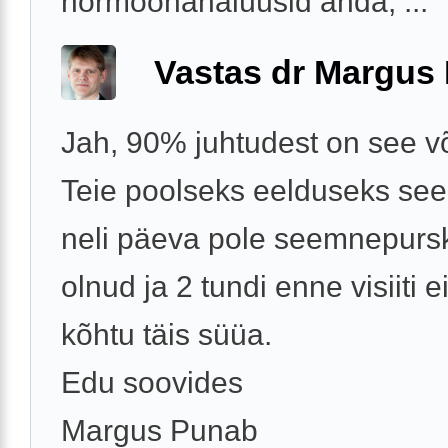
hormoonanalüüsid anda, ...
Vastas dr Margus
Jah, 90% juhtudest on see võ
Teie poolseks eelduseks see,
neli päeva pole seemnepurs
olnud ja 2 tundi enne visiiti e
kõhtu täis süüa.
Edu soovides
Margus Punab