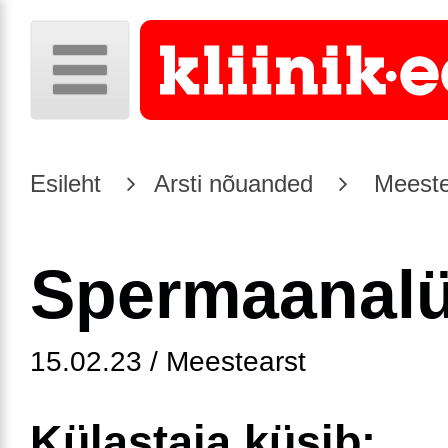
Esileht
Arsti nõuanded
Meeste
Spermaanal
15.02.23 / Meestearst
Külastaja küsib: