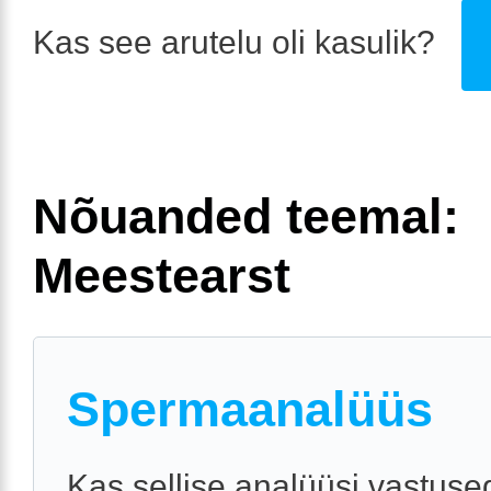
Kas see arutelu oli kasulik?
Nõuanded teemal:
Meestearst
Spermaanalüüs
Kas sellise analüüsi vastuse