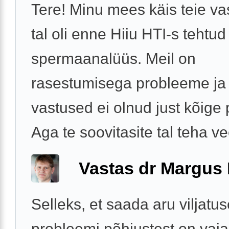
Tere! Minu mees käis teie vas
tal oli enne Hiiu HTI-s tehtud
spermaanalüüs. Meil on
rasestumisega probleeme ja
vastused ei olnud just kõige
Aga te soovitasite tal teha vee
Vastas dr Margus
Selleks, et saada aru viljatu
probleemi põhjustest on vaja