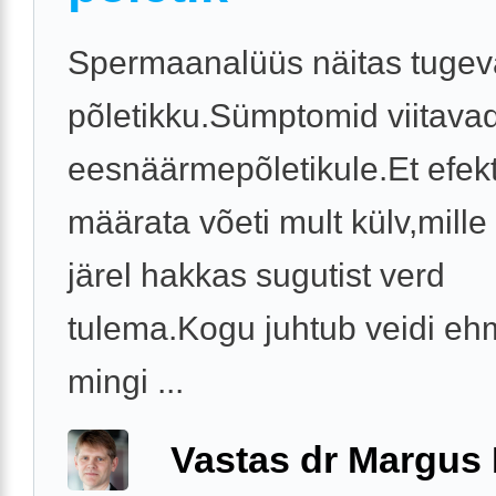
Spermaanalüüs näitas tugev
põletikku.Sümptomid viitava
eesnäärmepõletikule.Et efekti
määrata võeti mult külv,mille
järel hakkas sugutist verd
tulema.Kogu juhtub veidi eh
mingi ...
Vastas dr Margus