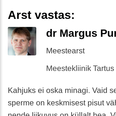
Arst vastas:
dr Margus Pu
Meestearst
Meestekliinik Tartus 
Kahjuks ei oska minagi. Vaid s
sperme on keskmisest pisut vä
nende liikuvus on küllalt hea. V