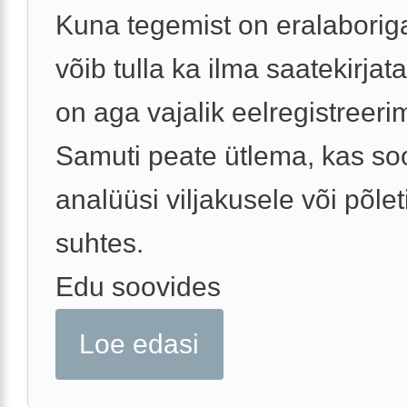
Kuna tegemist on eralaboriga
võib tulla ka ilma saatekirjata
on aga vajalik eelregistreeri
Samuti peate ütlema, kas so
analüüsi viljakusele või põlet
suhtes.
Edu soovides
Loe edasi