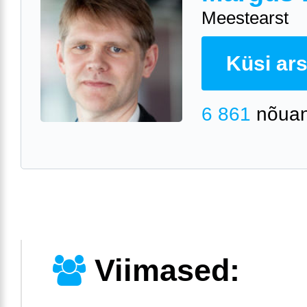
Meestearst
Küsi arst
6 861
nõuan
Viimased: