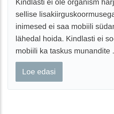
Kindlasti ei ole organism ha
sellise lisakiirguskoormuseg
inimesed ei saa mobiili süd
lähedal hoida. Kindlasti ei s
mobiili ka taskus munandite .
Loe edasi