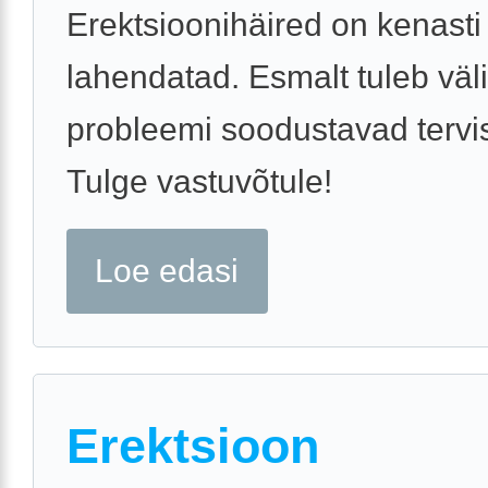
Erektsioonihäired on kenasti
lahendatad. Esmalt tuleb väl
probleemi soodustavad terv
Tulge vastuvõtule!
Loe edasi
Erektsioon