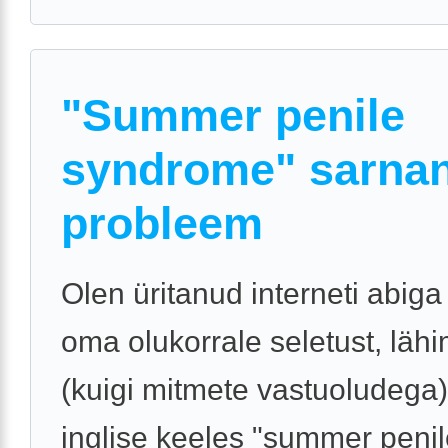
"Summer penile
syndrome" sarna
probleem
Olen üritanud interneti abiga
oma olukorrale seletust, läh
(kuigi mitmete vastuoludega
inglise keeles "summer peni