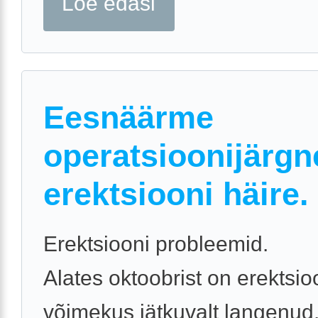
Loe edasi
Eesnäärme
operatsioonijärgn
erektsiooni häire.
Erektsiooni probleemid.
Alates oktoobrist on erektsio
võimekus jätkuvalt langenud