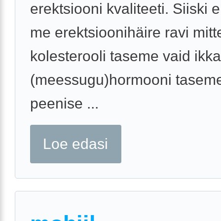
erektsiooni kvaliteeti. Siiski 
me erektsioonihäire ravi mitt
kolesterooli taseme vaid ikka
(meessugu)hormooni taseme
peenise ...
Loe edasi