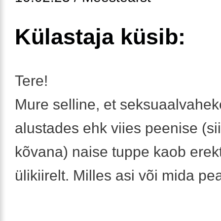
Külastaja küsib:
Tere!
Mure selline, et seksuaalvahe
alustades ehk viies peenise (si
kõvana) naise tuppe kaob erek
ülikiirelt. Milles asi või mida 