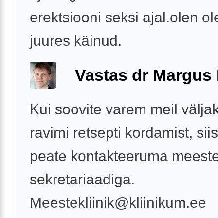
erektsiooni seksi ajal.olen ol
juures käinud.
Vastas dr Margus
Kui soovite varem meil väljak
ravimi retsepti kordamist, sii
peate kontakteeruma meestet
sekretariaadiga.
Meestekliinik@kliinikum.ee