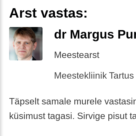
Arst vastas:
dr Margus Pu
Meestearst
Meestekliinik Tartus 
Täpselt samale murele vastasin
küsimust tagasi. Sirvige pisut t