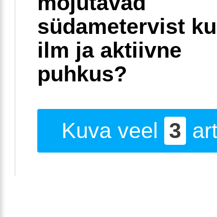
mõjutavad
südametervist k
ilm ja aktiivne
puhkus?
Kuva veel
3
art