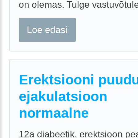
on olemas. Tulge vastuvõtule
Loe edasi
Erektsiooni puud
ejakulatsioon
normaalne
12a diabeetik, erektsioon p