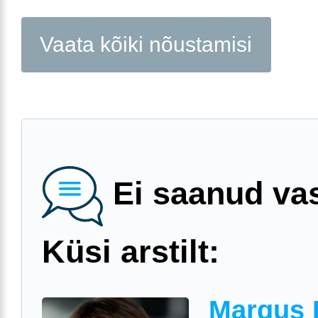
Vaata kõiki nõustamisi
Ei saanud va
Küsi arstilt:
Margus 