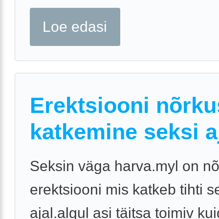
Loe edasi
Erektsiooni nõrku
katkemine seksi a
Seksin väga harva.myl on nõ
erektsiooni mis katkeb tihti s
ajal.algul asi täitsa toimiv ku