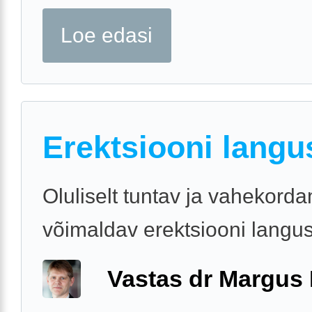
Loe edasi
Erektsiooni langu
Oluliselt tuntav ja vahekorda
võimaldav erektsiooni langu
Vastas dr Margus