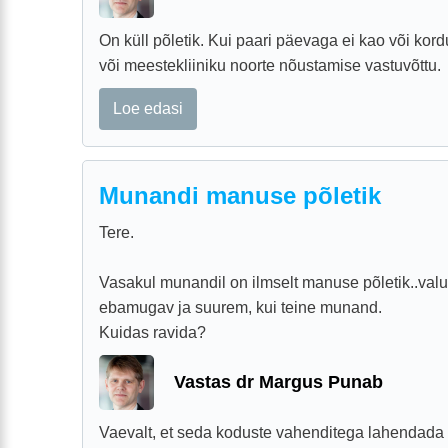
On küll põletik. Kui paari päevaga ei kao või kor
või meestekliiniku noorte nõustamise vastuvõttu.
Loe edasi
Munandi manuse põletik
Tere.
Vasakul munandil on ilmselt manuse põletik..valu 
ebamugav ja suurem, kui teine munand.
Kuidas ravida?
Vastas dr Margus Punab
Vaevalt, et seda koduste vahenditega lahendada