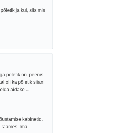
õletik ja kui, siis mis
ga põletik on. peenis
 oli ka põletik siiani
elda aidake ...
ustamise kabinetid.
i raames ilma