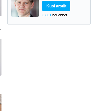
Küsi arstilt
6 861
nõuannet
?