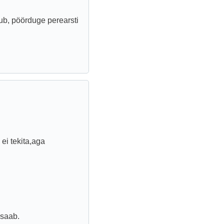
dub, pöörduge perearsti
ei tekita,aga
 saab.