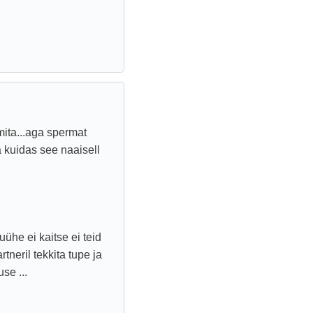
mita...aga spermat
ja kuidas see naaisell
ühe ei kaitse ei teid
rtneril tekkita tupe ja
se ...