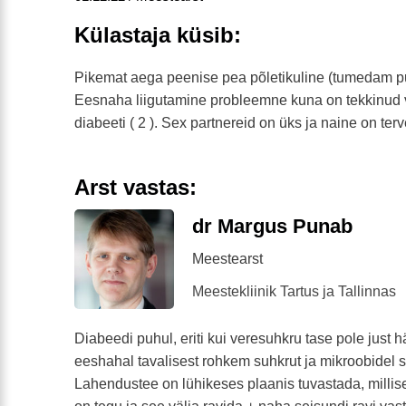
Külastaja küsib:
Pikemat aega peenise pea põletikuline (tumedam 
Eesnaha liigutamine probleemne kuna on tekkinud
diabeeti ( 2 ). Sex partnereid on üks ja naine on terve
Arst vastas:
dr Margus Punab
Meestearst
Meestekliinik Tartus ja Tallinnas
Diabeedi puhul, eriti kui veresuhkru tase pole just häs
eeshahal tavalisest rohkem suhkrut ja mikroobidel
Lahendustee on lühikeses plaanis tuvastada, milli