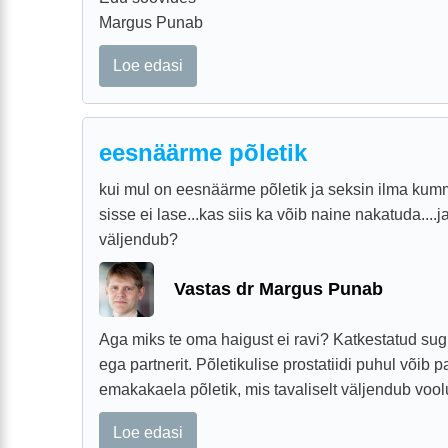
Margus Punab
Loe edasi
eesnäärme põletik
kui mul on eesnäärme põletik ja seksin ilma kum
sisse ei lase...kas siis ka võib naine nakatuda....
väljendub?
Vastas dr Margus Punab
Aga miks te oma haigust ei ravi? Katkestatud sugu
ega partnerit. Põletikulise prostatiidi puhul võib pa
emakakaela põletik, mis tavaliselt väljendub voolu
Loe edasi