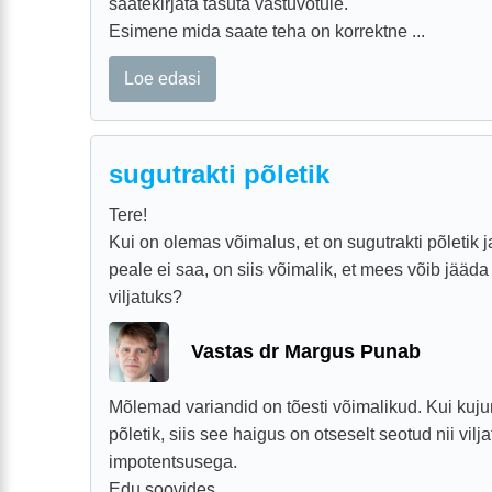
saatekirjata tasuta vastuvõtule.
Esimene mida saate teha on korrektne ...
Loe edasi
sugutrakti põletik
Tere!
Kui on olemas võimalus, et on sugutrakti põletik j
peale ei saa, on siis võimalik, et mees võib jääd
viljatuks?
Vastas dr Margus Punab
Mõlemad variandid on tõesti võimalikud. Kui kuj
põletik, siis see haigus on otseselt seotud nii vilj
impotentsusega.
Edu soovides