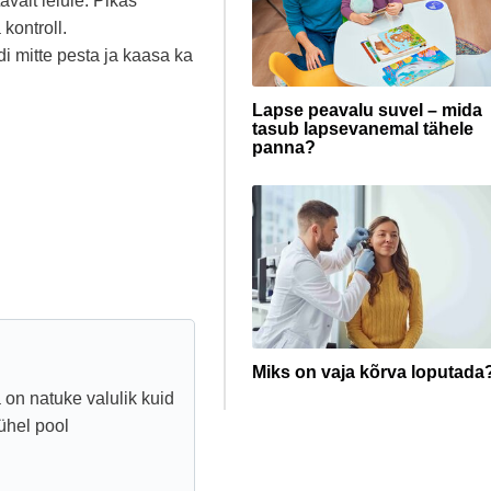
avalt leiule. Pikas
kontroll.
di mitte pesta ja kaasa ka
Lapse peavalu suvel – mida
tasub lapsevanemal tähele
panna?
Miks on vaja kõrva loputada
 on natuke valulik kuid
 ühel pool