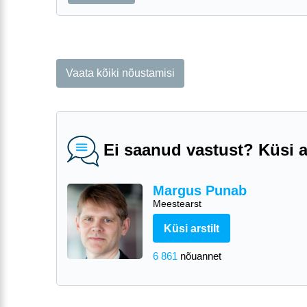
Vaata kõiki nõustamisi
Ei saanud vastust? Küsi ar
Margus Punab
Meestearst
Küsi arstilt
6 861
nõuannet