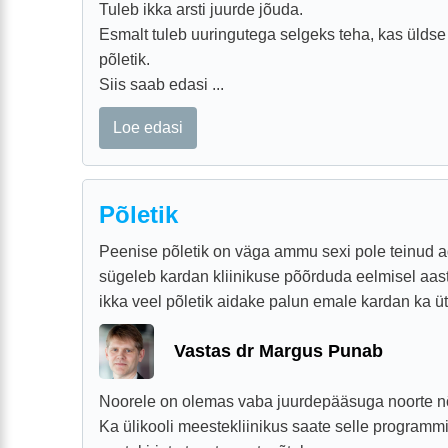
Tuleb ikka arsti juurde jõuda.
Esmalt tuleb uuringutega selgeks teha, kas üldse p
põletik.
Siis saab edasi ...
Loe edasi
Põletik
Peenise põletik on väga ammu sexi pole teinud a
sügeleb kardan kliinikuse põõrduda eelmisel aastal
ikka veel põletik aidake palun emale kardan ka üt
Vastas dr Margus Punab
Noorele on olemas vaba juurdepääsuga noorte nõ
Ka ülikooli meestekliinikus saate selle programm