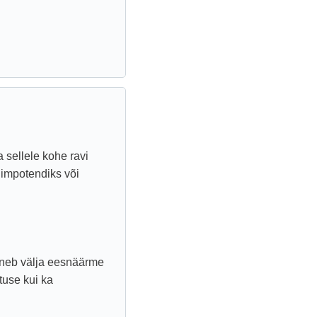
a sellele kohe ravi
a impotendiks või
uneb välja eesnäärme
atuse kui ka