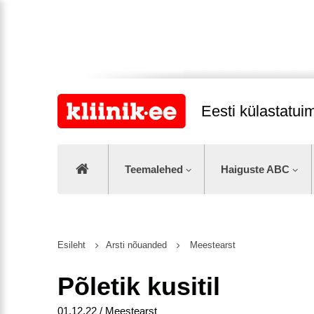
Eesti külastatu
Teemalehed
Haiguste ABC
Esileht
Arsti nõuanded
Meestearst
Põletik kusitil
01.12.22 / Meestearst