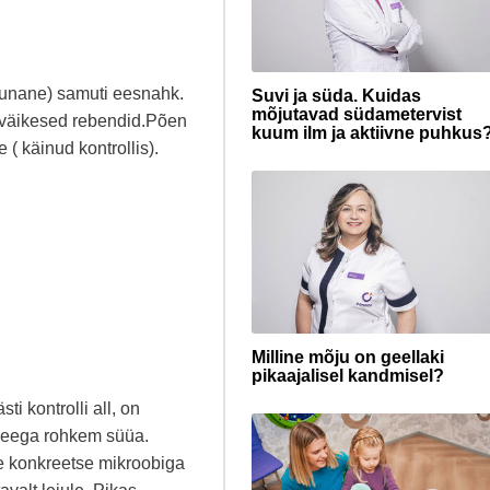
punane) samuti eesnahk.
Suvi ja süda. Kuidas
mõjutavad südametervist
 väikesed rebendid.Põen
kuum ilm ja aktiivne puhkus
 ( käinud kontrollis).
Milline mõju on geellaki
pikaajalisel kandmisel?
ti kontrolli all, on
 seega rohkem süüa.
se konkreetse mikroobiga