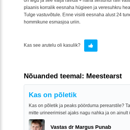
on tegu ja see välja ravida + naha seisundi ravi vast
plaanis korralik eesnaha hügieen ja veresuhkru hea 
Tulge vastuvõtule. Enne visiiti eesnaha alust 24 tun
hommikune esmasjoa uriin.
Kas see arutelu oli kasulik?
Nõuanded teemal: Meestearst
Kas on põletik
Kas on põletik ja peaks pöörduma perearstile? Ta
mitte urineerimisel ajaks nagu nahka ja on ainult
Vastas dr Margus Punab