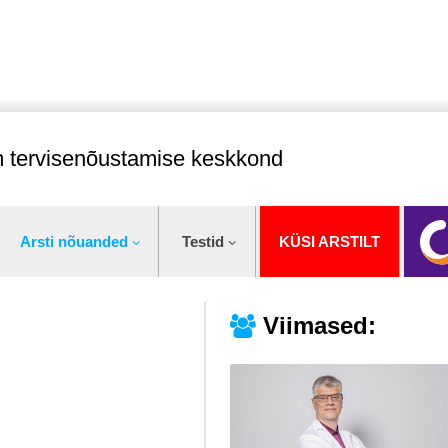
im tervisenõustamise keskkond
Arsti nõuanded
Testid
KÜSI ARSTILT
Viimased: