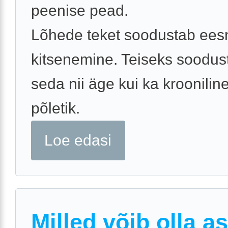
peenise pead.
Lõhede teket soodustab ee
kitsenemine. Teiseks soodus
seda nii äge kui ka kroonili
põletik.
Loe edasi
Milled võib olla as