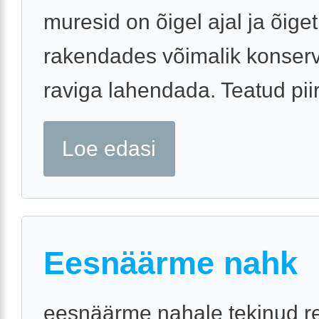
muresid on õigel ajal ja õiget
rakendades võimalik konserv
raviga lahendada. Teatud piiri
Loe edasi
Eesnäärme nahk
eesnäärme nahale tekinud r