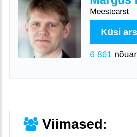
Margus 
Meestearst
Küsi arst
6 861
nõuan
Viimased: