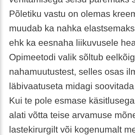
Põletiku vastu on olemas kreem
muudab ka nahka elastsemaks
ehk ka eesnaha liikuvusele hea
Opimeetodi valik sõltub eelkõi
nahamuutustest, selles osas il
läbivaatuseta midagi soovitada 
Kui te pole esmase käsitlusega 
alati võtta teise arvamuse mõnel
lastekirurgilt või kogenumalt me