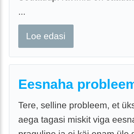
...
Loe edasi
Eesnaha problee
Tere, selline probleem, et ük
aega tagasi miskit viga ees
praguline ja ei käi enam üle 