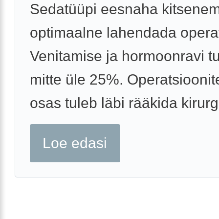
Sedatüüpi eesnaha kitsenem
optimaalne lahendada operat
Venitamise ja hormoonravi t
mitte üle 25%. Operatsioonit
osas tuleb läbi rääkida kirurgi
Loe edasi