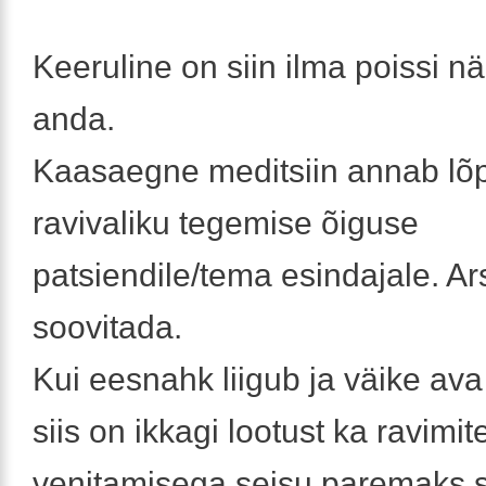
Keeruline on siin ilma poissi 
anda.
Kaasaegne meditsiin annab lõp
ravivaliku tegemise õiguse
patsiendile/tema esindajale. Ar
soovitada.
Kui eesnahk liigub ja väike av
siis on ikkagi lootust ka ravimit
venitamisega seisu paremaks 