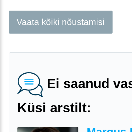
Vaata kõiki nõustamisi
Ei saanud va
Küsi arstilt: