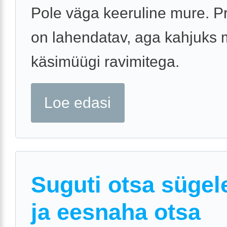
Pole väga keeruline mure. 
on lahendatav, aga kahjuks m
käsimüügi ravimitega.
Loe edasi
Suguti otsa süge
ja eesnaha otsa