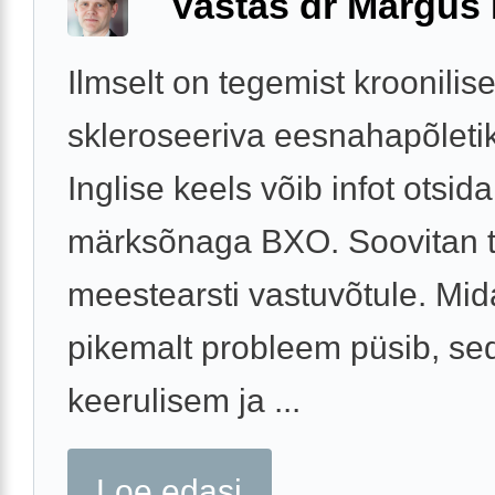
Vastas dr Margus
Ilmselt on tegemist kroonilis
skleroseeriva eesnahapõleti
Inglise keels võib infot otsida
märksõnaga BXO. Soovitan t
meestearsti vastuvõtule. Mid
pikemalt probleem püsib, se
keerulisem ja ...
Loe edasi