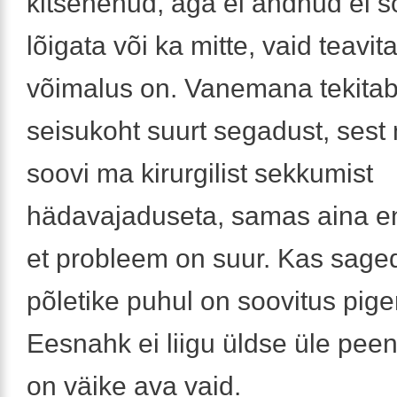
kitsenenud, aga ei andnud ei s
lõigata või ka mitte, vaid teavit
võimalus on. Vanemana tekitab 
seisukoht suurt segadust, sest 
soovi ma kirurgilist sekkumist
hädavajaduseta, samas aina e
et probleem on suur. Kas sage
põletike puhul on soovitus pig
Eesnahk ei liigu üldse üle peen
on väike ava vaid.