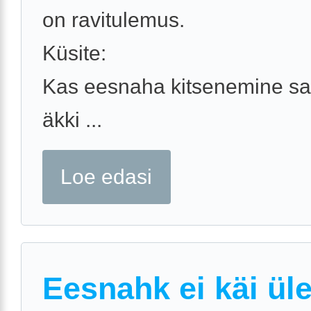
on ravitulemus.
Küsite:
Kas eesnaha kitsenemine sa
äkki ...
Loe edasi
Eesnahk ei käi ül