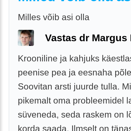
Milles võib asi olla
Vastas dr Margus
Krooniline ja kahjuks käestla
peenise pea ja eesnaha põlet
Soovitan arsti juurde tulla. M
pikemalt oma probleemidel l
süveneda, seda raskem on l
korda saada. Ilmselt on täna