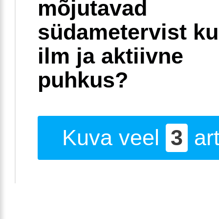
mõjutavad
südametervist k
ilm ja aktiivne
puhkus?
Kuva veel
3
art