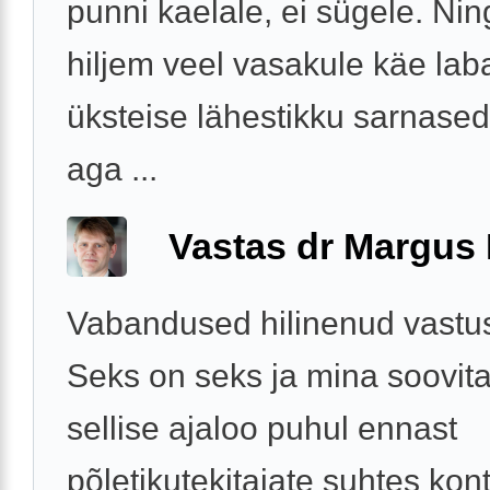
punni kaelale, ei sügele. Ni
hiljem veel vasakule käe lab
üksteise lähestikku sarnased
aga ...
Vastas dr Margus
Vabandused hilinenud vastus
Seks on seks ja mina soovitan
sellise ajaloo puhul ennast
põletikutekitajate suhtes kont