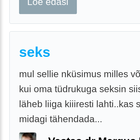
Loe edasi
seks
mul sellie nküsimus milles võ
kui oma tüdrukuga seksin sii
läheb liiga kiiiresti lahti..kas
midagi tähendada...