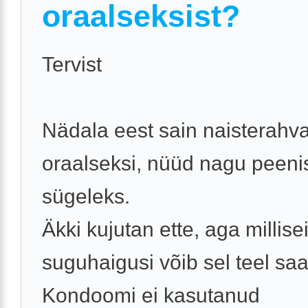
oraalseksist?
Tervist
Nädala eest sain naisterahv
oraalseksi, nüüd nagu peeni
sügeleks.
Äkki kujutan ette, aga millise
suguhaigusi võib sel teel sa
Kondoomi ei kasutanud