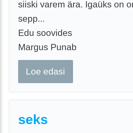
siiski varem ära. Igaüks on
sepp...
Edu soovides
Margus Punab
Loe edasi
seks