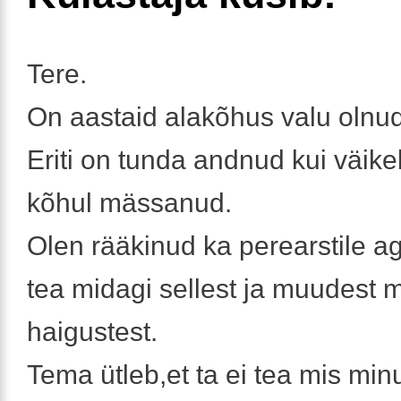
Tere.
On aastaid alakõhus valu olnud
Eriti on tunda andnud kui väike
kõhul mässanud.
Olen rääkinud ka perearstile a
tea midagi sellest ja muudest 
haigustest.
Tema ütleb,et ta ei tea mis minu