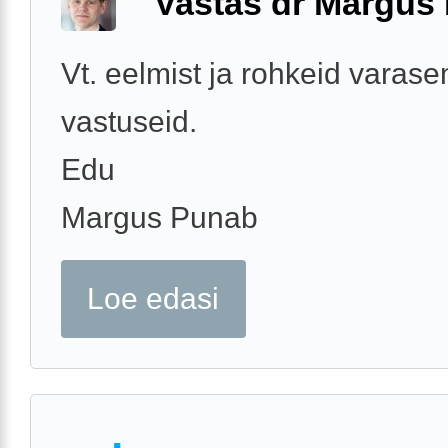
Vastas dr Margus
Vt. eelmist ja rohkeid varas
vastuseid.
Edu
Margus Punab
Loe edasi