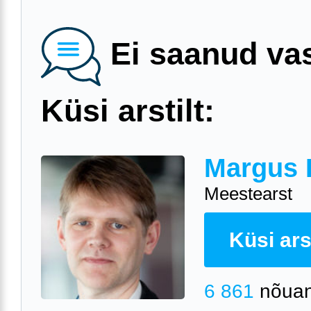
Ei saanud va
Küsi arstilt:
Margus 
Meestearst
Küsi arst
6 861
nõuan