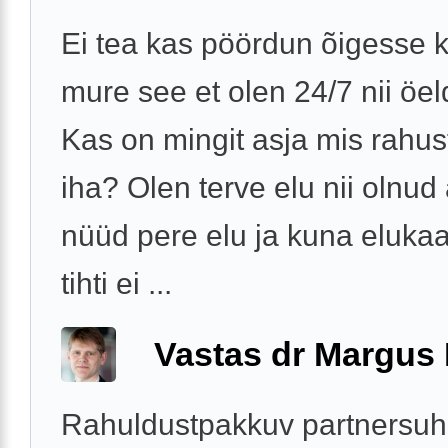
Ei tea kas pöördun õigesse 
mure see et olen 24/7 nii öel
Kas on mingit asja mis rahu
iha? Olen terve elu nii olnu
nüüd pere elu ja kuna elukaa
tihti ei ...
Vastas dr Margus
Rahuldustpakkuv partnersuh