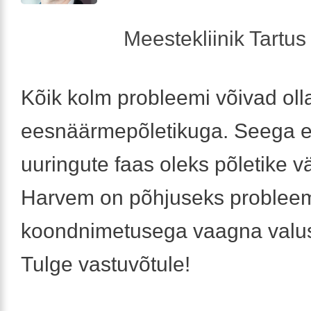
Meestekliinik Tartus 
Kõik kolm probleemi võivad oll
eesnäärmepõletikuga. Seega 
uuringute faas oleks põletike v
Harvem on põhjuseks probleem
koondnimetusega vaagna valu
Tulge vastuvõtule!