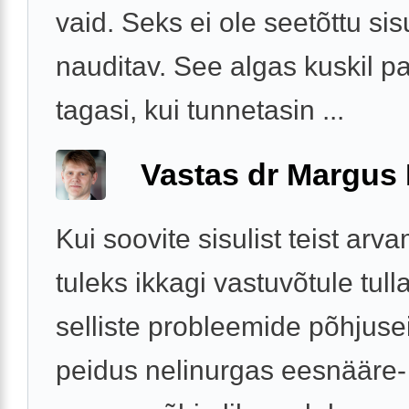
vaid. Seks ei ole seetõttu sisu
nauditav. See algas kuskil pa
tagasi, kui tunnetasin ...
Vastas dr Margus
Kui soovite sisulist teist arva
tuleks ikkagi vastuvõtule tul
selliste probleemide põhjuse
peidus nelinurgas eesnääre-