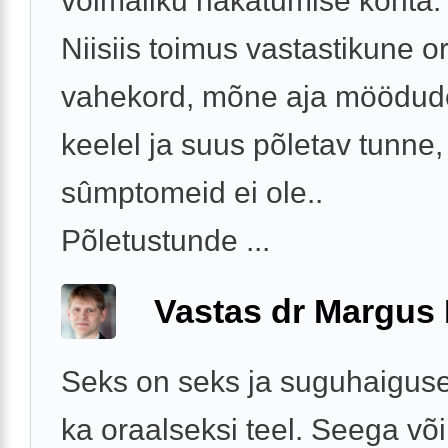
võimaliku nakatumise kohta.
Niisiis toimus vastastikune o
vahekord, mõne aja möödude
keelel ja suus põletav tunne
sûmptomeid ei ole..
Põletustunde ...
Vastas dr Margus
Seks on seks ja suguhaiguse
ka oraalseksi teel. Seega võib