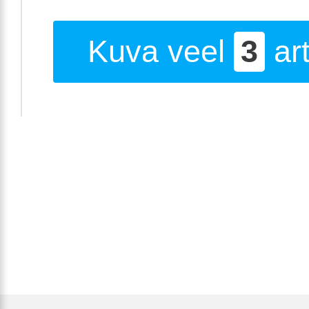
Kuva veel
3
art