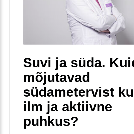
Suvi ja süda. Ku
mõjutavad
südametervist k
ilm ja aktiivne
puhkus?