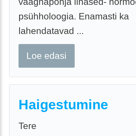
vaagnapõhja lihased- hormo
psühholoogia. Enamasti ka
lahendatavad ...
Loe edasi
Haigestumine
Tere