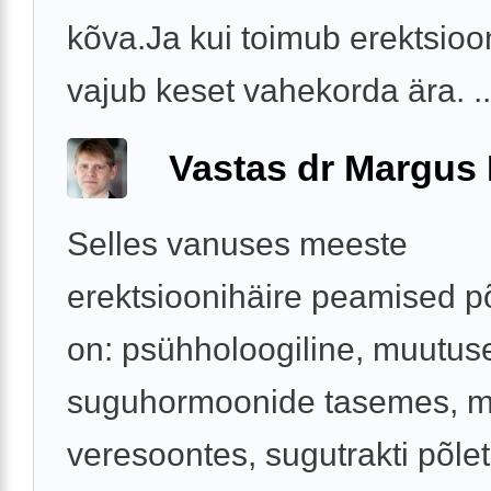
kõva.Ja kui toimub erektsioon
vajub keset vahekorda ära. ..
Vastas dr Margus
Selles vanuses meeste
erektsioonihäire peamised p
on: psühholoogiline, muutus
suguhormoonide tasemes, 
veresoontes, sugutrakti põlet