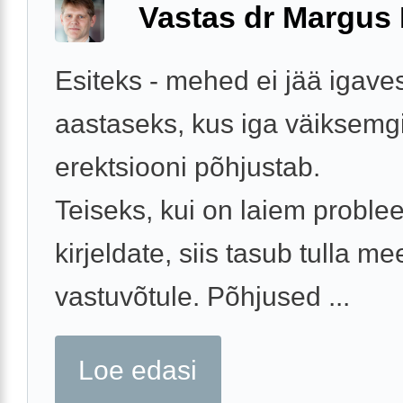
Vastas dr Margus
Esiteks - mehed ei jää igave
aastaseks, kus iga väiksemgi
erektsiooni põhjustab.
Teiseks, kui on laiem probl
kirjeldate, siis tasub tulla me
vastuvõtule. Põhjused ...
Loe edasi