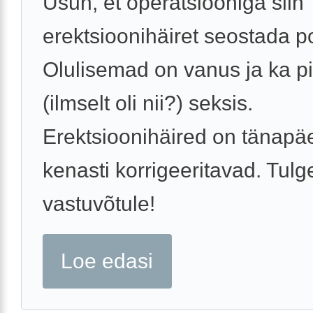
Usun, et operatsiooniga siin
erektsioonihäiret seostada po
Olulisemad on vanus ja ka 
(ilmselt oli nii?) seksis.
Erektsioonihäired on tänapä
kenasti korrigeeritavad. Tulg
vastuvõtule!
Loe edasi