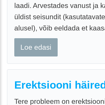
laadi. Arvestades vanust ja k
üldist seisundit (kasutatavate
alusel), võib eeldada et kaasa
Loe edasi
Erektsiooni häire
Tere probleem on erektsioon