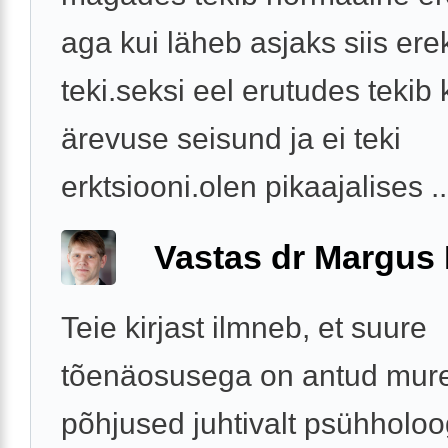
aga kui läheb asjaks siis erek
teki.seksi eel erutudes tekib
ärevuse seisund ja ei teki
erktsiooni.olen pikaajalises ..
Vastas dr Margus
Teie kirjast ilmneb, et suure
tõenäosusega on antud mur
põhjused juhtivalt psühholoog