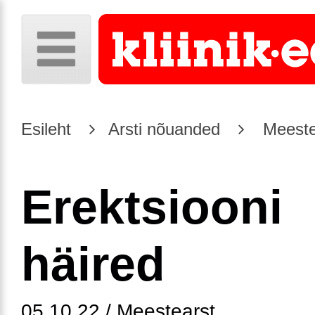
Esileht
Arsti nõuanded
Meeste
Erektsiooni
häired
05.10.22 / Meestearst