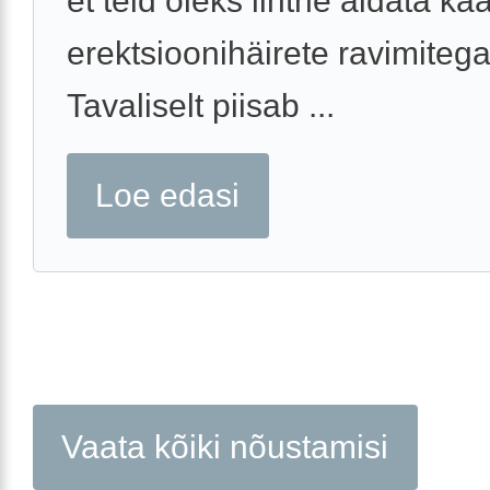
et teid oleks lihtne aidata k
erektsioonihäirete ravimitega
Tavaliselt piisab ...
Loe edasi
Vaata kõiki nõustamisi