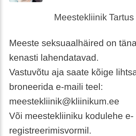
Meestekliinik Tartus 
Meeste seksuaalhäired on tän
kenasti lahendatavad.
Vastuvõtu aja saate kõige lihts
broneerida e-maili teel:
meestekliinik@kliinikum.ee
Või meestekliiniku kodulehe e-
registreerimisvormil.