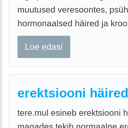
muutused veresoontes, psüh
hormonaalsed häired ja krooni
Loe edasi
erektsiooni häire
tere.mul esineb erektsiooni h
magades tekib normaalne er