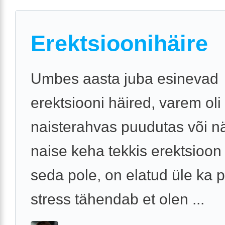
Erektsioonihäire
Umbes aasta juba esinevad
erektsiooni häired, varem oli n
naisterahvas puudutas või nä
naise keha tekkis erektsioon
seda pole, on elatud üle ka 
stress tähendab et olen ...