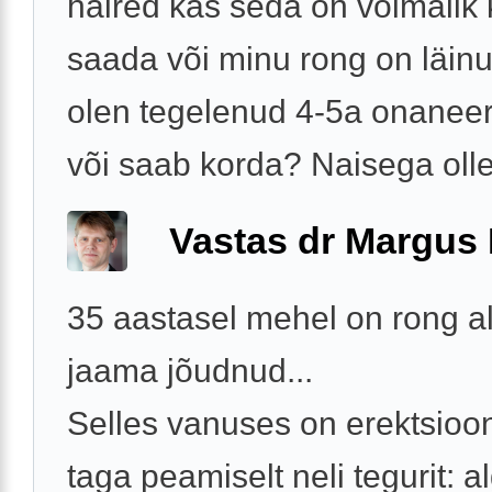
häired kas seda on võimalik
saada või minu rong on läin
olen tegelenud 4-5a onanee
või saab korda? Naisega olles
Vastas dr Margus
35 aastasel mehel on rong all
jaama jõudnud...
Selles vanuses on erektsioon
taga peamiselt neli tegurit: 