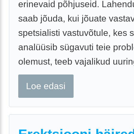
erinevaid põhjuseid. Lahend
saab jõuda, kui jõuate vasta
spetsialisti vastuvõtule, kes s
analüüsib sügavuti teie prob
olemust, teeb vajalikud uurin
Loe edasi