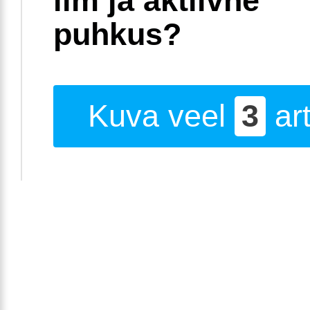
ilm ja aktiivne
puhkus?
Kuva veel
3
art