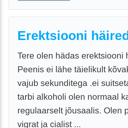
Erektsiooni häire
Tere olen hädas erektsiooni 
Peenis ei lähe täielikult kõva
vajub sekunditega .ei suitse
tarbi alkoholi olen normaal k
regulaarselt jõusaalis. Olen
vigrat ja cialist ...