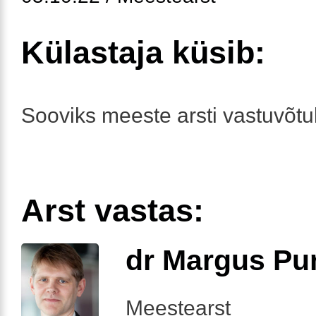
Külastaja küsib:
Sooviks meeste arsti vastuvõtu
Arst vastas:
dr Margus Pu
Meestearst