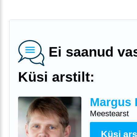
Ei saanud va
Küsi arstilt:
Margus 
Meestearst
Küsi arst