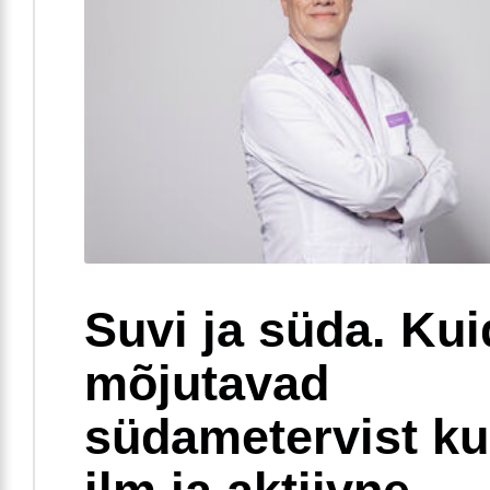
Suvi ja süda. Ku
mõjutavad
südametervist k