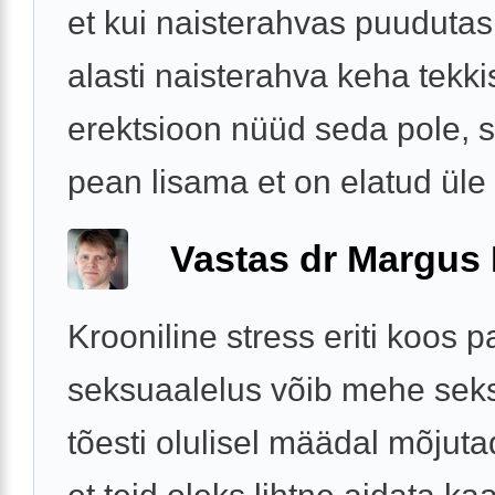
et kui naisterahvas puudutas
alasti naisterahva keha tekki
erektsioon nüüd seda pole,
pean lisama et on elatud üle .
Vastas dr Margus
Krooniline stress eriti koos 
seksuaalelus võib mehe sek
tõesti olulisel määdal mõjut