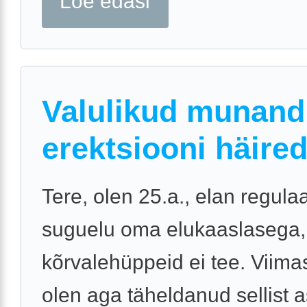
Loe edasi
Valulikud munandi
erektsiooni häire
Tere, olen 25.a., elan regula
suguelu oma elukaaslasega,
kõrvalehüppeid ei tee. Viimas
olen aga täheldanud sellist a