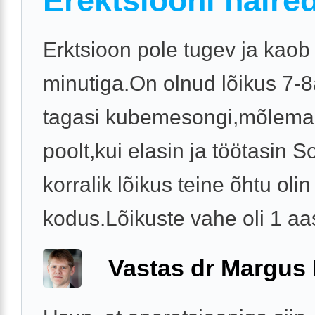
Erektsiooni häire
Erktsioon pole tugev ja kaob
minutiga.On olnud lõikus 7-8
tagasi kubemesongi,mõlemal
poolt,kui elasin ja töötasin 
korralik lõikus teine õhtu olin
kodus.Lõikuste vahe oli 1 aa
Vastas dr Margus