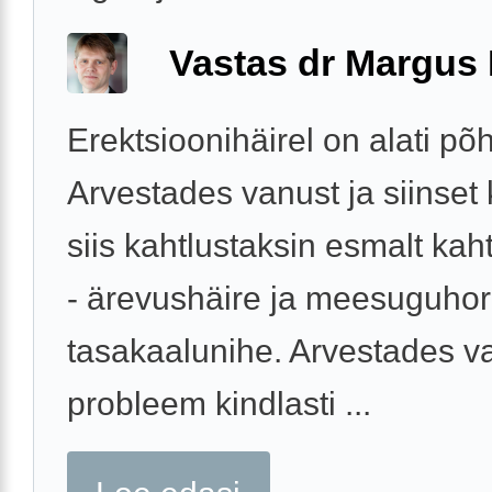
Vastas dr Margus
Erektsioonihäirel on alati põh
Arvestades vanust ja siinset k
siis kahtlustaksin esmalt kah
- ärevushäire ja meesuguho
tasakaalunihe. Arvestades v
probleem kindlasti ...