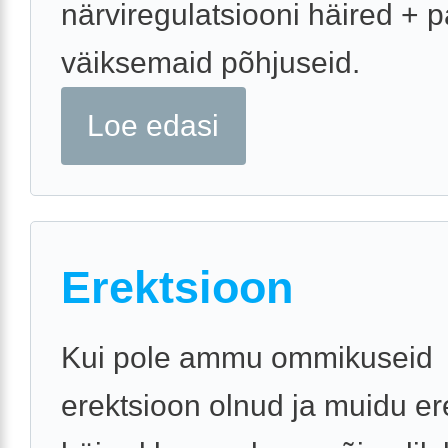
närviregulatsiooni häired + p
väiksemaid põhjuseid.
Loe edasi
Erektsioon
Kui pole ammu ommikuseid
erektsioon olnud ja muidu er