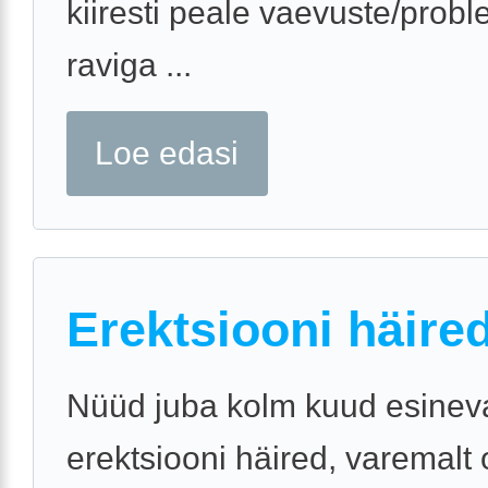
kiiresti peale vaevuste/probl
raviga ...
Loe edasi
Erektsiooni häire
Nüüd juba kolm kuud esinev
erektsiooni häired, varemalt o