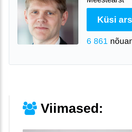
Küsi arst
6 861
nõuan
Viimased: