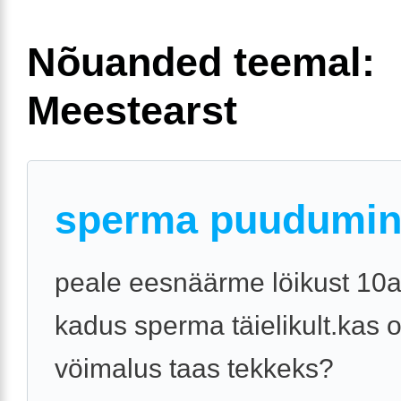
Nõuanded teemal:
Meestearst
sperma puudumi
peale eesnäärme löikust 10a
kadus sperma täielikult.kas 
vöimalus taas tekkeks?