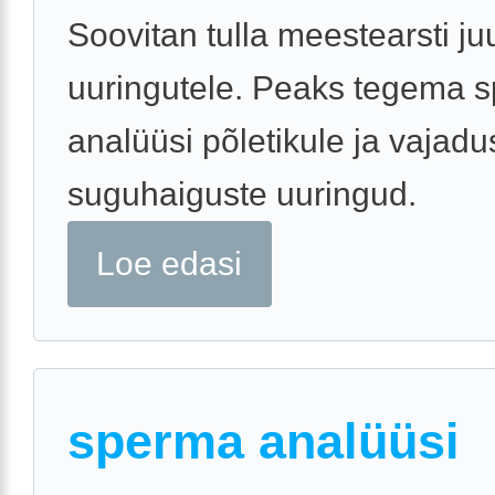
Soovitan tulla meestearsti ju
uuringutele. Peaks tegema 
analüüsi põletikule ja vajadu
suguhaiguste uuringud.
Loe edasi
sperma analüüsi