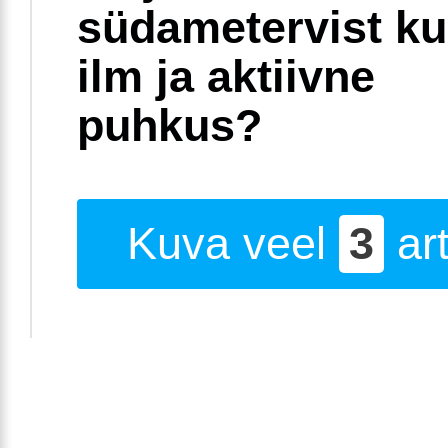
südametervist k
ilm ja aktiivne
puhkus?
Kuva veel
3
art