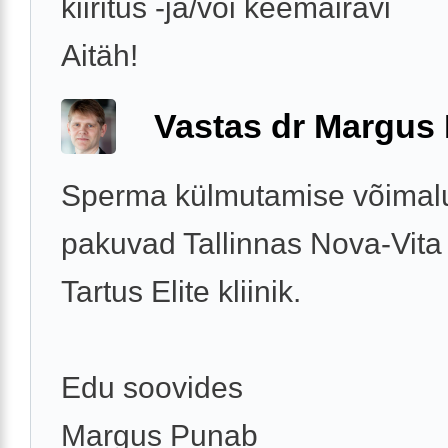
kiiritus -ja/või keemairavi
Aitäh!
Vastas dr Margus
Sperma külmutamise võimal
pakuvad Tallinnas Nova-Vita k
Tartus Elite kliinik.
Edu soovides
Margus Punab