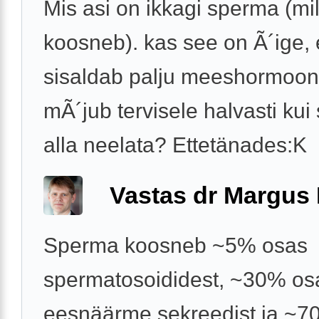
Mis asi on ikkagi sperma (mil
koosneb). kas see on Ã´ige,
sisaldab palju meeshormoon
mÃ´jub tervisele halvasti ku
alla neelata? Ettetänades:K
Vastas dr Margus
Sperma koosneb ~5% osas
spermatosoididest, ~30% os
eesnäärme sekreedist ja ~7