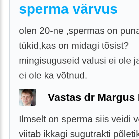
sperma värvus
olen 20-ne ,spermas on pun
tükid,kas on midagi tõsist?
mingisuguseid valusi ei ole j
ei ole ka võtnud.
Vastas dr Margus
Ilmselt on sperma siis veidi 
viitab ikkagi sugutrakti põleti