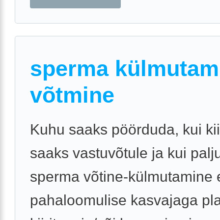
sperma külmutami
võtmine
Kuhu saaks pöörduda, kui kii
saaks vastuvõtule ja kui pal
sperma võtine-külmutamine
pahaloomulise kasvajaga pl