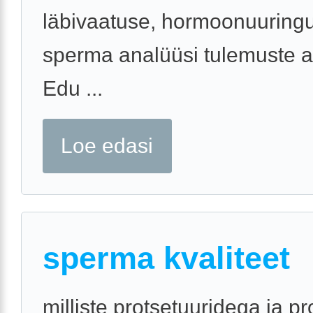
läbivaatuse, hormoonuuringu
sperma analüüsi tulemuste a
Edu ...
Loe edasi
sperma kvaliteet
milliste protsetuuridega ja p