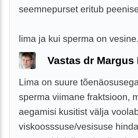
seemnepurset eritub peenise
lima ja kui sperma on vesine
Vastas dr Margus
Lima on suure tõenäosusega 
sperma viimane fraktsioon, 
aegamisi kusitist välja vool
viskoosssuse/vesisuse hind