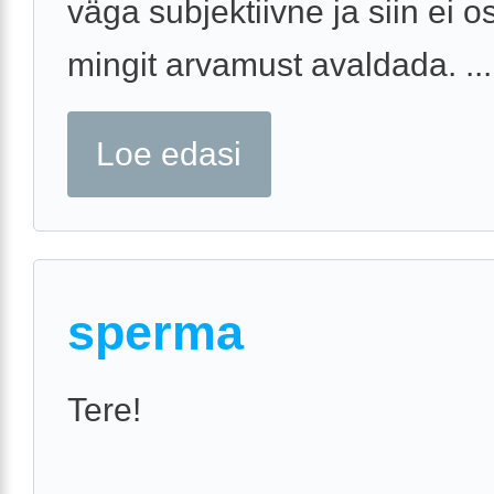
väga subjektiivne ja siin ei o
mingit arvamust avaldada. ...
Loe edasi
sperma
Tere!