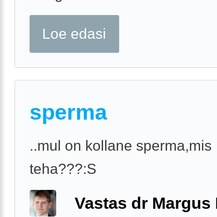
Loe edasi
sperma
..mul on kollane sperma,mis
teha???:S
Vastas dr Margus