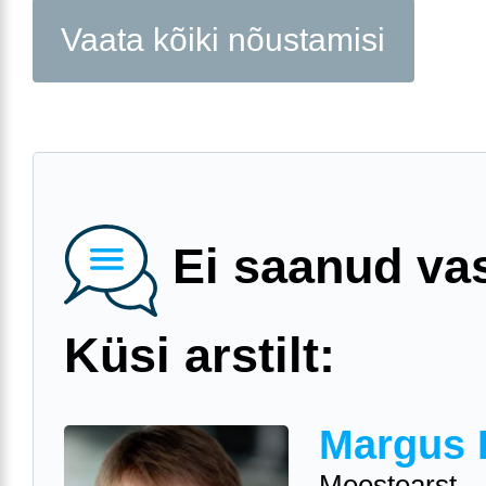
Vaata kõiki nõustamisi
Ei saanud va
Küsi arstilt:
Margus 
Meestearst