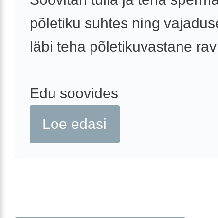
põletiku suhtes ning vajaduse
läbi teha põletikuvastane ravi
Edu soovides
Loe edasi