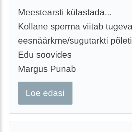
Meestearsti külastada...
Kollane sperma viitab tugeva
eesnäärkme/sugutarkti põleti
Edu soovides
Margus Punab
Loe edasi