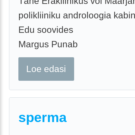
Tähe Erakliinikus või Maarj
polikliiniku androloogia kabin
Edu soovides
Margus Punab
Loe edasi
sperma