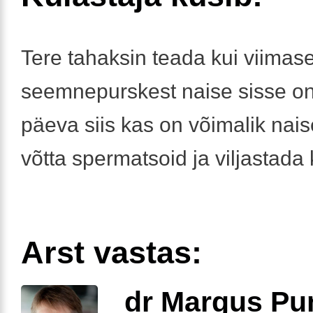
Tere tahaksin teada kui viimas
seemnepurskest naise sisse o
päeva siis kas on võimalik nai
võtta spermatsoid ja viljastada 
Arst vastas:
dr Margus Pu