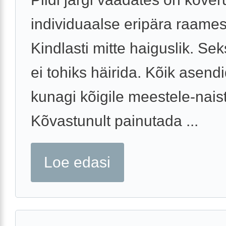
individuaalse eripära raames
Kindlasti mitte haiguslik. Se
ei tohiks häirida. Kõik asendi
kunagi kõigile meestele-naist
Kõvastunult painutada ...
Loe edasi