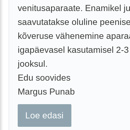
venitusaparaate. Enamikel j
saavutatakse oluline peenis
kõveruse vähenemine apara
igapäevasel kasutamisel 2-3
jooksul.
Edu soovides
Margus Punab
Loe edasi