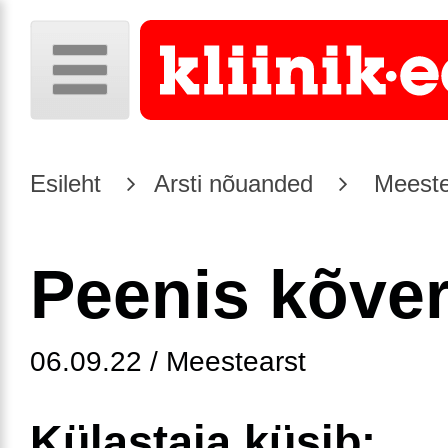
Esileht
Arsti nõuanded
Meeste
Peenis kõve
06.09.22 / Meestearst
Külastaja küsib: