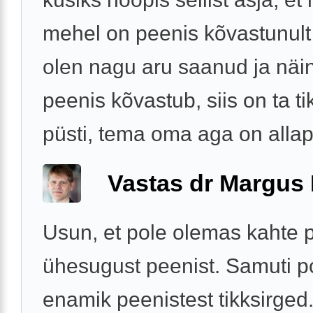
mehel on peenis kõvastunult
olen nagu aru saanud ja näin
peenis kõvastub, siis on ta ti
püsti, tema oma aga on allapo
Vastas dr Margus
Usun, et pole olemas kahte p
ühesugust peenist. Samuti p
enamik peenistest tikksirged