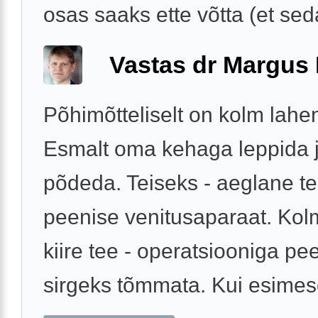
osas saaks ette võtta (et seda
Vastas dr Margus
Põhimõtteliselt on kolm lahe
Esmalt oma kehaga leppida j
põdeda. Teiseks - aeglane te
peenise venitusaparaat. Kol
kiire tee - operatsiooniga pe
sirgeks tõmmata. Kui esimese