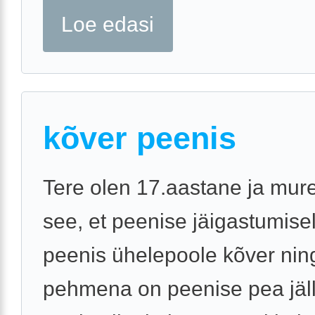
Loe edasi
kõver peenis
Tere olen 17.aastane ja mur
see, et peenise jäigastumise
peenis ühelepoole kõver nin
pehmena on peenise pea jäll