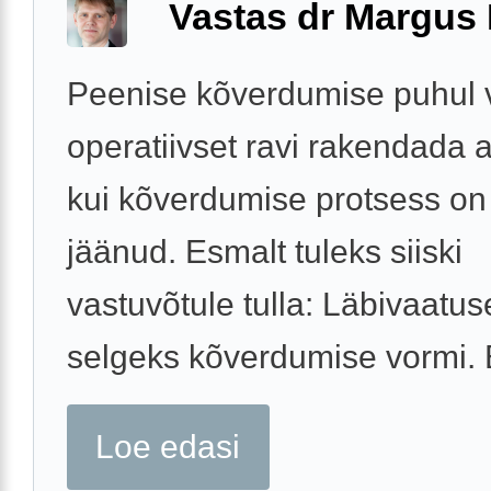
Vastas dr Margus
Peenise kõverdumise puhul 
operatiivset ravi rakendada al
kui kõverdumise protsess o
jäänud. Esmalt tuleks siiski
vastuvõtule tulla: Läbivaatu
selgeks kõverdumise vormi. E
Loe edasi