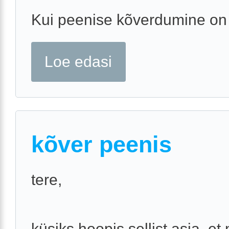
Kui peenise kõverdumine on 
Loe edasi
kõver peenis
tere,
küsiks hoopis sellist asja, et