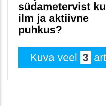
südametervist k
ilm ja aktiivne
puhkus?
Kuva veel
3
art