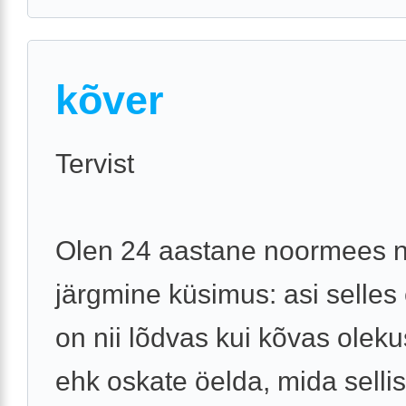
kõver
Tervist
Olen 24 aastane noormees n
järgmine küsimus: asi selles
on nii lõdvas kui kõvas oleku
ehk oskate öelda, mida selli