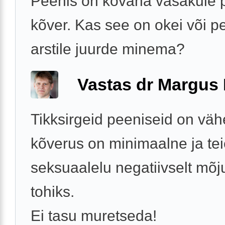
Peenis on kõvana vasakule 
kõver. Kas see on okei või p
arstile juurde minema?
Vastas dr Margus
Tikksirgeid peeniseid on väh
kõverus on minimaalne ja te
seksuaalelu negatiivselt mõj
tohiks.
Ei tasu muretseda!