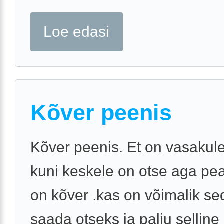
Loe edasi
Kõver peenis
Kõver peenis. Et on vasakule
kuni keskele on otse aga pe
on kõver .kas on võimalik se
saada otseks ja palju selline