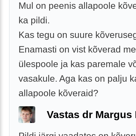
Mul on peenis allapoole kõve
ka pildi.
Kas tegu on suure kõveruse
Enamasti on vist kõverad me
ülespoole ja kas paremale võ
vasakule. Aga kas on palju k
allapoole kõveraid?
Vastas dr Margus
Pildi järgi vaadates on kõve