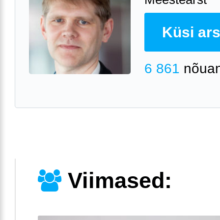
Küsi arst
6 861
nõuan
Viimased: