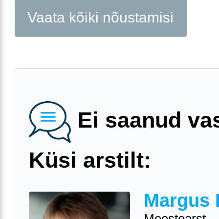
Vaata kõiki nõustamisi
Ei saanud va
Küsi arstilt:
Margus 
Meestearst