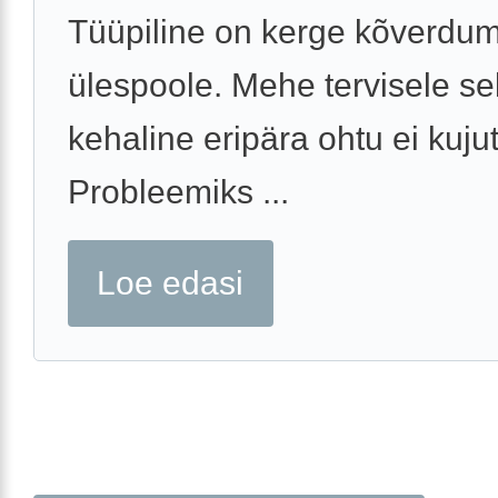
Tüüpiline on kerge kõverdu
ülespoole. Mehe tervisele sel
kehaline eripära ohtu ei kuju
Probleemiks ...
Loe edasi