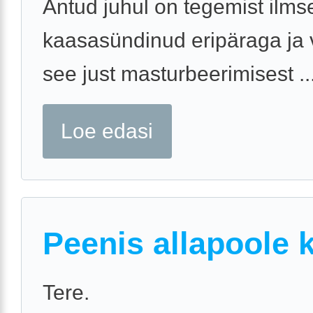
Antud juhul on tegemist ilmse
kaasasündinud eripäraga ja 
see just masturbeerimisest ..
Loe edasi
Peenis allapoole 
Tere.