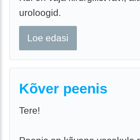
uroloogid.
Loe edasi
Kõver peenis
Tere!