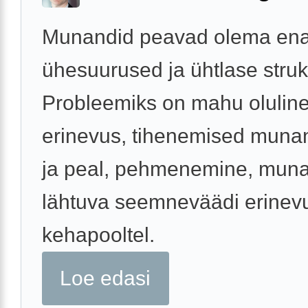
Munandid peavad olema e
ühesuurused ja ühtlase struk
Probleemiks on mahu olulin
erinevus, tihenemised muna
ja peal, pehmenemine, muna
lähtuva seemneväädi erinevu
kehapooltel.
Loe edasi