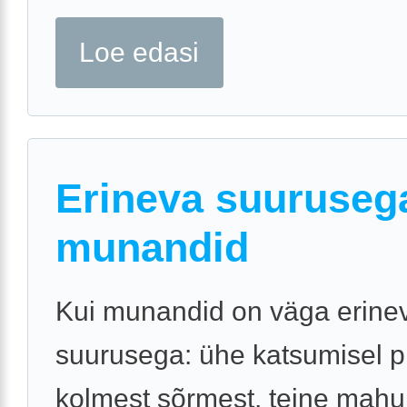
Loe edasi
Erineva suuruseg
munandid
Kui munandid on väga erine
suurusega: ühe katsumisel p
kolmest sõrmest, teine mahub