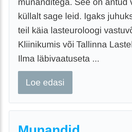
munanditega. See on antud
küllalt sage leid. Igaks juhuk
teil käia lasteuroloogi vastuv
Kliinikumis või Tallinna Laste
Ilma läbivaatuseta ...
Loe edasi
Munandid