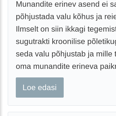
Munandite erinev asend ei s
põhjustada valu kõhus ja rei
Ilmselt on siin ikkagi tegemis
sugutrakti kroonilise põletik
seda valu põhjustab ja mille t
oma munandite erineva paikn
Loe edasi