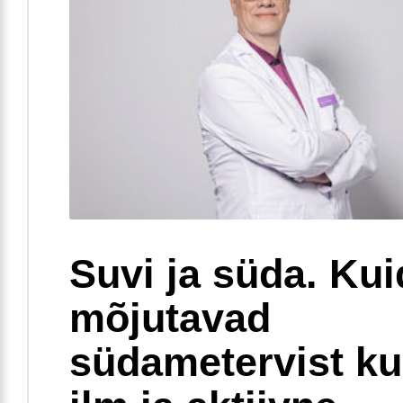
Suvi ja süda. Ku
mõjutavad
südametervist k