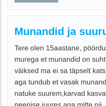
Munandid ja suur
Tere olen 15aastane, pöördun
murega et munandid on suhte
väiksed ma ei sa täpselt kat
aga tundub et vasak munan
natuke suurem,karvad kasv
peenise juures aga mitte nii