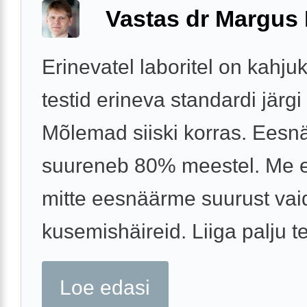
Vastas dr Margus
Erinevatel laboritel on kahj
testid erineva standardi järgi
Mõlemad siiski korras. Eesn
suureneb 80% meestel. Me ei
mitte eesnäärme suurust vai
kusemishäireid. Liiga palju te
Loe edasi