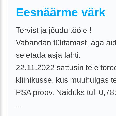
Eesnäärme värk
Tervist ja jõudu tööle !
Vabandan tülitamast, aga ai
seletada asja lahti.
22.11.2022 sattusin teie tor
kliinikusse, kus muuhulgas te
PSA proov. Näiduks tuli 0,785
...