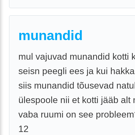
munandid
mul vajuvad munandid kotti 
seisn peegli ees ja kui hakka
siis munandid tõusevad nat
ülespoole nii et kotti jääb alt
vaba ruumi on see probleem
12