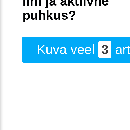
ilm ja aktiivne
puhkus?
Kuva veel
3
art