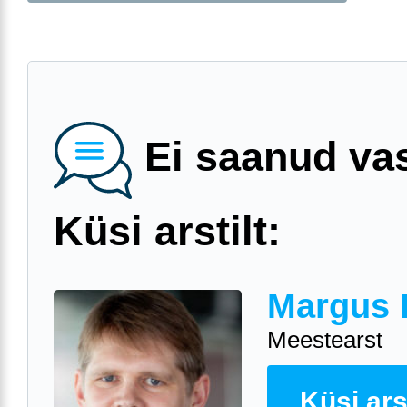
Ei saanud va
Küsi arstilt:
Margus 
Meestearst
Küsi arst