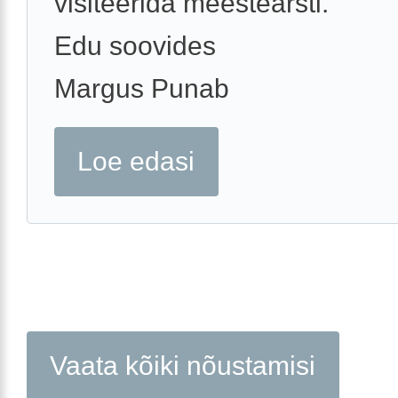
visiteerida meestearsti.
Edu soovides
Margus Punab
Loe edasi
Vaata kõiki nõustamisi