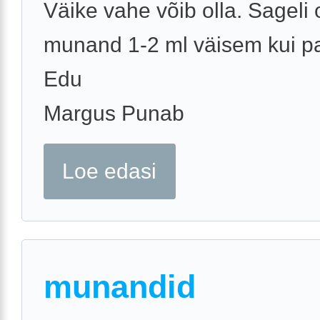
Väike vahe võib olla. Sageli
munand 1-2 ml väisem kui p
Edu
Margus Punab
Loe edasi
munandid