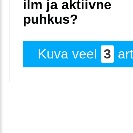
ilm ja aktiivne
puhkus?
Kuva veel
3
art