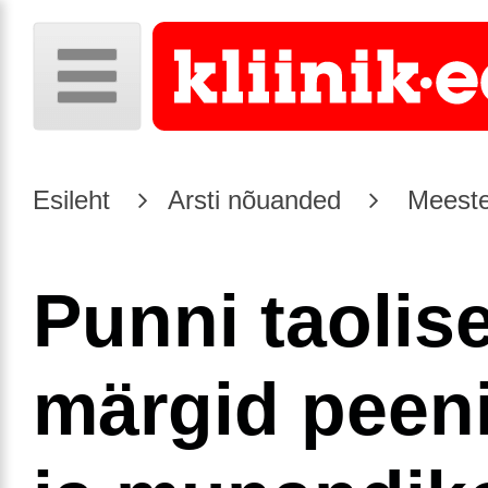
Esileht
Arsti nõuanded
Meeste
Punni taolis
märgid peeni