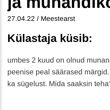
ja munandiko
27.04.22 / Meestearst
Külastaja küsib:
umbes 2 kuud on olnud munand
peenise peal säärased märgid.
ka sügelust. Mida saaksin teha