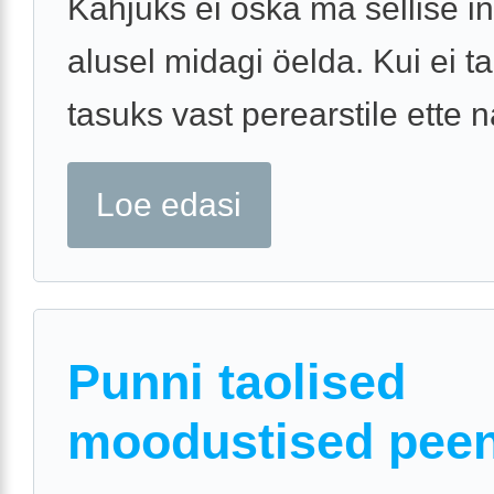
Kahjuks ei oska ma sellise 
alusel midagi öelda. Kui ei 
tasuks vast perearstile ette n
Loe edasi
Punni taolised
moodustised peen