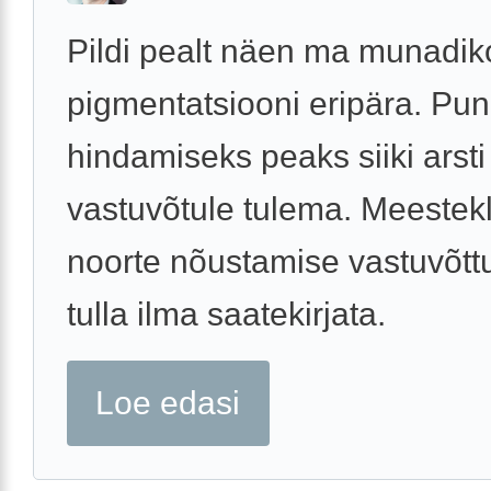
Pildi pealt näen ma munadiko
pigmentatsiooni eripära. Pun
hindamiseks peaks siiki arsti
vastuvõtule tulema. Meestekl
noorte nõustamise vastuvõtt
tulla ilma saatekirjata.
Loe edasi