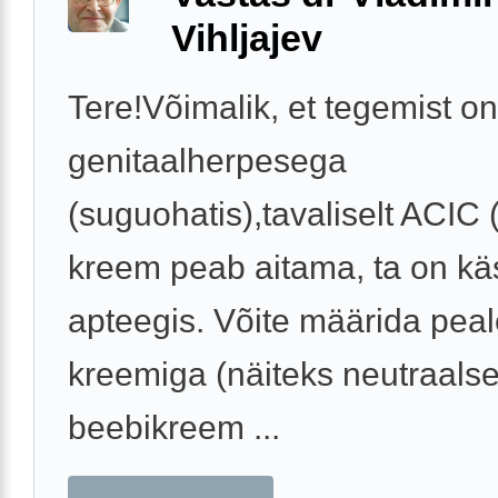
Vihljajev
Tere!Võimalik, et tegemist on
genitaalherpesega
(suguohatis),tavaliselt ACIC 
kreem peab aitama, ta on kä
apteegis. Võite määrida pea
kreemiga (näiteks neutraals
beebikreem ...