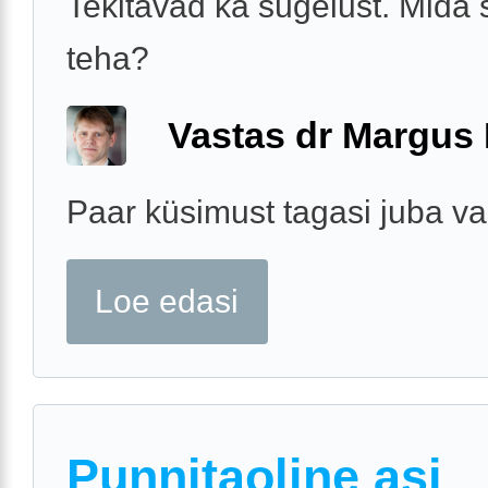
Tekitavad ka sügelust. Mida 
teha?
Vastas dr Margus
Paar küsimust tagasi juba va
Loe edasi
Punnitaoline asi