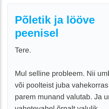
Põletik ja lööve
peenisel
Tere.
Mul selline probleem. Nii u
või poolteist juba vahekorras
parem munand valutab. Ja 
vahetevahel õrnalt valulik