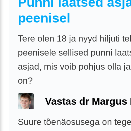
Punni laatsed asj
peenisel
Tere olen 18 ja nyyd hiljuti te
peenisele sellised punni laa
asjad, mis voib pohjus olla j
on?
Vastas dr Margus
Suure tõenäosusega on tege