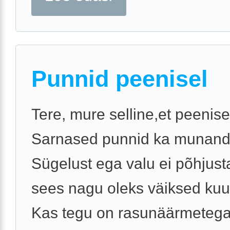
Punnid peenisel
Tere, mure selline,et peenise
Sarnased punnid ka munandik
Sügelust ega valu ei põhjus
sees nagu oleks väiksed kuu
Kas tegu on rasunäärmetega 