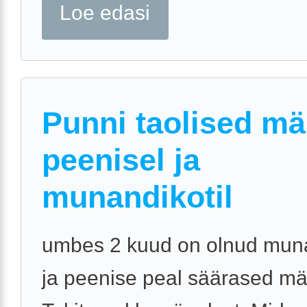
Loe edasi
Punni taolised mä
peenisel ja
munandikotil
umbes 2 kuud on olnud muna
ja peenise peal säärased mä