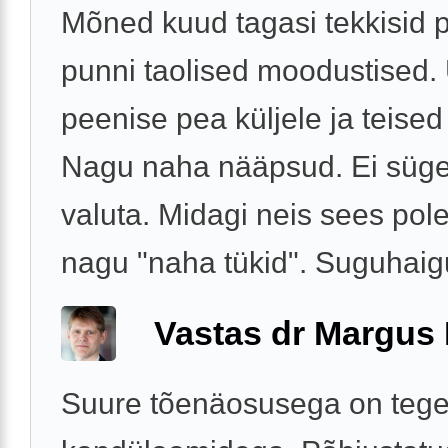
Mõned kuud tagasi tekkisid 
punni taolised moodustised.
peenise pea küljele ja teised
Nagu naha nääpsud. Ei sügel
valuta. Midagi neis sees pole.
nagu "naha tükid". Suguhaigu
Vastas dr Margus
Suure tõenäosusega on tege