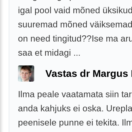
igal pool vaid mõned üksik
suuremad mõned väiksemad.
on need tingitud??Ise ma aru 
saa et midagi ...
Vastas dr Margus
Ilma peale vaatamata siin ta
anda kahjuks ei oska. Urep
peenisele punne ei tekita. Il