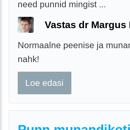
need punnid mingist ...
Vastas dr Margus
Normaalne peenise ja munan
nahk!
Loe edasi
Punn munandikot