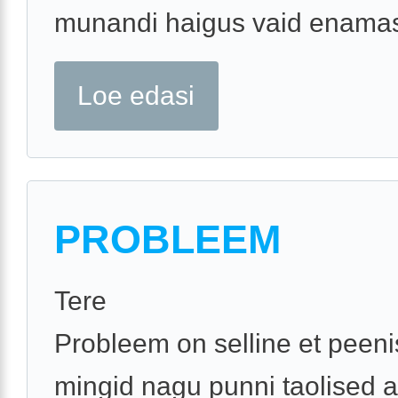
munandi haigus vaid enamasti
Loe edasi
PROBLEEM
Tere
Probleem on selline et peeni
mingid nagu punni taolised a