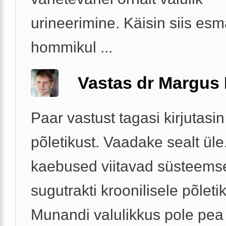
urineerimine. Käisin siis e
hommikul ...
Vastas dr Margus
Paar vastust tagasi kirjutas
põletikust. Vaadake sealt üle
kaebused viitavad süsteem
sugutrakti kroonilisele põleti
Munandi valulikkus pole pea