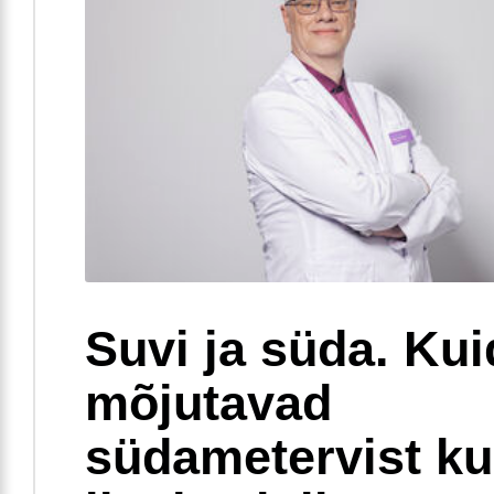
Suvi ja süda. Ku
mõjutavad
südametervist k