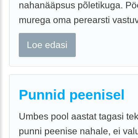
nahanääpsus põletikuga. P
murega oma perearsti vastuv
Loe edasi
Punnid peenisel
Umbes pool aastat tagasi tek
punni peenise nahale, ei val