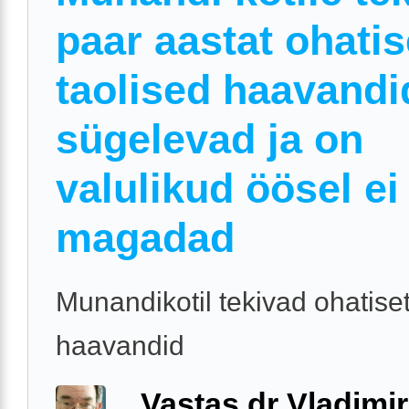
paar aastat ohatis
taolised haavandi
sügelevad ja on
valulikud öösel ei
magadad
Munandikotil tekivad ohatise
haavandid
Vastas dr Vladimir