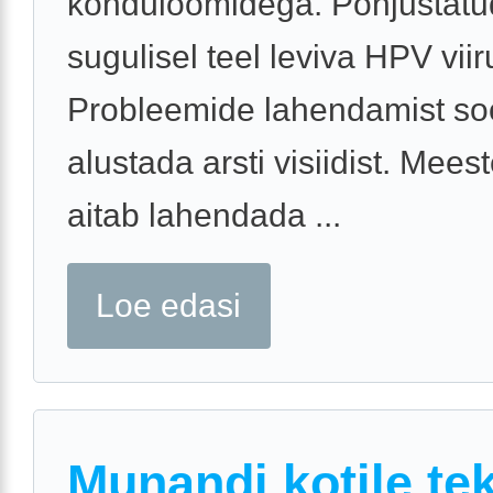
kondüloomidega. Põhjustatu
sugulisel teel leviva HPV viir
Probleemide lahendamist so
alustada arsti visiidist. Meest
aitab lahendada ...
Loe edasi
Munandi kotile te