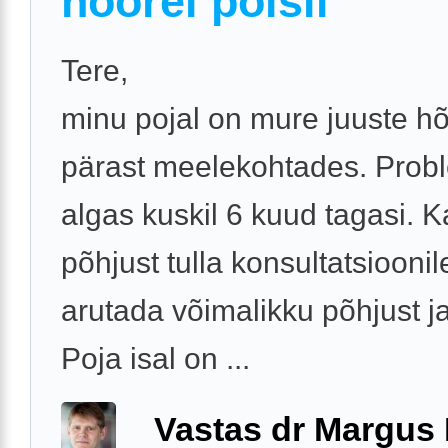
noorel poisil
Tere,
minu pojal on mure juuste h
pärast meelekohtades. Prob
algas kuskil 6 kuud tagasi. K
põhjust tulla konsultatsioonil
arutada võimalikku põhjust ja
Poja isal on ...
Vastas dr Margus