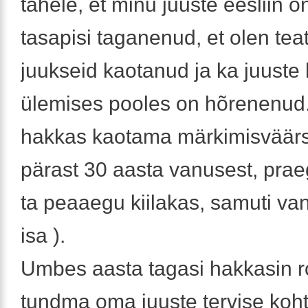
tähele, et minu juuste eesliin o
tasapisi taganenud, et olen tea
juukseid kaotanud ja ka juuste
ülemises pooles on hõrenenud
hakkas kaotama märkimisväärse
pärast 30 aasta vanusest, prae
ta peaaegu kiilakas, samuti va
isa ).
Umbes aasta tagasi hakkasin 
tundma oma juuste tervise koht