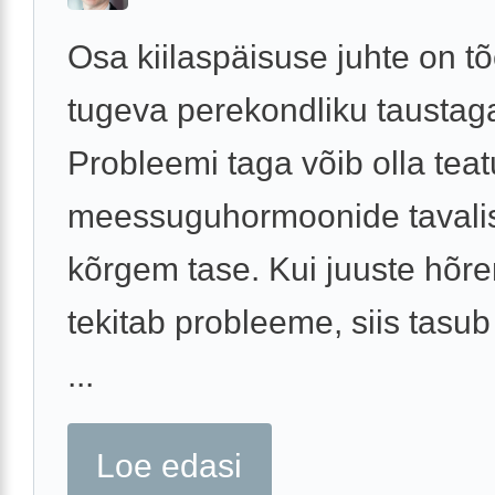
Osa kiilaspäisuse juhte on tõ
tugeva perekondliku taustag
Probleemi taga võib olla tea
meessuguhormoonide tavali
kõrgem tase. Kui juuste hõr
tekitab probleeme, siis tasub 
...
Loe edasi