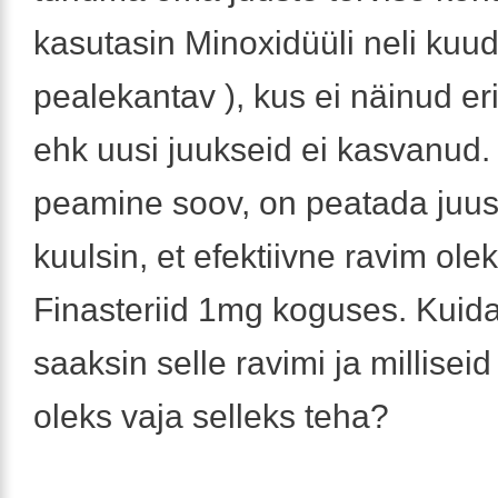
kasutasin Minoxidüüli neli kuud
pealekantav ), kus ei näinud eri
ehk uusi juukseid ei kasvanud
peamine soov, on peatada juus
kuulsin, et efektiivne ravim ole
Finasteriid 1mg koguses. Kuid
saaksin selle ravimi ja millisei
oleks vaja selleks teha?