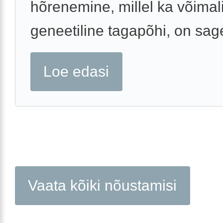
hõrenemine, millel ka võimal
geneetiline tagapõhi, on sagel
Loe edasi
Vaata kõiki nõustamisi