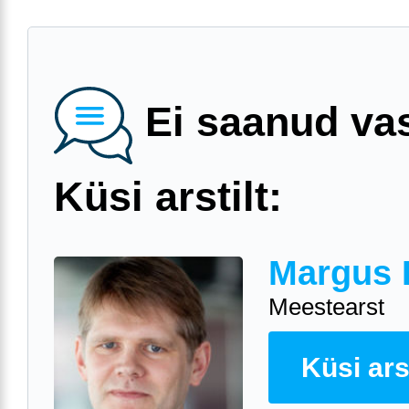
Ei saanud va
Küsi arstilt:
Margus 
Meestearst
Küsi arst