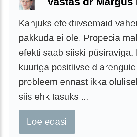
Vastas dr Margus
Kahjuks efektiivsemaid vahe
pakkuda ei ole. Propecia m
efekti saab siiski püsiraviga.
kuuriga positiivseid arenguid,
probleem ennast ikka oluliselt
siis ehk tasuks ...
Loe edasi