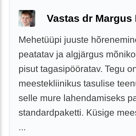
Vastas dr Margus
Mehetüüpi juuste hõrenemin
peatatav ja algjärgus mõniko
pisut tagasipööratav. Tegu o
meestekliinikus tasulise tee
selle mure lahendamiseks 
standardpaketti. Küsige mees
...