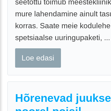
seetõttu toimub meestekliinik
mure lahendamine ainult tas
korras. Saate meie kodulehelt
spetsiaalse uuringupaketi, ...
Loe edasi
Hõrenevad juuks