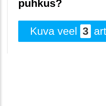
puhkus?
Kuva veel
3
art