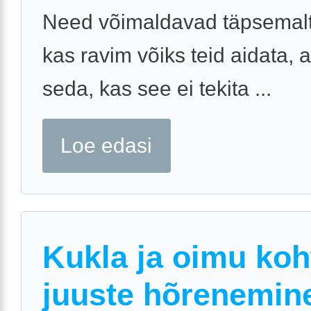
Need võimaldavad täpsemalt
kas ravim võiks teid aidata, 
seda, kas see ei tekita ...
Loe edasi
Kukla ja oimu ko
juuste hõrenemin