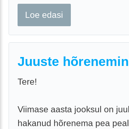
Loe edasi
Juuste hõrenemin
Tere!
Viimase aasta jooksul on ju
hakanud hõrenema pea peal