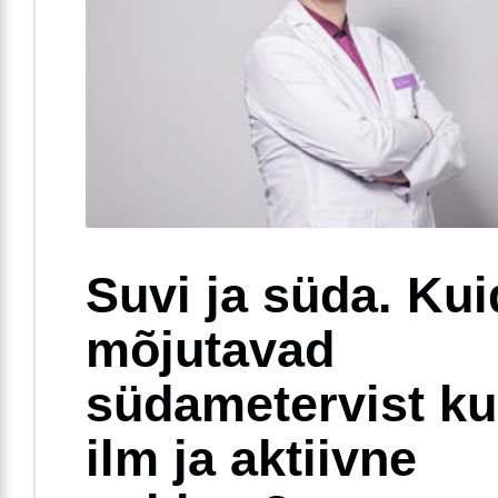
Suvi ja süda. Ku
mõjutavad
südametervist k
ilm ja aktiivne