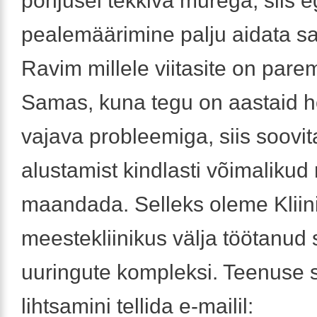
põhjusel tekkiva murega, siis 
pealemäärimine palju aidata sa
Ravim millele viitasite on par
Samas, kuna tegu on aastaid 
vajava probleemiga, siis soovit
alustamist kindlasti võimalikud 
maandada. Selleks oleme Kliin
meestekliinikus välja töötanud 
uuringute kompleksi. Teenuse 
lihtsamini tellida e-mailil: