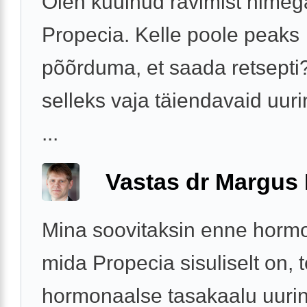
Olen kuulnud ravimist nimeg
Propecia. Kelle poole peaks
põõrduma, et saada retsepti
selleks vaja täiendavaid uuri
...
Vastas dr Margus
Mina soovitaksin enne hormo
mida Propecia sisuliselt on, 
hormonaalse tasakaalu uuri