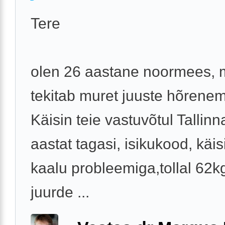
Tere
olen 26 aastane noormees, 
tekitab muret juuste hõrenem
Käisin teie vastuvõtul Tallinn
aastat tagasi, isikukood, käi
kaalu probleemiga,tollal 62k
juurde ...