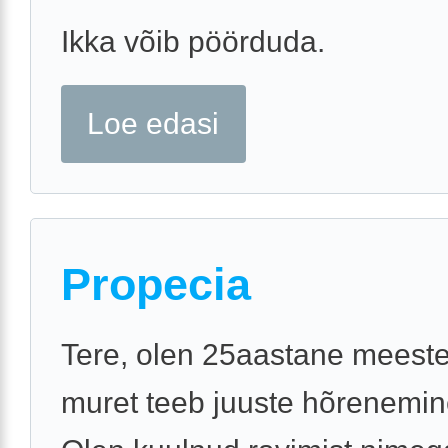
Ikka võib pöörduda.
Loe edasi
Propecia
Tere, olen 25aastane meeste
muret teeb juuste hõrenemin