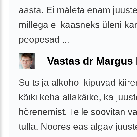
aasta. Ei mäleta enam juust
millega ei kaasneks üleni kar
peopesad ...
Vastas dr Margus
Suits ja alkohol kipuvad kii
kõiki keha allakäike, ka juust
hõrenemist. Teile soovitan v
tulla. Noores eas algav juust