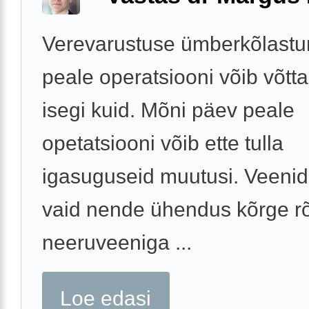
Verevarustuse ümberkõlast
peale operatsiooni võib võtta
isegi kuid. Mõni päev peale
opetatsiooni võib ette tulla
igasuguseid muutusi. Veenid 
vaid nende ühendus kõrge r
neeruveeniga ...
Loe edasi