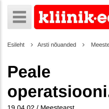
Esileht
Arsti nõuanded
Meeste
Peale
operatsiooni
19.04.02 / Meestearst