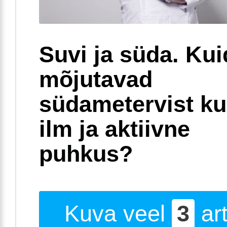
Suvi ja süda. Ku
mõjutavad
südametervist k
ilm ja aktiivne
puhkus?
Kuva veel
3
art