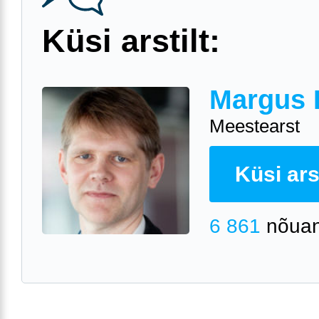
Küsi arstilt:
Margus 
Meestearst
Küsi arst
6 861
nõuan