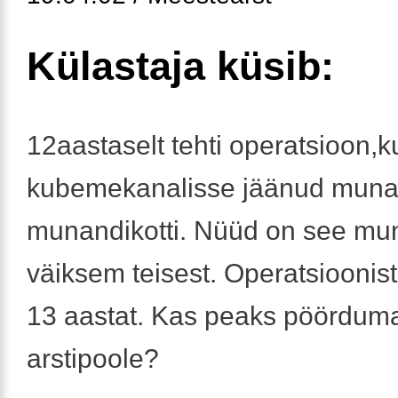
Külastaja küsib:
12aastaselt tehti operatsioon,k
kubemekanalisse jäänud muna
munandikotti. Nüüd on see mu
väiksem teisest. Operatsiooni
13 aastat. Kas peaks pöördum
arstipoole?