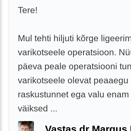
Tere!
Mul tehti hiljuti kõrge ligeer
varikotseele operatsioon. N
päeva peale operatsiooni tu
varikotseele olevat peaaegu
raskustunnet ega valu enam 
väiksed ...
Vastas dr Margus