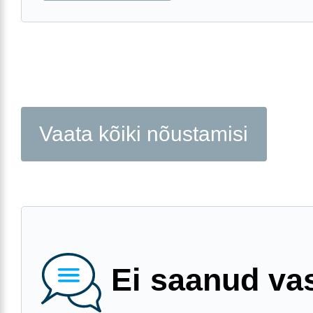
Vaata kõiki nõustamisi
Ei saanud va