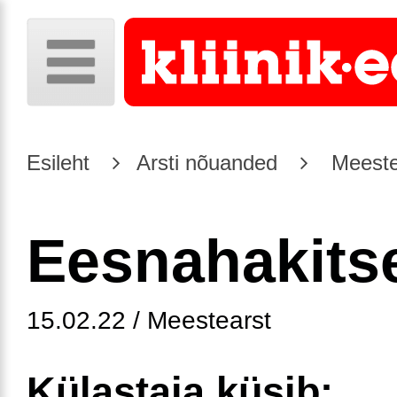
Esileht
Arsti nõuanded
Meeste
Eesnahakits
15.02.22 / Meestearst
Külastaja küsib: