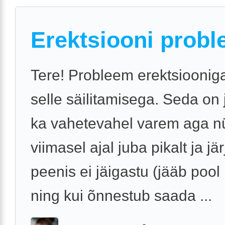
Erektsiooni probl
Tere! Probleem erektsiooniga
selle säilitamisega. Seda on
ka vahetevahel varem aga n
viimasel ajal juba pikalt ja jär
peenis ei jäigastu (jääb pool
ning kui õnnestub saada ...