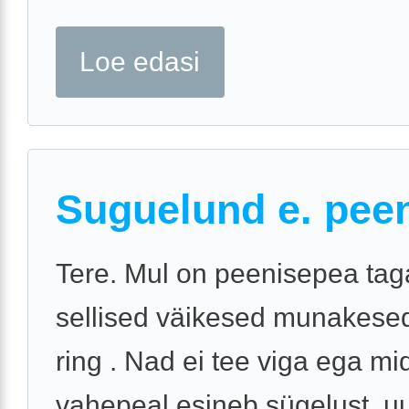
Loe edasi
Suguelund e. pee
Tere. Mul on peenisepea tag
sellised väikesed munakesed
ring . Nad ei tee viga ega mi
vahepeal esineb sügelust. uu