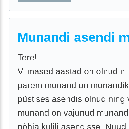
Munandi asendi 
Tere!
Viimased aastad on olnud nii
parem munand on munandiko
püstises asendis olnud ning
munand on vajunud munandi
põhja külili asendisse. Nüüd,