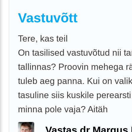
Vastuvõtt
Tere, kas teil
On tasilised vastuvõtud nii ta
tallinnas? Proovin mehega r
tuleb aeg panna. Kui on vali
tasuline siis kuskile perearst
minna pole vaja? Aitäh
Vastas dr Margus