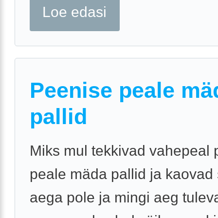
Loe edasi
Peenise peale mä
pallid
Miks mul tekkivad vahepeal 
peale mäda pallid ja kaovad s
aega pole ja mingi aeg tulev