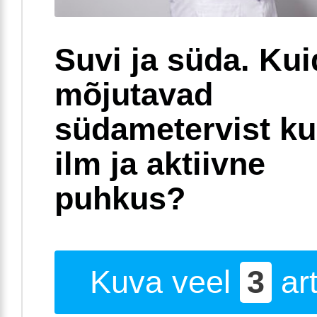
Suvi ja süda. Ku
mõjutavad
südametervist k
ilm ja aktiivne
puhkus?
Kuva veel
3
art