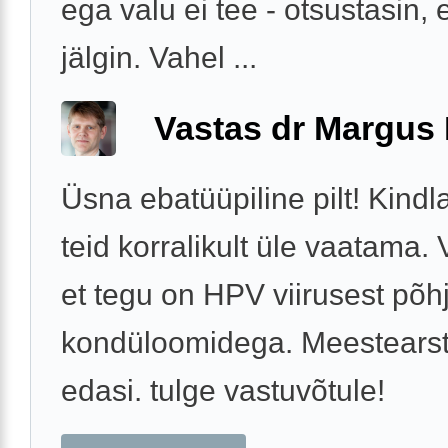
ega valu ei tee - otsustasin, et
jälgin. Vahel ...
Vastas dr Margus
Üsna ebatüüpiline pilt! Kindl
teid korralikult üle vaatama. 
et tegu on HPV viirusest põh
kondüloomidega. Meestearst
edasi. tulge vastuvõtule!