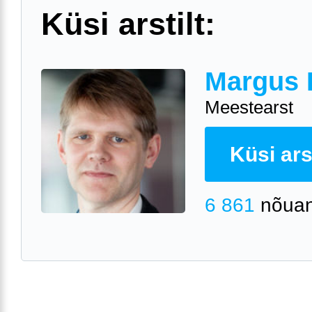
Küsi arstilt:
Margus 
Meestearst
Küsi arst
6 861
nõuan