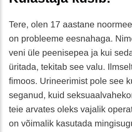
Tere, olen 17 aastane noormee
on probleeme eesnahaga. Nime
veni üle peenisepea ja kui sed
üritada, tekitab see valu. Ilmselt
fimoos. Urineerimist pole see 
seganud, kuid seksuaalvahekord
teie arvates oleks vajalik opera
on võimalik kasutada mingisug