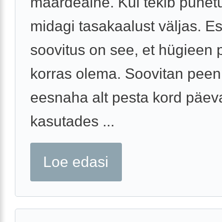
määrdeaine. Kui tekib punet
midagi tasakaalust väljas. 
soovitus on see, et hügieen
korras olema. Soovitan peen
eesnaha alt pesta kord päev
kasutades ...
Loe edasi