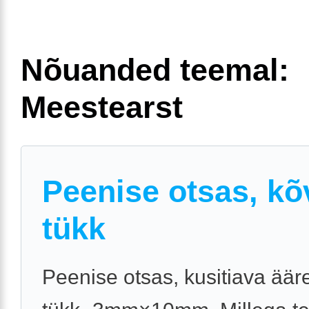
Nõuanded teemal:
Meestearst
Peenise otsas, kõ
tükk
Peenise otsas, kusitiava äär