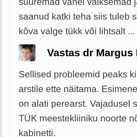
suuremad vahel väiksemad j
saanud katki teha siis tuleb s
kõva valge tükk või lihtsalt ...
Vastas dr Margus
Sellised probleemid peaks ki
arstile ette näitama. Esime
on alati perearst. Vajadusel s
TÜK meestekliiniku noorte n
kabinetti.