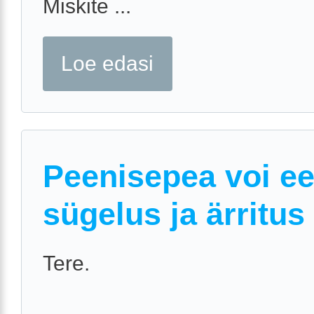
Miskite ...
Loe edasi
Peenisepea voi e
sügelus ja ärritus
Tere.