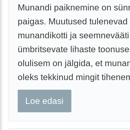
Munandi paiknemine on sünni
paigas. Muutused tulenevad
munandikotti ja seemnevääti
ümbritsevate lihaste toonuse
olulisem on jälgida, et munan
oleks tekkinud mingit tihenemi
Loe edasi