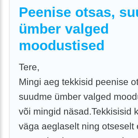
Peenise otsas, s
ümber valged
moodustised
Tere,
Mingi aeg tekkisid peenise o
suudme ümber valged mood
või mingid näsad.Tekkisisid 
väga aeglaselt ning otseselt e