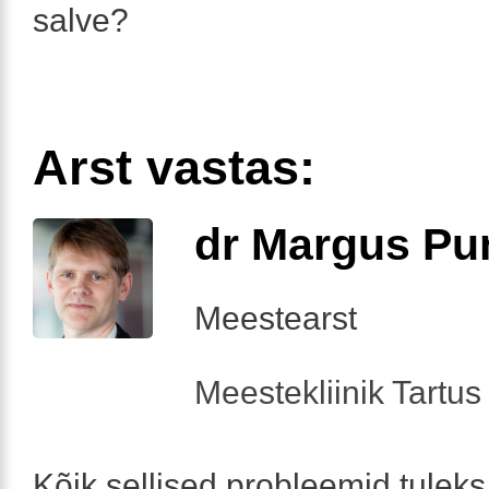
salve?
Arst vastas:
dr Margus Pu
Meestearst
Meestekliinik Tartus 
Kõik sellised probleemid tuleks