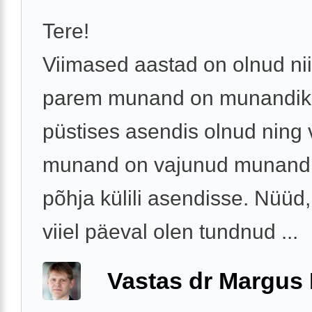
Tere!
Viimased aastad on olnud nii
parem munand on munandiko
püstises asendis olnud ning
munand on vajunud munandi
põhja külili asendisse. Nüüd,
viiel päeval olen tundnud ...
Vastas dr Margus