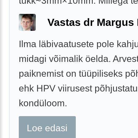
tükk~3mm×10mm. Millega t
Vastas dr Margus
Ilma läbivaatusete pole kahj
midagi võimalik öelda. Arves
paiknemist on tüüpiliseks põ
ehk HPV viirusest põhjustat
kondüloom.
Loe edasi