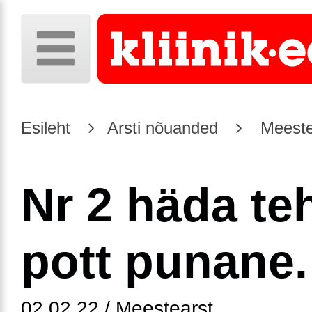
Esileht
Arsti nõuanded
Meeste
Nr 2 häda te
pott punane.
02.02.22 / Meestearst