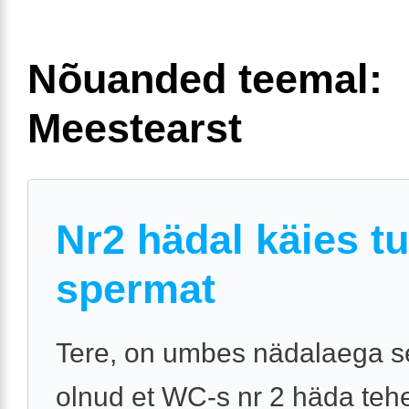
Nõuanded teemal:
Meestearst
Nr2 hädal käies t
spermat
Tere, on umbes nädalaega se
olnud et WC-s nr 2 häda tehe