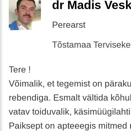
dr Madis Ves
Perearst
Tõstamaa Tervisek
Tere !
Võimalik, et tegemist on pära
rebendiga. Esmalt vältida kõhu
vatav toiduvalik, käsimüügilahti
Paiksept on apteeegis mitmed r