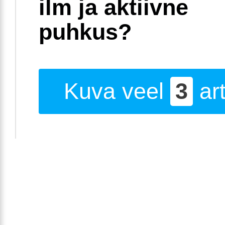
ilm ja aktiivne
puhkus?
Kuva veel
3
art