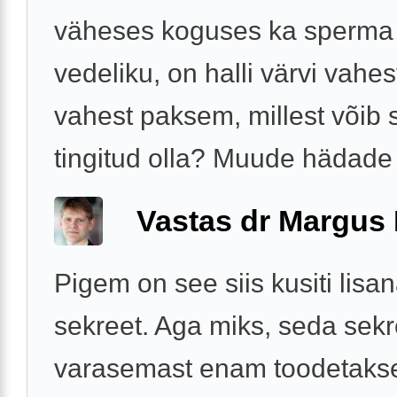
väheses koguses ka sperma 
vedeliku, on halli värvi vahe
vahest paksem, millest võib 
tingitud olla? Muude hädade 
Vastas dr Margus
Pigem on see siis kusiti lis
sekreet. Aga miks, seda sekr
varasemast enam toodetaks