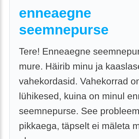
enneaegne
seemnepurse
Tere! Enneaegne seemnepu
mure. Häirib minu ja kaaslas
vahekordasid. Vahekorrad o
lühikesed, kuina on minul 
seemnepurse. See probleem
pikkaega, täpselt ei mäleta mi