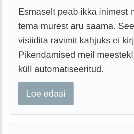
Esmaselt peab ikka inimest 
tema murest aru saama. See
visiidita ravimit kahjuks ei kir
Pikendamised meil meestekli
küll automatiseeritud.
Loe edasi