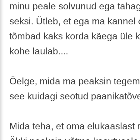
minu peale solvunud ega taha
seksi. Ütleb, et ega ma kannel o
tõmbad kaks korda käega üle k
kohe laulab....
Öelge, mida ma peaksin tege
see kuidagi seotud paanikatõ
Mida teha, et oma elukaaslast