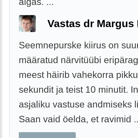
algas. ...
Vastas dr Margus
Seemnepurske kiirus on suu
määratud närvitüübi eripära
meest häirib vahekorra pikk
sekundit ja teist 10 minutit. In
asjaliku vastuse andmiseks l
Saan vaid öelda, et ravimid ..