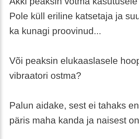
Äkki peaksin võtma kasutusele
Pole küll eriline katsetaja ja s
ka kunagi proovinud...
Või peaksin elukaaslasele hoo
vibraatori ostma?
Palun aidake, sest ei tahaks en
päris maha kanda ja naisest on 