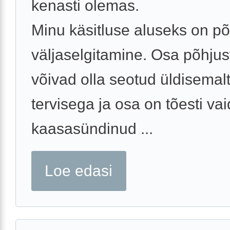
kenasti olemas.
Minu käsitluse aluseks on põ
väljaselgitamine. Osa põhjus
võivad olla seotud üldisema
tervisega ja osa on tõesti vai
kaasasündinud ...
Loe edasi