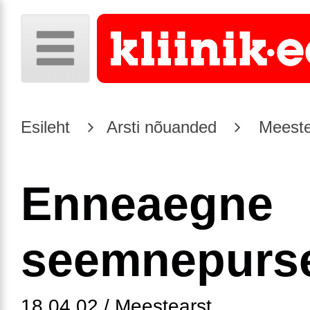
Esileht
Arsti nõuanded
Meeste
Enneaegne
seemnepurs
18.04.02 / Meestearst