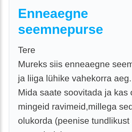
Enneaegne
seemnepurse
Tere
Mureks siis enneaegne see
ja liiga lühike vahekorra aeg.
Mida saate soovitada ja kas
mingeid ravimeid,millega se
olukorda (peenise tundlikust