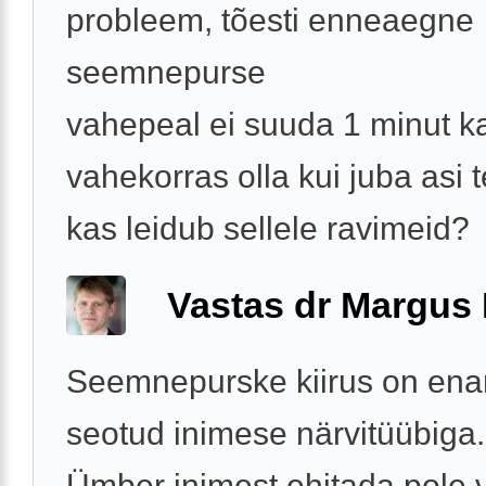
probleem, tõesti enneaegne
seemnepurse
vahepeal ei suuda 1 minut k
vahekorras olla kui juba asi 
kas leidub sellele ravimeid?
Vastas dr Margus
Seemnepurske kiirus on ena
seotud inimese närvitüübiga.
Ümber inimest ehitada pole v