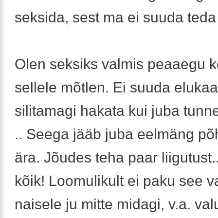
seksida, sest ma ei suuda teda
Olen seksiks valmis peaaegu k
sellele mõtlen. Ei suuda elukaa
silitamagi hakata kui juba tunn
.. Seega jääb juba eelmäng põh
ära. Jõudes teha paar liigutust..
kõik! Loomulikult ei paku see 
naisele ju mitte midagi, v.a. val