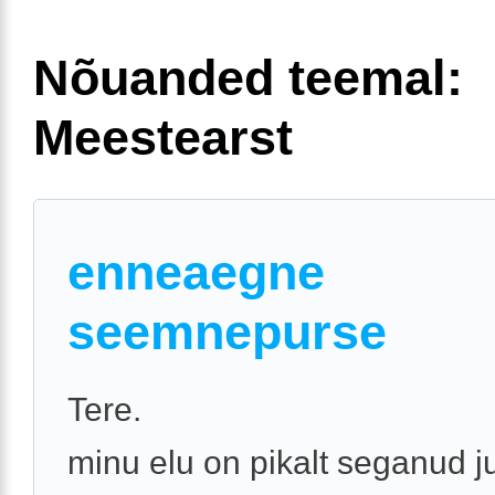
Nõuanded teemal:
Meestearst
enneaegne
seemnepurse
Tere.
minu elu on pikalt seganud j