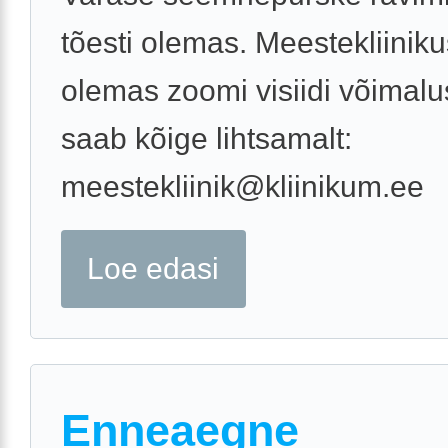
tõesti olemas. Meestekliiniku
olemas zoomi visiidi võimalu
saab kõige lihtsamalt:
meestekliinik@kliinikum.ee
Loe edasi
Enneaegne