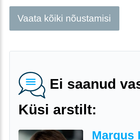
Vaata kõiki nõustamisi
Ei saanud va
Küsi arstilt:
Margus 