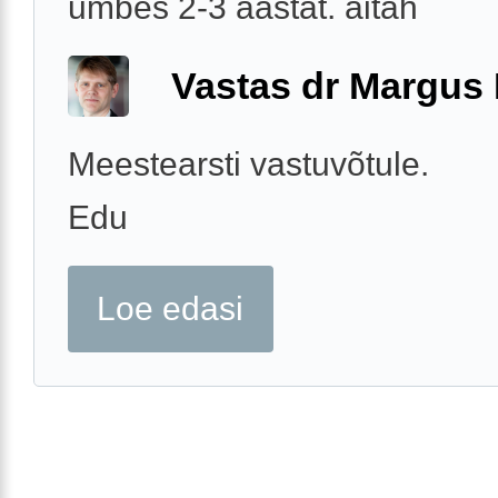
umbes 2-3 aastat. aitäh
Vastas dr Margus
Meestearsti vastuvõtule.
Edu
Loe edasi