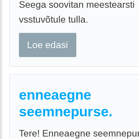
Seega soovitan meestearsti
vsstuvõtule tulla.
Loe edasi
enneaegne
seemnepurse.
Tere! Enneaegne seemnepu