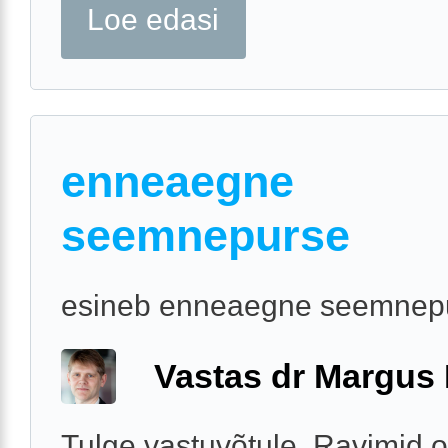
Loe edasi
enneaegne
seemnepurse
esineb enneaegne seemnep
Vastas dr Margus
Tulge vastuvõtule. Ravimid o