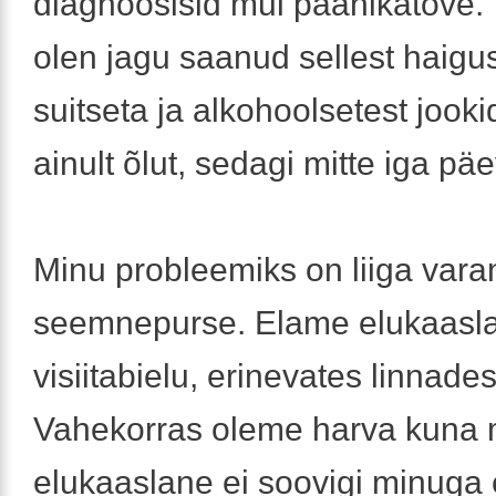
diagnoosisid mul paanikatõve.
olen jagu saanud sellest haigus
suitseta ja alkohoolsetest jooki
ainult õlut, sedagi mitte iga päe
Minu probleemiks on liiga vara
seemnepurse. Elame elukaasla
visiitabielu, erinevates linnades
Vahekorras oleme harva kuna
elukaaslane ei soovigi minuga