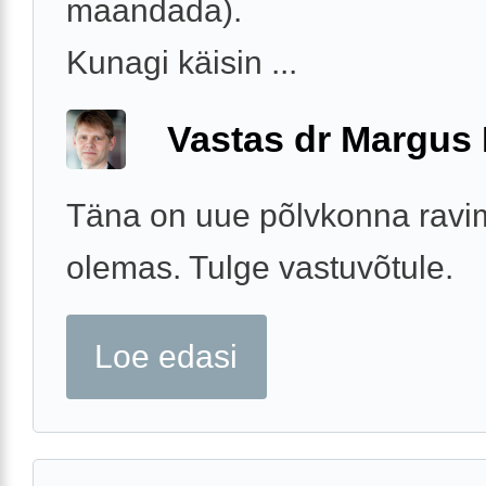
maandada).
Kunagi käisin ...
Vastas dr Margus
Täna on uue põlvkonna ravimi
olemas. Tulge vastuvõtule.
Loe edasi