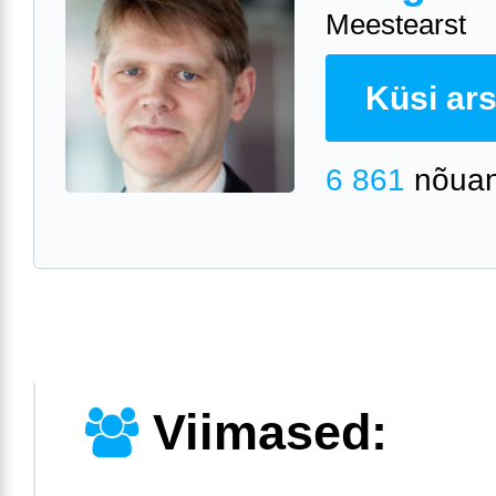
Meestearst
Küsi arst
6 861
nõuan
Viimased: