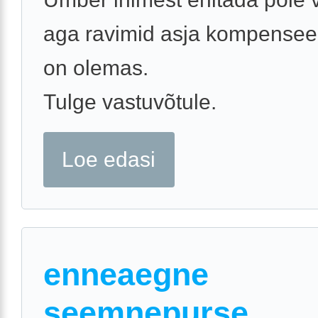
aga ravimid asja kompensee
on olemas.
Tulge vastuvõtule.
Loe edasi
enneaegne
seemnepurse