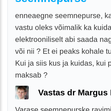
enneaegne seemnepurse, ka
vastu oleks võimalik ka kuida
elektrooniliselt abi saada nag
või nii ? Et ei peaks kohale 
Kui ja siis kus ja kuidas, kui 
maksab ?
Vastas dr Margus
Varase seemnepurske ravim