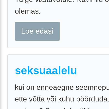
olemas.
Loe edasi
seksuaalelu
kui on enneaegne seemnepu
ette võtta või kuhu pöörduda