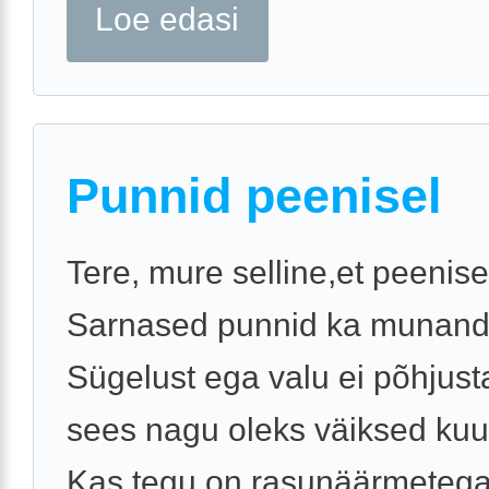
Loe edasi
Punnid peenisel
Tere, mure selline,et peenise
Sarnased punnid ka munandik
Sügelust ega valu ei põhjus
sees nagu oleks väiksed kuu
Kas tegu on rasunäärmetega 