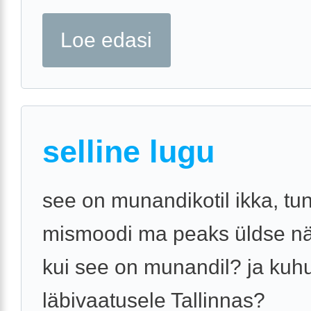
Loe edasi
selline lugu
see on munandikotil ikka, tu
mismoodi ma peaks üldse n
kui see on munandil? ja kuhu
läbivaatusele Tallinnas?