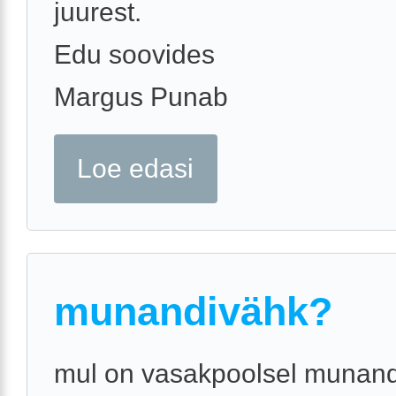
juurest.
Edu soovides
Margus Punab
Loe edasi
munandivähk?
mul on vasakpoolsel munand