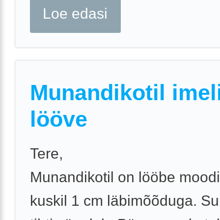
Loe edasi
Munandikotil imel
lööve
Tere,
Munandikotil on lööbe moodi 
kuskil 1 cm läbimõõduga. Suh