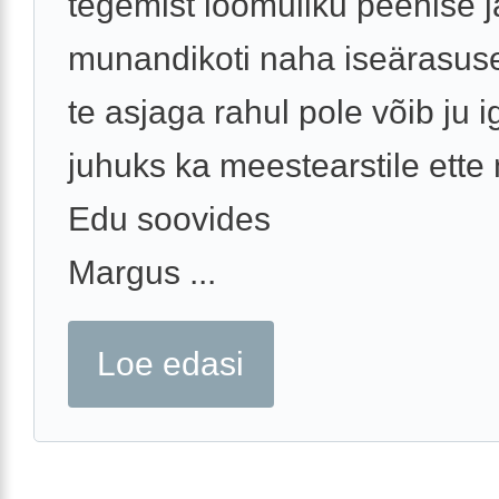
tegemist loomuliku peenise j
munandikoti naha iseärasus
te asjaga rahul pole võib ju 
juhuks ka meestearstile ette 
Edu soovides
Margus ...
Loe edasi