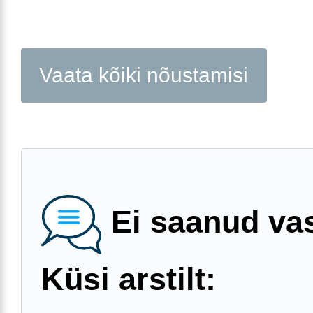
Vaata kõiki nõustamisi
Ei saanud va
Küsi arstilt: