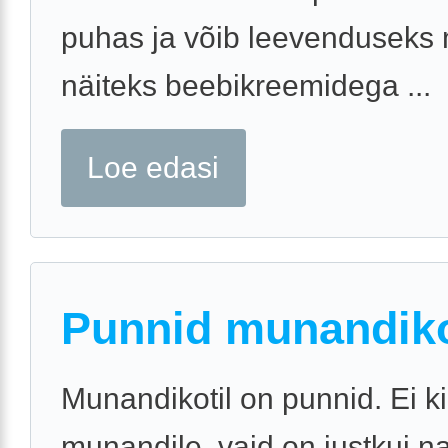
puhas ja võib leevenduseks
näiteks beebikreemidega ...
Loe edasi
Punnid munandiko
Munandikotil on punnid. Ei ki
munandile, vaid on justkui n