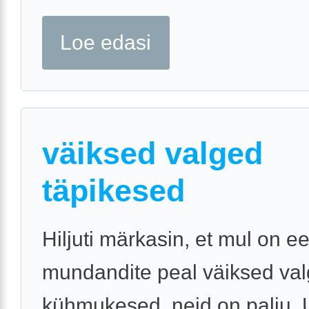
Loe edasi
väiksed valged
täpikesed
Hiljuti märkasin, et mul on e
mundandite peal väiksed va
kühmukesed, neid on palju.