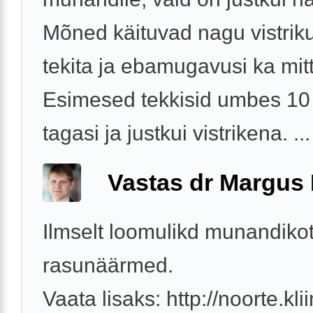
Mõned käituvad nagu vistriku
tekita ja ebamugavusi ka mit
Esimesed tekkisid umbes 10 
tagasi ja justkui vistrikena. ...
Vastas dr Margus
Ilmselt loomulikd munandikot
rasunäärmed.
Vaata lisaks: http://noorte.klii