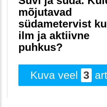
Suvi ja süda. Ku
mõjutavad
südametervist k
ilm ja aktiivne
puhkus?
Kuva veel
3
art