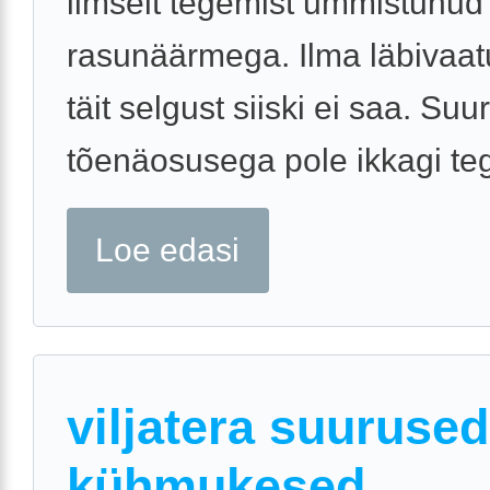
ilmselt tegemist ummistunud
rasunäärmega. Ilma läbivaatu
täit selgust siiski ei saa. Suu
tõenäosusega pole ikkagi teg
Loe edasi
viljatera suurused
kühmukesed