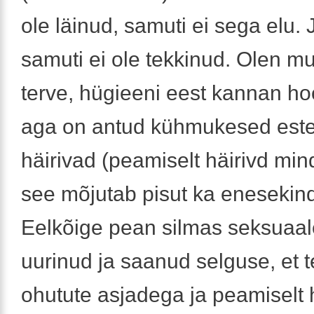
ole läinud, samuti ei sega elu.
samuti ei ole tekkinud. Olen mu
terve, hügieeni eest kannan hool
aga on antud kühmukesed esteet
häirivad (peamiselt häirivd min
see mõjutab pisut ka enesekind
Eelkõige pean silmas seksuaale
uurinud ja saanud selguse, et 
ohutute asjadega ja peamiselt 