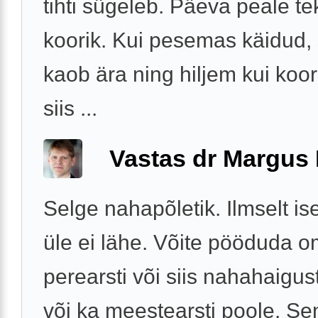
tihti sügeleb. Päeva peale te
koorik. Kui pesemas käidud, 
kaob ära ning hiljem kui koor
siis ...
Vastas dr Margus
Selge nahapõletik. Ilmselt ise 
üle ei lähe. Võite pööduda 
perearsti või siis nahahaigust
või ka meestearsti poole. Se