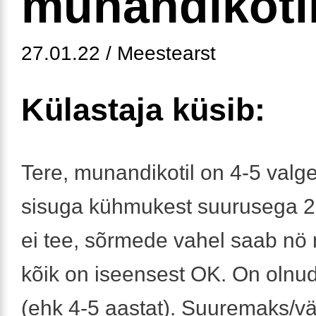
munandikotil
27.01.22 / Meestearst
Külastaja küsib:
Tere, munandikotil on 4-5 valg
sisuga kühmukest suurusega 
ei tee, sõrmede vahel saab nö 
kõik on iseensest OK. On olnud
(ehk 4-5 aastat). Suuremaks/v