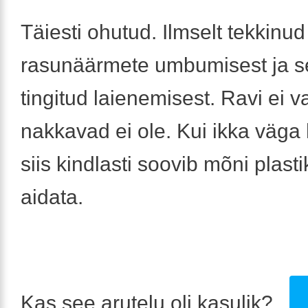
Täiesti ohutud. Ilmselt tekkinud
rasunäärmete umbumisest ja se
tingitud laienemisest. Ravi ei va
nakkavad ei ole. Kui ikka väga 
siis kindlasti soovib mõni plasti
aidata.
Kas see arutelu oli kasulik?