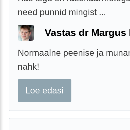
need punnid mingist ...
Vastas dr Margus
Normaalne peenise ja munan
nahk!
Loe edasi