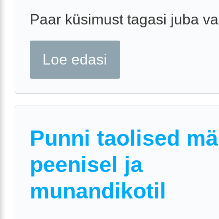
Paar küsimust tagasi juba va
Loe edasi
Punni taolised mä
peenisel ja
munandikotil