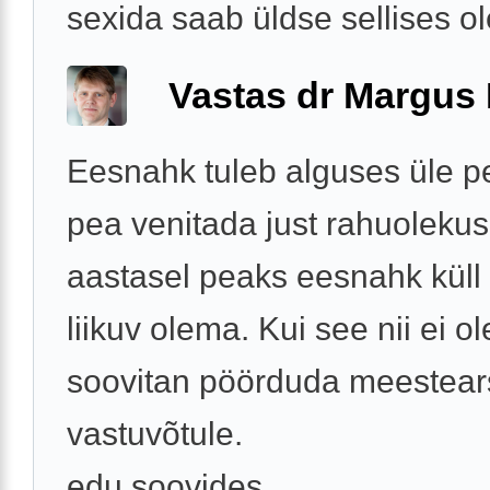
sexida saab üldse sellises o
Vastas dr Margus
Eesnahk tuleb alguses üle p
pea venitada just rahuolekus
aastasel peaks eesnahk küll 
liikuv olema. Kui see nii ei ole
soovitan pöörduda meestears
vastuvõtule.
edu soovides