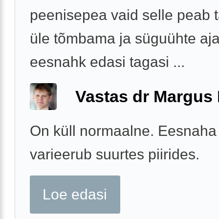
peenisepea vaid selle peab tä
üle tõmbama ja süguühte ajal
eesnahk edasi tagasi ...
Vastas dr Margus
On küll normaalne. Eesnaha
varieerub suurtes piirides.
Loe edasi