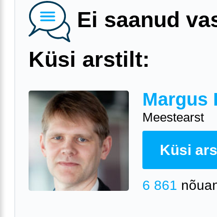
Ei saanud va
Küsi arstilt:
Margus 
Meestearst
Küsi arst
6 861
nõuan