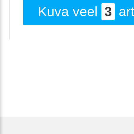
Kuva veel
3
art