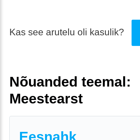
Kas see arutelu oli kasulik?
Nõuanded teemal:
Meestearst
Eesnahk