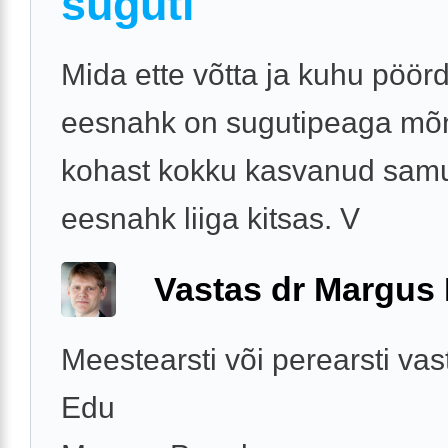
suguti
Mida ette võtta ja kuhu pöör
eesnahk on sugutipeaga mõ
kohast kokku kasvanud samu
eesnahk liiga kitsas. V
Vastas dr Margus
Meestearsti või perearsti vas
Edu