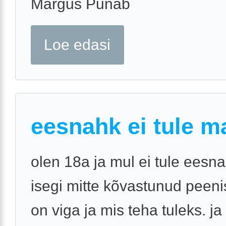
Margus Punab
Loe edasi
eesnahk ei tule m
olen 18a ja mul ei tule eesna
isegi mitte kõvastunud peenis
on viga ja mis teha tuleks. ja