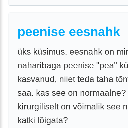
peenise eesnahk
üks küsimus. eesnahk on mi
naharibaga peenise "pea" kü
kasvanud, niiet teda taha tõ
saa. kas see on normaalne?
kirurgiliselt on võimalik see 
katki lõigata?