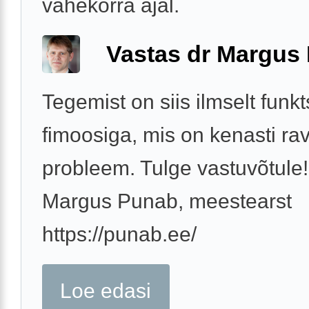
vahekorra ajal.
Vastas dr Margus
Tegemist on siis ilmselt funk
fimoosiga, mis on kenasti rav
probleem. Tulge vastuvõtule!
Margus Punab, meestearst
https://punab.ee/
Loe edasi