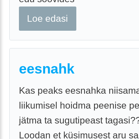
Loe edasi
eesnahk
Kas peaks eesnahka niisama
liikumisel hoidma peenise pe
jätma ta sugutipeast tagasi?
Loodan et küsimusest aru sa