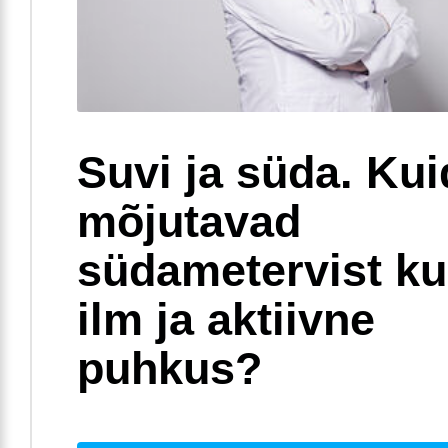
Suvi ja süda. Ku
mõjutavad
südametervist k
ilm ja aktiivne
puhkus?