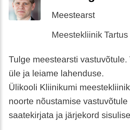
Meestearst
Meestekliinik Tartus 
Tulge meestearsti vastuvõtule
üle ja leiame lahenduse.
Ülikooli Kliinikumi meestekliin
noorte nõustamise vastuvõtule t
saatekirjata ja järjekord sisulis