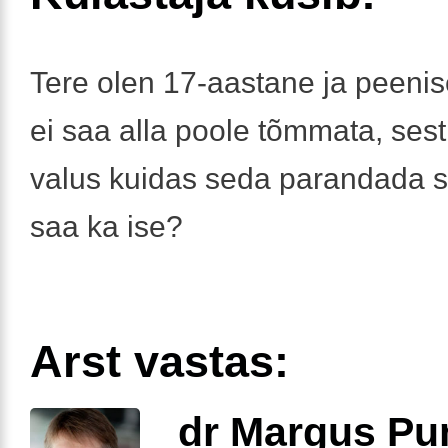
Tere olen 17-aastane ja peeni
ei saa alla poole tõmmata, ses
valus kuidas seda parandada s
saa ka ise?
Arst vastas:
dr Margus Pu