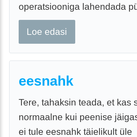
operatsiooniga lahendada p
Loe edasi
eesnahk
Tere, tahaksin teada, et kas 
normaalne kui peenise jäiga
ei tule eesnahk täielikult üle