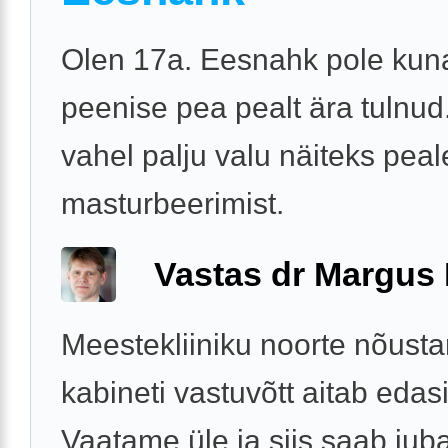
Olen 17a. Eesnahk pole kun
peenise pea pealt ära tulnud
vahel palju valu näiteks peal
masturbeerimist.
Vastas dr Margus
Meestekliiniku noorte nõust
kabineti vastuvõtt aitab edasi
Vaatame üle ja siis saab jub