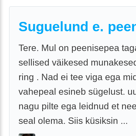
Suguelund e. pee
Tere. Mul on peenisepea tag
sellised väikesed munakesed
ring . Nad ei tee viga ega mi
vahepeal esineb sügelust. uu
nagu pilte ega leidnud et n
seal olema. Siis küsiksin ...