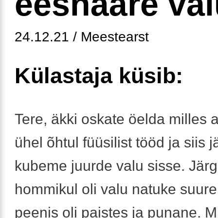
eesnääre val
24.12.21 / Meestearst
Külastaja küsib:
Tere, äkki oskate öelda milles a
ühel õhtul füüsilist tööd ja siis j
kubeme juurde valu sisse. Jär
hommikul oli valu natuke suure
peenis oli paistes ja punane. 