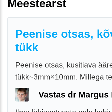
Meestearst
Peenise otsas, kõ
tükk
Peenise otsas, kusitiava äär
tükk~3mm×10mm. Millega t
Vastas dr Margus