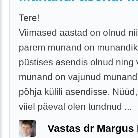
Tere!
Viimased aastad on olnud nii
parem munand on munandiko
püstises asendis olnud ning
munand on vajunud munandi
põhja külili asendisse. Nüüd,
viiel päeval olen tundnud ...
Vastas dr Margus