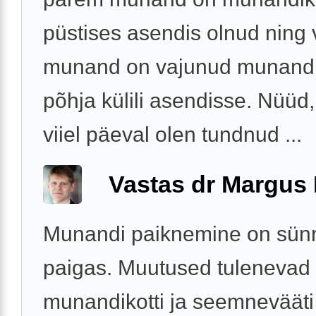
püstises asendis olnud ning
munand on vajunud munandi
põhja külili asendisse. Nüüd,
viiel päeval olen tundnud ...
Vastas dr Margus
Munandi paiknemine on sünni
paigas. Muutused tulenevad
munandikotti ja seemnevääti