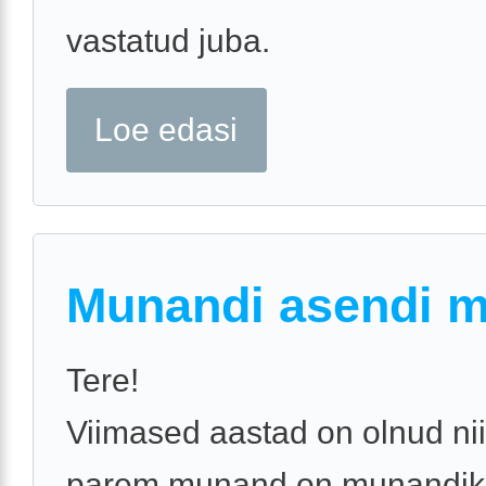
vastatud juba.
Loe edasi
Munandi asendi 
Tere!
Viimased aastad on olnud nii
parem munand on munandiko