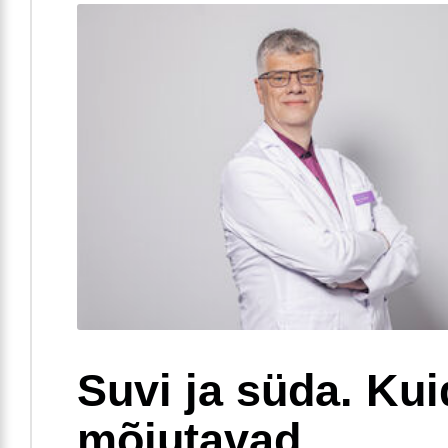
Suvi ja süda. Ku
mõjutavad