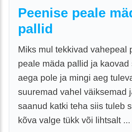
Peenise peale mä
pallid
Miks mul tekkivad vahepeal 
peale mäda pallid ja kaovad s
aega pole ja mingi aeg tulev
suuremad vahel väiksemad j
saanud katki teha siis tuleb s
kõva valge tükk või lihtsalt ...