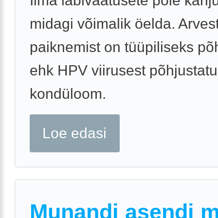
Ilma läbivaatusete pole kahj
midagi võimalik öelda. Arves
paiknemist on tüüpiliseks põ
ehk HPV viirusest põhjustat
kondüloom.
Loe edasi
Munandi asendi 