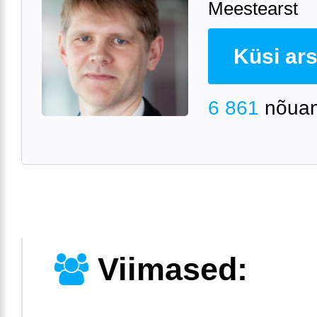
Meestearst
Küsi arst
6 861
nõuan
Viimased: