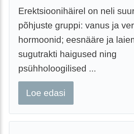
Erektsioonihäirel on neli suur
põhjuste gruppi: vanus ja v
hormoonid; eesnääre ja laie
sugutrakti haigused ning
psühholoogilised ...
Loe edasi