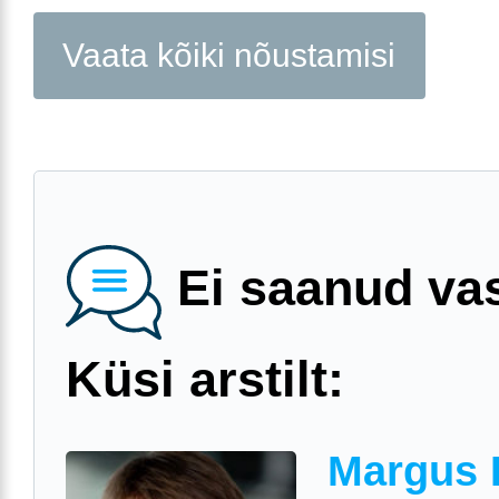
Vaata kõiki nõustamisi
Ei saanud va
Küsi arstilt:
Margus 