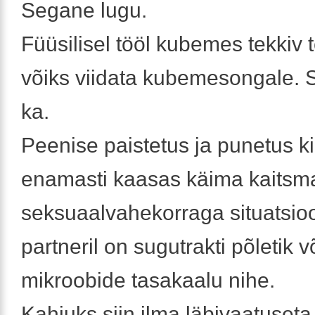
Segane lugu.
Füüsilisel tööl kubemes tekkiv 
võiks viidata kubemesongale. 
ka.
Peenise paistetus ja punetus k
enamasti kaasas käima kaitsm
seksuaalvahekorraga situatsioo
partneril on sugutrakti põletik v
mikroobide tasakaalu nihe.
Kahjuks siin ilma läbivaatuseta