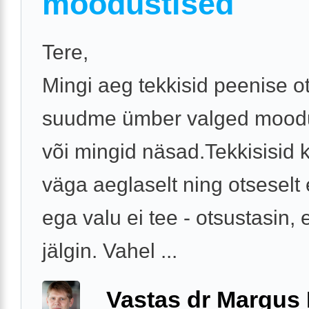
moodustised
Tere,
Mingi aeg tekkisid peenise o
suudme ümber valged mood
või mingid näsad.Tekkisisid 
väga aeglaselt ning otseselt e
ega valu ei tee - otsustasin, et
jälgin. Vahel ...
Vastas dr Margus