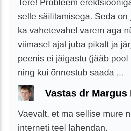
Tere! Probleem erektsiooniga
selle säilitamisega. Seda on
ka vahetevahel varem aga n
viimasel ajal juba pikalt ja jär
peenis ei jäigastu (jääb pool
ning kui õnnestub saada ...
Vastas dr Margus
Vaevalt, et ma sellise mure 
interneti teel lahendan.