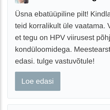
Üsna ebatüüpiline pilt! Kindl
teid korralikult üle vaatama. 
et tegu on HPV viirusest põh
kondüloomidega. Meestearst
edasi. tulge vastuvõtule!
Loe edasi