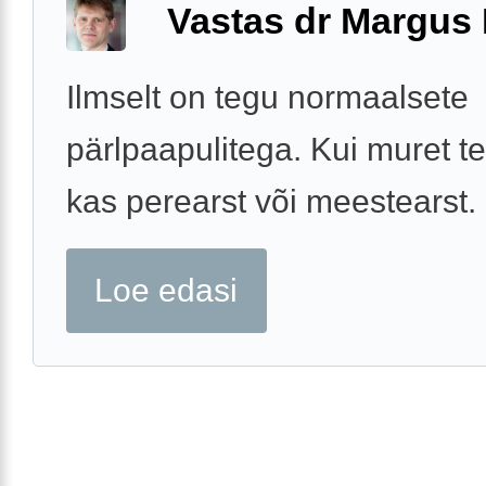
Vastas dr Margus
Ilmselt on tegu normaalsete
pärlpaapulitega. Kui muret te
kas perearst või meestearst.
Loe edasi