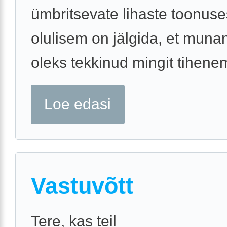
ümbritsevate lihaste toonuse
olulisem on jälgida, et munan
oleks tekkinud mingit tihenemi
Loe edasi
Vastuvõtt
Tere, kas teil