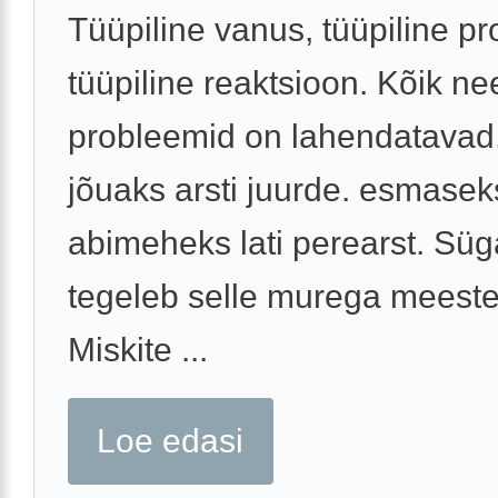
Tüüpiline vanus, tüüpiline p
tüüpiline reaktsioon. Kõik ne
probleemid on lahendatavad,
jõuaks arsti juurde. esmasek
abimeheks lati perearst. Süg
tegeleb selle murega meeste
Miskite ...
Loe edasi