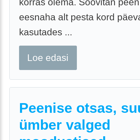
korras olema. Soovitan peen
eesnaha alt pesta kord päev
kasutades ...
Loe edasi
Peenise otsas, s
ümber valged