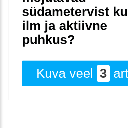
südametervist k
ilm ja aktiivne
puhkus?
Kuva veel
3
art