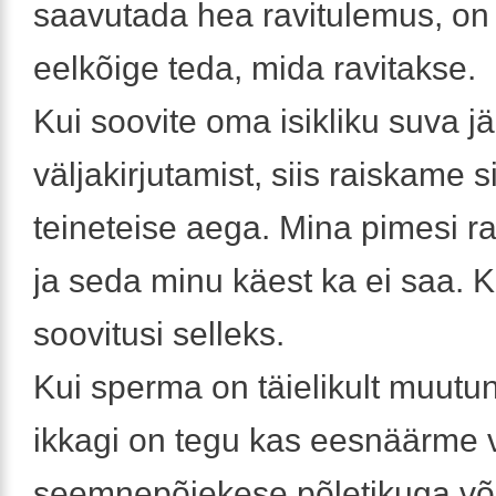
saavutada hea ravitulemus, on
eelkõige teda, mida ravitakse.
Kui soovite oma isikliku suva jä
väljakirjutamist, siis raiskame s
teineteise aega. Mina pimesi ra
ja seda minu käest ka ei saa. K
soovitusi selleks.
Kui sperma on täielikult muutun
ikkagi on tegu kas eesnäärme 
seemnepõiekese põletikuga või s