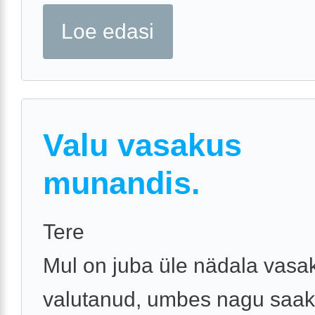
Loe edasi
Valu vasakus
munandis.
Tere
Mul on juba üle nädala vas
valutanud, umbes nagu saa