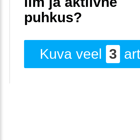
ilm ja aktiivne
puhkus?
Kuva veel
3
art