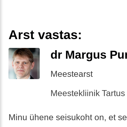
Arst vastas:
dr Margus Pu
Meestearst
Meestekliinik Tartus 
Minu ühene seisukoht on, et sel