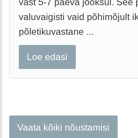
vast 5-7 päeva jooksul. See 
valuvaigisti vaid põhimõjult i
põletikuvastane ...
Loe edasi
Vaata kõiki nõustamisi