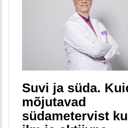
Suvi ja süda. Ku
mõjutavad
südametervist k