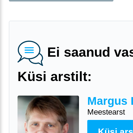
Ei saanud va
Küsi arstilt:
Margus 
Meestearst
Küsi arst