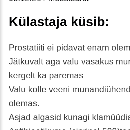
Külastaja küsib:
Prostatiiti ei pidavat enam ole
Jätkuvalt aga valu vasakus mu
kergelt ka paremas
Valu kolle veeni munandiühen
olemas.
Asjad algasid kunagi klamüüdia