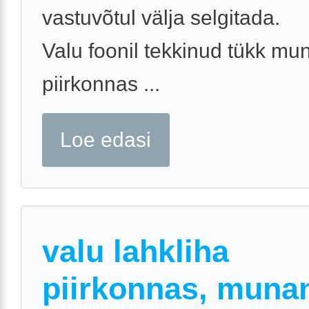
vastuvõtul välja selgitada.
Valu foonil tekkinud tükk mu
piirkonnas ...
Loe edasi
valu lahkliha
piirkonnas, muna