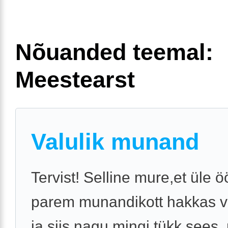
Nõuanded teemal:
Meestearst
Valulik munand
Tervist! Selline mure,et üle 
parem munandikott hakkas 
ja siis nagu mingi tükk sees,