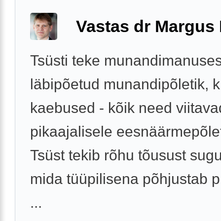
Vastas dr Margus
Tsüsti teke munandimanuses
läbipõetud munandipõletik, k
kaebused - kõik need viitava
pikaajalisele eesnäärmepõlet
Tsüst tekib rõhu tõusust sug
mida tüüpilisena põhjustab pro
...