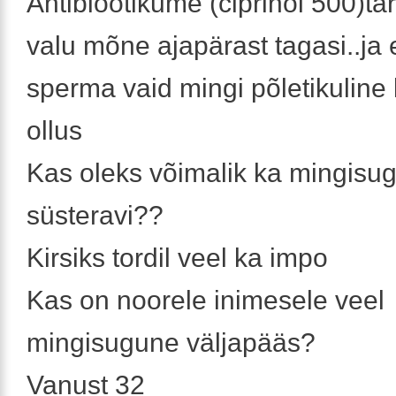
Antibiootikume (ciprinol 500)ta
valu mõne ajapärast tagasi..ja
sperma vaid mingi põletikuline 
ollus
Kas oleks võimalik ka mingisu
süsteravi??
Kirsiks tordil veel ka impo
Kas on noorele inimesele veel
mingisugune väljapääs?
Vanust 32