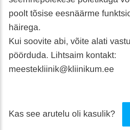
poolt tõsise eesnäärme funktsi
häirega.
Kui soovite abi, võite alati vast
pöörduda. Lihtsaim kontakt:
meestekliinik@kliinikum.ee
Kas see arutelu oli kasulik?