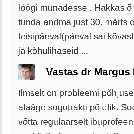
löögi munadesse . Hakkas õr
tunda andma just 30. märts õ
teisipäeval(päeval sai kõvast
ja kõhulihaseid ...
Vastas dr Margus
Ilmselt on probleemi põhjuse
alaäge sugutrakti põletik. So
võtta regulaarselt ibuprofeeni 