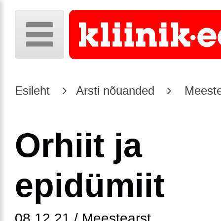
Esileht
Arsti nõuanded
Meeste
Orhiit ja
epidümiit
08.12.21 / Meestearst