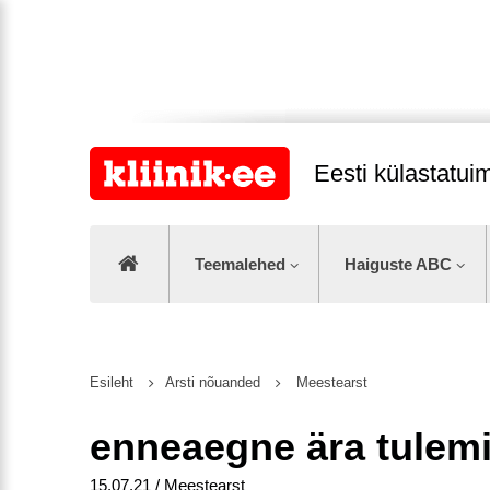
Eesti külastatu
Teemalehed
Haiguste ABC
Esileht
Arsti nõuanded
Meestearst
enneaegne ära tulem
15.07.21 / Meestearst