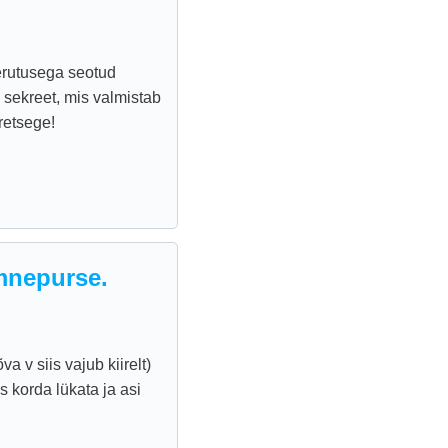
erutusega seotud
 sekreet, mis valmistab
retsege!
mnepurse.
a v siis vajub kiirelt)
korda lükata ja asi