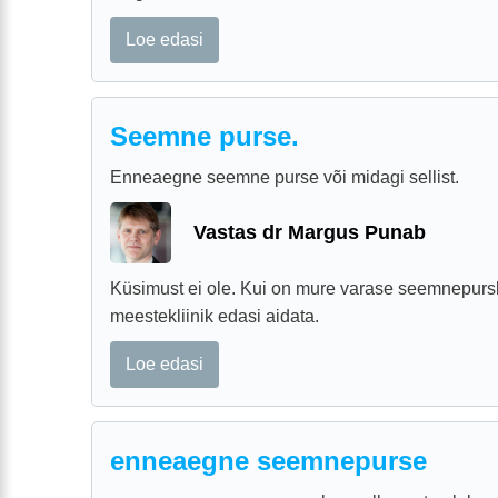
Loe edasi
Seemne purse.
Enneaegne seemne purse või midagi sellist.
Vastas dr Margus Punab
Küsimust ei ole. Kui on mure varase seemnepurs
meestekliinik edasi aidata.
Loe edasi
enneaegne seemnepurse