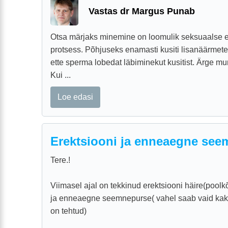
Vastas dr Margus Punab
Otsa märjaks minemine on loomulik seksuaalse 
protsess. Põhjuseks enamasti kusiti lisanäärmete
ette sperma lobedat läbiminekut kusitist. Ärge mu
Kui ...
Loe edasi
Erektsiooni ja enneaegne see
Tere.!
Viimasel ajal on tekkinud erektsiooni häire(poolkõv
ja enneaegne seemnepurse( vahel saab vaid kaks 
on tehtud)