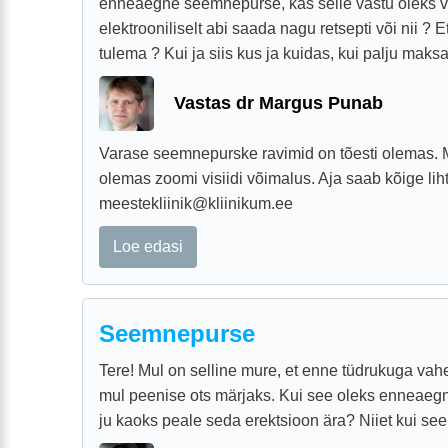
enneaegne seemnepurse, kas selle vastu oleks võ
elektrooniliselt abi saada nagu retsepti või nii ? 
tulema ? Kui ja siis kus ja kuidas, kui palju maks
Vastas dr Margus Punab
Varase seemnepurske ravimid on tõesti olemas. M
olemas zoomi visiidi võimalus. Aja saab kõige lih
meestekliinik@kliinikum.ee
Loe edasi
Seemnepurse
Tere! Mul on selline mure, et enne tüdrukuga vah
mul peenise ots märjaks. Kui see oleks enneaeg
ju kaoks peale seda erektsioon ära? Niiet kui see