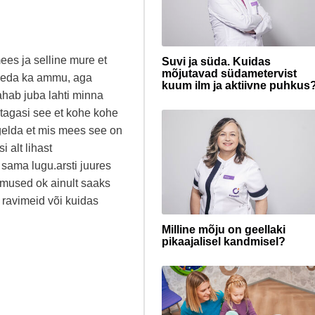
ees ja selline mure et
Suvi ja süda. Kuidas
mõjutavad südametervist
 seda ka ammu, aga
kuum ilm ja aktiivne puhkus
tahab juba lahti minna
 tagasi see et kohe kohe
egelda et mis mees see on
 alt lihast
 sama lugu.arsti juures
lemused ok ainult saaks
d ravimeid või kuidas
Milline mõju on geellaki
pikaajalisel kandmisel?