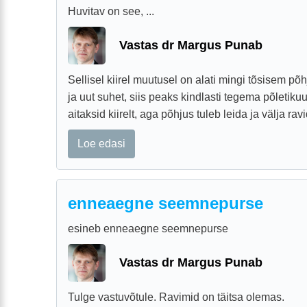
Huvitav on see, ...
Vastas dr Margus Punab
Sellisel kiirel muutusel on alati mingi tõsisem põ
ja uut suhet, siis peaks kindlasti tegema põletik
aitaksid kiirelt, aga põhjus tuleb leida ja välja ravi
Loe edasi
enneaegne seemnepurse
esineb enneaegne seemnepurse
Vastas dr Margus Punab
Tulge vastuvõtule. Ravimid on täitsa olemas.