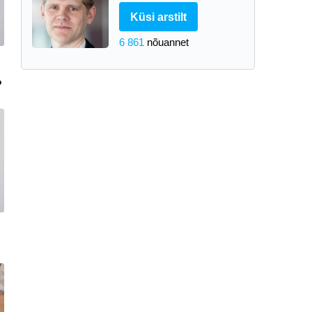
Küsi arstilt
6 861
nõuannet
?