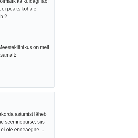
imalik ka kuidagi läbi
Et ei peaks kohale
ab ?
eestekliinikus on meil
tsamalt:
ekorda astumist läheb
ne seemnepurse, siis
 ei ole enneaegne ...