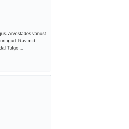
hjus. Arvestades vanust
uuuringud. Ravimid
da! Tulge ...