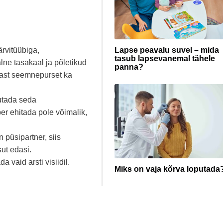
rvitüübiga,
Lapse peavalu suvel – mida
tasub lapsevanemal tähele
ne tasakaal ja põletikud
panna?
rast seemnepurset ka
sutada seda
er ehitada pole võimalik,
 püsipartner, siis
ut edasi.
 vaid arsti visiidil.
Miks on vaja kõrva loputada