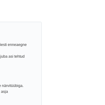
tõesti enneaegne
juba asi tehtud
 närvitüübiga.
 asja