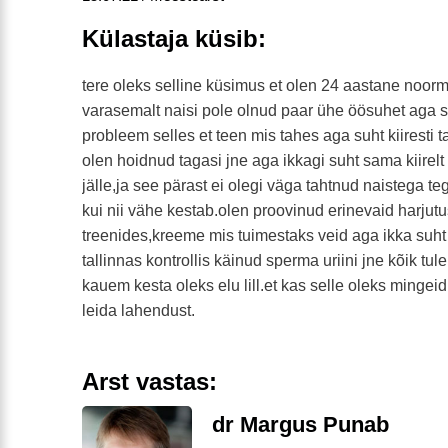
Külastaja küsib:
tere oleks selline küsimus et olen 24 aastane noorm
varasemalt naisi pole olnud paar ühe öösuhet aga
probleem selles et teen mis tahes aga suht kiiresti 
olen hoidnud tagasi jne aga ikkagi suht sama kiirelt
jälle,ja see pärast ei olegi väga tahtnud naistega t
kui nii vähe kestab.olen proovinud erinevaid harjutusi
treenides,kreeme mis tuimestaks veid aga ikka suht
tallinnas kontrollis käinud sperma uriini jne kõik tu
kauem kesta oleks elu lill.et kas selle oleks mingei
leida lahendust.
Arst vastas:
dr Margus Punab