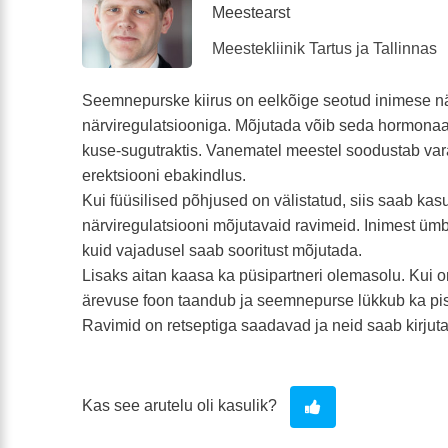
Meestearst
Meestekliinik Tartus ja Tallinnas
Seemnepurske kiirus on eelkõige seotud inimese nä
närviregulatsiooniga. Mõjutada võib seda hormonaal
kuse-sugutraktis. Vanematel meestel soodustab va
erektsiooni ebakindlus.
Kui füüsilised põhjused on välistatud, siis saab ka
närviregulatsiooni mõjutavaid ravimeid. Inimest ümb
kuid vajadusel saab sooritust mõjutada.
Lisaks aitan kaasa ka püsipartneri olemasolu. Kui on
ärevuse foon taandub ja seemnepurse lükkub ka pis
Ravimid on retseptiga saadavad ja neid saab kirjutada
Kas see arutelu oli kasulik?