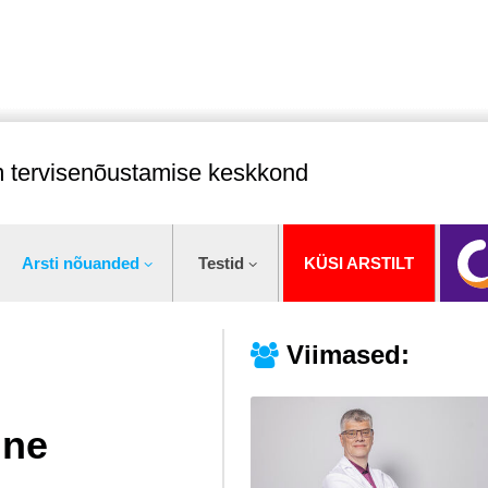
im tervisenõustamise keskkond
Arsti nõuanded
Testid
KÜSI ARSTILT
Viimased:
ine