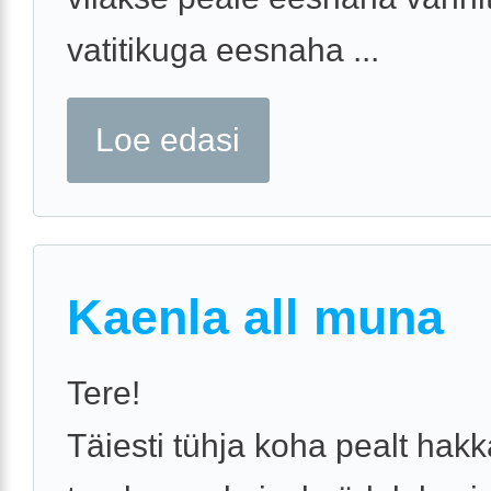
vatitikuga eesnaha ...
Loe edasi
Kaenla all muna
Tere!
Täiesti tühja koha pealt hakk