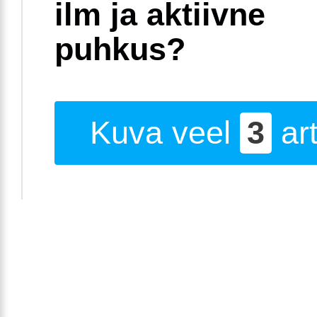
ilm ja aktiivne
puhkus?
Kuva veel
3
art