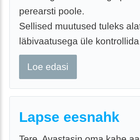
perearsti poole.
Sellised muutused tuleks alat
läbivaatusega üle kontrollida
Loe edasi
Lapse eesnahk
Tere. Avastasin oma kahe aa