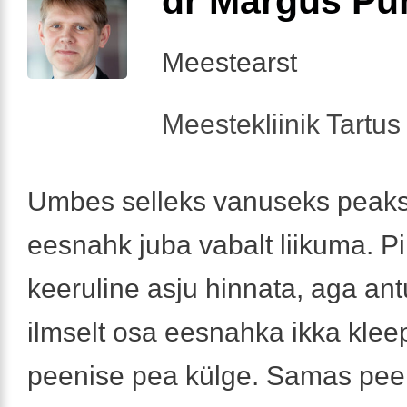
dr Margus Pu
Meestearst
Meestekliinik Tartus 
Umbes selleks vanuseks peaks 
eesnahk juba vabalt liikuma. Pi
keeruline asju hinnata, aga ant
ilmselt osa eesnahka ikka kle
peenise pea külge. Samas pee