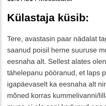
Külastaja küsib:
Tere, avastasin paar nädalat ta
saanud poisil herne suuruse 
eesnaha alt. Sellest alates olen
tähelepanu pööranud, et laps 
igapäevaselt ka eesnaha alt ni
mõned korras kummelivanni/lilla