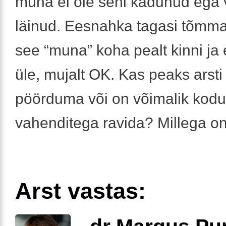
muna ei ole seni kadunud ega
läinud. Eesnahka tagasi tõmma
see “muna” koha pealt kinni ja ei
üle, mujalt OK. Kas peaks arsti
pöörduma või on võimalik kodu
vahenditega ravida? Millega o
Arst vastas: