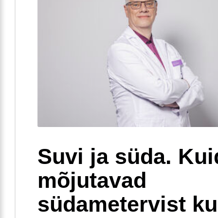
Suvi ja süda. Ku
mõjutavad
südametervist k