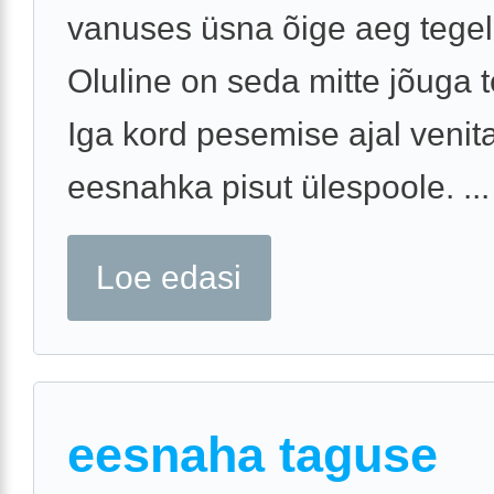
vanuses üsna õige aeg tege
Oluline on seda mitte jõuga 
Iga kord pesemise ajal venit
eesnahka pisut ülespoole. ...
Loe edasi
eesnaha taguse