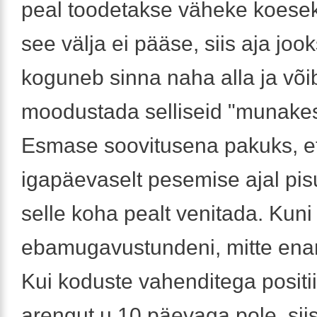
peal toodetakse väheke koesekr
see välja ei pääse, siis aja joo
koguneb sinna naha alla ja või
moodustada selliseid "munakes
Esmase soovitusena pakuks, e
igapäevaselt pesemise ajal pis
selle koha pealt venitada. Kuni
ebamugavustundeni, mitte ena
Kui koduste vahenditega positi
arengut u 10 päevaga pole, sii