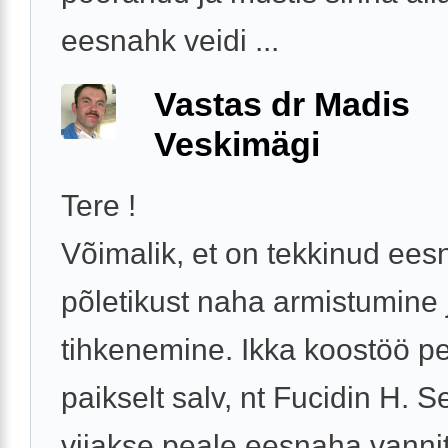
eesnahk veidi ...
Vastas dr Madis
Veskimägi
Tere !
Võimalik, et on tekkinud ee
põletikust naha armistumine 
tihkenemine. Ikka koostöö pe
paikselt salv, nt Fucidin H. 
viiakse peale eesnaha vanni