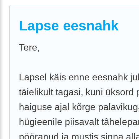
Lapse eesnahk
Tere,
Lapsel käis enne eesnahk j
täielikult tagasi, kuni üksord
haiguse ajal kõrge palaviku
hügieenile piisavalt tâhelepa
pööranud ja mustis sinna alla