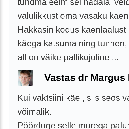
tundma eelmisel nädalal veid
valulikkust oma vasaku kaenl
Hakkasin kodus kaenlaalust 
käega katsuma ning tunnen, 
all on väike pallikujuline ...
Vastas dr Margus
Kui vaktsiini käel, siis seos v
võimalik.
Pöörduge selle murega pal