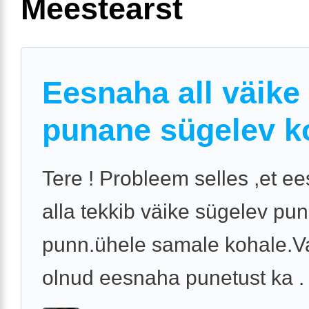
Meestearst
Eesnaha all väike
punane sügelev k
Tere ! Probleem selles ,et e
alla tekkib väike sügelev pu
punn.ühele samale kohale.V
olnud eesnaha punetust ka .