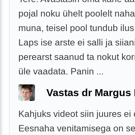
pojal noku ühelt poolelt naha
muna, teisel pool tundub ilus
Laps ise arste ei salli ja siia
perearst saanud ta nokut korr
üle vaadata. Panin ...
Vastas dr Margus
Kahjuks videot siin juures ei
Eesnaha venitamisega on se