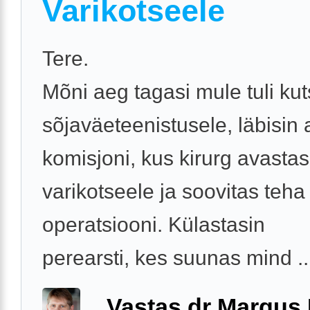
Varikotseele
Tere.
Mõni aeg tagasi mule tuli ku
sõjaväeteenistusele, läbisin a
komisjoni, kus kirurg avasta
varikotseele ja soovitas teha
operatsiooni. Külastasin
perearsti, kes suunas mind ..
Vastas dr Margus