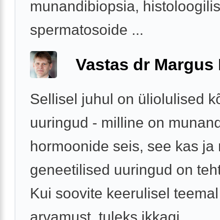
munandibiopsia, histoloogilis
spermatosoide ...
Vastas dr Margus
Sellisel juhul on üliolulised k
uuringud - milline on munan
hormoonide seis, see kas ja 
geneetilised uuringud on teh
Kui soovite keerulisel teemal 
arvamust, tuleks ikkagi ...