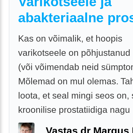
Varikotseele ja
abakteriaalne pros
Kas on võimalik, et hoopis
varikotseele on põhjustanud p
(või võimendab neid sümpt
Mõlemad on mul olemas. Ta
loota, et seal mingi seos on, 
kroonilise prostatiidiga nagu p
Vastas dr Margus