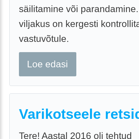
säilitamine või parandamine
viljakus on kergesti kontrollit
vastuvõtule.
Loe edasi
Varikotseele retsi
Tere! Aastal 2016 oli tehtud