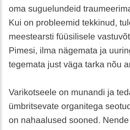
oma suguelundeid traumeerim
Kui on probleemid tekkinud, tul
meestearsti füüsilisele vastuvõt
Pimesi, ilma nägemata ja uurin
tegemata just väga tarka nõu a
Varikotseele on munandi ja ted
ümbritsevate organitega seotu
on nahaalused sooned. Nende