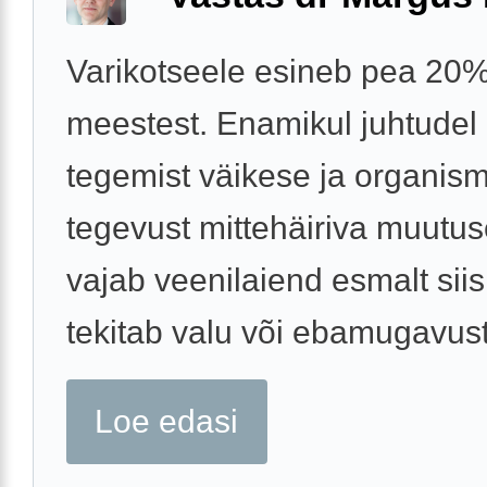
Varikotseele esineb pea 20%
meestest. Enamikul juhtudel
tegemist väikese ja organism
tegevust mittehäiriva muutu
vajab veenilaiend esmalt siis
tekitab valu või ebamugavust
Loe edasi