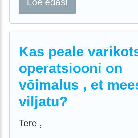
Loe edasi
Kas peale varikot
operatsiooni on
vōimalus , et mee
viljatu?
Tere ,