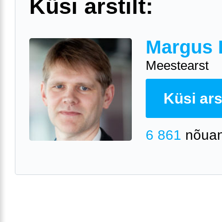
Küsi arstilt:
Margus 
Meestearst
Küsi arst
6 861
nõuan