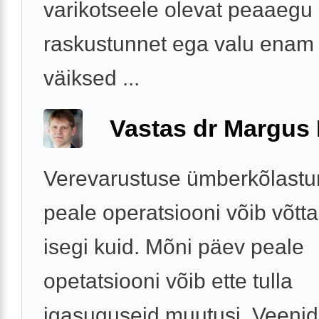
varikotseele olevat peaaegu
raskustunnet ega valu enam 
väiksed ...
Vastas dr Margus
Verevarustuse ümberkõlast
peale operatsiooni võib võtta
isegi kuid. Mõni päev peale
opetatsiooni võib ette tulla
igasuguseid muutusi. Veenid 