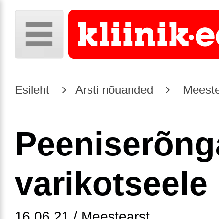
Esileht
Arsti nõuanded
Meeste
Peeniserõng
varikotseele
16.06.21 / Meestearst