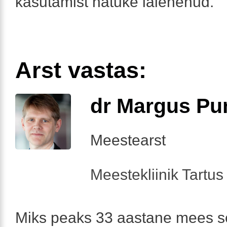
kasutamist natuke laienenud.
Arst vastas:
dr Margus Pu
Meestearst
Meestekliinik Tartus 
Miks peaks 33 aastane mees se