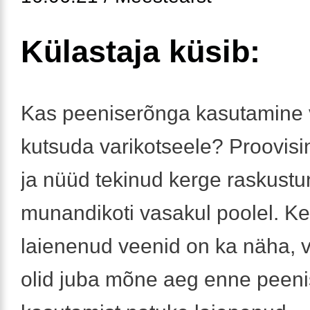
Külastaja küsib:
Kas peeniserõnga kasutamine 
kutsuda varikotseele? Proovisi
ja nüüd tekinud kerge raskust
munandikoti vasakul poolel. Ke
laienenud veenid on ka näha, v
olid juba mõne aeg enne peen