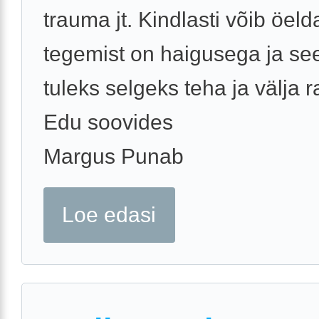
trauma jt. Kindlasti võib öelda
tegemist on haigusega ja se
tuleks selgeks teha ja välja r
Edu soovides
Margus Punab
Loe edasi