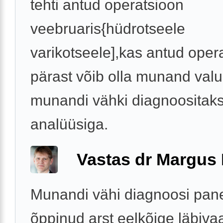
tehti antud operatsioon
veebruaris{hüdrotseele
varikotseele],kas antud oper
pärast võib olla munand valu
munandi vähki diagnoositak
analüüsiga.
Vastas dr Margus
Munandi vähi diagnoosi pan
õppinud arst eelkõige läbiva