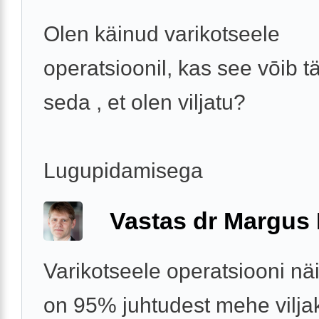
Olen käinud varikotseele
operatsioonil, kas see vōib 
seda , et olen viljatu?
Lugupidamisega
Vastas dr Margus
Varikotseele operatsiooni nä
on 95% juhtudest mehe vilja