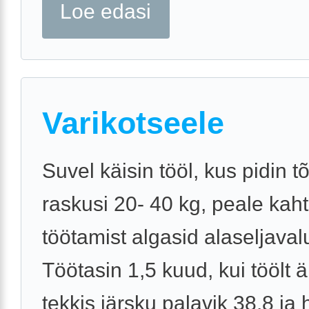
Loe edasi
Varikotseele
Suvel käisin tööl, kus pidin 
raskusi 20- 40 kg, peale kah
töötamist algasid alaseljaval
Töötasin 1,5 kuud, kui töölt ä
tekkis järsku palavik 38.8 ja 