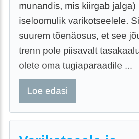
munandis, mis kiirgab jalga)
iseloomulik varikotseelele. S
suurem tõenäosus, et see jõ
trenn pole piisavalt tasakaal
olete oma tugiaparaadile ...
Loe edasi