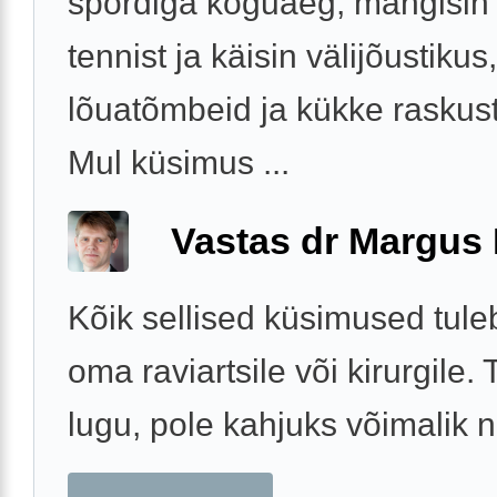
spordiga koguaeg, mängisin 
tennist ja käisin välijõustikus
lõuatõmbeid ja kükke raskus
Mul küsimus ...
Vastas dr Margus
Kõik sellised küsimused tule
oma raviartsile või kirurgile
lugu, pole kahjuks võimalik 