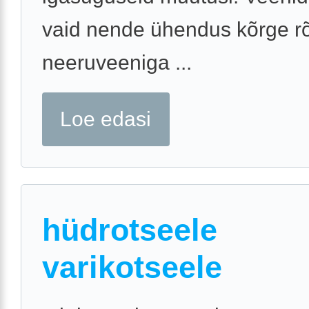
vaid nende ühendus kõrge r
neeruveeniga ...
Loe edasi
hüdrotseele
varikotseele