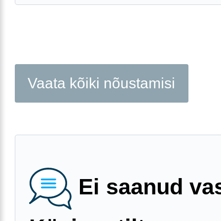
Vaata kõiki nõustamisi
Ei saanud va