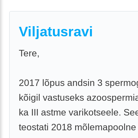
Viljatusravi
Tere,
2017 lõpus andsin 3 spermo
kõigil vastuseks azoospermia
ka III astme varikotseele. Se
teostati 2018 mõlemapoolne