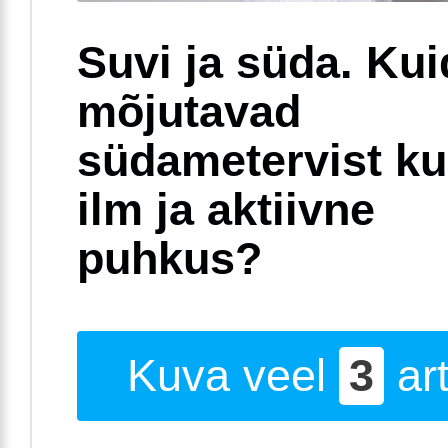
Suvi ja süda. Ku
mõjutavad
südametervist k
ilm ja aktiivne
puhkus?
Kuva veel
3
art