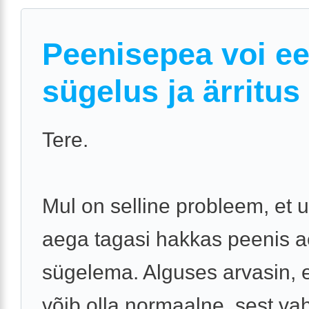
Peenisepea voi e
sügelus ja ärritus
Tere.
Mul on selline probleem, et
aega tagasi hakkas peenis a
sügelema. Alguses arvasin, 
võib olla normaalne, sest vah