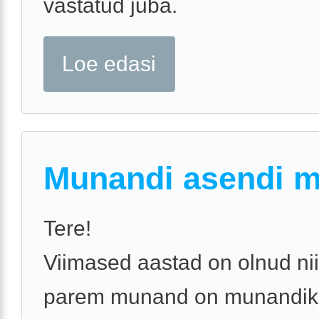
vastatud juba.
Loe edasi
Munandi asendi 
Tere!
Viimased aastad on olnud nii
parem munand on munandiko