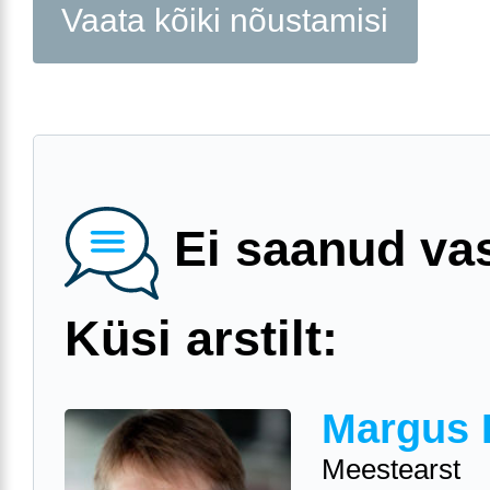
Vaata kõiki nõustamisi
Ei saanud va
Küsi arstilt:
Margus 
Meestearst