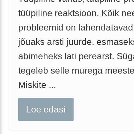
tüüpiline reaktsioon. Kõik ne
probleemid on lahendatavad,
jõuaks arsti juurde. esmasek
abimeheks lati perearst. Süg
tegeleb selle murega meeste
Miskite ...
Loe edasi