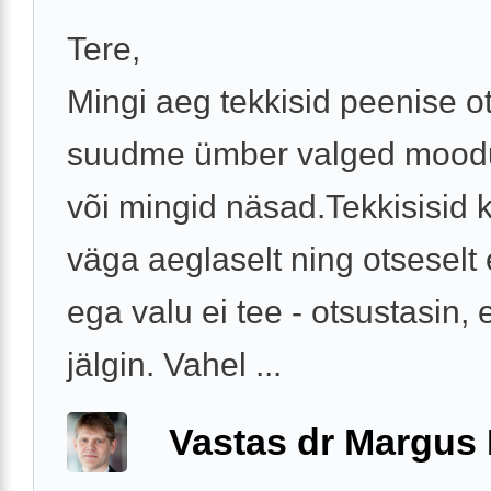
Tere,
Mingi aeg tekkisid peenise o
suudme ümber valged mood
või mingid näsad.Tekkisisid 
väga aeglaselt ning otseselt e
ega valu ei tee - otsustasin, et
jälgin. Vahel ...
Vastas dr Margus