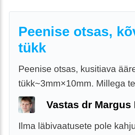
Peenise otsas, kõ
tükk
Peenise otsas, kusitiava äär
tükk~3mm×10mm. Millega t
Vastas dr Margus
Ilma läbivaatusete pole kahj