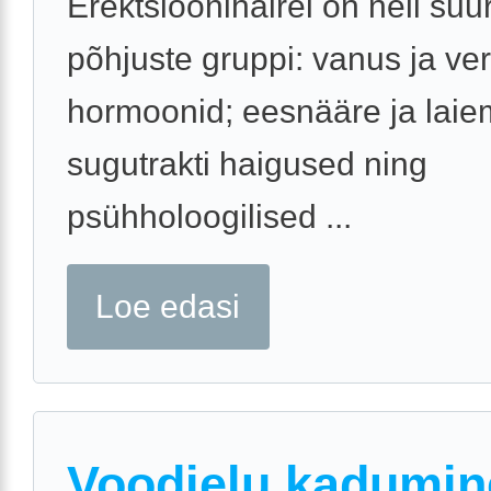
Erektsioonihäirel on neli suur
põhjuste gruppi: vanus ja v
hormoonid; eesnääre ja laie
sugutrakti haigused ning
psühholoogilised ...
Loe edasi
Voodielu kadumin