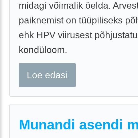
midagi võimalik öelda. Arves
paiknemist on tüüpiliseks põ
ehk HPV viirusest põhjustat
kondüloom.
Loe edasi
Munandi asendi 