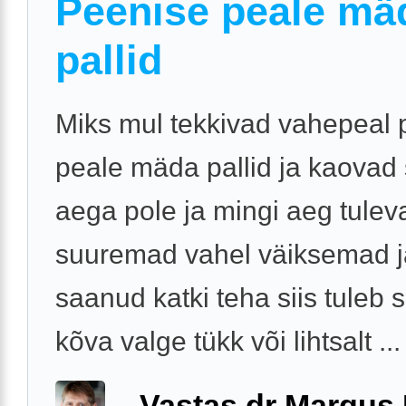
Peenise peale mä
pallid
Miks mul tekkivad vahepeal 
peale mäda pallid ja kaovad s
aega pole ja mingi aeg tulev
suuremad vahel väiksemad j
saanud katki teha siis tuleb s
kõva valge tükk või lihtsalt ...
Vastas dr Margus