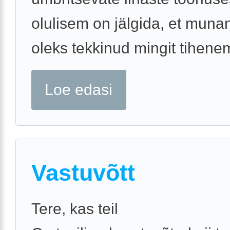
olulisem on jälgida, et munan
oleks tekkinud mingit tihenemi
Loe edasi
Vastuvõtt
Tere, kas teil