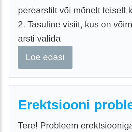
perearstilt või mõnelt teiselt k
2. Tasuline visiit, kus on võim
arsti valida
Loe edasi
Erektsiooni probl
Tere! Probleem erektsiooniga