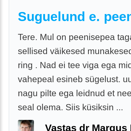
Suguelund e. pee
Tere. Mul on peenisepea tag
sellised väikesed munakesed
ring . Nad ei tee viga ega mi
vahepeal esineb sügelust. uu
nagu pilte ega leidnud et n
seal olema. Siis küsiksin ...
Vastas dr Margus