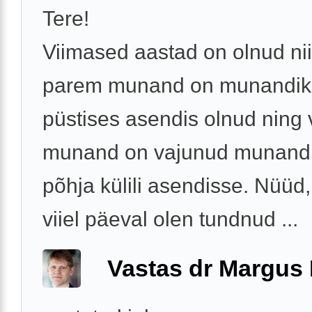
Tere!
Viimased aastad on olnud nii
parem munand on munandiko
püstises asendis olnud ning
munand on vajunud munandi
põhja külili asendisse. Nüüd,
viiel päeval olen tundnud ...
Vastas dr Margus