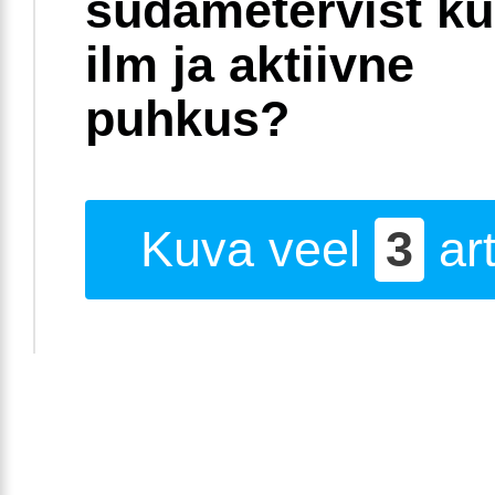
südametervist k
ilm ja aktiivne
puhkus?
Kuva veel
3
art