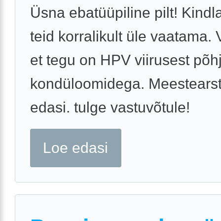
Üsna ebatüüpiline pilt! Kindl
teid korralikult üle vaatama. 
et tegu on HPV viirusest põh
kondüloomidega. Meestearst
edasi. tulge vastuvõtule!
Loe edasi