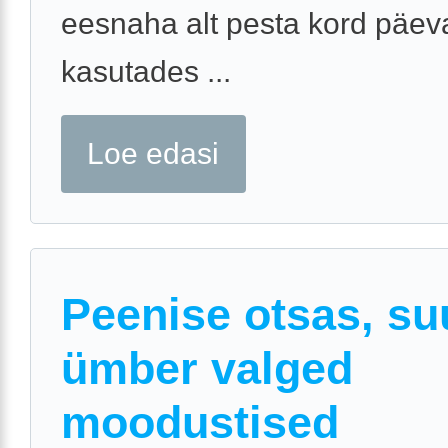
eesnaha alt pesta kord päev
kasutades ...
Loe edasi
Peenise otsas, s
ümber valged
moodustised