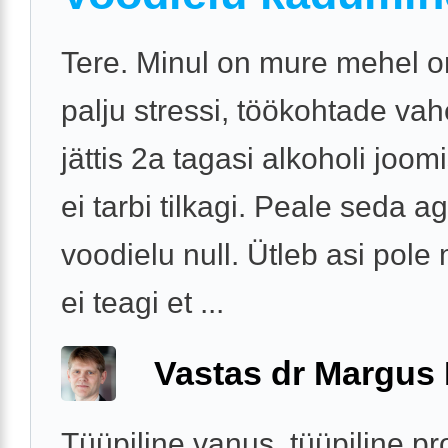
Tere. Minul on mure mehel o
palju stressi, töökohtade va
jättis 2a tagasi alkoholi joo
ei tarbi tilkagi. Peale seda 
voodielu null. Ütleb asi pole
ei teagi et ...
Vastas dr Margus
Tüüpiline vanus, tüüpiline p