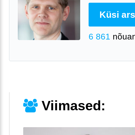
Küsi arst
6 861
nõuan
Viimased: