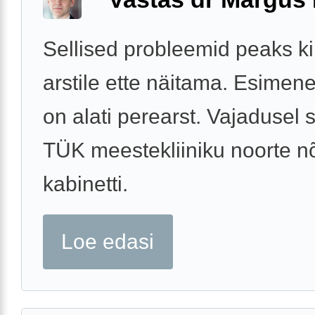
Sellised probleemid peaks ki
arstile ette näitama. Esime
on alati perearst. Vajadusel s
TÜK meestekliiniku noorte n
kabinetti.
Loe edasi