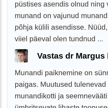
püstises asendis olnud ning
munand on vajunud munandi
põhja külili asendisse. Nüüd,
viiel päeval olen tundnud ...
Vastas dr Margus
Munandi paiknemine on sünni
paigas. Muutused tulenevad
munandikotti ja seemnevääti
ümbritsevate lihaste toonuse