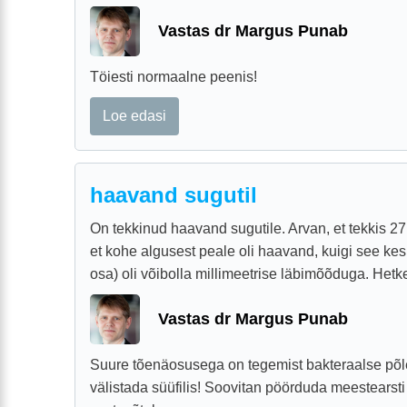
Vastas dr Margus Punab
Töiesti normaalne peenis!
Loe edasi
haavand sugutil
On tekkinud haavand sugutile. Arvan, et tekkis 2
et kohe algusest peale oli haavand, kuigi see ke
osa) oli võibolla millimeetrise läbimõõduga. Het
Vastas dr Margus Punab
Suure tõenäosusega on tegemist bakteraalse põlet
välistada süüfilis! Soovitan pöörduda meestearsti