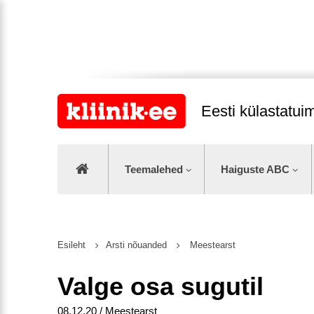
Eesti külastatu
Teemalehed
Haiguste ABC
Esileht
Arsti nõuanded
Meestearst
Valge osa sugutil
08.12.20 / Meestearst