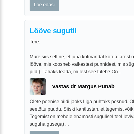
Loe edasi
Lööve sugutil
Tere.
Mure siis selline, et juba kolmandat korda järest o
lööve, mis koosneb väikestest punnidest, mis süg
pildi). Tahaks teada, millest see tuleb? On ...
Vastas dr Margus Punab
Olete peenise pildi jaoks liiga puhtaks pesnud. Ol
seetõttu puudu. Siiski kahtlustan, et tegemist või
Tegemist on mehele enamasti sugulisel teel leviv
suguhaigusega) ...