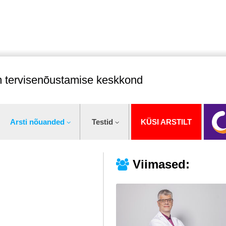
im tervisenõustamise keskkond
Arsti nõuanded
Testid
KÜSI ARSTILT
Viimased: