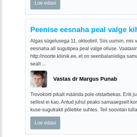
Loe edasi
Peenise eesnaha peal valge ki
Algas sügelusega 11. oktoobril. Siis uurisin, mis 
eesnaha all sugutipea peal valge olluse. Vaatasin
http://noorte.kliinik.ee, et on seenbalaniidiga sa
sealt ...
Vastas dr Margus Punab
Trovokorti pikalt määrida pole otstarbekas. Eriti j
sellest ei kao. Antud juhul peaks samaaegselt kont
kuse-sugutrakti põletike suhtes. Teil soovitan tulla
Loe edasi