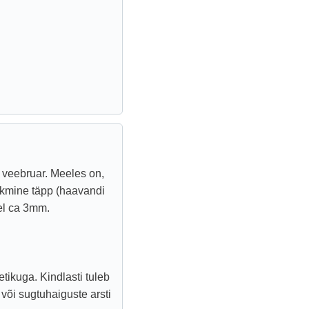
7 veebruar. Meeles on,
skmine täpp (haavandi
kel ca 3mm.
ikuga. Kindlasti tuleb
 või sugtuhaiguste arsti