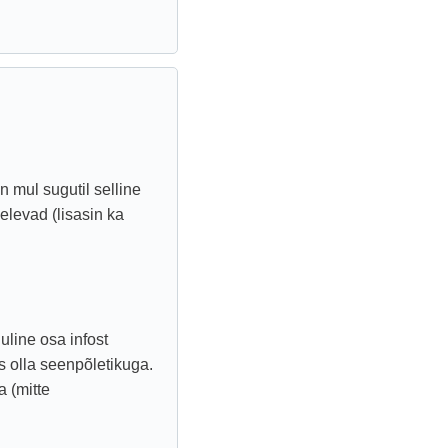
n mul sugutil selline
elevad (lisasin ka
uline osa infost
ks olla seenpõletikuga.
a (mitte