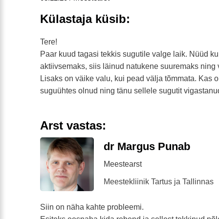
Külastaja küsib:
Tere!
Paar kuud tagasi tekkis sugutile valge laik. Nüüd k
aktiivsemaks, siis läinud natukene suuremaks ning 
Lisaks on väike valu, kui pead välja tõmmata. Kas o
suguühtes olnud ning tänu sellele sugutit vigastan
Arst vastas:
dr Margus Punab
Meestearst
Meestekliinik Tartus ja Tallinnas
Siin on näha kahte probleemi.