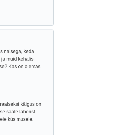
as naisega, keda
 ja muid kehalisi
-sse? Kas on olemas
oraalseksi käigus on
se saate laborist
eie küsimusele.