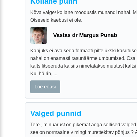
Kollane punn
Kõva valge/ kollane moodustis munandi nahal. Mil
Otseseid kaebusi ei ole.
Vastas dr Margus Punab
Kahjuks ei ava seda formaati pilte ükski kasutuse
nahal on enamasti rasunäärme umbumised. Osa n
kaltsifitseeruda ka siis nimetatakse muutust kalts
Kui häirib, ...
Loe edasi
Valged punnid
Tere , minuarust on pikemat aega sellised valged 
see on normaalne v mingi murettekitav põhjus ? Ä