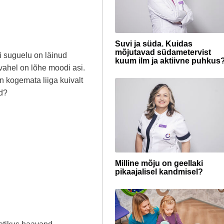
Suvi ja süda. Kuidas
mõjutavad südametervist
ui suguelu on läinud
kuum ilm ja aktiivne puhkus
vahel on lõhe moodi asi.
n kogemata liiga kuivalt
ud?
Milline mõju on geellaki
pikaajalisel kandmisel?