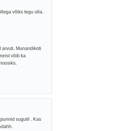
lega võiks tegu olla.
l arvuti. Munandikoti
eist võib ka
inoosiks.
punnid sugutil . Kas
itahh.