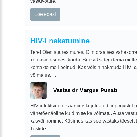
vastuvõtule.
Loe edasi
HIV-i nakatumine
Tere! Olen suures mures. Olin oraalses vahekorr
kohtasin esimest korda. Suuseksi tegi tema mulle
kontakte meil polnud. Kas võisin nakatuda HIV 
võimalus, ...
Vastas dr Margus Punab
HIV infektsiooni saamine kirjeldatud tingimustel 
vähetõenäoline kuid mitte ka võimatu. Ausa vastu
kasvõi homme. Küsimus kas see vastaks tõeselt t
Testide ...