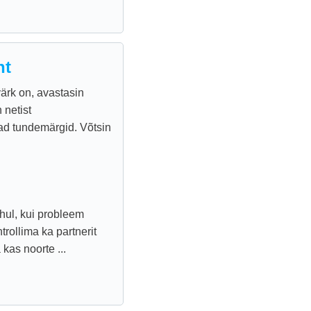
ht
värk on, avastasin
 netist
mad tundemärgid. Võtsin
uhul, kui probleem
rollima ka partnerit
 kas noorte ...