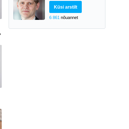
Küsi arstilt
6 861
nõuannet
?