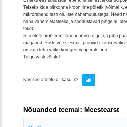
Esiteks eesnaha kida rebend ja sellest tekkinud põ
Teiseks kida piirkonna krooniline põletik (võimalik,
mikrorebenditest) oluliste nahamuutustega. Need
naha vähem elastseks ja soodustavad pinge all ole
teket.
Siin olete probleemi lahendamise õige aja juba paa
maganud. Siiski võiks esmalt proovida konservatiivse
on vaja teha väike korrigeeriv operatsioon.
Tulge vastuvõtule!
Kas see arutelu oli kasulik?
Nõuanded teemal: Meestearst