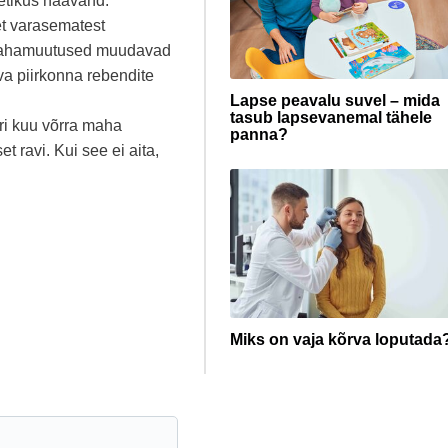
letikus haavand.
 et varasematest
 nahamuutused muudavad
va piirkonna rebendite
Lapse peavalu suvel – mida
tasub lapsevanemal tähele
ri kuu võrra maha
panna?
t ravi. Kui see ei aita,
Miks on vaja kõrva loputada