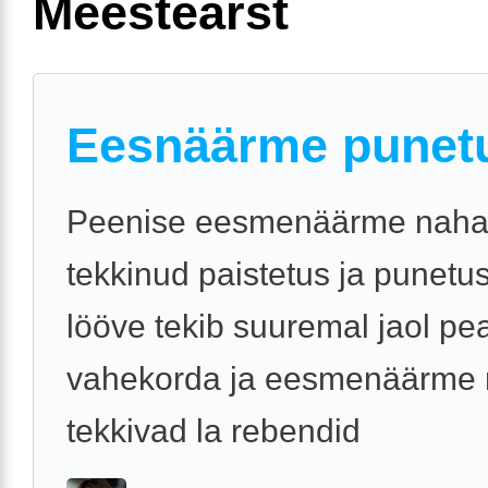
Meestearst
Eesnäärme punet
Peenise eesmenäärme naha
tekkinud paistetus ja punetu
lööve tekib suuremal jaol pe
vahekorda ja eesmenäärme 
tekkivad la rebendid