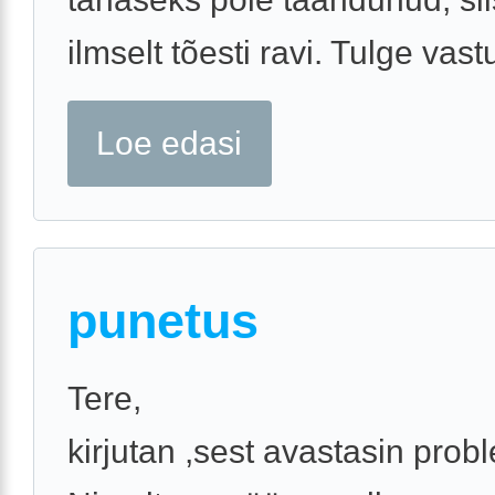
ilmselt tõesti ravi. Tulge vast
Loe edasi
punetus
Tere,
kirjutan ,sest avastasin prob