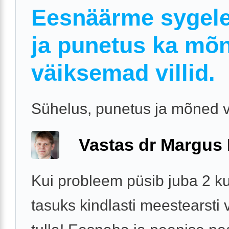
Eesnäärme sygel
ja punetus ka mõ
väiksemad villid.
Sühelus, punetus ja mõned vil
Vastas dr Margus
Kui probleem püsib juba 2 ku
tasuks kindlasti meestearsti v