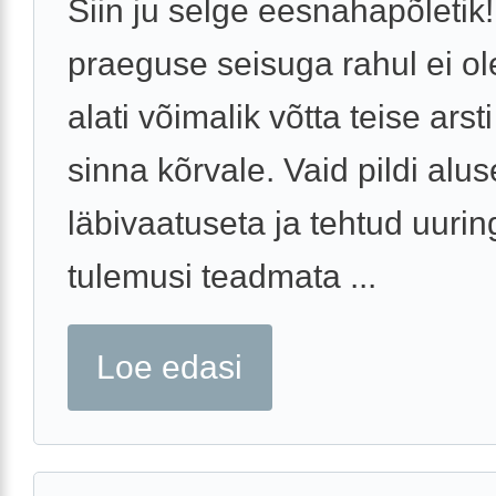
Siin ju selge eesnahapõletik!
praeguse seisuga rahul ei ole
alati võimalik võtta teise ars
sinna kõrvale. Vaid pildi alus
läbivaatuseta ja tehtud uurin
tulemusi teadmata ...
Loe edasi