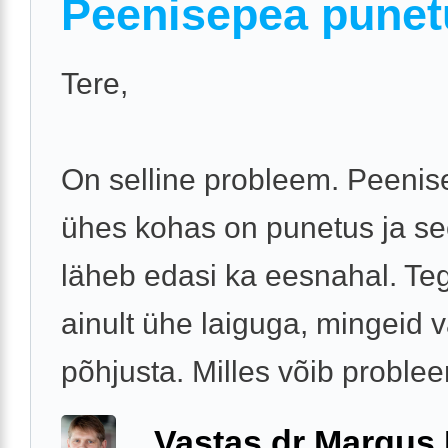
Peenisepea punet
Tere,
On selline probleem. Peeni
ühes kohas on punetus ja s
läheb edasi ka eesnahal. Te
ainult ühe laiguga, mingeid v
põhjusta. Milles võib proble
Vastas dr Margus