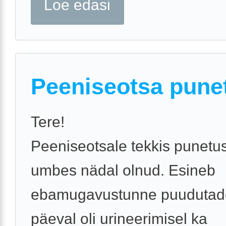
Loe edasi
Peeniseotsa pune
Tere!
Peeniseotsale tekkis punetu
umbes nädal olnud. Esineb
ebamugavustunne puudutade
päeval oli urineerimisel ka