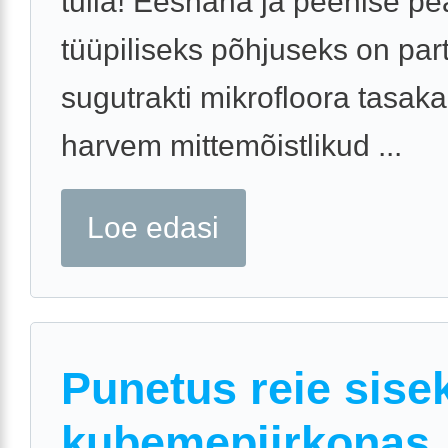
tulla! Eesnaha ja peenise pe
tüüpiliseks põhjuseks on part
sugutrakti mikrofloora tasaka
harvem mittemõistlikud ...
Loe edasi
Punetus reie sisek
kubemepiirkonas,