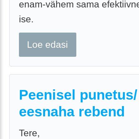
enam-vähem sama efektiivne
ise.
Loe edasi
Peenisel punetus/
eesnaha rebend
Tere,