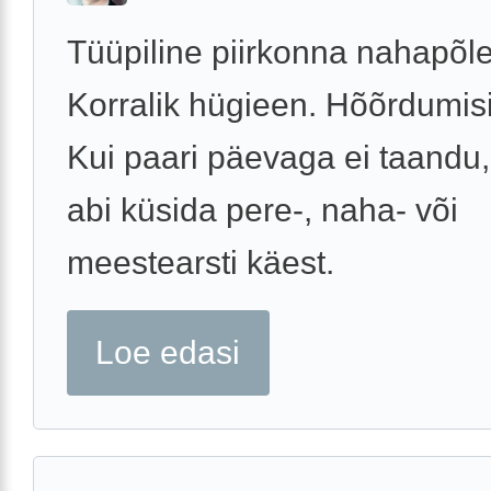
Tüüpiline piirkonna nahapõle
Korralik hügieen. Hõõrdumisi
Kui paari päevaga ei taandu,
abi küsida pere-, naha- või
meestearsti käest.
Loe edasi