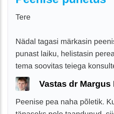
Tere
Nädal tagasi märkasin peeni
punast laiku, helistasin perea
tema soovitas teiega konsult
Vastas dr Margus
Peenise pea naha põletik. K
tänaseks pole taandunud, sii