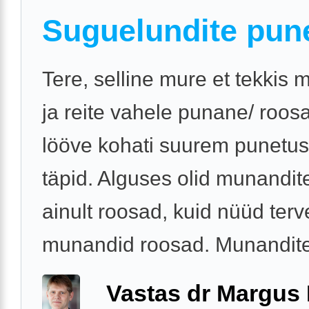
Suguelundite pun
Tere, selline mure et tekkis 
ja reite vahele punane/ roos
lööve kohati suurem punetus 
täpid. Alguses olid munandit
ainult roosad, kuid nüüd ter
munandid roosad. Munandite 
Vastas dr Margus