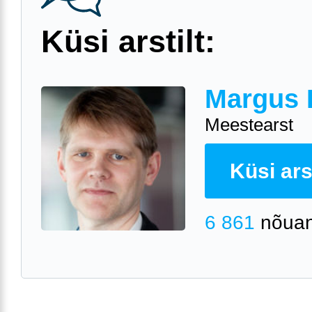
Küsi arstilt:
Margus 
Meestearst
Küsi arst
6 861
nõuan