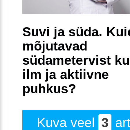
Suvi ja süda. Ku
mõjutavad
südametervist k
ilm ja aktiivne
puhkus?
Kuva veel
3
art