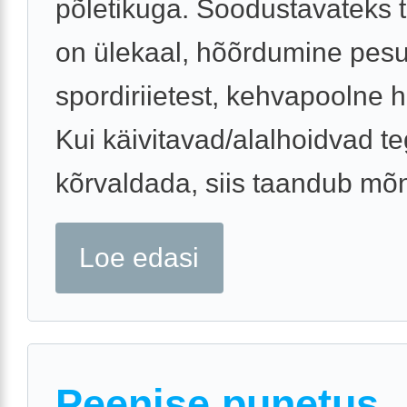
põletikuga. Soodustavateks t
on ülekaal, hõõrdumine pesu
spordiriietest, kehvapoolne 
Kui käivitavad/alalhoidvad te
kõrvaldada, siis taandub mõn
Loe edasi
Peenise punetus