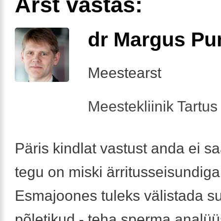
Arst vastas:
dr Margus Pu
Meestearst
Meestekliinik Tartus 
Päris kindlat vastust anda ei sa
tegu on miski ärritusseisundiga
Esmajoones tuleks välistada su
põletikud - teha sperma analüü