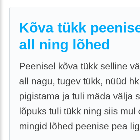
Kõva tükk peenis
all ning lõhed
Peenisel kõva tükk selline v
all nagu, tugev tükk, nüüd hk
pigistama ja tuli mäda välja s
lõpuks tuli tükk ning siis mul 
mingid lõhed peenise pea lig