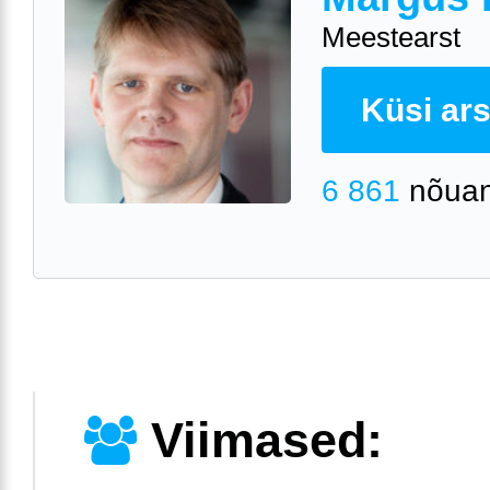
Meestearst
Küsi arst
6 861
nõuan
Viimased: