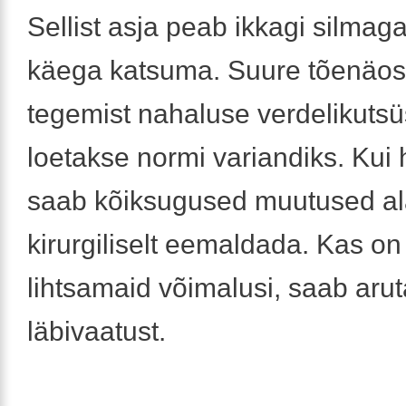
Sellist asja peab ikkagi silmag
käega katsuma. Suure tõenäo
tegemist nahaluse verdelikutsü
loetakse normi variandiks. Kui h
saab kõiksugused muutused al
kirurgiliselt eemaldada. Kas on
lihtsamaid võimalusi, saab aru
läbivaatust.