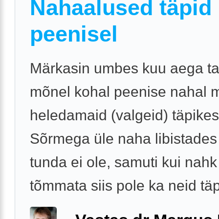
Nahaalused täpid
peenisel
Märkasin umbes kuu aega ta
mõnel kohal peenise nahal 
heledamaid (valgeid) täpikes
Sõrmega üle naha libistades
tunda ei ole, samuti kui nahk
tõmmata siis pole ka neid täpi