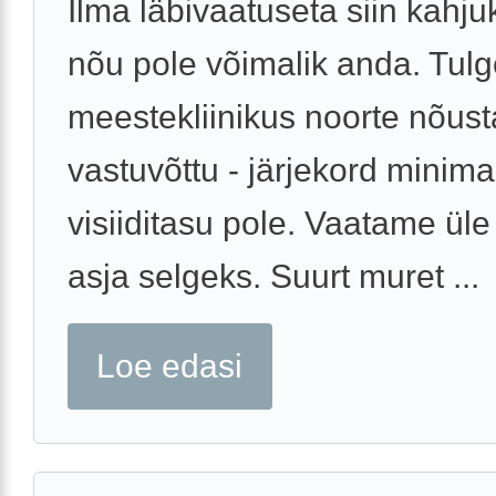
Ilma läbivaatuseta siin kahju
nõu pole võimalik anda. Tul
meestekliinikus noorte nõus
vastuvõttu - järjekord minima
visiiditasu pole. Vaatame üle
asja selgeks. Suurt muret ...
Loe edasi