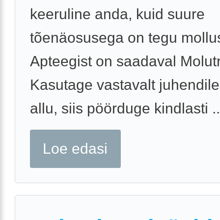
keeruline anda, kuid suure
tõenäosusega on tegu mollus
Apteegist on saadaval Molutr
Kasutage vastavalt juhendile.
allu, siis pöörduge kindlasti ..
Loe edasi