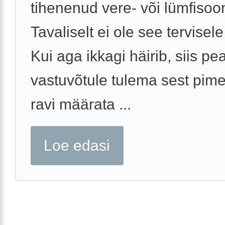
tihenenud vere- või lümfisoo
Tavaliselt ei ole see tervisele 
Kui aga ikkagi häirib, siis pe
vastuvõtule tulema sest pime
ravi määrata ...
Loe edasi