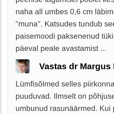
naha all umbes 0,6 cm läbi
"muna". Katsudes tundub se
paisemoodi paksenenud tükin
päeval peale avastamist ...
Vastas dr Margus
Lümfisõlmed selles piirkonn
puuduvad. Ilmselt on põhjus
umbunud rasunäärmed. Kui 