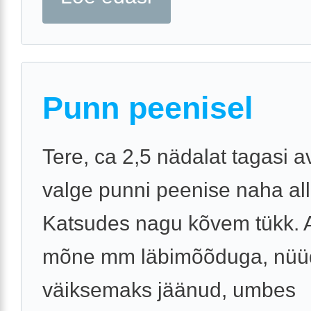
Punn peenisel
Tere, ca 2,5 nädalat tagasi a
valge punni peenise naha all
Katsudes nagu kõvem tükk. Al
mõne mm läbimõõduga, nüüd
väiksemaks jäänud, umbes