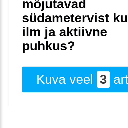
mõjutavad
südametervist k
ilm ja aktiivne
puhkus?
Kuva veel
3
art