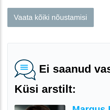
Vaata kõiki nõustamisi
Ei saanud va
Küsi arstilt:
Margus 