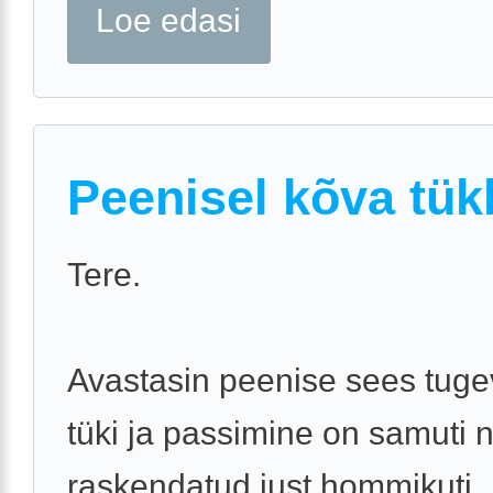
Loe edasi
Peenisel kõva tük
Tere.
Avastasin peenise sees tuge
tüki ja passimine on samuti 
raskendatud just hommikuti.