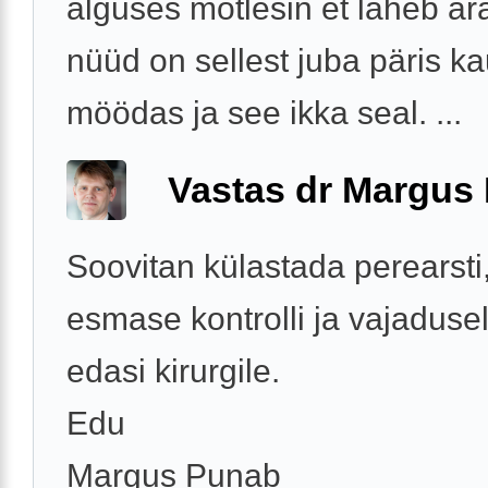
alguses mõtlesin et läheb ära
nüüd on sellest juba päris k
möödas ja see ikka seal. ...
Vastas dr Margus
Soovitan külastada perearsti
esmase kontrolli ja vajaduse
edasi kirurgile.
Edu
Margus Punab