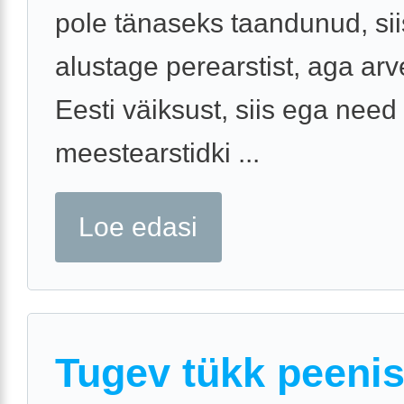
pole tänaseks taandunud, sii
alustage perearstist, aga ar
Eesti väiksust, siis ega need
meestearstidki ...
Loe edasi
Tugev tükk peenis