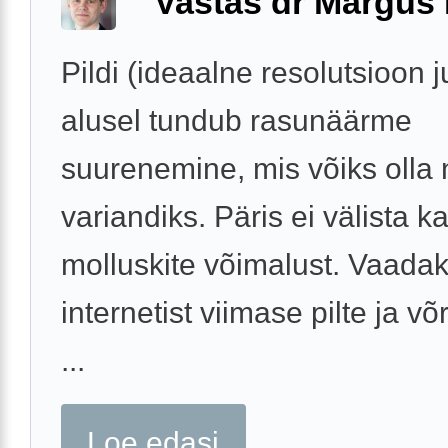
Vastas dr Margus
Pildi (ideaalne resolutsioon j
alusel tundub rasunäärme
suurenemine, mis võiks olla 
variandiks. Päris ei välista k
molluskite võimalust. Vaada
internetist viimase pilte ja võ
...
Loe edasi