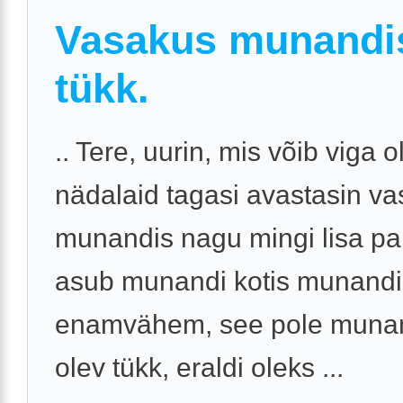
Vasakus munandi
tükk.
.. Tere, uurin, mis võib viga o
nädalaid tagasi avastasin v
munandis nagu mingi lisa pal
asub munandi kotis munandi
enamvähem, see pole munan
olev tükk, eraldi oleks ...