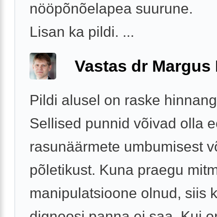
nööpõnõelapea suurune.
Lisan ka pildi. ...
Vastas dr Margus
Pildi alusel on raske hinnan
Sellised punnid võivad olla 
rasunäärmete umbumisest v
põletikust. Kuna praegu mit
manipulatsioone olnud, siis k
dignoosi panna ei saa. Kui on