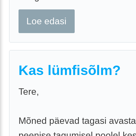
Loe edasi
Kas lümfisõlm?
Tere,
Mõned päevad tagasi avasta
peenise tagumisel poolel ke