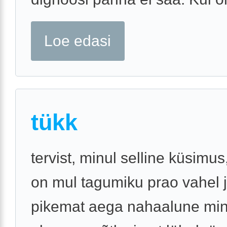
Loe edasi
tükk
tervist, minul selline küsimus
on mul tagumiku prao vahel 
pikemat aega nahaalune ming