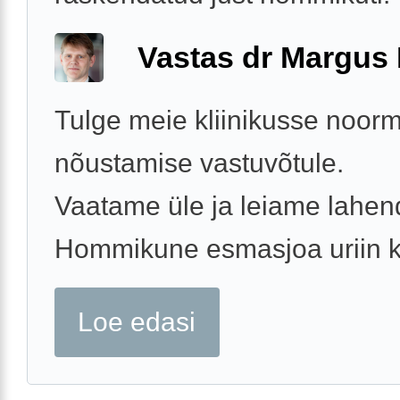
Vastas dr Margus
Tulge meie kliinikusse noor
nõustamise vastuvõtule.
Vaatame üle ja leiame lahen
Hommikune esmasjoa uriin k
Loe edasi