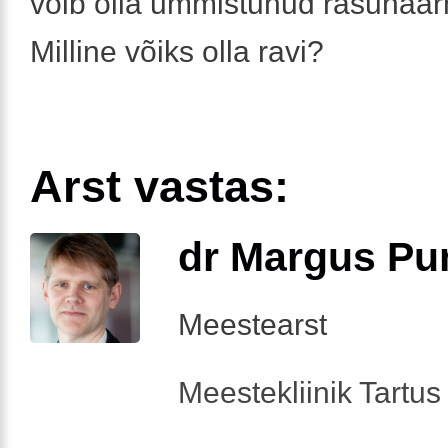
võib olla ummistunud rasunää
Milline võiks olla ravi?
Arst vastas:
dr Margus Pu
Meestearst
Meestekliinik Tartus 