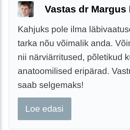
Vastas dr Margus
Kahjuks pole ilma läbivaatuse
tarka nõu võimalik anda. Võ
nii närviärritused, põletikud k
anatoomilised eripärad. Vast
saab selgemaks!
Loe edasi