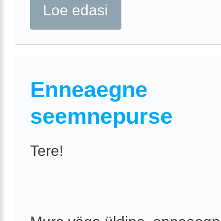
Loe edasi
Enneaegne
seemnepurse
Tere!