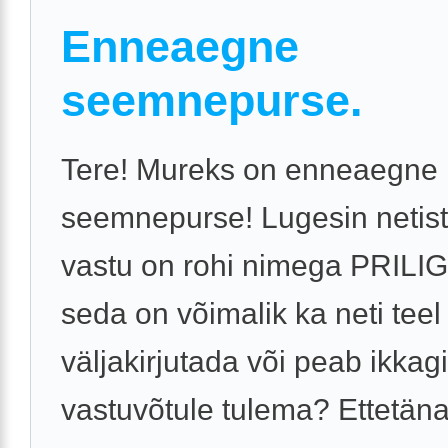
Enneaegne
seemnepurse.
Tere! Mureks on enneaegne
seemnepurse! Lugesin netist,
vastu on rohi nimega PRILIG
seda on võimalik ka neti teel
väljakirjutada või peab ikkagi
vastuvõtule tulema? Ettetän