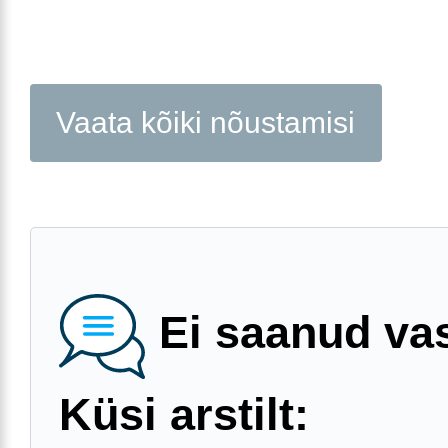
Vaata kõiki nõustamisi
Ei saanud va
Küsi arstilt: