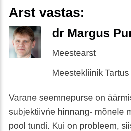
Arst vastas:
dr Margus Pu
Meestearst
Meestekliinik Tartus 
Varane seemnepurse on äärmis
subjektiivńe hinnang- mõnele m
pool tundi. Kui on probleem, sii