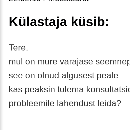
Külastaja küsib:
Tere.
mul on mure varajase seemnep
see on olnud algusest peale
kas peaksin tulema konsultatsio
probleemile lahendust leida?