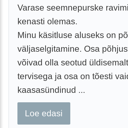
Varase seemnepurske ravim
kenasti olemas.
Minu käsitluse aluseks on põ
väljaselgitamine. Osa põhjus
võivad olla seotud üldisema
tervisega ja osa on tõesti vai
kaasasündinud ...
Loe edasi