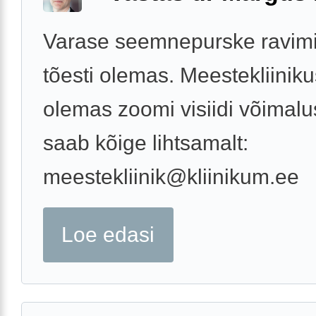
Varase seemnepurske ravim
tõesti olemas. Meestekliiniku
olemas zoomi visiidi võimalu
saab kõige lihtsamalt:
meestekliinik@kliinikum.ee
Loe edasi