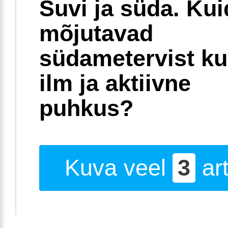
Suvi ja süda. Ku
mõjutavad
südametervist k
ilm ja aktiivne
puhkus?
Kuva veel
3
art