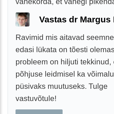
vahekorda, et vähegi pikenda
Vastas dr Margus
Ravimid mis aitavad seemne
edasi lükata on tõesti olemas
probleem on hiljuti tekkinud,
põhjuse leidmisel ka võimal
püsivaks muutuseks. Tulge
vastuvõtule!