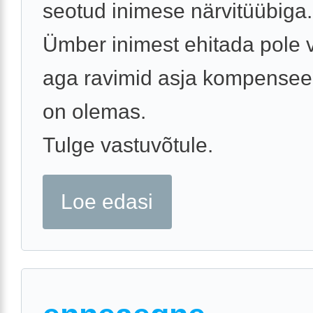
seotud inimese närvitüübiga.
Ümber inimest ehitada pole v
aga ravimid asja kompensee
on olemas.
Tulge vastuvõtule.
Loe edasi