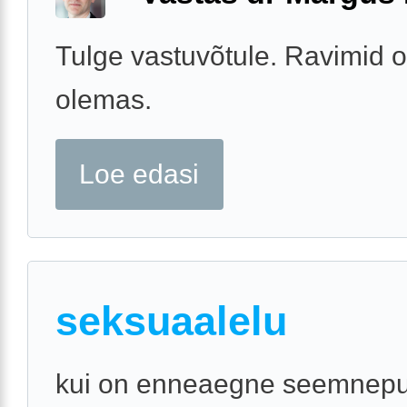
Tulge vastuvõtule. Ravimid o
olemas.
Loe edasi
seksuaalelu
kui on enneaegne seemnepu