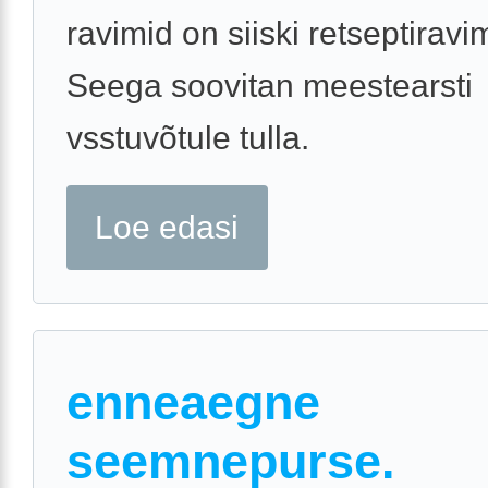
ravimid on siiski retseptiravi
Seega soovitan meestearsti
vsstuvõtule tulla.
Loe edasi
enneaegne
seemnepurse.