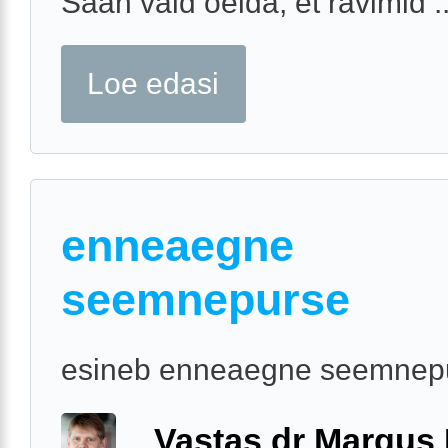
Saan vaid öelda, et ravimid ..
Loe edasi
enneaegne
seemnepurse
esineb enneaegne seemnep
Vastas dr Margus