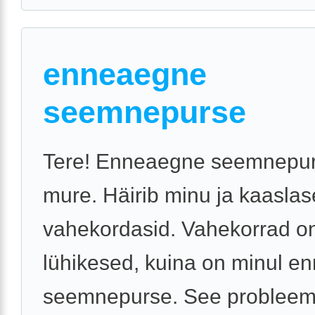
enneaegne
seemnepurse
Tere! Enneaegne seemnepu
mure. Häirib minu ja kaaslas
vahekordasid. Vahekorrad o
lühikesed, kuina on minul 
seemnepurse. See probleem