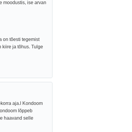
ne moodustis, ise arvan
a on tõesti tegemist
kiire ja tõhus. Tulge
ekorra aja.l Kondoom
s kondoom lõppeb
ke haavand selle