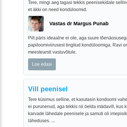
Tere, mingi aeg tagasi tekkis peenisekidale selli
et äkki on need kondüloomid.
Vastas dr Margus Punab
Pilt päris ideaalne ei ole, aga suure tõenäosuseg
papiloomiviirusest tingitud kondüloomiga. Ravi on 
meestearsti vastuvõtule.
Loe edasi
Vill peenisel
Tere küsimus selline, et kasutasin kondoomi vah
ei purunenud, aga tekkis nii öelda mädavill, ku
karvade lähedale peenisele ja samuti oli imepisi
läheduses. ...