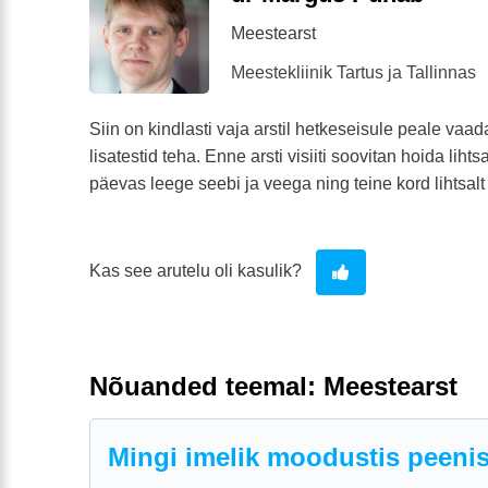
Meestearst
Meestekliinik Tartus ja Tallinnas
Siin on kindlasti vaja arstil hetkeseisule peale vaad
lisatestid teha. Enne arsti visiiti soovitan hoida liht
päevas leege seebi ja veega ning teine kord lihtsalt
Kas see arutelu oli kasulik?
Nõuanded teemal: Meestearst
Mingi imelik moodustis peenis