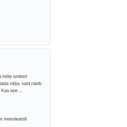
a mille ümbert
mäda välja, vaid näeb
 Kas see ...
an meestearsti