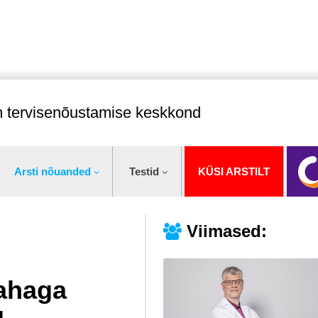
im tervisenõustamise keskkond
Arsti nõuanded
Testid
KÜSI ARSTILT
Viimased:
nahaga