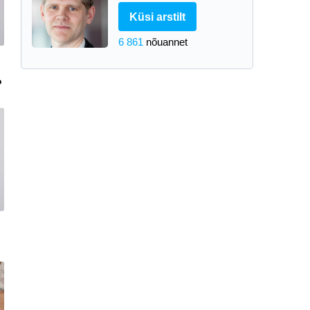
Küsi arstilt
6 861
nõuannet
?