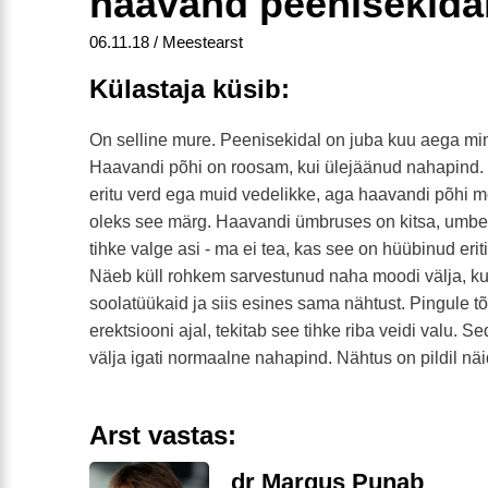
haavand peenisekida
06.11.18 / Meestearst
Külastaja küsib:
On selline mure. Peenisekidal on juba kuu aega mi
Haavandi põhi on roosam, kui ülejäänud nahapind. 
eritu verd ega muid vedelikke, aga haavandi põhi m
oleks see märg. Haavandi ümbruses on kitsa, umbes
tihke valge asi - ma ei tea, kas see on hüübinud eri
Näeb küll rohkem sarvestunud naha moodi välja, k
soolatüükaid ja siis esines sama nähtust. Pingule 
erektsiooni ajal, tekitab see tihke riba veidi valu. Se
välja igati normaalne nahapind. Nähtus on pildil nä
Arst vastas:
dr Margus Punab