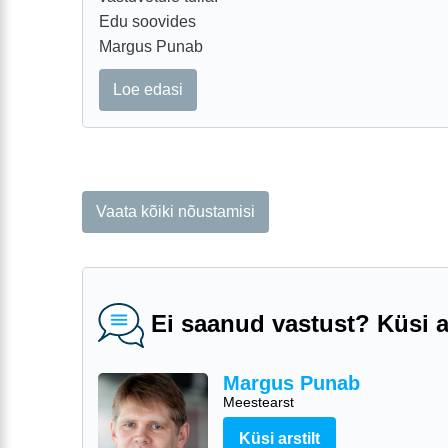
Edu soovides
Margus Punab
Loe edasi
Vaata kõiki nõustamisi
Ei saanud vastust? Küsi ar
Margus Punab
Meestearst
Küsi arstilt