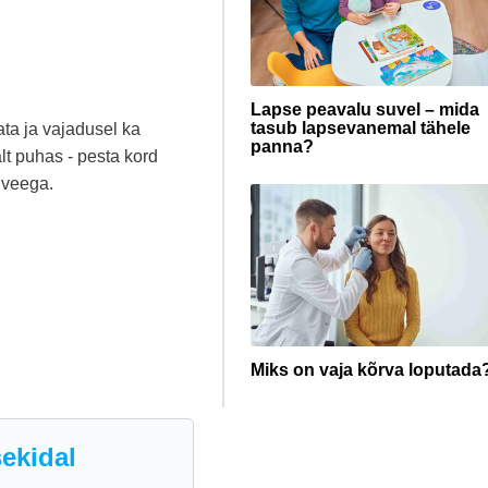
Lapse peavalu suvel – mida
tasub lapsevanemal tähele
ata ja vajadusel ka
panna?
salt puhas - pesta kord
 veega.
Miks on vaja kõrva loputada
ekidal