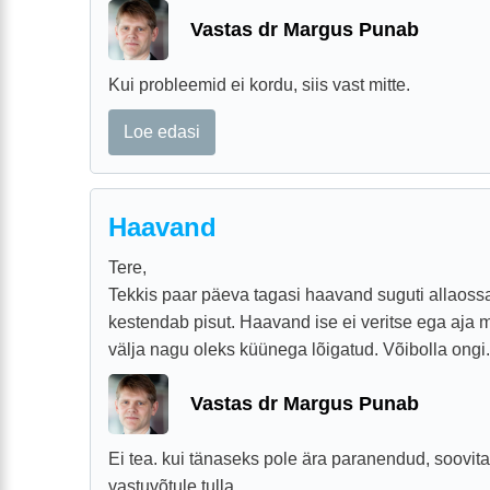
Vastas dr Margus Punab
Kui probleemid ei kordu, siis vast mitte.
Loe edasi
Haavand
Tere,
Tekkis paar päeva tagasi haavand suguti allaoss
kestendab pisut. Haavand ise ei veritse ega aja 
välja nagu oleks küünega lõigatud. Võibolla ongi.
Vastas dr Margus Punab
Ei tea. kui tänaseks pole ära paranendud, soovit
vastuvõtule tulla.