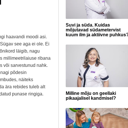
l
Suvi ja süda. Kuidas
mõjutavad südametervist
kuum ilm ja aktiivne puhkus
ngi haavandi moodi asi.
Sügav see aga ei ole. Ei
õnikord läigib, nagu
 millimeetrilaiuse ribana
tis või sarvestunud nahk.
unagi põdesin
tõmbudes, näiteks
da ära rebides tuleb alt
Milline mõju on geellaki
idatud punase ringiga.
pikaajalisel kandmisel?