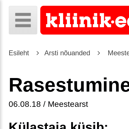
Esileht
Arsti nõuanded
Meeste
Rasestumin
06.08.18 / Meestearst
Külastaja küsib: