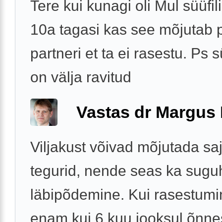
Tere kui kunagi oli Mul süüfil
10a tagasi kas see mõjutab
partneri et ta ei rasestu. Ps s
on välja ravitud
Vastas dr Margus
Viljakust võivad mõjutada sa
tegurid, nende seas ka sugu
läbipõdemine. Kui rasestumi
enam kui 6 kuu jooksul õnne