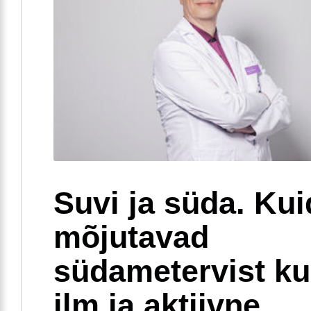
Suvi ja süda. Ku
mõjutavad
südametervist k
ilm ja aktiivne