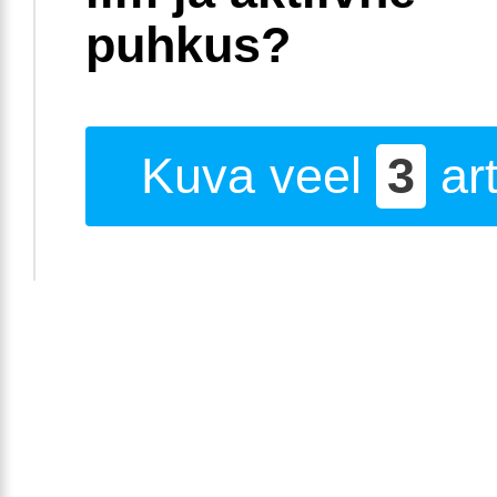
puhkus?
Kuva veel
3
art