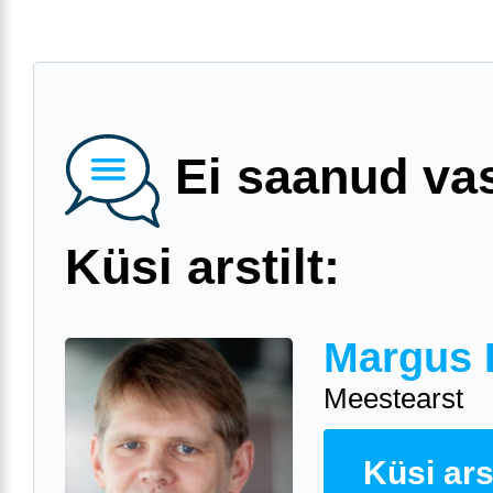
Ei saanud va
Küsi arstilt:
Margus 
Meestearst
Küsi arst