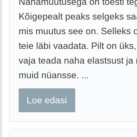
Nahamuutusega on tõesti te
Kõigepealt peaks selgeks sa
mis muutus see on. Selleks 
teie läbi vaadata. Pilt on üks,
vaja teada naha elastsust ja
muid nüansse. ...
Loe edasi