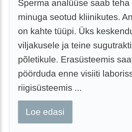
Sperma analüüse saab teha 
minuga seotud kliinikutes. A
on kahte tüüpi. Üks keskend
viljakusele ja teine sugutrakti
põletikule. Erasüsteemis saa
pöörduda enne visiiti laboris
riigisüsteemis ...
Loe edasi