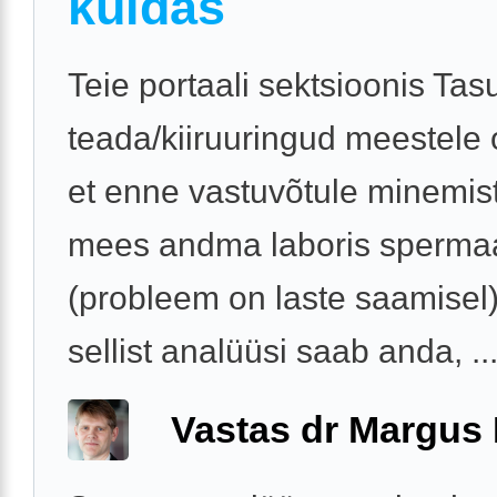
kuidas
Teie portaali sektsioonis Tas
teada/kiiruuringud meestele o
et enne vastuvõtule minemis
mees andma laboris sperma
(probleem on laste saamisel
sellist analüüsi saab anda, ..
Vastas dr Margus