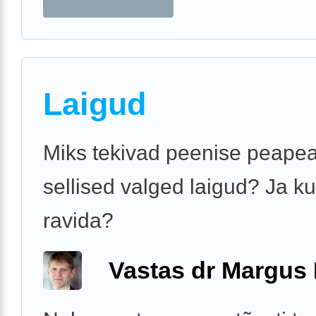
Laigud
Miks tekivad peenise peapea
sellised valged laigud? Ja k
ravida?
Vastas dr Margus