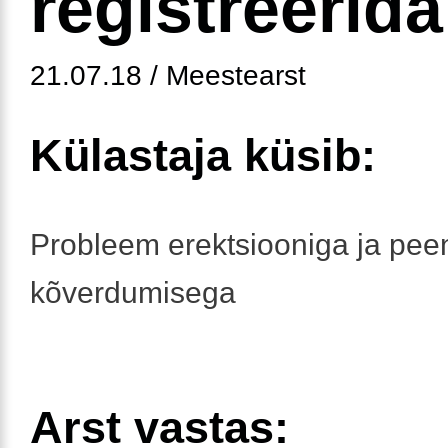
registreerid
21.07.18 / Meestearst
Külastaja küsib:
Probleem erektsiooniga ja pee
kõverdumisega
Arst vastas: