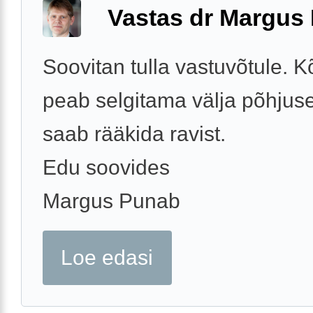
Vastas dr Margus
Soovitan tulla vastuvõtule. K
peab selgitama välja põhjuse,
saab rääkida ravist.
Edu soovides
Margus Punab
Loe edasi