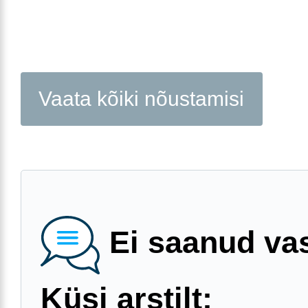
Vaata kõiki nõustamisi
Ei saanud va
Küsi arstilt: