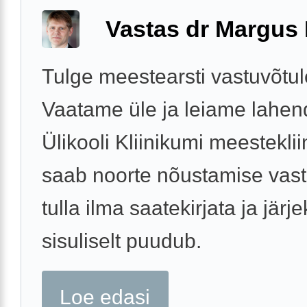
Vastas dr Margus
Tulge meestearsti vastuvõtul
Vaatame üle ja leiame lahen
Ülikooli Kliinikumi meesteklii
saab noorte nõustamise vast
tulla ilma saatekirjata ja järj
sisuliselt puudub.
Loe edasi