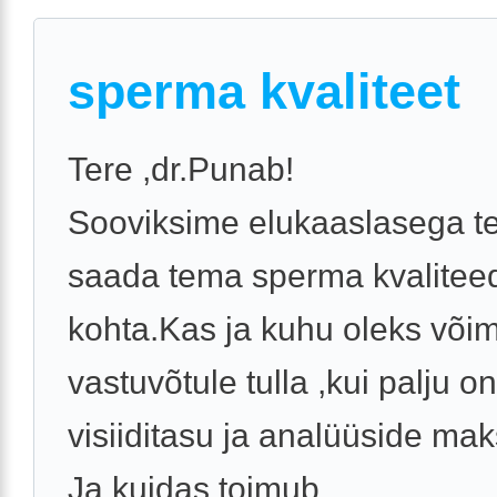
sperma kvaliteet
Tere ,dr.Punab!
Sooviksime elukaaslasega t
saada tema sperma kvalitee
kohta.Kas ja kuhu oleks võim
vastuvõtule tulla ,kui palju on
visiiditasu ja analüüside ma
Ja kuidas toimub ...