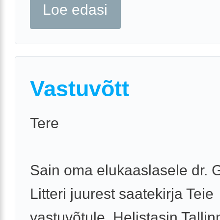
Loe edasi
Vastuvõtt
Tere
Sain oma elukaaslasele dr. 
Litteri juurest saatekirja Teie
vastuvõtule. Helistasin Talli