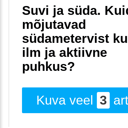
Suvi ja süda. Ku
mõjutavad
südametervist k
ilm ja aktiivne
puhkus?
Kuva veel
3
art