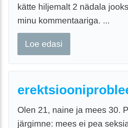
kätte hiljemalt 2 nädala jook
minu kommentaariga. ...
Loe edasi
erektsiooniprobl
Olen 21, naine ja mees 30. 
järgimne: mees ei pea seksia