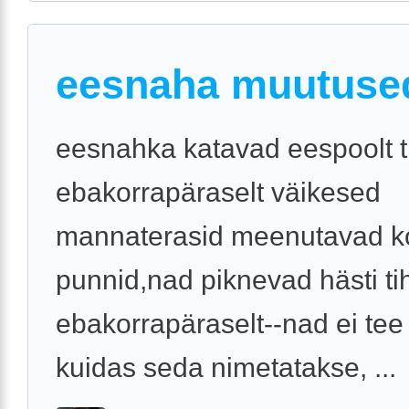
eesnaha muutuse
eesnahka katavad eespoolt ti
ebakorrapäraselt väikesed
mannaterasid meenutavad k
punnid,nad piknevad hästi tih
ebakorrapäraselt--nad ei tee
kuidas seda nimetatakse, ...