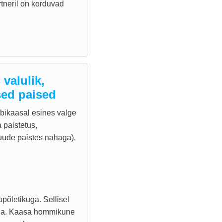
tneril on korduvad
valulik,
ed paised
abikaasal esines valge
 paistetus,
puude paistes nahaga),
põletikuga. Sellisel
tulla. Kaasa hommikune