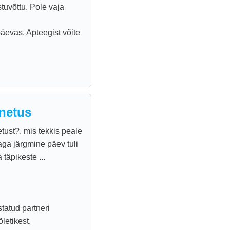
tuvõttu. Pole vaja
äevas. Apteegist võite
unetus
tust?, mis tekkis peale
aga järgmine päev tuli
täpikeste ...
tatud partneri
letikest.