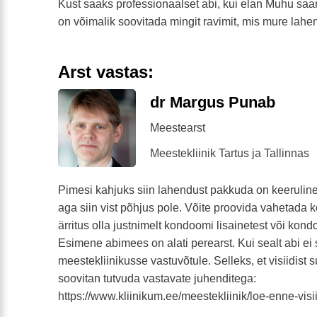
Kust saaks professionaalset abi, kui elan Muhu saar
on võimalik soovitada mingit ravimit, mis mure lah
Arst vastas:
dr Margus Punab
Meestearst
Meestekliinik Tartus ja Tallinnas
Pimesi kahjuks siin lahendust pakkuda on keeruli
aga siin vist põhjus pole. Võite proovida vahetada
ärritus olla justnimelt kondoomi lisainetest või kond
Esimene abimees on alati perearst. Kui sealt abi ei s
meestekliinikusse vastuvõtule. Selleks, et visiidist s
soovitan tutvuda vastavate juhenditega:
https://www.kliinikum.ee/meestekliinik/loe-enne-visii