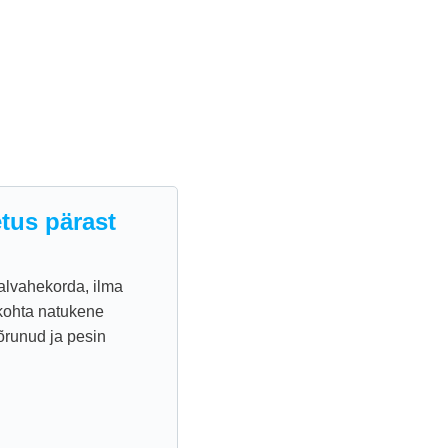
tus pärast
alvahekorda, ilma
 kohta natukene
õõrunud ja pesin