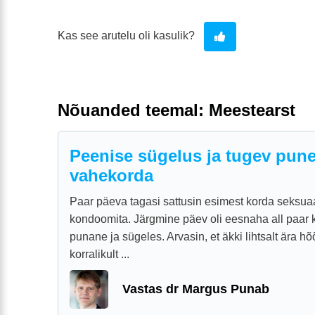
Kas see arutelu oli kasulik?
Nõuanded teemal: Meestearst
Peenise sügelus ja tugev pune
vahekorda
Paar päeva tagasi sattusin esimest korda seksua
kondoomita. Järgmine päev oli eesnaha all paar
punane ja sügeles. Arvasin, et äkki lihtsalt ära h
korralikult ...
Vastas dr Margus Punab