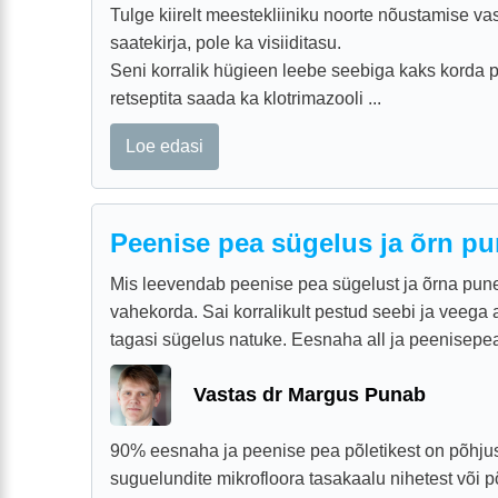
Tulge kiirelt meestekliiniku noorte nõustamise vas
saatekirja, pole ka visiiditasu.
Seni korralik hügieen leebe seebiga kaks korda p
retseptita saada ka klotrimazooli ...
Loe edasi
Peenise pea sügelus ja õrn p
Mis leevendab peenise pea sügelust ja õrna pune
vahekorda. Sai korralikult pestud seebi ja veega 
tagasi sügelus natuke. Eesnaha all ja peenisepea 
Vastas dr Margus Punab
90% eesnaha ja peenise pea põletikest on põhjus
suguelundite mikrofloora tasakaalu nihetest või põ