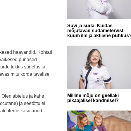
Suvi ja süda. Kuidas
mõjutavad südametervist
kuum ilm ja aktiivne puhkus
kesed haavandid. Kohtati
d väikesed punased
urde tekkis sügelus ja
evas mitu korda tavalise
Milline mõju on geellaki
 Olen abielus ja kahe
pikaajalisel kandmisel?
ccutane) ja seetõttu ei
lati oleme kasutanud