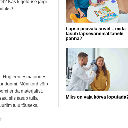
el? Kas kirjelduse järgi
endaks?
Lapse peavalu suvel – mida
tasub lapsevanemal tähele
panna?
ne. Hügieen esmajoones,
 kondoomi. Mõnikord võib
oomi enda materjalist.
Miks on vaja kõrva loputada
aa, siis tasub tulla
uuriim tulu tõuseks,
ti