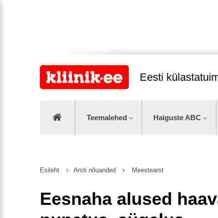
Eesti külastatu
Teemalehed
Haiguste ABC
Esileht
Arsti nõuanded
Meestearst
Eesnaha alused haav