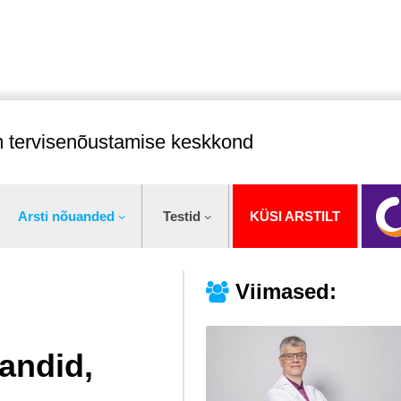
im tervisenõustamise keskkond
Arsti nõuanded
Testid
KÜSI ARSTILT
Viimased:
andid,