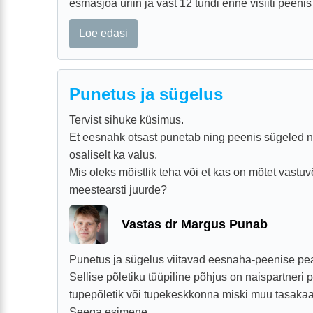
esmasjoa uriin ja vast 12 tundi enne visiiti peenis
Loe edasi
Punetus ja sügelus
Tervist sihuke küsimus.
Et eesnahk otsast punetab ning peenis sügeled 
osaliselt ka valus.
Mis oleks mõistlik teha või et kas on mõtet vastuv
meestearsti juurde?
Vastas dr Margus Punab
Punetus ja sügelus viitavad eesnaha-peenise pea
Sellise põletiku tüüpiline põhjus on naispartneri 
tupepõletik või tupekeskkonna miski muu tasakaa
Seega esimene ...