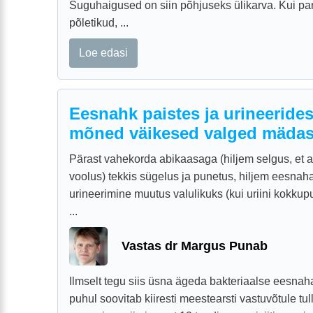
Suguhaigused on siin põhjuseks ülikarva. Kui par
põletikud, ...
Loe edasi
Eesnahk paistes ja urineerides 
mõned väikesed valged mädas
Pärast vahekorda abikaasaga (hiljem selgus, et 
voolus) tekkis sügelus ja punetus, hiljem eesnaha
urineerimine muutus valulikuks (kui uriini kokku
...
Vastas dr Margus Punab
Ilmselt tegu siis üsna ägeda bakteriaalse eesnaha
puhul soovitab kiiresti meestearsti vastuvõtule 