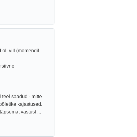
 oli vill (momendil
nsiivne.
teel saadud - mitte
 põletike kajastused.
täpsemat vastust ...