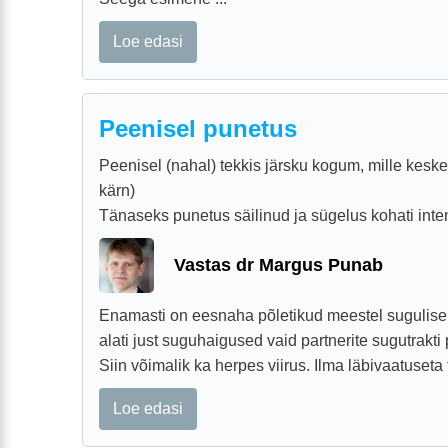
Loe edasi
Peenisel punetus
Peenisel (nahal) tekkis järsku kogum, mille keskel
kärn)
Tänaseks punetus säilinud ja sügelus kohati inte
Vastas dr Margus Punab
Enamasti on eesnaha põletikud meestel sugulisel 
alati just suguhaigused vaid partnerite sugutrakti
Siin võimalik ka herpes viirus. Ilma läbivaatuseta 
Loe edasi