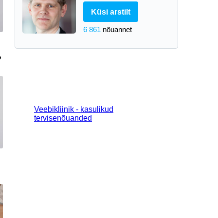
Küsi arstilt
6 861
nõuannet
?
Veebikliinik - kasulikud
tervisenõuanded