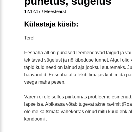
punetus, sügelus
12.12.17 / Meestearst
Külastaja küsib:
Tere!
Eesnaha all on punased leemendavad laigud ja väi
tekitavad sügelust ja nö kibeduse tunnet. Algul oli
täpid,kuid need on läinud aja jooksul suuremaks. Ju
haavandid. Eesnaha alla tekib limajas kiht, mida pä
veega maha pesen.
Varem ei ole selles piirkonnas probleeme esinenud.
lapse isa. Abikaasa võtab tugevat akne ravimit (Roa
ole me kaitsmata vahekorras olnud mitu kuud ehk a
kondoomi .