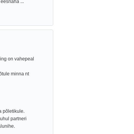
 eesnaha ...
ning on vahepeal
õtule minna nt
 põletikule.
puhul partneri
lunihe.