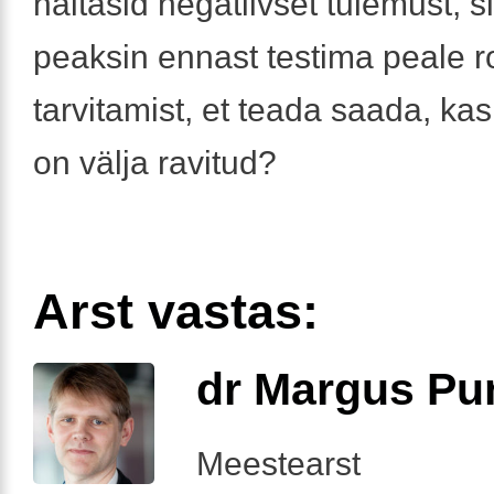
näitasid negatiivset tulemust, s
peaksin ennast testima peale 
tarvitamist, et teada saada, ka
on välja ravitud?
Arst vastas:
dr Margus Pu
Meestearst