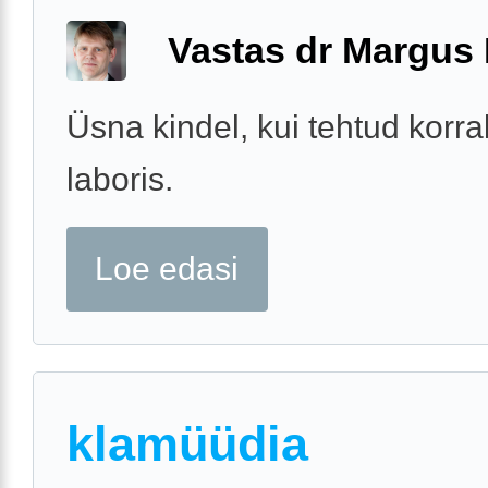
Vastas dr Margus
Üsna kindel, kui tehtud korra
laboris.
Loe edasi
klamüüdia