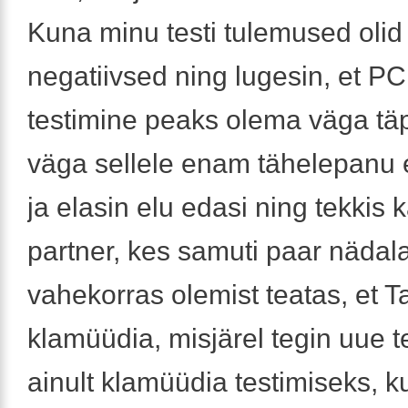
Kuna minu testi tulemused olid
negatiivsed ning lugesin, et P
testimine peaks olema väga täp
väga sellele enam tähelepanu 
ja elasin elu edasi ning tekkis 
partner, kes samuti paar nädal
vahekorras olemist teatas, et Ta
klamüüdia, misjärel tegin uue t
ainult klamüüdia testimiseks, k