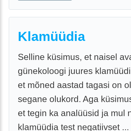
Klamüüdia
Selline küsimus, et naisel av
günekoloogi juures klamüüdi
et mõned aastad tagasi on o
segane olukord. Aga küsimus
et tegin ka analüüsid ja mul 
klamüüdia test negatiivset ...