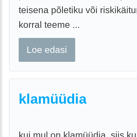
teisena põletiku või riskikäit
korral teeme ...
Loe edasi
klamüüdia
kui mul on klamüüdia, siis k