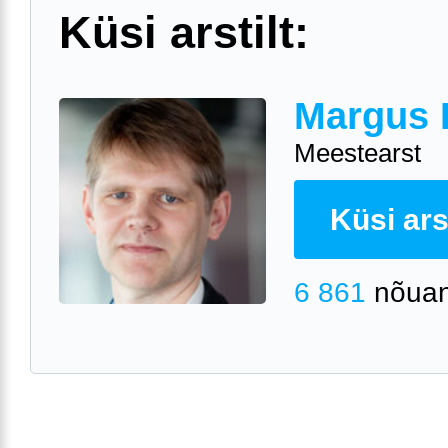
Küsi arstilt:
Margus 
Meestearst
Küsi arst
6 861
nõuan