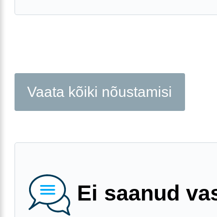
Vaata kõiki nõustamisi
Ei saanud va