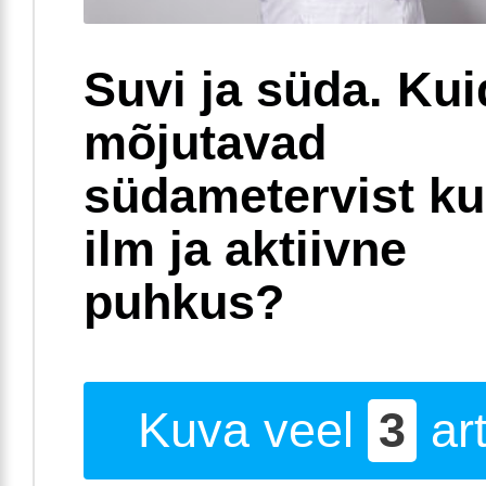
Suvi ja süda. Ku
mõjutavad
südametervist k
ilm ja aktiivne
puhkus?
Kuva veel
3
art