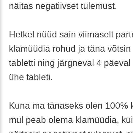
näitas negatiivset tulemust.
Hetkel nüüd sain viimaselt partn
klamüüdia rohud ja täna võtsi
tabletti ning järgneval 4 päeval
ühe tableti.
Kuna ma tänaseks olen 100% ki
mul peab olema klamüüdia, kuid