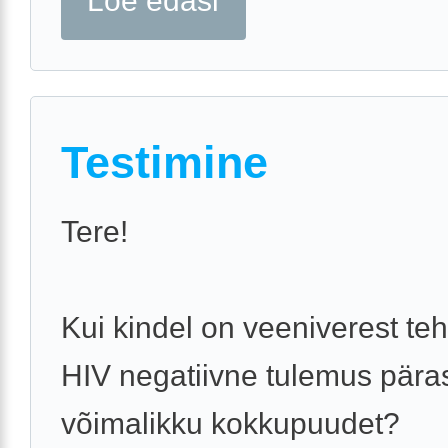
Loe edasi
Testimine
Tere!
Kui kindel on veeniverest teh
HIV negatiivne tulemus pära
võimalikku kokkupuudet?