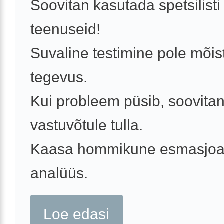
Soovitan kasutada spetsilisti
teenuseid!
Suvaline testimine pole mõist
tegevus.
Kui probleem püsib, soovita
vastuvõtule tulla.
Kaasa hommikune esmasjoa
analüüs.
Loe edasi