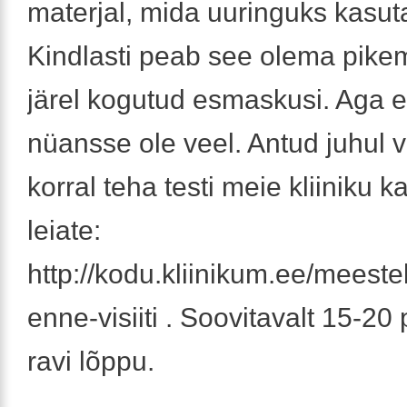
materjal, mida uuringuks kasut
Kindlasti peab see olema pike
järel kogutud esmaskusi. Aga e
nüansse ole veel. Antud juhul v
korral teha testi meie kliiniku 
leiate:
http://kodu.kliinikum.ee/meestek
enne-visiiti . Soovitavalt 15-2
ravi lõppu.