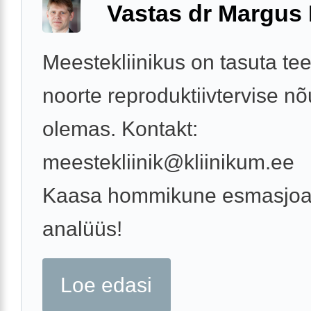
Vastas dr Margus
Meestekliinikus on tasuta te
noorte reproduktiivtervise n
olemas. Kontakt:
meestekliinik@kliinikum.ee
Kaasa hommikune esmasjoa
analüüs!
Loe edasi