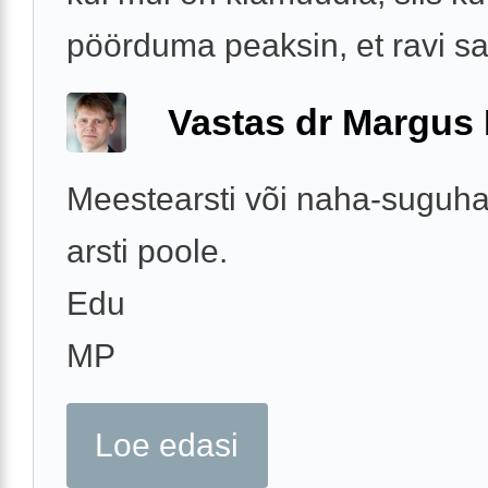
pöörduma peaksin, et ravi s
Vastas dr Margus
Meestearsti või naha-suguha
arsti poole.
Edu
MP
Loe edasi