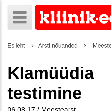
Esileht
Arsti nõuanded
Meeste
Klamüüdia
testimine
06.08.17 / Meestearst