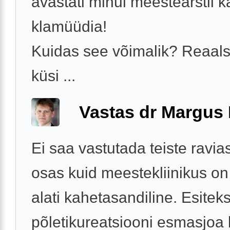
avastati minul meestearstil k
klamüüdia!
Kuidas see võimalik? Reaalse
küsi ...
Vastas dr Margus
Ei saa vastutada teiste ravia
osas kuid meestekliinikus on
alati kahetasandiline. Esite
põletikureatsiooni esmasjoa 