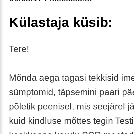
Külastaja küsib:
Tere!
Mõnda aega tagasi tekkisid ime
sümptomid, täpsemini paari p
põletik peenisel, mis seejärel j
kuid kindluse mõttes tegin Tes