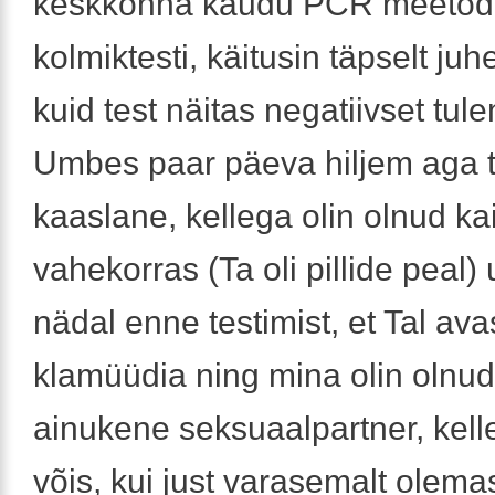
keskkonna kaudu PCR meetodi
kolmiktesti, käitusin täpselt juhe
kuid test näitas negatiivset tul
Umbes paar päeva hiljem aga 
kaaslane, kellega olin olnud ka
vahekorras (Ta oli pillide peal
nädal enne testimist, et Tal avas
klamüüdia ning mina olin olnud
ainukene seksuaalpartner, kellel
võis, kui just varasemalt olema