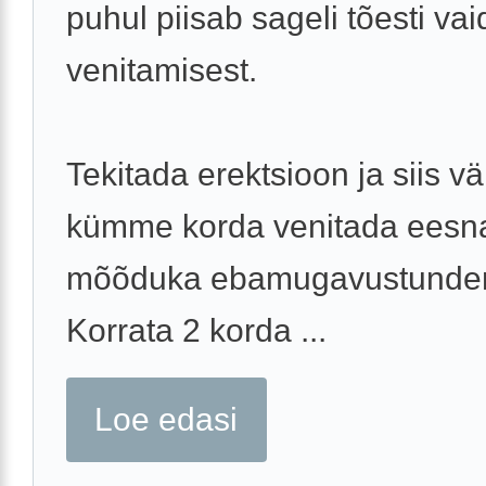
puhul piisab sageli tõesti vai
venitamisest.
Tekitada erektsioon ja siis v
kümme korda venitada eesn
mõõduka ebamugavustunden
Korrata 2 korda ...
Loe edasi