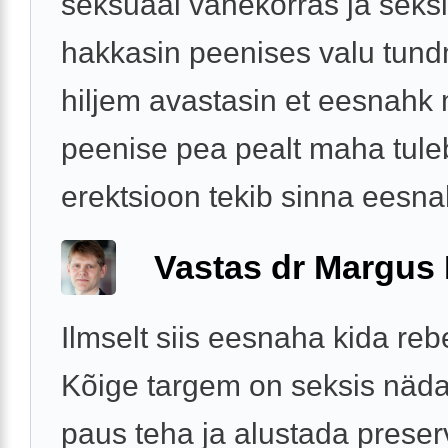
seksuaal vahekorras ja seksi
hakkasin peenises valu tund
hiljem avastasin et eesnahk 
peenise pea pealt maha tule
erektsioon tekib sinna eesnah
Vastas dr Margus
Ilmselt siis eesnaha kida reb
Kõige targem on seksis näd
paus teha ja alustada preserv