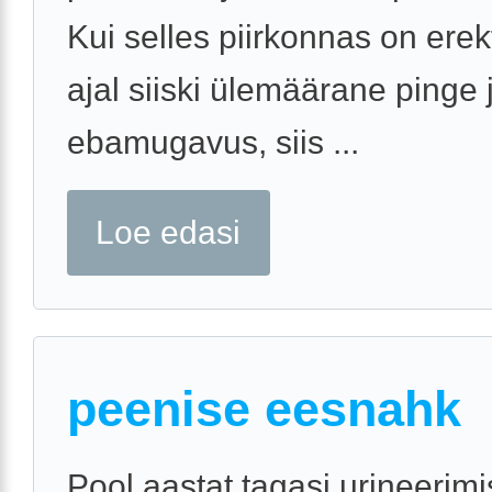
Kui selles piirkonnas on erek
ajal siiski ülemäärane pinge 
ebamugavus, siis ...
Loe edasi
peenise eesnahk
Pool aastat tagasi urineerimi