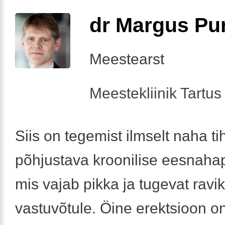
dr Margus Pu
Meestearst
Meestekliinik Tartus 
Siis on tegemist ilmselt naha t
põhjustava kroonilise eesnahap
mis vajab pikka ja tugevat ravik
vastuvõtule. Öine erektsioon o