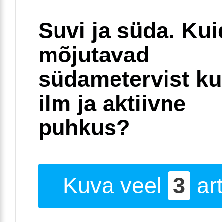
Suvi ja süda. Ku
mõjutavad
südametervist k
ilm ja aktiivne
puhkus?
Kuva veel
3
art