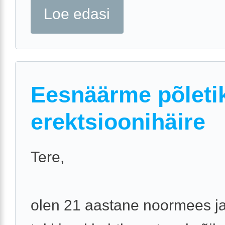
Loe edasi
Eesnäärme põleti
erektsioonihäire
Tere,
olen 21 aastane noormees j