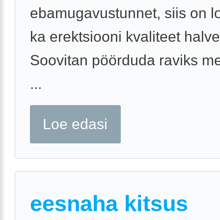
ebamugavustunnet, siis on l
ka erektsiooni kvaliteet halv
Soovitan pöörduda raviks me
...
Loe edasi
eesnaha kitsus