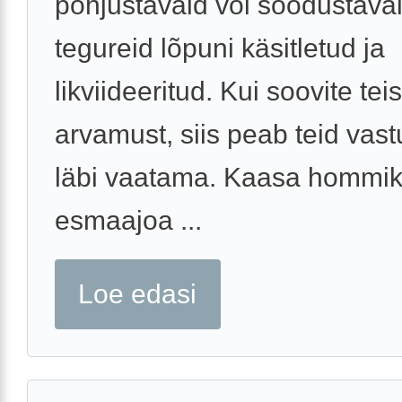
põhjustavaid või soodustava
tegureid lõpuni käsitletud ja
likviideeritud. Kui soovite teis
arvamust, siis peab teid vas
läbi vaatama. Kaasa hommi
esmaajoa ...
Loe edasi