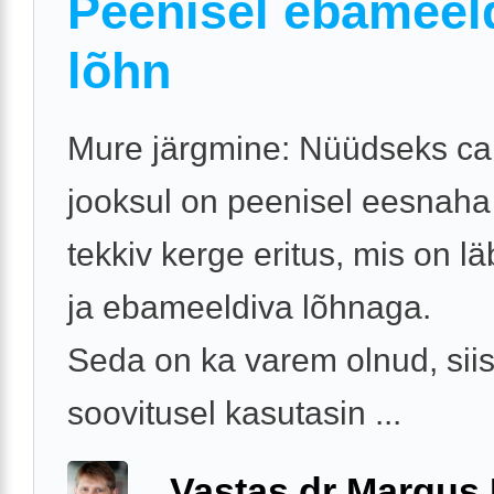
Peenisel ebameel
lõhn
Mure järgmine: Nüüdseks ca
jooksul on peenisel eesnaha 
tekkiv kerge eritus, mis on lä
ja ebameeldiva lõhnaga.
Seda on ka varem olnud, siis
soovitusel kasutasin ...
Vastas dr Margus