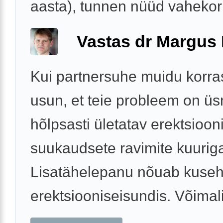
aasta), tunnen nüüd vahekorr
Vastas dr Margus
Kui partnersuhe muidu korras
usun, et teie probleem on ü
hõlpsasti ületatav erektsioon
suukaudsete ravimite kuurig
Lisatähelepanu nõuab kuseh
erektsiooniseisundis. Võimalik