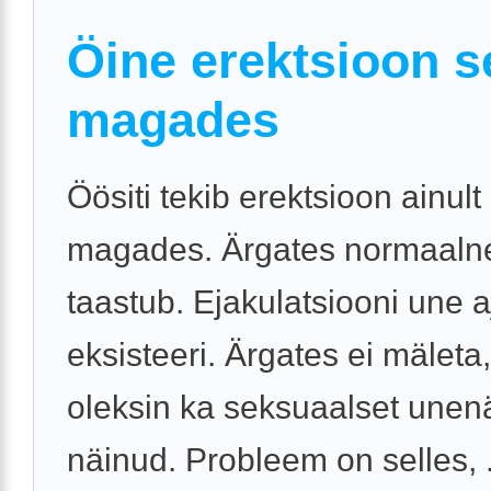
Öine erektsioon se
magades
Öösiti tekib erektsioon ainult s
magades. Ärgates normaalne
taastub. Ejakulatsiooni une aj
eksisteeri. Ärgates ei mäleta,
oleksin ka seksuaalset unen
näinud. Probleem on selles, .