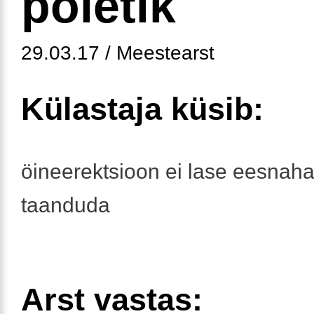
põletik
29.03.17 / Meestearst
Külastaja küsib:
öineerektsioon ei lase eesnaha 
taanduda
Arst vastas: