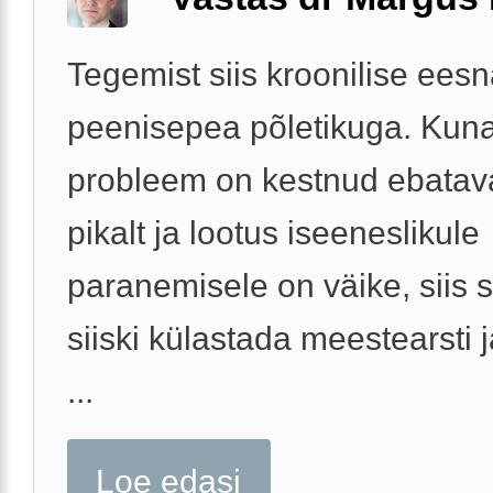
Tegemist siis kroonilise eesn
peenisepea põletikuga. Kun
probleem on kestnud ebatava
pikalt ja lootus iseeneslikule
paranemisele on väike, siis 
siiski külastada meestearsti 
...
Loe edasi