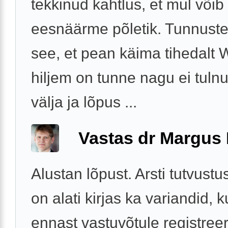
tekkinud kahtlus, et mul võib 
eesnäärme põletik. Tunnust
see, et pean käima tihedalt 
hiljem on tunne nagu ei tulnu
välja ja lõpus ...
Vastas dr Margus
Alustan lõpust. Arsti tutvustu
on alati kirjas ka variandid, 
ennast vastuvõtule registreer