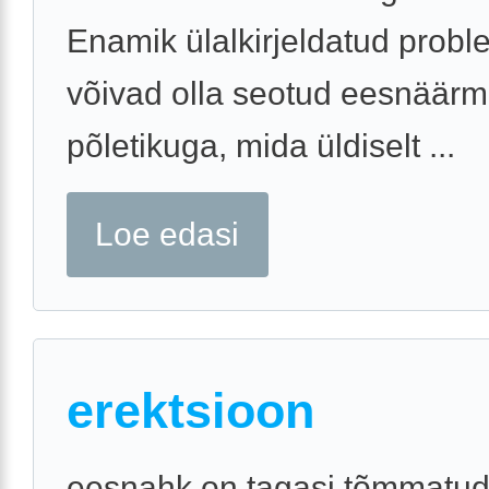
Enamik ülalkirjeldatud prob
võivad olla seotud eesnäär
põletikuga, mida üldiselt ...
Loe edasi
erektsioon
eesnahk on tagasi tõmmatud,