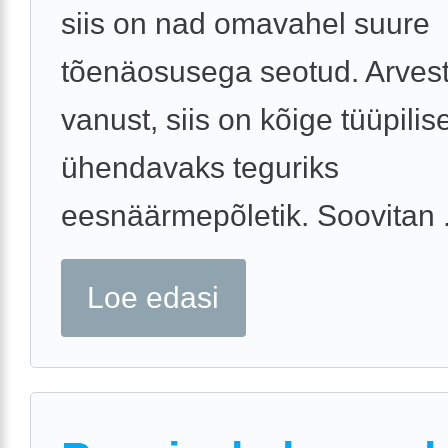
siis on nad omavahel suure
tõenäosusega seotud. Arves
vanust, siis on kõige tüüpili
ühendavaks teguriks
eesnäärmepõletik. Soovitan .
Loe edasi