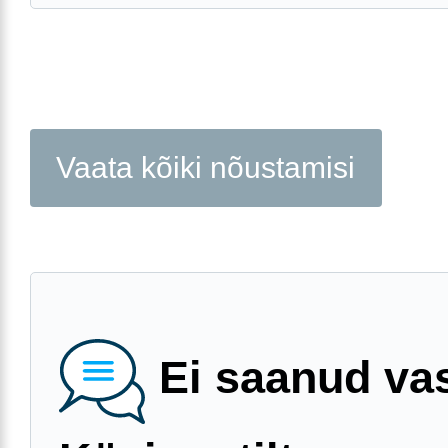
Vaata kõiki nõustamisi
Ei saanud va