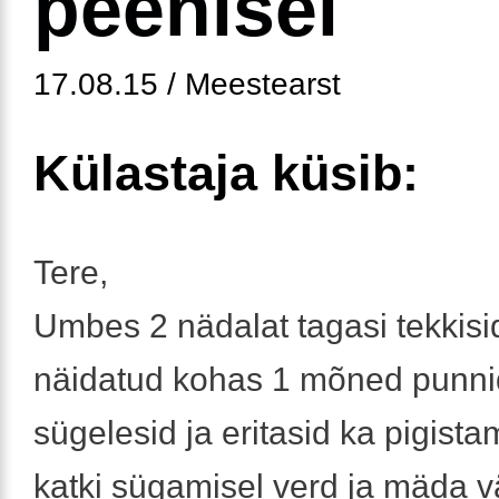
peenisel
17.08.15 / Meestearst
Külastaja küsib:
Tere,
Umbes 2 nädalat tagasi tekkisid
näidatud kohas 1 mõned punni
sügelesid ja eritasid ka pigista
katki sügamisel verd ja mäda 