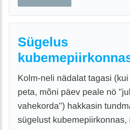
Sügelus
kubemepiirkonna
Kolm-neli nädalat tagasi (kui
peta, mõni päev peale nö "ju
vahekorda") hakkasin tundm
sügelust kubemepiirkonnas, m