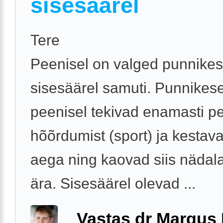
sisesäärel
Tere
Peenisel on valged punnikes
sisesäärel samuti. Punnikes
peenisel tekivad enamasti p
hõõrdumist (sport) ja kesta
aega ning kaovad siis nädal
ära. Sisesäärel olevad ...
Vastas dr Margus