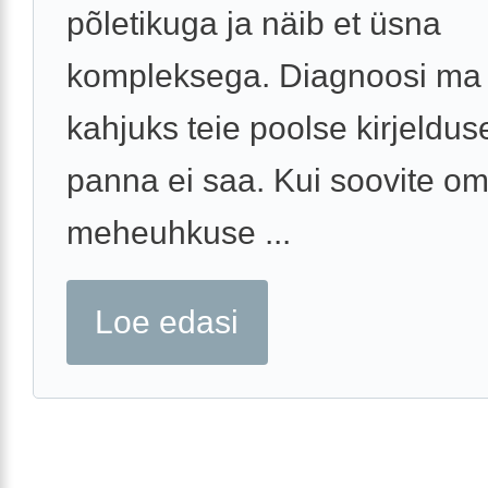
põletikuga ja näib et üsna
kompleksega. Diagnoosi ma
kahjuks teie poolse kirjeldus
panna ei saa. Kui soovite o
meheuhkuse ...
Loe edasi