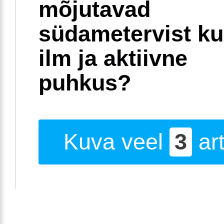
mõjutavad
südametervist k
ilm ja aktiivne
puhkus?
Kuva veel
3
art