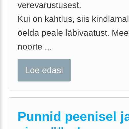
verevarustusest.
Kui on kahtlus, siis kindlama
öelda peale läbivaatust. Mees
noorte ...
Loe edasi
Punnid peenisel j