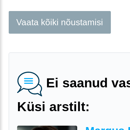
Vaata kõiki nõustamisi
Ei saanud va
Küsi arstilt: