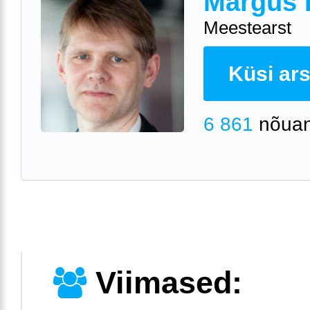
Margus 
Meestearst
Küsi arst
6 861
nõuan
Viimased: