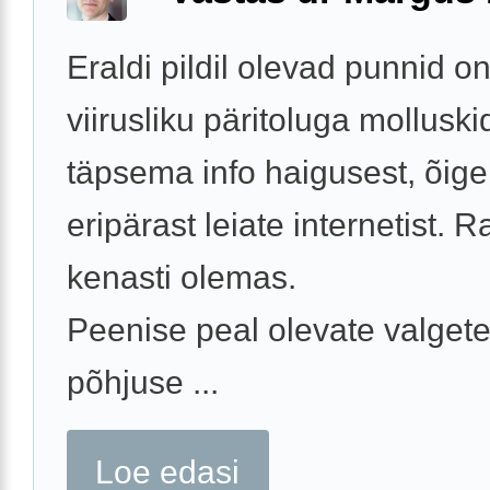
Eraldi pildil olevad punnid on
viirusliku päritoluga molluski
täpsema info haigusest, õige
eripärast leiate internetist. R
kenasti olemas.
Peenise peal olevate valget
põhjuse ...
Loe edasi