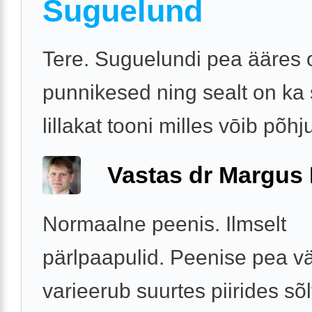
Suguelund
Tere. Suguelundi pea ääres 
punnikesed ning sealt on ka s
lillakat tooni milles vōib põhju
Vastas dr Margus
Normaalne peenis. Ilmselt
pärlpaapulid. Peenise pea v
varieerub suurtes piirides sõl