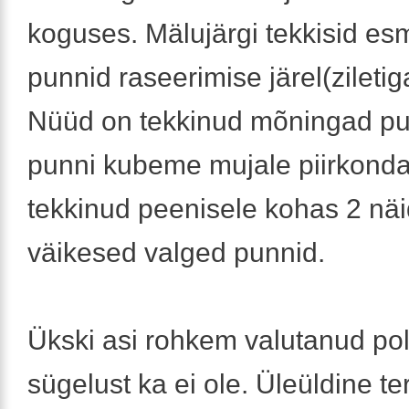
koguses. Mälujärgi tekkisid e
punnid raseerimise järel(ziletig
Nüüd on tekkinud mõningad p
punni kubeme mujale piirkonda 
tekkinud peenisele kohas 2 nä
väikesed valged punnid.
Ükski asi rohkem valutanud pol
sügelust ka ei ole. Üleüldine te