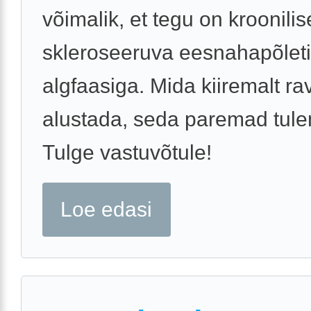
võimalik, et tegu on kroonilis
skleroseeruva eesnahapõlet
algfaasiga. Mida kiiremalt rav
alustada, seda paremad tul
Tulge vastuvõtule!
Loe edasi