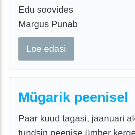
Edu soovides
Margus Punab
Loe edasi
Mügarik peenisel
Paar kuud tagasi, jaanuari a
tundsin peenise ümber kerge