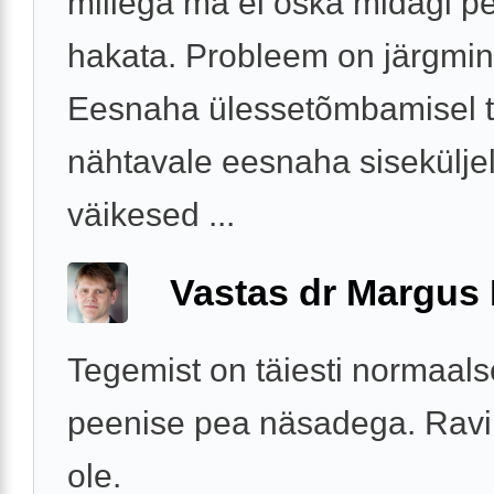
millega ma ei oska midagi p
hakata. Probleem on järgmin
Eesnaha ülessetõmbamisel 
nähtavale eesnaha sisekülje
väikesed ...
Vastas dr Margus
Tegemist on täiesti normaals
peenise pea näsadega. Ravi 
ole.