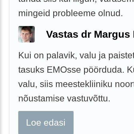
mingeid probleeme olnud.
Vastas dr Margus
Kui on palavik, valu ja paistet
tasuks EMOsse pöörduda. Kui
valu, siis meestekliiniku noor
nõustamise vastuvõttu.
Loe edasi