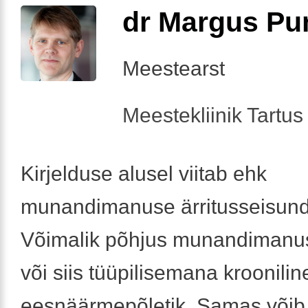
dr Margus Pu
Meestearst
Meestekliinik Tartus 
Kirjelduse alusel viitab ehk
munandimanuse ärritusseisundi
Võimalik põhjus munandimanus
või siis tüüpilisemana kroonilin
eesnäärmepõletik. Samas võib 