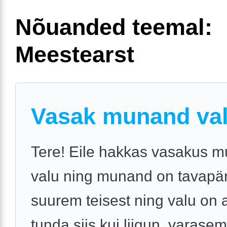
Nõuanded teemal:
Meestearst
Vasak munand va
Tere! Eile hakkas vasakus 
valu ning munand on tavapä
suurem teisest ning valu on a
tunda siis kui liigun, varasem