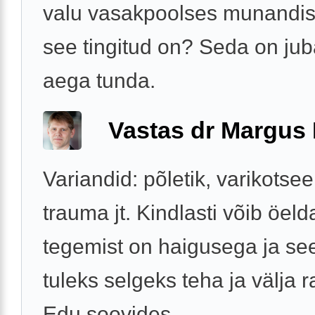
valu vasakpoolses munandis,
see tingitud on? Seda on ju
aega tunda.
Vastas dr Margus
Variandid: põletik, varikotsee
trauma jt. Kindlasti võib öelda
tegemist on haigusega ja se
tuleks selgeks teha ja välja r
Edu soovides