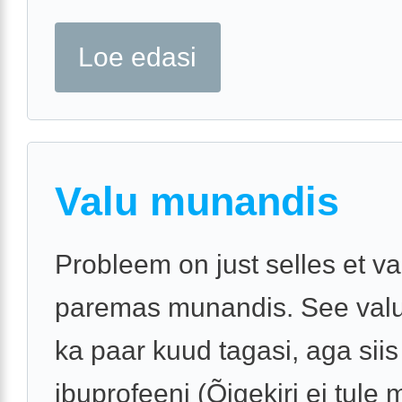
Loe edasi
Valu munandis
Probleem on just selles et v
paremas munandis. See valu
ka paar kuud tagasi, aga siis
ibuprofeeni (Õigekiri ei tule