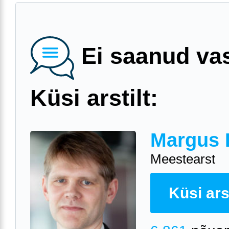
Ei saanud va
Küsi arstilt:
Margus 
Meestearst
Küsi arst