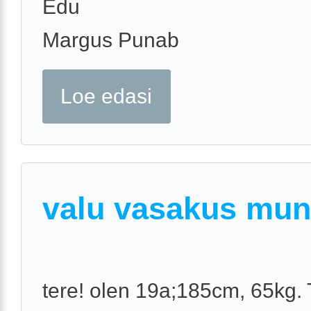
Edu
Margus Punab
Loe edasi
valu vasakus mun
tere! olen 19a;185cm, 65kg.