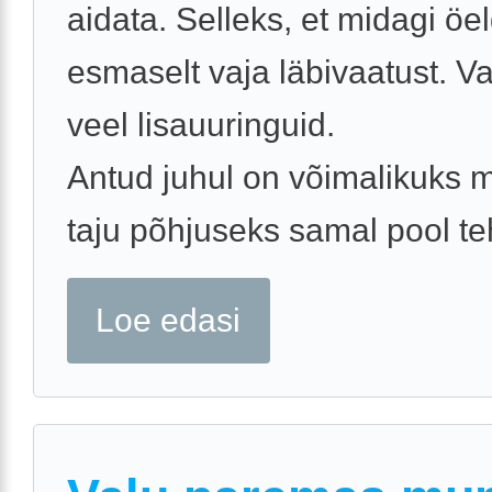
aidata. Selleks, et midagi öe
esmaselt vaja läbivaatust. V
veel lisauuringuid.
Antud juhul on võimalikuks
taju põhjuseks samal pool teh
Loe edasi