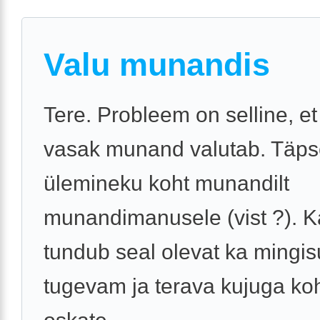
Valu munandis
Tere. Probleem on selline, e
vasak munand valutab. Täps
ülemineku koht munandilt
munandimanusele (vist ?). 
tundub seal olevat ka mingi
tugevam ja terava kujuga koh