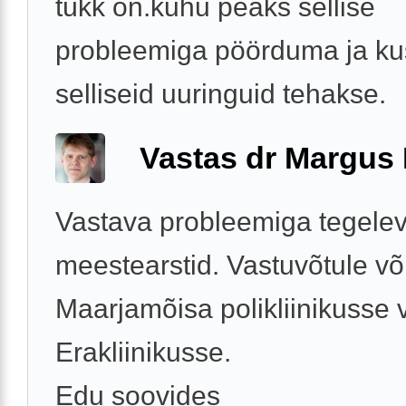
tükk on.kuhu peaks sellise
probleemiga pöörduma ja kus
selliseid uuringuid tehakse.
Vastas dr Margus
Vastava probleemiga tegele
meestearstid. Vastuvõtule või
Maarjamõisa polikliinikusse 
Erakliinikusse.
Edu soovides