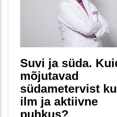
Suvi ja süda. Ku
mõjutavad
südametervist k
ilm ja aktiivne
puhkus?