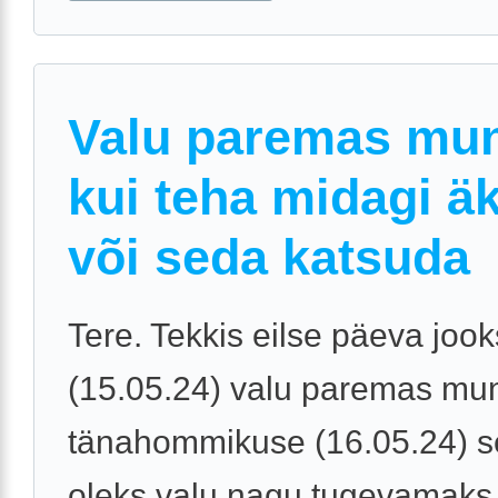
Valu paremas mu
kui teha midagi äki
või seda katsuda
Tere. Tekkis eilse päeva jook
(15.05.24) valu paremas mu
tänahommikuse (16.05.24) s
oleks valu nagu tugevamaks 