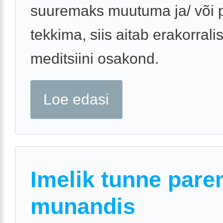
suuremaks muutuma ja/ või p
tekkima, siis aitab erakorrali
meditsiini osakond.
Loe edasi
Imelik tunne par
munandis