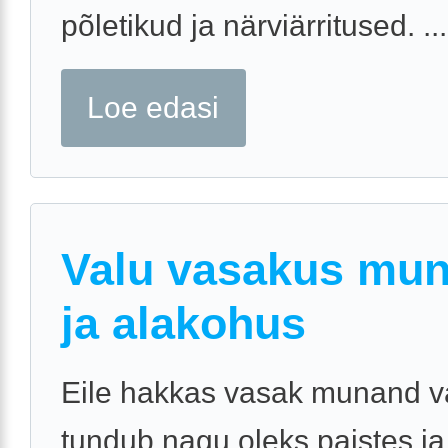
põletikud ja närviärritused. ...
Loe edasi
Valu vasakus mun
ja alakohus
Eile hakkas vasak munand v
tundub nagu oleks paistes j