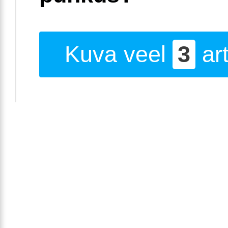
Kuva veel
3
art