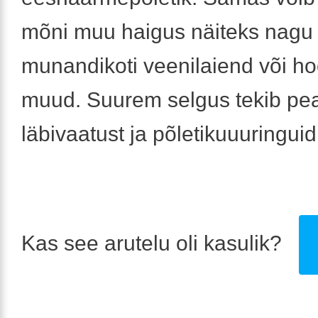
mõni muu haigus näiteks nagu
munandikoti veenilaiend või ho
muud. Suurem selgus tekib pe
läbivaatust ja põletikuuuringuid
Kas see arutelu oli kasulik?