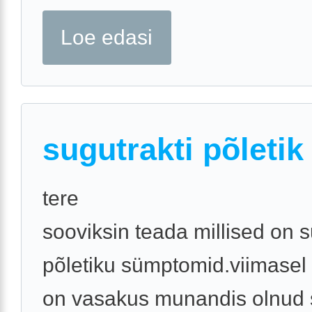
Loe edasi
sugutrakti põletik
tere
sooviksin teada millised on s
põletiku sümptomid.viimasel
on vasakus munandis olnud s