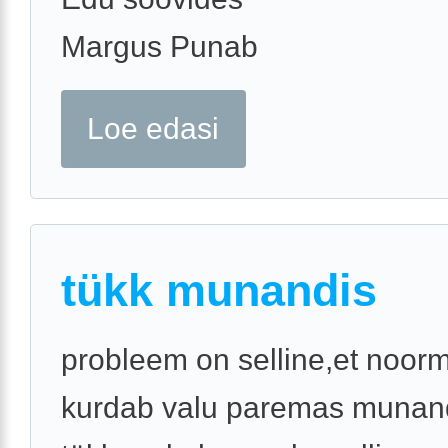
Margus Punab
Loe edasi
tükk munandis
probleem on selline,et noor
kurdab valu paremas munand