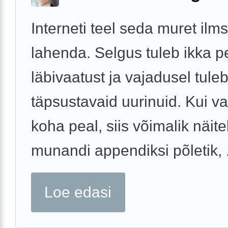
Interneti teel seda muret ilms
lahenda. Selgus tuleb ikka p
läbivaatust ja vajadusel tule
täpsustavaid uurinuid. Kui v
koha peal, siis võimalik näit
munandi appendiksi põletik, .
Loe edasi