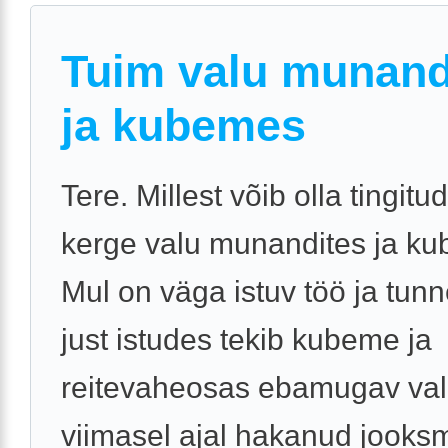
Tuim valu munand
ja kubemes
Tere. Millest võib olla tingitu
kerge valu munandites ja k
Mul on väga istuv töö ja tun
just istudes tekib kubeme ja
reitevaheosas ebamugav val
viimasel ajal hakanud jooksm