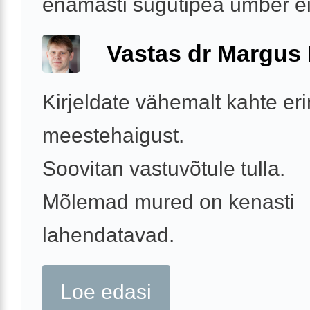
enamasti sugutipea ümber ei
Vastas dr Margus
Kirjeldate vähemalt kahte er
meestehaigust.
Soovitan vastuvõtule tulla.
Mõlemad mured on kenasti
lahendatavad.
Loe edasi