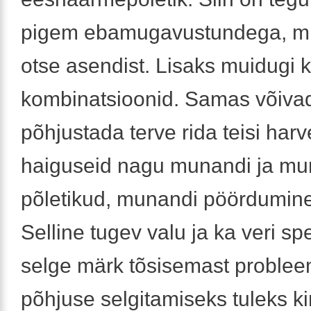
pigem ebamugavustundega, mis
otse asendist. Lisaks muidugi 
kombinatsioonid. Samas võivad
põhjustada terve rida teisi har
haiguseid nagu munandi ja m
põletikud, munandi pöördumine
Selline tugev valu ja ka veri s
selge märk tõsisemast probleem
põhjuse selgitamiseks tuleks kin