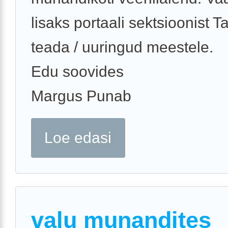
lisaks portaali sektsioonist T
teada / uuringud meestele.
Edu soovides
Margus Punab
Loe edasi
valu munandites