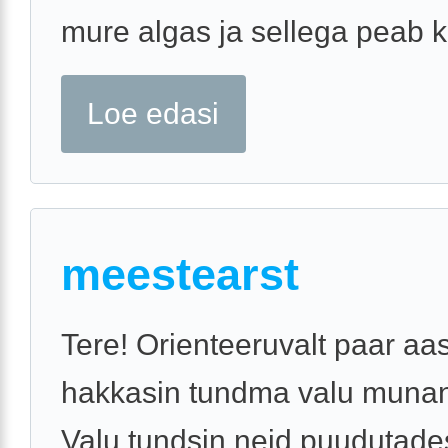
mure algas ja sellega peab kin
Loe edasi
meestearst
Tere! Orienteeruvalt paar aas
hakkasin tundma valu munan
Valu tundsin neid puudutades