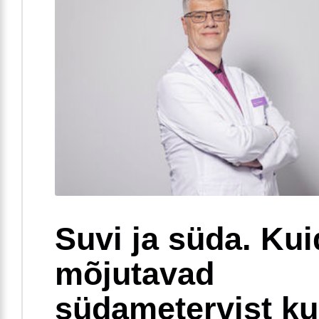
Suvi ja süda. Ku
mõjutavad
südametervist k