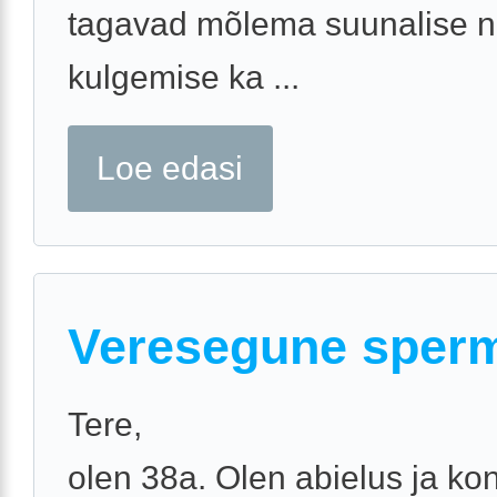
tagavad mõlema suunalise na
kulgemise ka ...
Loe edasi
Veresegune sper
Tere,
olen 38a. Olen abielus ja ko