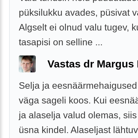
püksilukku avades, püsivat va
Algselt ei olnud valu tugev, k
tasapisi on selline ...
Vastas dr Margus
Selja ja eesnäärmehaigused
väga sageli koos. Kui eesnä
ja alaselja valud olemas, sii
üsna kindel. Alaseljast lähtu