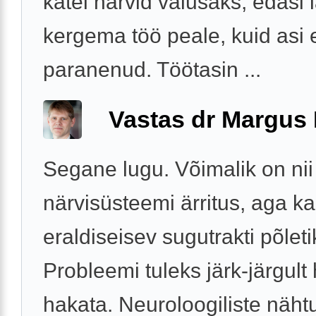
kätel närvid valusaks, edasi 
kergema töö peale, kuid asi 
paranenud. Töötasin ...
Vastas dr Margus
Segane lugu. Võimalik on nii
närvisüsteemi ärritus, aga ka
eraldiseisev sugutrakti põleti
Probleemi tuleks järk-järgul
hakata. Neuroloogiliste näh