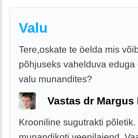
Valu
Tere,oskate te öelda mis võib
põhjuseks vahelduva eduga 
valu munandites?
Vastas dr Margus
Krooniline sugutrakti põletik
munandikoti veenilaiend. V