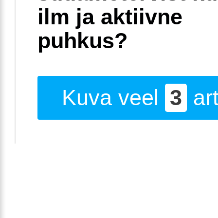
ilm ja aktiivne
puhkus?
Kuva veel
3
art