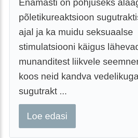
Enamasti on põhjuseks alaä
põletikureaktsioon sugutrakti
ajal ja ka muidu seksuaalse
stimulatsiooni käigus läheva
munanditest liikvele seemne
koos neid kandva vedelikuga
sugutrakt ...
Loe edasi