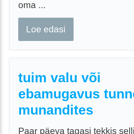
oma ...
Loe edasi
tuim valu või
ebamugavus tunn
munandites
Paar päeva tagasi tekkis sell