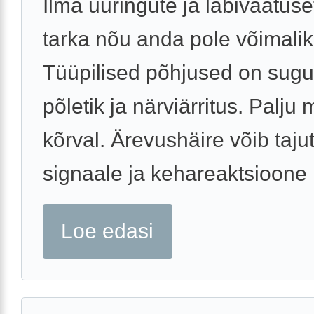
Ilma uuringute ja läbivaatuse
tarka nõu anda pole võimalik
Tüüpilised põhjused on sugut
põletik ja närviärritus. Palju
kõrval. Ärevushäire võib taju
signaale ja kehareaktsioone .
Loe edasi