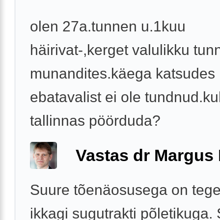
olen 27a.tunnen u.1kuu
häirivat-,kerget valulikku tun
munandites.käega katsudes 
ebatavalist ei ole tundnud.ku
tallinnas pöörduda?
Vastas dr Margus
Suure tõenäosusega on tege
ikkagi sugutrakti põletikuga.