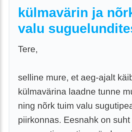
külmavärin ja nõr
valu suguelundite
Tere,
selline mure, et aeg-ajalt käi
külmavärina laadne tunne m
ning nõrk tuim valu sugutipe
piirkonnas. Eesnahk on suht 