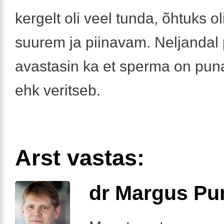
kergelt oli veel tunda, õhtuks ol
suurem ja piinavam. Neljandal
avastasin ka et sperma on puna
ehk veritseb.
Arst vastas:
dr Margus Pu