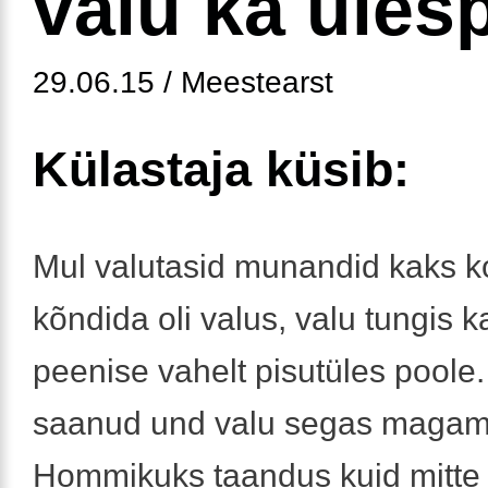
valu ka üles
29.06.15 / Meestearst
Külastaja küsib:
Mul valutasid munandid kaks 
kõndida oli valus, valu tungis k
peenise vahelt pisutüles poole.
saanud und valu segas magami
Hommikuks taandus kuid mitte l