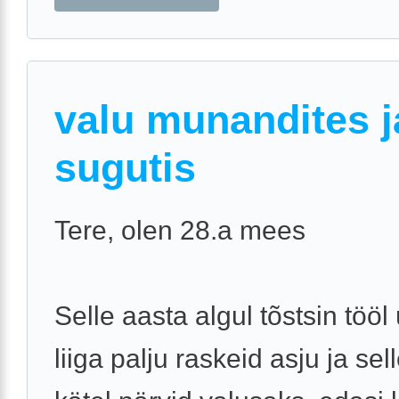
valu munandites j
sugutis
Tere, olen 28.a mees
Selle aasta algul tõstsin töö
liiga palju raskeid asju ja sell