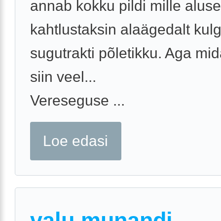
annab kokku pildi mille aluse
kahtlustaksin alaägedalt kul
sugutrakti põletikku. Aga mid
siin veel...
Vereseguse ...
Loe edasi
valu munandi