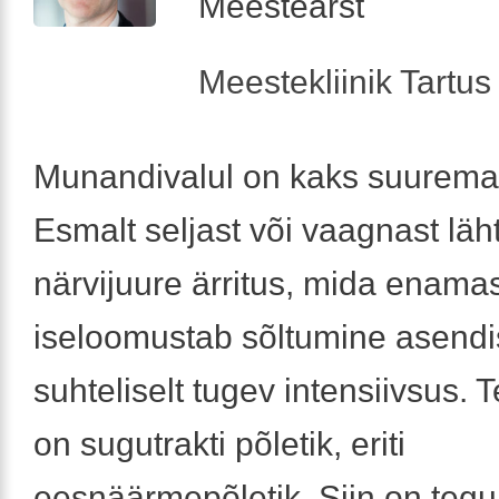
Meestearst
Meestekliinik Tartus 
Munandivalul on kaks suuremat
Esmalt seljast või vaagnast läh
närvijuure ärritus, mida enamas
iseloomustab sõltumine asendis
suhteliselt tugev intensiivsus. 
on sugutrakti põletik, eriti
eesnäärmepõletik. Siin on teg