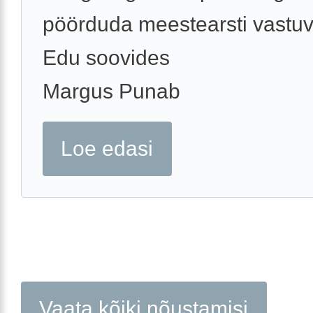
pöörduda meestearsti vastuv
Edu soovides
Margus Punab
Loe edasi
Vaata kõiki nõustamisi