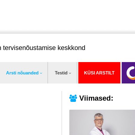
im tervisenõustamise keskkond
Arsti nõuanded
Testid
KÜSI ARSTILT
Viimased: