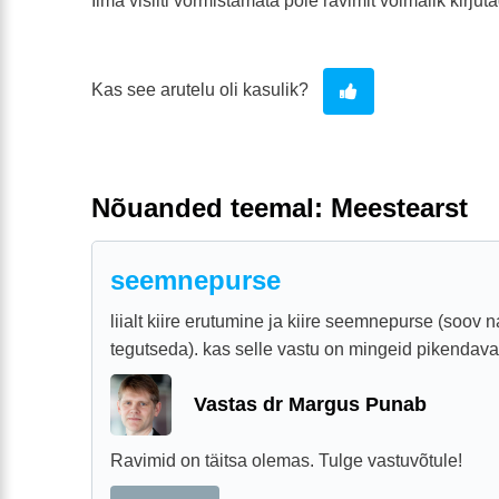
Ilma visiiti vormistamata pole ravimit võimalik kirjut
Kas see arutelu oli kasulik?
Nõuanded teemal: Meestearst
seemnepurse
liialt kiire erutumine ja kiire seemnepurse (soov 
tegutseda). kas selle vastu on mingeid pikenda
Vastas dr Margus Punab
Ravimid on täitsa olemas. Tulge vastuvõtule!