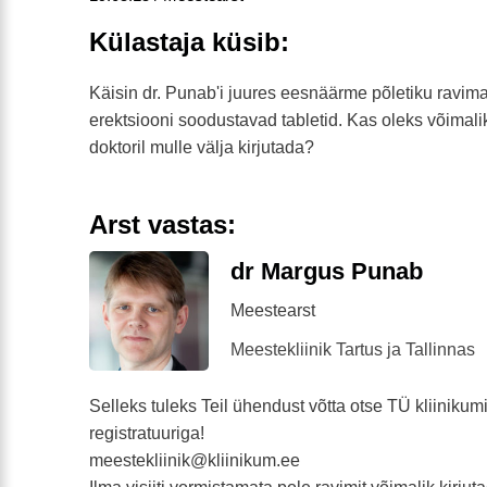
Külastaja küsib:
Käisin dr. Punab'i juures eesnäärme põletiku ravimas
erektsiooni soodustavad tabletid. Kas oleks võimalik
doktoril mulle välja kirjutada?
Arst vastas:
dr Margus Punab
Meestearst
Meestekliinik Tartus ja Tallinnas
Selleks tuleks Teil ühendust võtta otse TÜ kliinikum
registratuuriga!
meestekliinik@kliinikum.ee