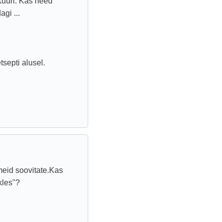
 kuuri. Kas need
gi ...
tsepti alusel.
meid soovitate.Kas
kles"?