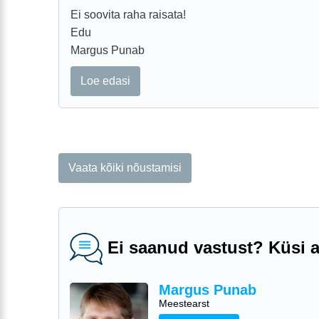
Ei soovita raha raisata!
Edu
Margus Punab
Loe edasi
Vaata kõiki nõustamisi
Ei saanud vastust? Küsi ar
Margus Punab
Meestearst