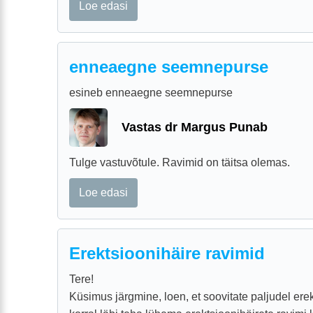
Loe edasi
enneaegne seemnepurse
esineb enneaegne seemnepurse
Vastas dr Margus Punab
Tulge vastuvõtule. Ravimid on täitsa olemas.
Loe edasi
Erektsioonihäire ravimid
Tere!
Küsimus järgmine, loen, et soovitate paljudel er