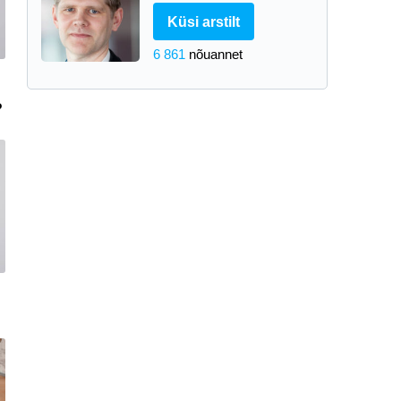
Küsi arstilt
6 861
nõuannet
?