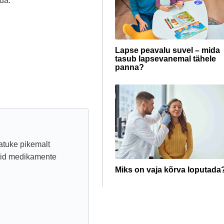
ada.
Lapse peavalu suvel – mida
tasub lapsevanemal tähele
panna?
natuke pikemalt
vaid medikamente
Miks on vaja kõrva loputada