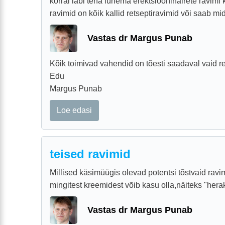
korral läbi teha lühema erektsioonihäirete ravimi
ravimid on kõik kallid retseptiravimid või saab mida
Vastas dr Margus Punab
Kõik toimivad vahendid on tõesti saadaval vaid re
Edu
Margus Punab
Loe edasi
teised ravimid
Millised käsimüügis olevad potentsi tõstvaid ravi
mingitest kreemidest võib kasu olla,näiteks "hera
Vastas dr Margus Punab