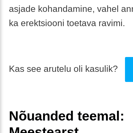
asjade kohandamine, vahel a
ka erektsiooni toetava ravimi.
Kas see arutelu oli kasulik?
Nõuanded teemal:
Meestearst