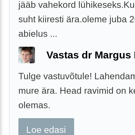
jääb vahekord lühikeseks.Ku
suht kiiresti ära.oleme juba 
abielus ...
Vastas dr Margus
Tulge vastuvõtule! Lahendam
mure ära. Head ravimid on k
olemas.
Loe edasi