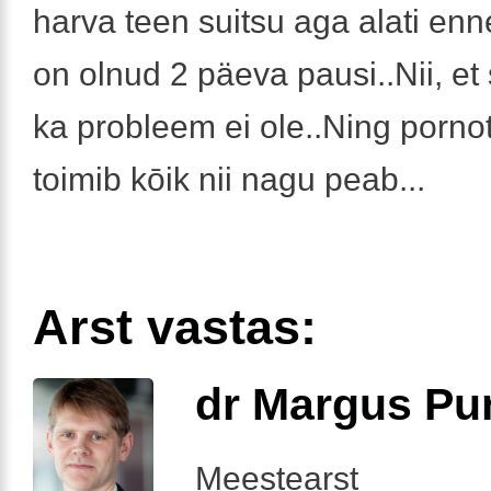
harva teen suitsu aga alati enn
on olnud 2 päeva pausi..Nii, et 
ka probleem ei ole..Ning porno
toimib kōik nii nagu peab...
Arst vastas:
dr Margus Pu
Meestearst