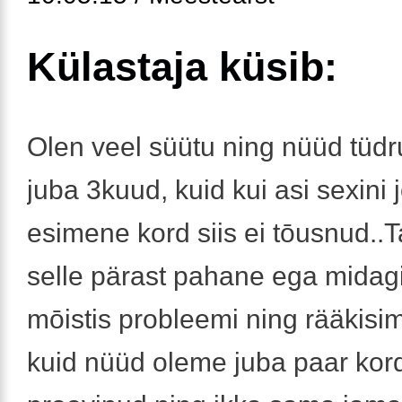
Külastaja küsib:
Olen veel süütu ning nüüd tüd
juba 3kuud, kuid kui asi sexini 
esimene kord siis ei tōusnud..
selle pärast pahane ega midag
mōistis probleemi ning rääkisim
kuid nüüd oleme juba paar kor