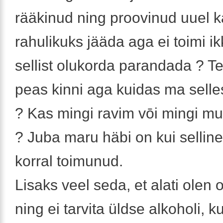
rääkinud ning proovinud uuel k
rahulikuks jääda aga ei toimi i
sellist olukorda parandada ? Te
peas kinni aga kuidas ma selle
? Kas mingi ravim vōi mingi m
? Juba maru häbi on kui selline
korral toimunud.
Lisaks veel seda, et alati olen 
ning ei tarvita üldse alkoholi, k