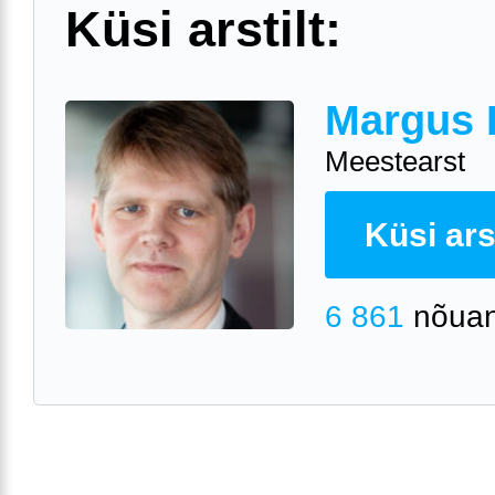
Küsi arstilt:
Margus 
Meestearst
Küsi arst
6 861
nõuan