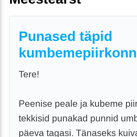
Punased täpid
kumbemepiirkonn
Tere!
Peenise peale ja kubeme pii
tekkisid punakad punnid umb
päeva tagasi. Tänaseks kuiv