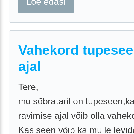
Loe edasi
Vahekord tupese
ajal
Tere,
mu sõbrataril on tupeseen,ka
ravimise ajal võib olla vahek
Kas seen võib ka mulle levi