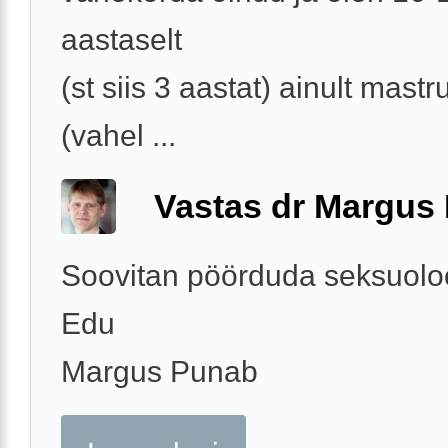
aastaselt
(st siis 3 aastat) ainult mast
(vahel ...
Vastas dr Margus
Soovitan pöörduda seksuoloo
Edu
Margus Punab