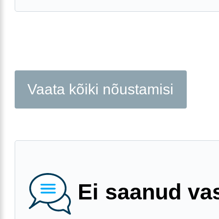
Vaata kõiki nõustamisi
Ei saanud va