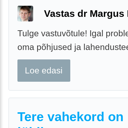
Vastas dr Margus
Tulge vastuvõtule! Igal probl
oma põhjused ja lahenduste
Loe edasi
Tere vahekord on 