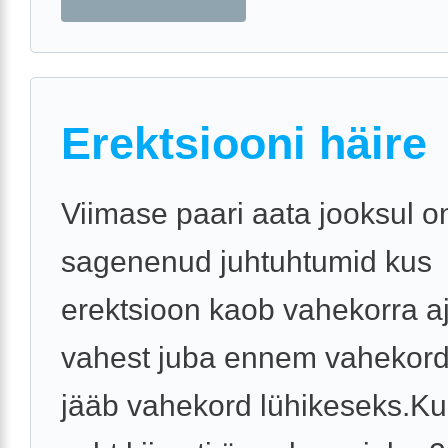
Erektsiooni häire
Viimase paari aata jooksul o
sagenenud juhtuhtumid kus
erektsioon kaob vahekorra aj
vahest juba ennem vahekorda
jääb vahekord lühikeseks.Ku