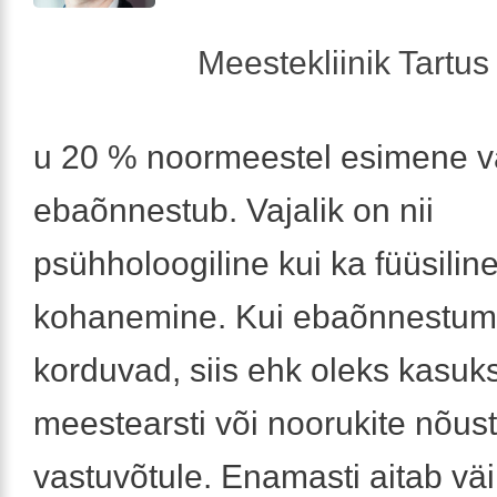
Meestekliinik Tartus 
u 20 % noormeestel esimene 
ebaõnnestub. Vajalik on nii
psühholoogiline kui ka füüsilin
kohanemine. Kui ebaõnnestum
korduvad, siis ehk oleks kasuks
meestearsti või noorukite nõus
vastuvõtule. Enamasti aitab vä