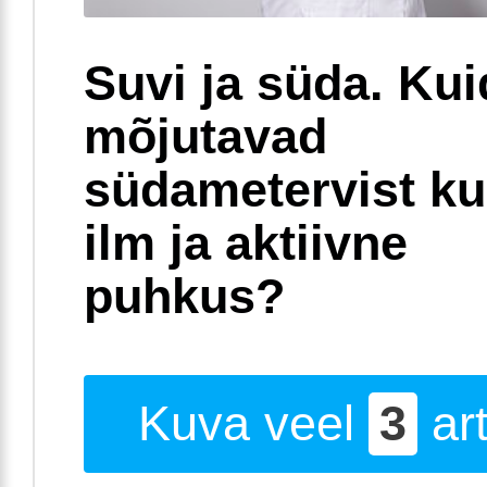
Suvi ja süda. Ku
mõjutavad
südametervist k
ilm ja aktiivne
puhkus?
Kuva veel
3
art