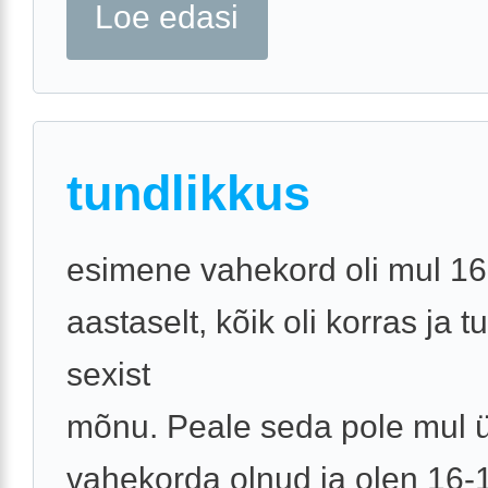
Loe edasi
tundlikkus
esimene vahekord oli mul 16
aastaselt, kõik oli korras ja t
sexist
mõnu. Peale seda pole mul ü
vahekorda olnud ja olen 16-