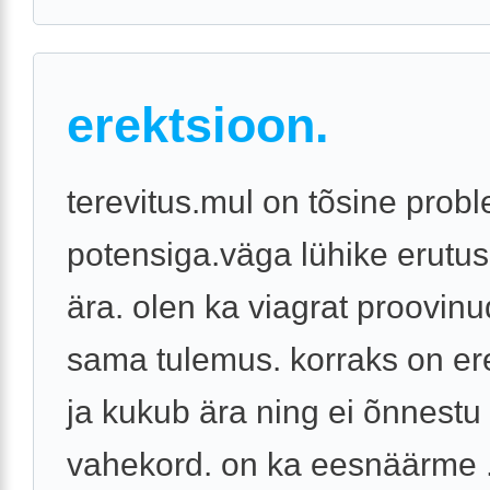
erektsioon.
terevitus.mul on tõsine prob
potensiga.väga lühike erutus
ära. olen ka viagrat proovinu
sama tulemus. korraks on er
ja kukub ära ning ei õnnestu
vahekord. on ka eesnäärme .