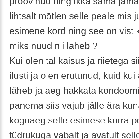
proovinud ning ikka sama jam
lihtsalt mōtlen selle peale mis 
esimene kord ning see on vist 
miks nüüd nii läheb ?
Kui olen tal kaisus ja riietega s
ilusti ja olen erutunud, kuid kui
läheb ja aeg hakkata kondoomi
panema siis vajub jälle ära ku
koguaeg selle esimese korra pe
tüdrukuga vabalt ja avatult sell