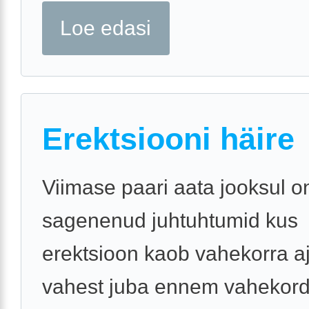
Loe edasi
Erektsiooni häire
Viimase paari aata jooksul o
sagenenud juhtuhtumid kus
erektsioon kaob vahekorra aj
vahest juba ennem vahekorda