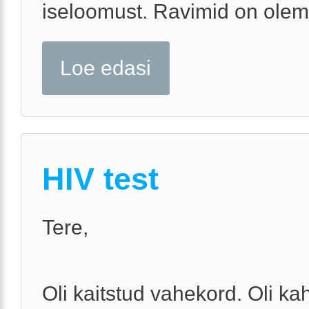
iseloomust. Ravimid on olem
Loe edasi
HIV test
Tere,
Oli kaitstud vahekord. Oli kah