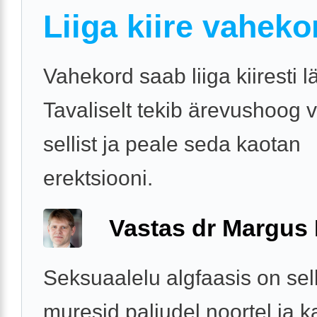
Liiga kiire vaheko
Vahekord saab liiga kiiresti lä
Tavaliselt tekib ärevushoog 
sellist ja peale seda kaotan
erektsiooni.
Vastas dr Margus
Seksuaalelu algfaasis on sell
muresid paljudel noortel ja k