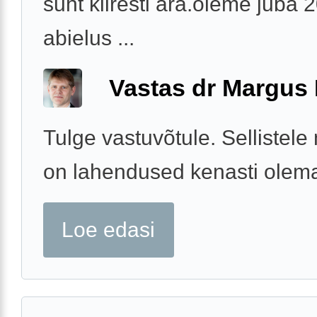
suht kiiresti ära.oleme juba 
abielus ...
Vastas dr Margus
Tulge vastuvõtule. Sellistel
on lahendused kenasti olem
Loe edasi