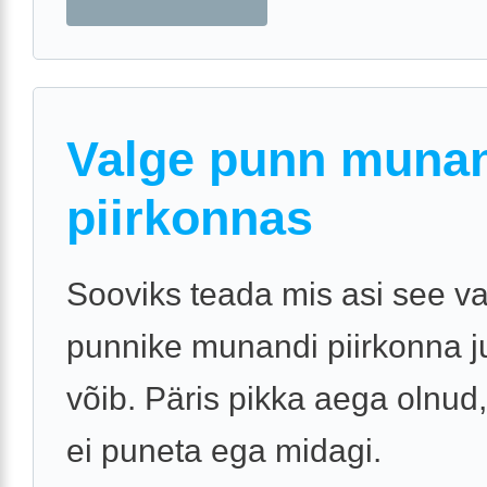
Valge punn muna
piirkonnas
Sooviks teada mis asi see v
punnike munandi piirkonna ju
võib. Päris pikka aega olnud,
ei puneta ega midagi.