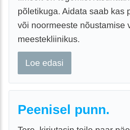
põletikuga. Aidata saab kas 
või noormeeste nõustamise v
meestekliinikus.
Loe edasi
Peenisel punn.
Tere, kirjutasin teile paar pä