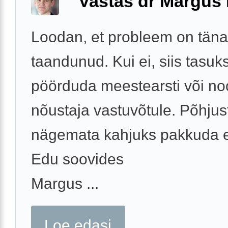
Vastas dr Margus
Loodan, et probleem on tän
taandunud. Kui ei, siis tasuk
pöörduda meestearsti või n
nõustaja vastuvõtule. Põhjus
nägemata kahjuks pakkuda e
Edu soovides
Margus ...
Loe edasi