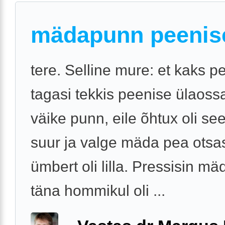
mädapunn peenis
tere. Selline mure: et kaks p
tagasi tekkis peenise ülaossa
väike punn, eile õhtux oli see
suur ja valge mäda pea otsa
ümbert oli lilla. Pressisin mä
täna hommikul oli ...