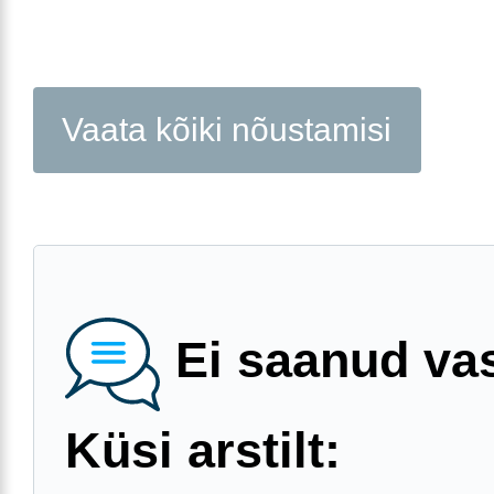
Vaata kõiki nõustamisi
Ei saanud va
Küsi arstilt: