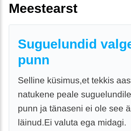
Meestearst
Suguelundid valg
punn
Selline küsimus,et tekkis aas
natukene peale suguelundile
punn ja tänaseni ei ole see ä
läinud.Ei valuta ega midagi.