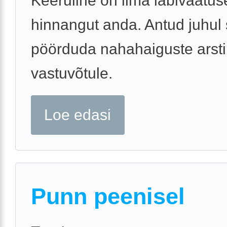
Keeruline on ilma läbivaatus
hinnangut anda. Antud juhul 
pöörduda nahahaiguste arsti
vastuvõtule.
Loe edasi
Punn peenisel