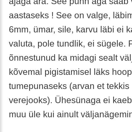
ajaga ära. See punn aga saab v
aastaseks ! See on valge, läb
6mm, ümar, sile, karvu läbi ei k
valuta, pole tundlik, ei sügele. 
õnnestunud ka midagi sealt välj
kõvemal pigistamisel läks hoopi
tumepunaseks (arvan et tekkis
verejooks). Ühesünaga ei kaeb
muu üle kui ainult väljanägemi