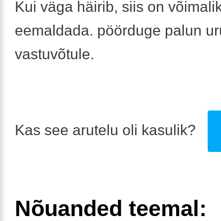
Kui väga häirib, siis on võimalik 
eemaldada. pöörduge palun ur
vastuvõtule.
Kas see arutelu oli kasulik?
Nõuanded teemal: