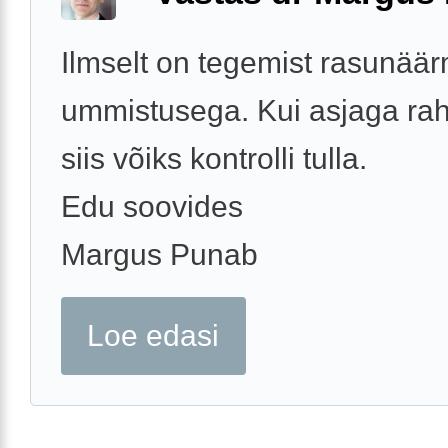
Ilmselt on tegemist rasunää
ummistusega. Kui asjaga rahu
siis võiks kontrolli tulla.
Edu soovides
Margus Punab
Loe edasi