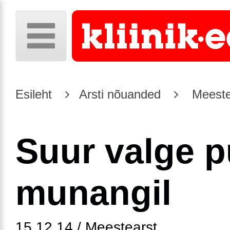
Esileht
Arsti nõuanded
Meeste
Suur valge 
munangil
15.12.14 / Meestearst