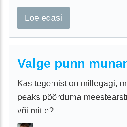
Loe edasi
Valge punn munan
Kas tegemist on millegagi, m
peaks pöörduma meestearsti
või mitte?