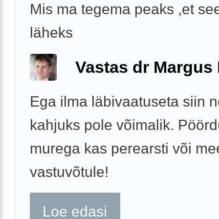
Mis ma tegema peaks ,et se
läheks
Vastas dr Margus
Ega ilma läbivaatuseta siin 
kahjuks pole võimalik. Pöö
murega kas perearsti või mee
vastuvõtule!
Loe edasi