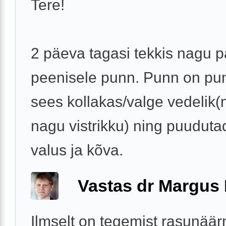
Tere!
2 päeva tagasi tekkis nagu 
peenisele punn. Punn on pu
sees kollakas/valge vedelik
nagu vistrikku) ning puudut
valus ja kõva.
Vastas dr Margus
Ilmselt on tegemist rasunää