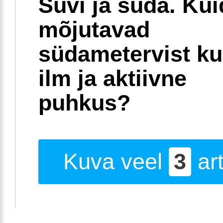
Suvi ja süda. Ku
mõjutavad
südametervist k
ilm ja aktiivne
puhkus?
Kuva veel
3
art