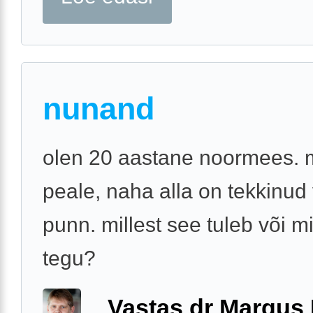
nunand
olen 20 aastane noormees.
peale, naha alla on tekkinud
punn. millest see tuleb või m
tegu?
Vastas dr Margus