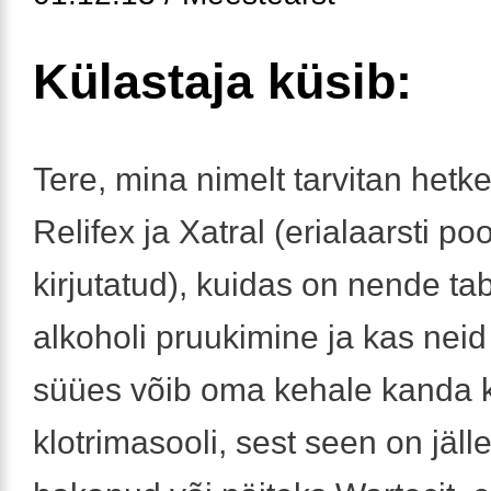
Külastaja küsib:
Tere, mina nimelt tarvitan hetke
Relifex ja Xatral (erialaarsti poo
kirjutatud), kuidas on nende ta
alkoholi pruukimine ja kas neid 
süües võib oma kehale kanda 
klotrimasooli, sest seen on jäl