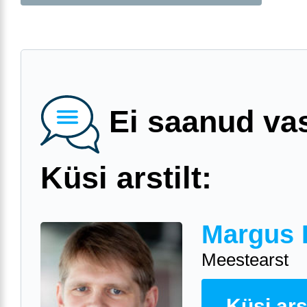
Ei saanud va
Küsi arstilt:
Margus 
Meestearst
Küsi arst