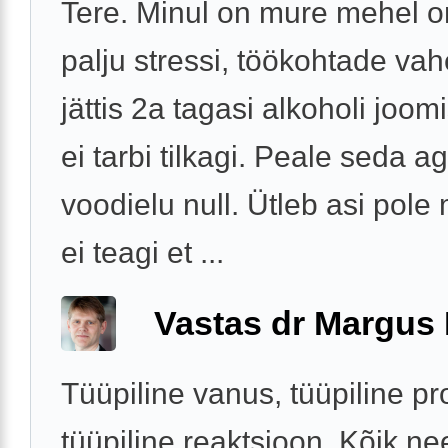
Tere. Minul on mure mehel o
palju stressi, töökohtade va
jättis 2a tagasi alkoholi joo
ei tarbi tilkagi. Peale seda 
voodielu null. Ütleb asi pole
ei teagi et ...
Vastas dr Margus
Tüüpiline vanus, tüüpiline p
tüüpiline reaktsioon. Kõik ne