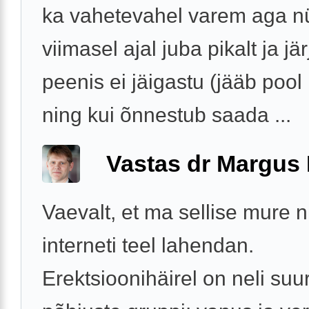
ka vahetevahel varem aga n
viimasel ajal juba pikalt ja jär
peenis ei jäigastu (jääb pool
ning kui õnnestub saada ...
Vastas dr Margus
Vaevalt, et ma sellise mure 
interneti teel lahendan.
Erektsioonihäirel on neli suur