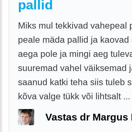
pallid
Miks mul tekkivad vahepeal 
peale mäda pallid ja kaovad s
aega pole ja mingi aeg tulev
suuremad vahel väiksemad j
saanud katki teha siis tuleb s
kõva valge tükk või lihtsalt ...
Vastas dr Margus