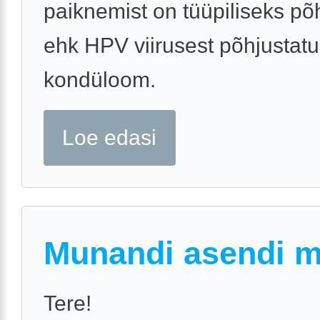
paiknemist on tüüpiliseks põ
ehk HPV viirusest põhjustat
kondüloom.
Loe edasi
Munandi asendi 
Tere!