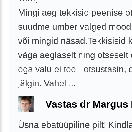
Mingi aeg tekkisid peenise o
suudme ümber valged mood
või mingid näsad.Tekkisisid 
väga aeglaselt ning otseselt e
ega valu ei tee - otsustasin, et
jälgin. Vahel ...
Vastas dr Margus
Üsna ebatüüpiline pilt! Kindl