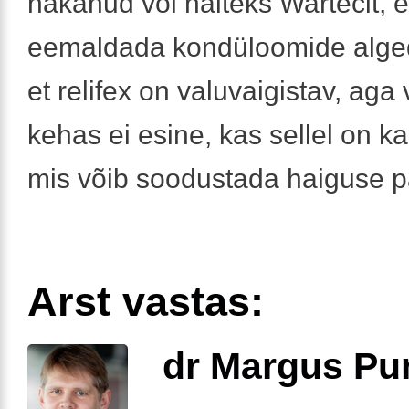
hakanud või näiteks Wartecit, e
eemaldada kondüloomide alge
et relifex on valuvaigistav, aga
kehas ei esine, kas sellel on k
mis võib soodustada haiguse 
Arst vastas:
dr Margus Pu