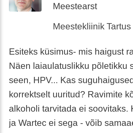
Meestearst
Meestekliinik Tartus 
Esiteks küsimus- mis haigust r
Näen laiaulatuslikku põletikku s
seen, HPV... Kas suguhaiguse
korrektselt uuritud? Ravimite k
alkoholi tarvitada ei soovitaks.
ja Wartec ei sega - võib samaa