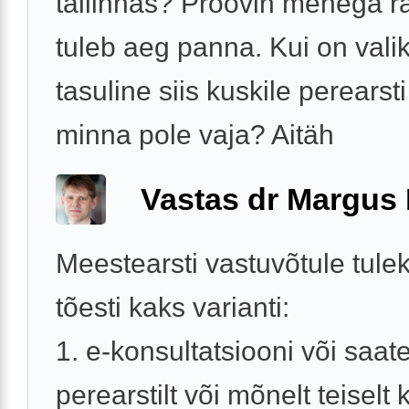
tallinnas? Proovin mehega r
tuleb aeg panna. Kui on vali
tasuline siis kuskile perearst
minna pole vaja? Aitäh
Vastas dr Margus
Meestearsti vastuvõtule tule
tõesti kaks varianti:
1. e-konsultatsiooni või saat
perearstilt või mõnelt teiselt k