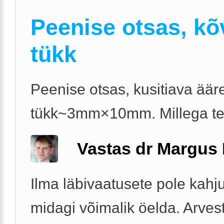
Peenise otsas, kõ
tükk
Peenise otsas, kusitiava äär
tükk~3mm×10mm. Millega t
Vastas dr Margus
Ilma läbivaatusete pole kahj
midagi võimalik öelda. Arves