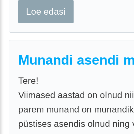
Loe edasi
Munandi asendi 
Tere!
Viimased aastad on olnud nii
parem munand on munandiko
püstises asendis olnud ning