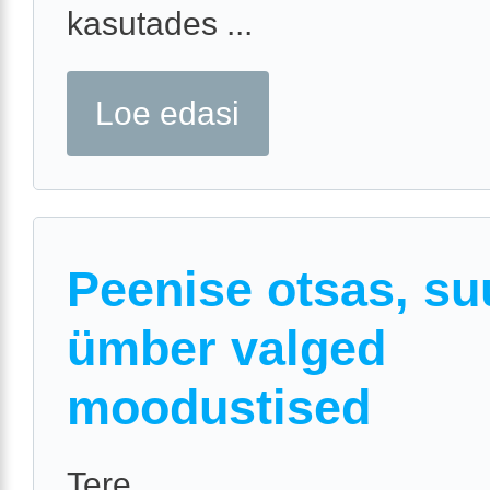
kasutades ...
Loe edasi
Peenise otsas, s
ümber valged
moodustised
Tere,