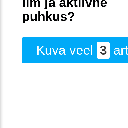
ilm ja aktiivne
puhkus?
Kuva veel
3
art