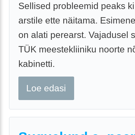
Sellised probleemid peaks ki
arstile ette näitama. Esime
on alati perearst. Vajadusel s
TÜK meestekliiniku noorte n
kabinetti.
Loe edasi