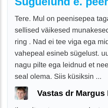
Suguelund e. pee
Tere. Mul on peenisepea tag
sellised väikesed munakesed
ring . Nad ei tee viga ega mi
vahepeal esineb sügelust. uu
nagu pilte ega leidnud et n
seal olema. Siis küsiksin ...
Vastas dr Margus