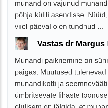
munand on vajunud munandi
põhja külili asendisse. Nüüd,
viiel päeval olen tundnud ...
Vastas dr Margus
Munandi paiknemine on sünni
paigas. Muutused tulenevad
munandikotti ja seemnevääti
ümbritsevate lihaste toonuse
olulisem on jälgida, et munan