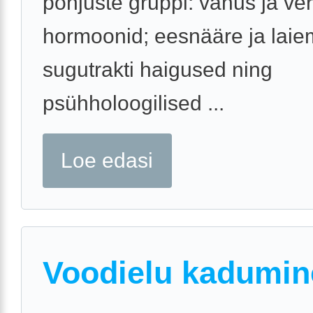
põhjuste gruppi: vanus ja v
hormoonid; eesnääre ja laie
sugutrakti haigused ning
psühholoogilised ...
Loe edasi
Voodielu kadumin