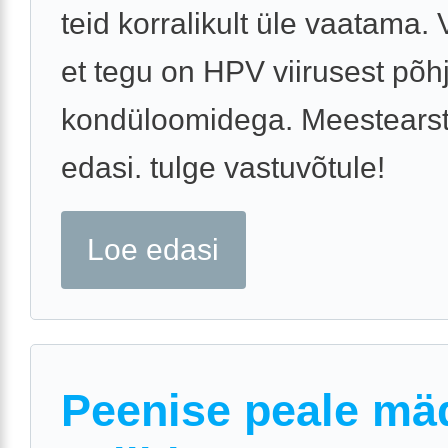
teid korralikult üle vaatama. 
et tegu on HPV viirusest põh
kondüloomidega. Meestearst
edasi. tulge vastuvõtule!
Loe edasi
Peenise peale mä