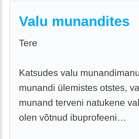
Valu munandites
Tere
Katsudes valu munandimanud
munandi ülemistes otstes, v
munand terveni natukene val
olen võtnud ibuprofeeni…