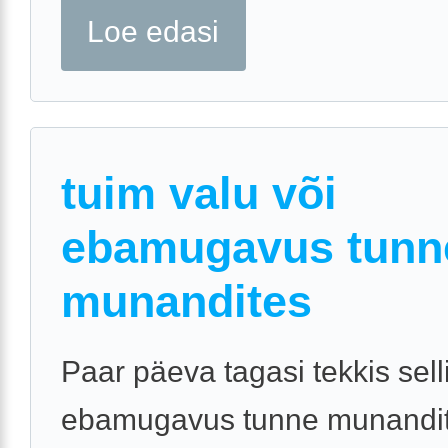
Loe edasi
tuim valu või
ebamugavus tunn
munandites
Paar päeva tagasi tekkis sell
ebamugavus tunne munandit