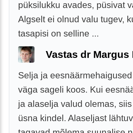
püksilukku avades, püsivat va
Algselt ei olnud valu tugev, k
tasapisi on selline ...
Vastas dr Margus
Selja ja eesnäärmehaigused
väga sageli koos. Kui eesnä
ja alaselja valud olemas, sii
üsna kindel. Alaseljast lähtu
tagavad mõlema suunalise na