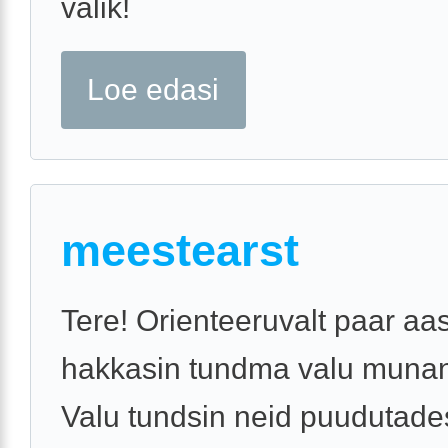
valik!
Loe edasi
meestearst
Tere! Orienteeruvalt paar aas
hakkasin tundma valu munan
Valu tundsin neid puudutades