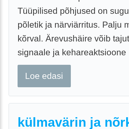
Tüüpilised põhjused on sugut
põletik ja närviärritus. Palju
kõrval. Ärevushäire võib taju
signaale ja kehareaktsioone .
Loe edasi
külmavärin ja nõr