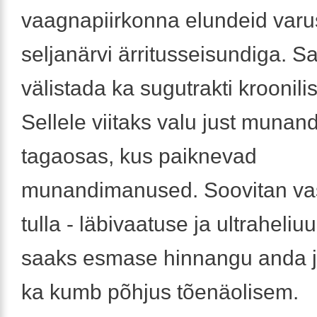
vaagnapiirkonna elundeid varu
seljanärvi ärritusseisundiga. S
välistada ka sugutrakti kroonilis
Sellele viitaks valu just munand
tagaosas, kus paiknevad
munandimanused. Soovitan vas
tulla - läbivaatuse ja ultraheliu
saaks esmase hinnangu anda j
ka kumb põhjus tõenäolisem.