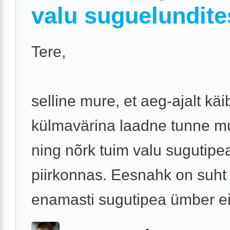
valu suguelundite
Tere,
selline mure, et aeg-ajalt käi
külmavärina laadne tunne m
ning nõrk tuim valu sugutipe
piirkonnas. Eesnahk on suht 
enamasti sugutipea ümber ei