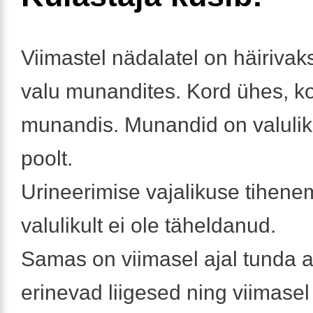
Viimastel nädalatel on häiriva
valu munandites. Kord ühes, ko
munandis. Munandid on valuliku
poolt.
Urineerimise vajalikuse tihenem
valulikult ei ole täheldanud.
Samas on viimasel ajal tunda 
erinevad liigesed ning viimasel 