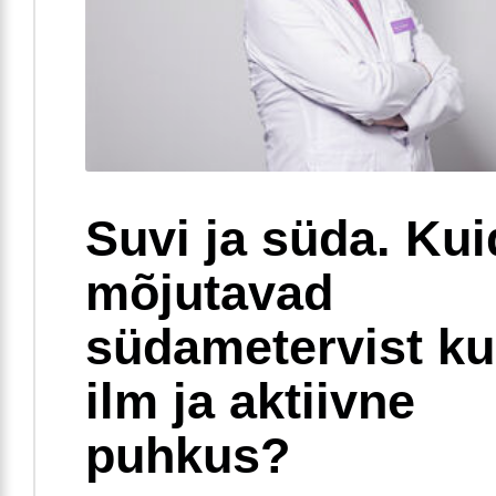
Suvi ja süda. Ku
mõjutavad
südametervist k
ilm ja aktiivne
puhkus?