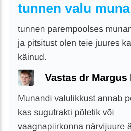
tunnen valu muna
tunnen parempoolses munan
ja pitsitust olen teie juures 
käinud.
Vastas dr Margus
Munandi valulikkust annab 
kas sugutrakti põletik või
vaagnapiirkonna närvijuure är