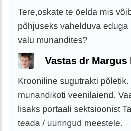
Tere,oskate te öelda mis võib
põhjuseks vahelduva eduga 
valu munandites?
Vastas dr Margus
Krooniline sugutrakti põletik
munandikoti veenilaiend. V
lisaks portaali sektsioonist T
teada / uuringud meestele.