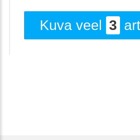
Kuva veel
3
art