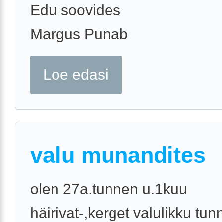
Edu soovides
Margus Punab
Loe edasi
valu munandites
olen 27a.tunnen u.1kuu
häirivat-,kerget valulikku tun