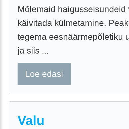
Mõlemaid haigusseisundeid 
käivitada külmetamine. Peak
tegema eesnäärmepõletiku 
ja siis ...
Loe edasi
Valu