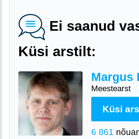
Ei saanud va
Küsi arstilt:
Margus 
Meestearst
Küsi arst
6 861
nõuan