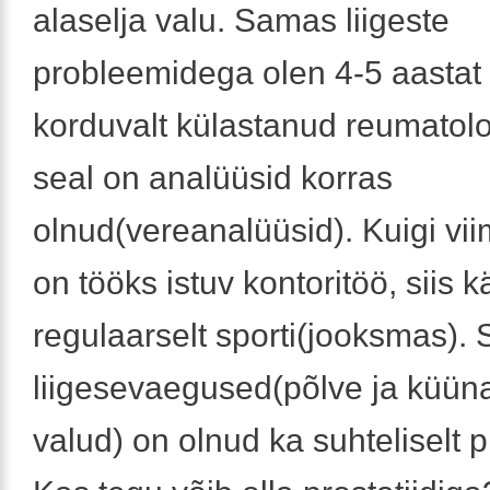
alaselja valu. Samas liigeste
probleemidega olen 4-5 aastat 
korduvalt külastanud reumatolo
seal on analüüsid korras
olnud(vereanalüüsid). Kuigi vii
on tööks istuv kontoritöö, siis k
regulaarselt sporti(jooksmas).
liigesevaegused(põlve ja küüna
valud) on olnud ka suhteliselt 