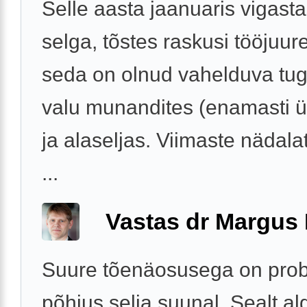
Selle aasta jaanuaris vigast
selga, tõstes raskusi tööjuur
seda on olnud vahelduva tu
valu munandites (enamasti ü
ja alaseljas. Viimaste nädala
...
Vastas dr Margus
Suure tõenäosusega on pro
põhjus selja suunal. Sealt a