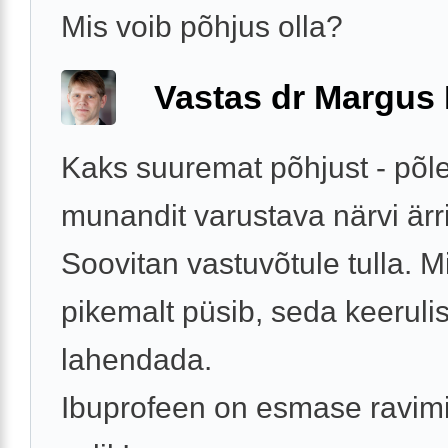
Mis voib põhjus olla?
Vastas dr Margus
Kaks suuremat põhjust - põle
munandit varustava närvi ärri
Soovitan vastuvõtule tulla. M
pikemalt püsib, seda keerul
lahendada.
Ibuprofeen on esmase ravim