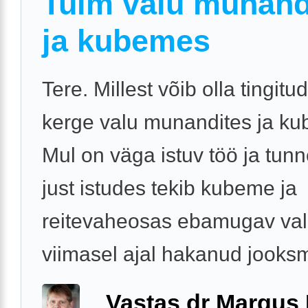
Tuim valu munand
ja kubemes
Tere. Millest võib olla tingitu
kerge valu munandites ja k
Mul on väga istuv töö ja tun
just istudes tekib kubeme ja
reitevaheosas ebamugav val
viimasel ajal hakanud jooksm
Vastas dr Margus