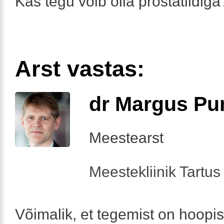
Kas tegu võib olla prostatiidiga
Arst vastas:
dr Margus Pu
Meestearst
Meestekliinik Tartus 
Võimalik, et tegemist on hoopis