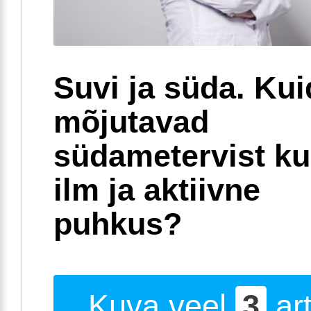
Suvi ja süda. Ku
mõjutavad
südametervist k
ilm ja aktiivne
puhkus?
Kuva veel
3
art