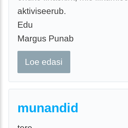
aktiviseerub.
Edu
Margus Punab
Loe edasi
munandid
tere