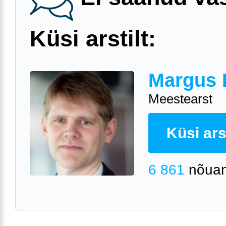
Küsi arstilt:
Margus 
Meestearst
Küsi arst
6 861
nõuan