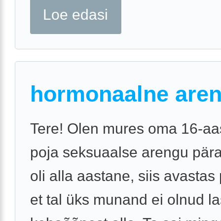
Loe edasi
hormonaalne are
Tere! Olen mures oma 16-aa
poja seksuaalse arengu päras
oli alla aastane, siis avastas
et tal üks munand ei olnud l