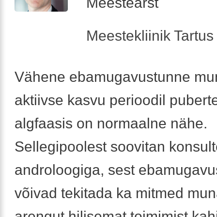
Meestearst
Meestekliinik Tartus 
Vähene ebamugavustunne mun
aktiivse kasvu perioodil pubert
algfaasis on normaalne nähe.
Sellegipoolest soovitan konsul
androloogiga, sest ebamugavus
võivad tekitada ka mitmed mun
arengut hilisemat toimimist kah