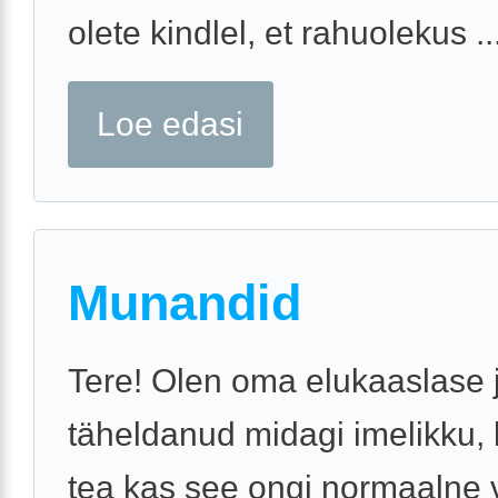
olete kindlel, et rahuolekus ..
Loe edasi
Munandid
Tere! Olen oma elukaaslase 
täheldanud midagi imelikku, 
tea kas see ongi normaalne v