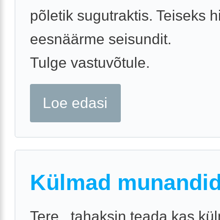
põletik sugutraktis. Teiseks
eesnäärme seisundit.
Tulge vastuvõtule.
Loe edasi
Külmad munandi
Tere , tahaksin teada kas kü