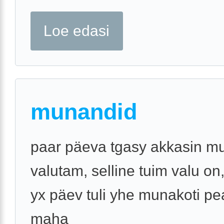
Loe edasi
munandid
paar päeva tgasy akkasin m
valutam, selline tuim valu on
yx päev tuli yhe munakoti pe
maha