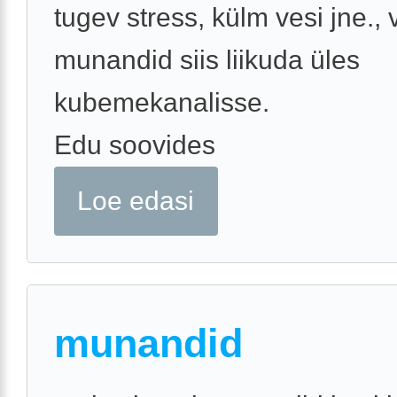
tugev stress, külm vesi jne.,
munandid siis liikuda üles
kubemekanalisse.
Edu soovides
Loe edasi
munandid