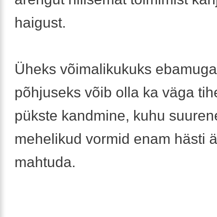
haigust.
Üheks võimalikukuks ebamug
põhjuseks võib olla ka väga ti
pükste kandmine, kuhu suure
mehelikud vormid enam hästi ä
mahtuda.