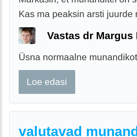
Kas ma peaksin arsti juurd
Vastas dr Margus
Üsna normaalne munandikot
Loe edasi
valutavad munand