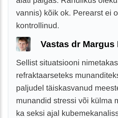
alati paigas. Rahulikus oleku
vannis) kõik ok. Perearst ei 
kontrollinud.
Vastas dr Margus
Sellist situatsiooni nimetaka
refraktaarseteks munanditeks
paljudel täiskasvanud meeste
munandid stressi või külma 
ka seksi ajal kubemekanaliss