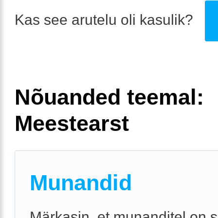
Kas see arutelu oli kasulik?
Nõuanded teemal:
Meestearst
Munandid
Märkasin, et munanditel on s