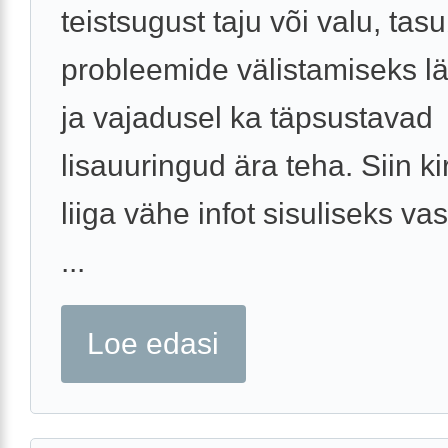
teistsugust taju või valu, tas
probleemide välistamiseks l
ja vajadusel ka täpsustavad
lisauuringud ära teha. Siin ki
liiga vähe infot sisuliseks va
...
Loe edasi