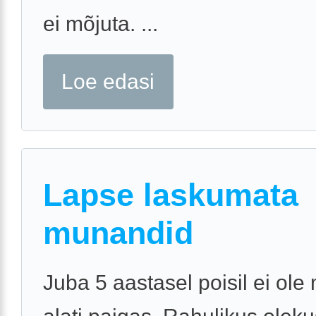
ei mõjuta. ...
Loe edasi
Lapse laskumata
munandid
Juba 5 aastasel poisil ei ol