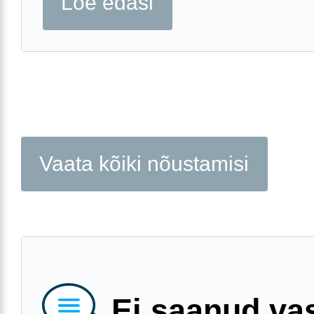
Loe edasi
Vaata kõiki nõustamisi
Ei saanud va