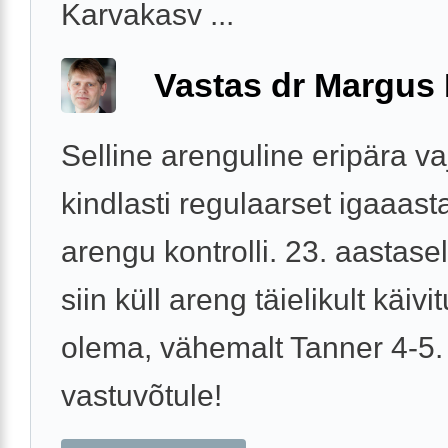
Karvakasv ...
Vastas dr Margus
Selline arenguline eripära va
kindlasti regulaarset igaaast
arengu kontrolli. 23. aastase
siin küll areng täielikult käiv
olema, vähemalt Tanner 4-5.
vastuvõtule!