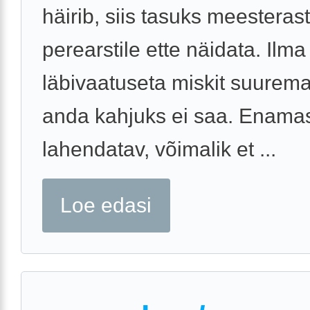
häirib, siis tasuks meesterast
perearstile ette näidata. Ilma
läbivaatuseta miskit suurem
anda kahjuks ei saa. Enamasti
lahendatav, võimalik et ...
Loe edasi