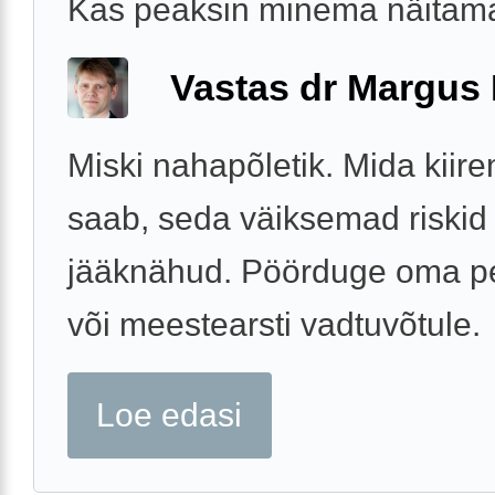
Kas peaksin minema näitama
Vastas dr Margus
Miski nahapõletik. Mida kiire
saab, seda väiksemad riskid 
jääknähud. Pöörduge oma pe
või meestearsti vadtuvõtule.
Loe edasi