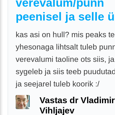
verevalum/punn
peenisel ja selle
kas asi on hull? mis peaks 
yhesonaga lihtsalt tuleb punn
verevalumi taoline ots siis, j
sygeleb ja siis teeb puuduta
ja seejarel tuleb koorik :/
Vastas dr Vladimir
Vihljajev