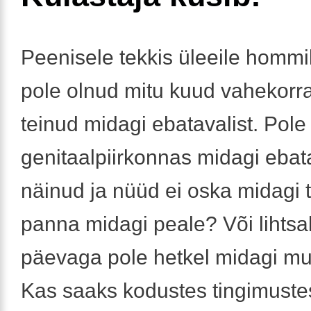
Peenisele tekkis üleeile hommi
pole olnud mitu kuud vahekorr
teinud midagi ebatavalist. Pole
genitaalpiirkonnas midagi ebata
näinud ja nüüd ei oska midagi 
panna midagi peale? Või lihtsal
päevaga pole hetkel midagi m
Kas saaks kodustes tingimuste