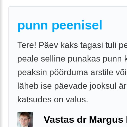
punn peenisel
Tere! Päev kaks tagasi tuli p
peale selline punakas punn 
peaksin pöörduma arstile võ
läheb ise päevade jooksul ä
katsudes on valus.
Vastas dr Margus