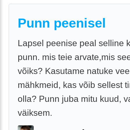
Punn peenisel
Lapsel peenise peal selline 
punn. mis teie arvate,mis see
võiks? Kasutame natuke vee
mähkmeid, kas võib sellest ti
olla? Punn juba mitu kuud, v
väiksem.