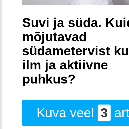
Suvi ja süda. Ku
mõjutavad
südametervist k
ilm ja aktiivne
puhkus?
Kuva veel
3
art