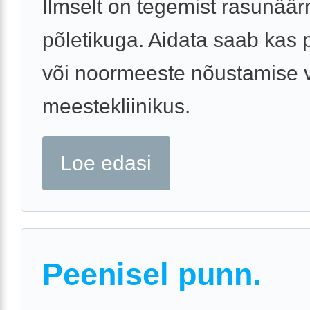
Ilmselt on tegemist rasunää
põletikuga. Aidata saab kas 
või noormeeste nõustamise v
meestekliinikus.
Loe edasi
Peenisel punn.