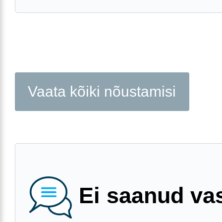
Vaata kõiki nõustamisi
Ei saanud va