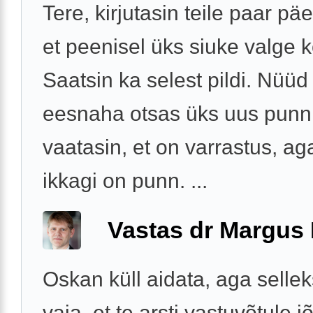
Tere, kirjutasin teile paar pä
et peenisel üks siuke valge 
Saatsin ka selest pildi. Nüüd
eesnaha otsas üks uus punn.
vaatasin, et on varrastus, ag
ikkagi on punn. ...
Vastas dr Margus
Oskan küll aidata, aga sellek
vaja, et te arsti vastuvõtule j