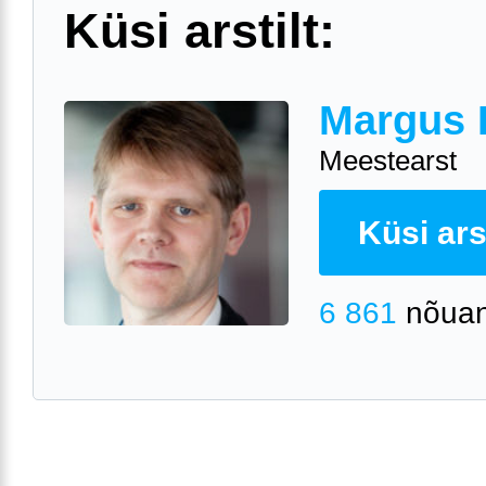
Küsi arstilt:
Margus 
Meestearst
Küsi arst
6 861
nõuan