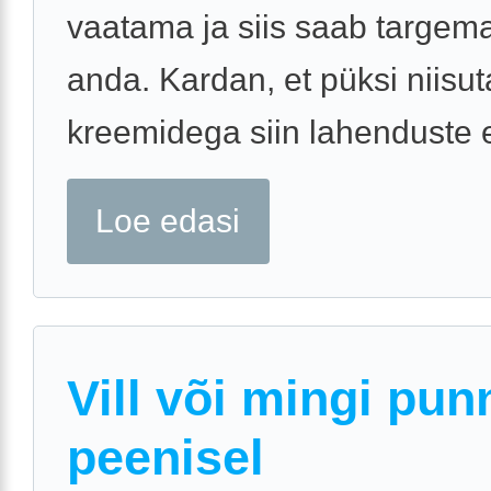
vaatama ja siis saab targem
anda. Kardan, et püksi niisu
kreemidega siin lahenduste e
Loe edasi
Vill või mingi pun
peenisel