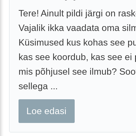
Tere! Ainult pildi järgi on ras
Vajalik ikka vaadata oma sil
Küsimused kus kohas see p
kas see koordub, kas see ei
mis põhjusel see ilmub? Soo
sellega ...
Loe edasi