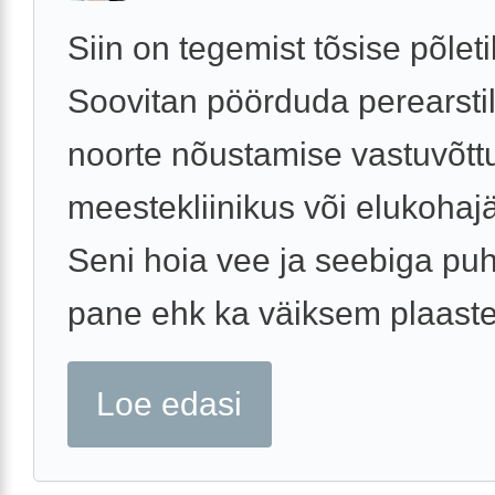
Siin on tegemist tõsise põlet
Soovitan pöörduda perearstil
noorte nõustamise vastuvõtt
meestekliinikus või elukohajä
Seni hoia vee ja seebiga pu
pane ehk ka väiksem plaaster
Loe edasi