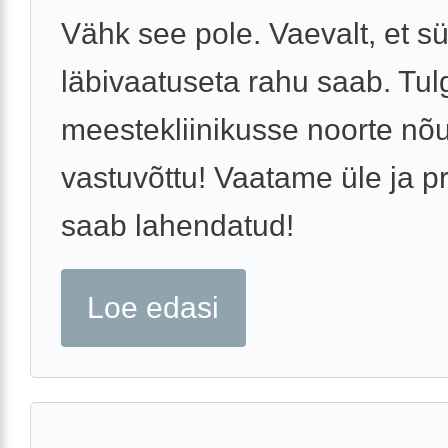
Vähk see pole. Vaevalt, et s
läbivaatuseta rahu saab. Tul
meestekliinikusse noorte nõ
vastuvõttu! Vaatame üle ja 
saab lahendatud!
Loe edasi