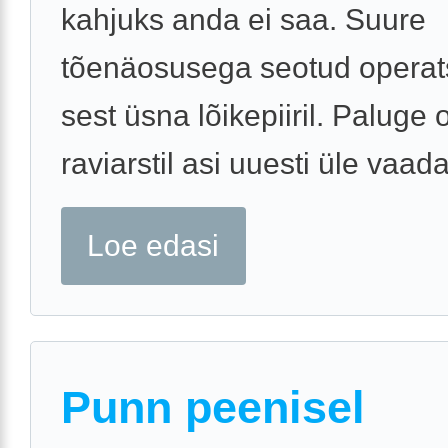
kahjuks anda ei saa. Suure
tõenäosusega seotud operat
sest üsna lõikepiiril. Paluge
raviarstil asi uuesti üle vaada
Loe edasi
Punn peenisel