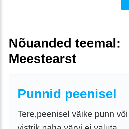
Nõuanded teemal:
Meestearst
Punnid peenisel
Tere,peenisel väike punn võ
vistrik.naha värvi.ei valuta.