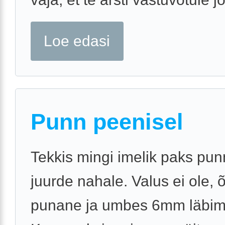
Loe edasi
Punn peenisel
Tekkis mingi imelik paks pu
juurde nahale. Valus ei ole, õ
punane ja umbes 6mm läbi