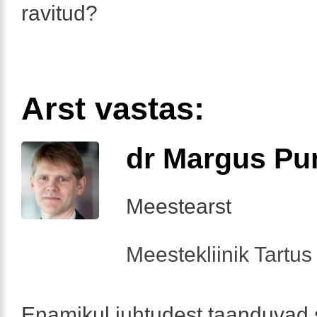
ravitud?
Arst vastas:
dr Margus Pu
Meestearst
Meestekliinik Tartus 
Enamikul juhtudest taanduvad 