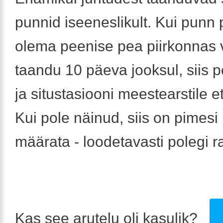
punnid iseeneslikult. Kui punn
olema peenise pea piirkonnas v
taandu 10 päeva jooksul, siis 
ja situstasiooni meestearstile e
Kui pole näinud, siis on pimesi 
määrata - loodetavasti polegi ra
Kas see arutelu oli kasulik?