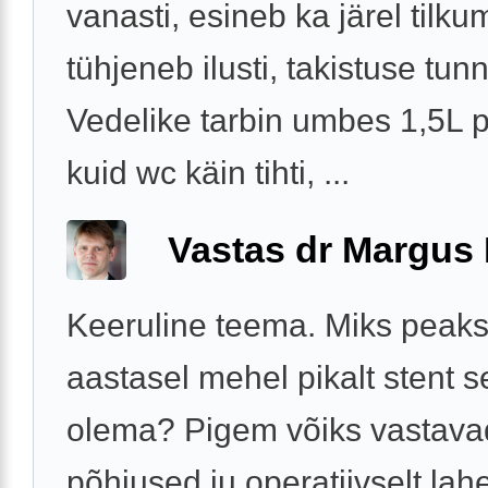
vanasti, esineb ka järel tilkum
tühjeneb ilusti, takistuse tun
Vedelike tarbin umbes 1,5L 
kuid wc käin tihti, ...
Vastas dr Margus
Keeruline teema. Miks peaks
aastasel mehel pikalt stent 
olema? Pigem võiks vastava
põhjused ju operatiivselt la