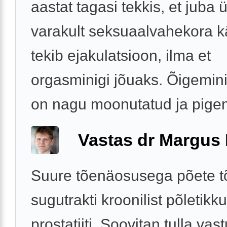
aastat tagasi tekkis, et juba 
varakult seksuaalvahekora k
tekib ejakulatsioon, ilma et
orgasminigi jõuaks. Õigemin
on nagu moonutatud ja pigem 
Vastas dr Margus
Suure tõenäosusega põete tõ
sugutrakti kroonilist põletikku
prostatiiti. Soovitan tulla vas