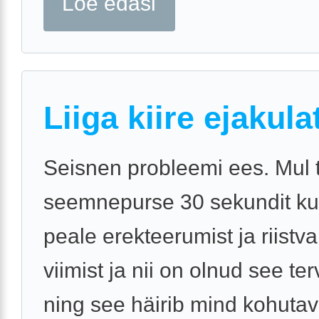
Loe edasi
Liiga kiire ejakul
Seisnen probleemi ees. Mul 
seemnepurse 30 sekundit ku
peale erekteerumist ja riistv
viimist ja nii on olnud see te
ning see häirib mind kohutav