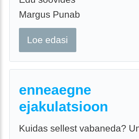
Margus Punab
Loe edasi
enneaegne
ejakulatsioon
Kuidas sellest vabaneda? U