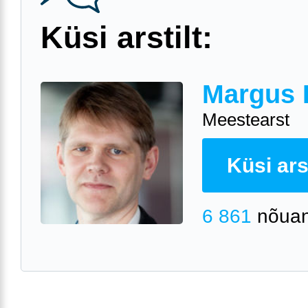
Küsi arstilt:
Margus 
Meestearst
Küsi arst
6 861
nõuan