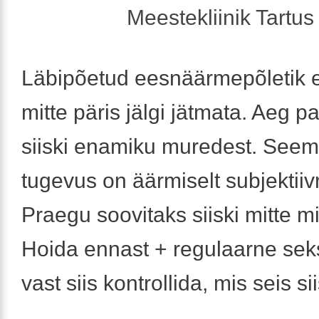
Meestekliinik Tartus 
Läbipõetud eesnäärmepõletik e
mitte päris jälgi jätmata. Aeg 
siiski enamiku muredest. See
tugevus on äärmiselt subjektii
Praegu soovitaks siiski mitte m
Hoida ennast + regulaarne sek
vast siis kontrollida, mis seis si