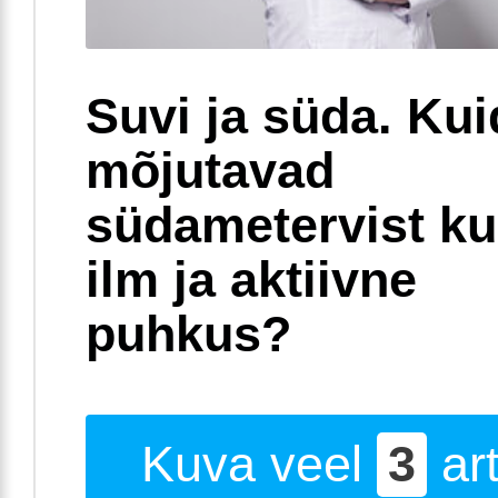
Suvi ja süda. Ku
mõjutavad
südametervist k
ilm ja aktiivne
puhkus?
Kuva veel
3
art