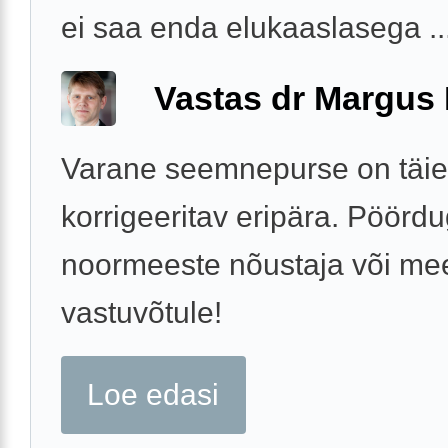
ei saa enda elukaaslasega ..
Vastas dr Margus
Varane seemnepurse on täie
korrigeeritav eripära. Pöörd
noormeeste nõustaja või mee
vastuvõtule!
Loe edasi