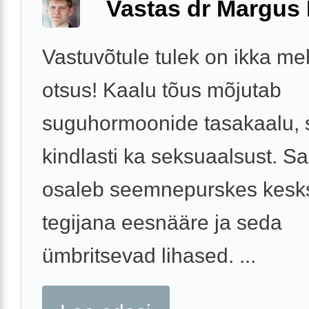
Vastas dr Margus
Vastuvõtule tulek on ikka m
otsus! Kaalu tõus mõjutab
suguhormoonide tasakaalu, 
kindlasti ka seksuaalsust. S
osaleb seemnepurskes kesk
tegijana eesnääre ja seda
ümbritsevad lihased. ...