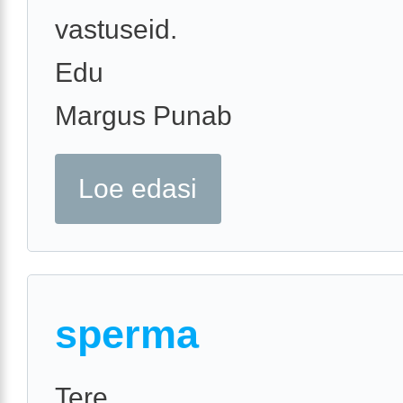
vastuseid.
Edu
Margus Punab
Loe edasi
sperma
Tere.