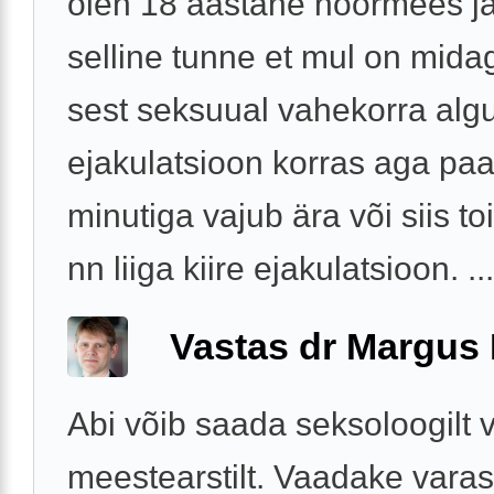
olen 18 aastane noormees j
selline tunne et mul on midag
sest seksuual vahekorra alg
ejakulatsioon korras aga paa
minutiga vajub ära või siis t
nn liiga kiire ejakulatsioon. ...
Vastas dr Margus
Abi võib saada seksoloogilt v
meestearstilt. Vaadake vara