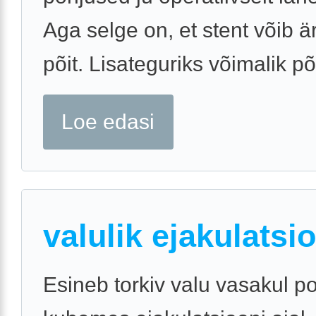
Aga selge on, et stent võib ä
põit. Lisateguriks võimalik põle
Loe edasi
valulik ejakulatsi
Esineb torkiv valu vasakul p