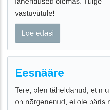
lahendused olemas. Tulge
vastuvütule!
Loe edasi
Eesnääre
Tere, olen täheldanud, et m
on nõrgenenud, ei ole päris