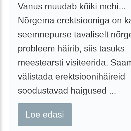
Vanus muudab kõiki mehi...
Nõrgema erektsiooniga on k
seemnepurse tavaliselt nõrg
probleem häirib, siis tasuks
meestearsti visiteerida. Saa
välistada erektsioonihäireid
soodustavad haigused ...
Loe edasi