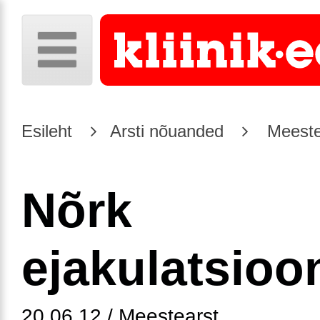
Esileht
Arsti nõuanded
Meeste
Nõrk
ejakulatsioo
20.06.12 / Meestearst