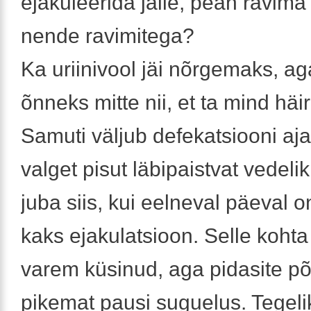
ejakuleerida jälle, pean ravima
nende ravimitega?
Ka uriinivool jäi nõrgemaks, a
õnneks mitte nii, et ta mind häir
Samuti väljub defekatsiooni aja
valget pisut läbipaistvat vedeli
juba siis, kui eelneval päeval 
kaks ejakulatsioon. Selle kohta 
varem küsinud, aga pidasite põ
pikemat pausi suguelus. Tegeli