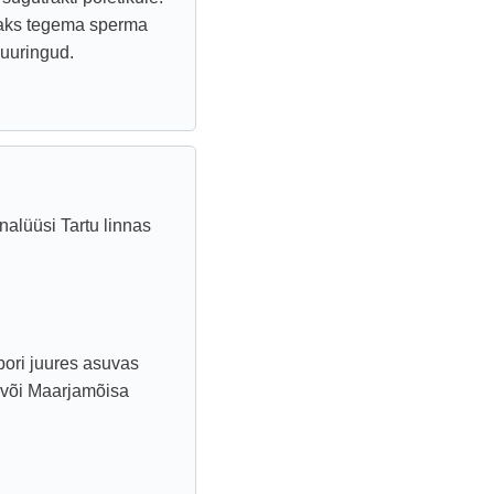
Peaks tegema sperma
 uuringud.
alüüsi Tartu linnas
bori juures asuvas
 või Maarjamõisa