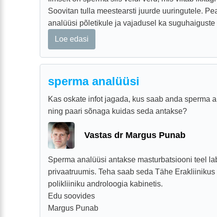
Soovitan tulla meestearsti juurde uuringutele. 
analüüsi põletikule ja vajadusel ka suguhaiguste
Loe edasi
sperma analüüsi
Kas oskate infot jagada, kus saab anda sperma an
ning paari sõnaga kuidas seda antakse?
Vastas dr Margus Punab
Sperma analüüsi antakse masturbatsiooni teel la
privaatruumis. Teha saab seda Tähe Erakliinikus
polikliiniku androloogia kabinetis.
Edu soovides
Margus Punab