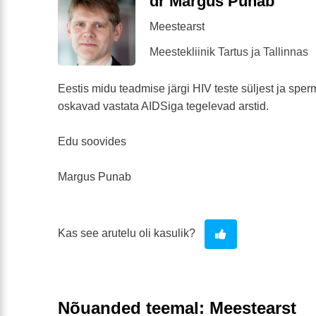
dr Margus Punab
Meestearst
Meestekliinik Tartus ja Tallinnas
Eestis midu teadmise järgi HIV teste süljest ja sper
oskavad vastata AIDSiga tegelevad arstid.
Edu soovides
Margus Punab
Kas see arutelu oli kasulik?
Nõuanded teemal: Meestearst