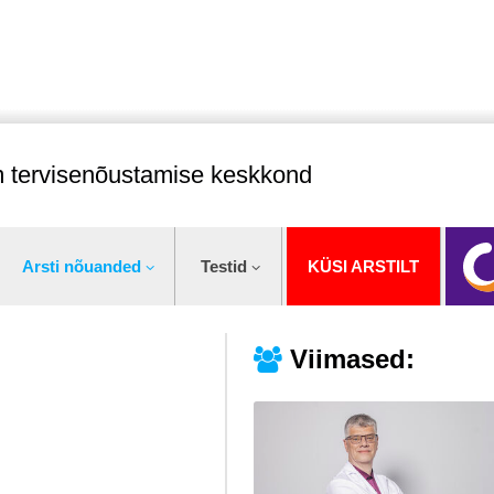
im tervisenõustamise keskkond
Arsti nõuanded
Testid
KÜSI ARSTILT
Viimased: