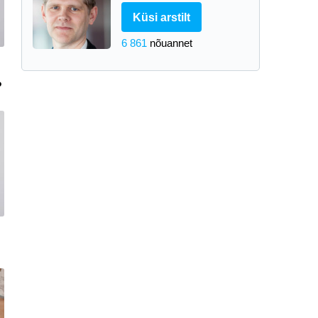
Küsi arstilt
6 861
nõuannet
?