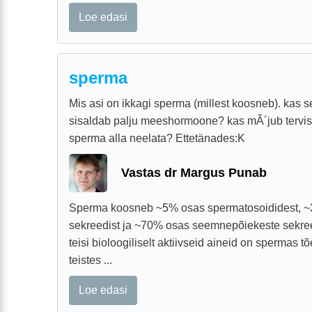
Loe edasi
sperma
Mis asi on ikkagi sperma (millest koosneb). kas s
sisaldab palju meeshormoone? kas mÃ´jub tervise
sperma alla neelata? Ettetänades:K
Vastas dr Margus Punab
Sperma koosneb ~5% osas spermatosoididest, 
sekreedist ja ~70% osas seemnepõiekeste sekre
teisi bioloogiliselt aktiivseid aineid on spermas 
teistes ...
Loe edasi