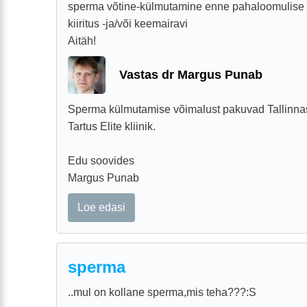
sperma võtine-külmutamine enne pahaloomulise 
kiiritus -ja/või keemairavi
Aitäh!
Vastas dr Margus Punab
Sperma külmutamise võimalust pakuvad Tallinnas 
Tartus Elite kliinik.
Edu soovides
Margus Punab
Loe edasi
sperma
..mul on kollane sperma,mis teha???:S