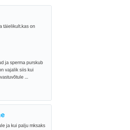
täielikult.kas on
inud ja sperma purskub
 vajalik siis kui
vastuvõtule ...
ne
le ja kui palju mksaks