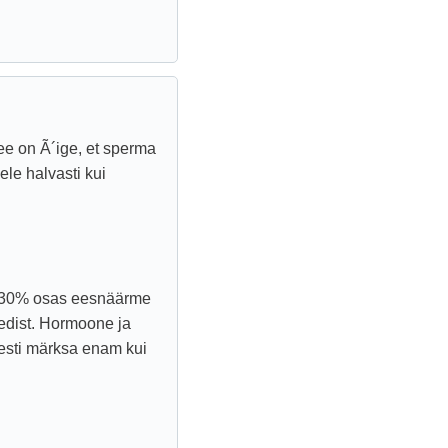
ee on Ã´ige, et sperma
le halvasti kui
~30% osas eesnäärme
edist. Hormoone ja
tõesti märksa enam kui