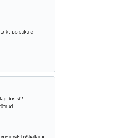
rkti põletikule.
agi tõsist?
võtnud.
 sugutrakti põletikule.