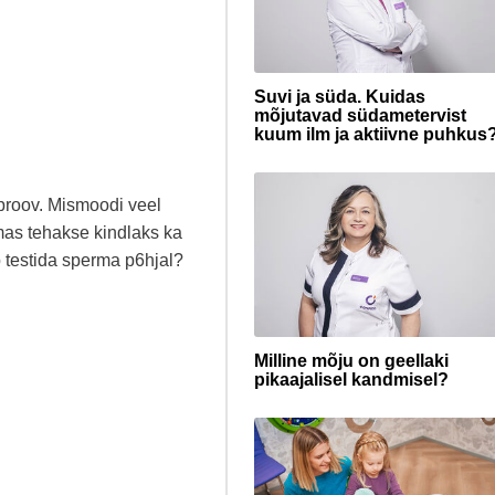
Suvi ja süda. Kuidas
mõjutavad südametervist
kuum ilm ja aktiivne puhkus
eproov. Mismoodi veel
mas tehakse kindlaks ka
b testida sperma p6hjal?
Milline mõju on geellaki
pikaajalisel kandmisel?