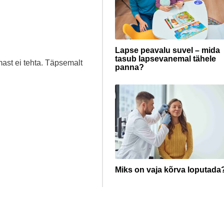
Lapse peavalu suvel – mida
tasub lapsevanemal tähele
mast ei tehta. Täpsemalt
panna?
Miks on vaja kõrva loputada