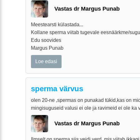
Vastas dr Margus Punab
Meestearsti külastada...
Kollane sperma viitab tugevale eesnäärkme/suguta
Edu soovides
Margus Punab
Loe edasi
sperma värvus
olen 20-ne ,spermas on punakad tükid,kas on mid
mingisuguseid valusi ei ole ja ravimeid ei ole ka 
Vastas dr Margus Punab
Ilmselt on sperma siis veidi verd, mis viitab ikkagi