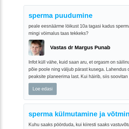
sperma puudumine
peale eesnäärme löikust 10a tagasi kadus sperma 
mingi vöimalus taas tekkeks?
Vastas dr Margus Punab
Infot küll vähe, kuid saan aru, et orgasm on säil
põie poole ning väljub pärast kusega. Lahendus on
peaksite planeerima last. Kui häirib, siis soovitan 
Loe edasi
sperma külmutamine ja võtmi
Kuhu saaks pöörduda, kui kiiresti saaks vastuvõtu